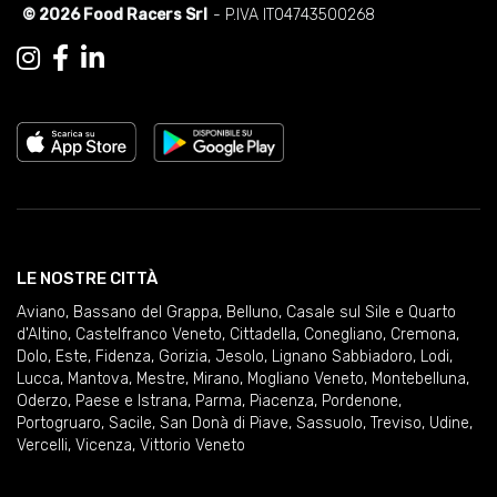
© 2026 Food Racers Srl
- P.IVA IT04743500268
LE NOSTRE CITTÀ
Aviano
,
Bassano del Grappa
,
Belluno
,
Casale sul Sile e Quarto
d'Altino
,
Castelfranco Veneto
,
Cittadella
,
Conegliano
,
Cremona
,
Dolo
,
Este
,
Fidenza
,
Gorizia
,
Jesolo
,
Lignano Sabbiadoro
,
Lodi
,
Lucca
,
Mantova
,
Mestre
,
Mirano
,
Mogliano Veneto
,
Montebelluna
,
Oderzo
,
Paese e Istrana
,
Parma
,
Piacenza
,
Pordenone
,
Portogruaro
,
Sacile
,
San Donà di Piave
,
Sassuolo
,
Treviso
,
Udine
,
Vercelli
,
Vicenza
,
Vittorio Veneto