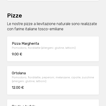
Pizze
Le nostre pizze a lievitazione naturale sono realizzate
con farine italiane tosco-emiliane
Pizza Margherita
Pomodoro, fiordilatte (allergeni: glutine, latticini)
9.00 €
Ortolana
Pomodoro, fiordilatte, peperoni, melanzane, cipolle, zucchine
(allergeni: glutine, latticini)
12.00 €