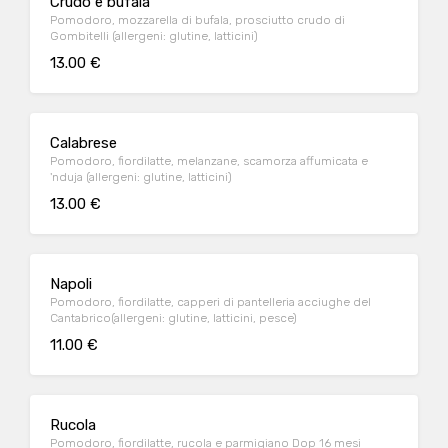
Crudo e bufala
Pomodoro, mozzarella di bufala, prosciutto crudo di
Gombitelli (allergeni: glutine, latticini)
13.00 €
Calabrese
Pomodoro, fiordilatte, melanzane, scamorza affumicata e
'nduja (allergeni: glutine, latticini)
13.00 €
Napoli
Pomodoro, fiordilatte, capperi di pantelleria acciughe del
Cantabrico(allergeni: glutine, latticini, pesce)
11.00 €
Rucola
Pomodoro, fiordilatte, rucola e parmigiano Dop 16 mesi