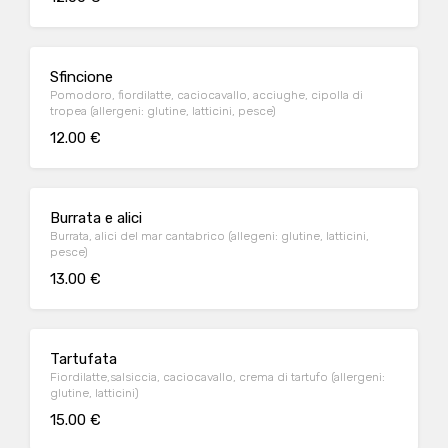
Sfincione
Pomodoro, fiordilatte, caciocavallo, acciughe, cipolla di
tropea (allergeni: glutine, latticini, pesce)
12.00 €
Burrata e alici
Burrata, alici del mar cantabrico (allegeni: glutine, latticini,
pesce)
13.00 €
Tartufata
Fiordilatte,salsiccia, caciocavallo, crema di tartufo (allergeni:
glutine, latticini)
15.00 €