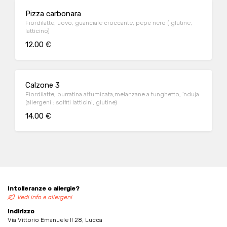
Pizza carbonara
Fiordilatte, uovo, guanciale croccante, pepe nero ( glutine,
latticino)
12.00 €
Calzone 3
Fiordilatte, burratina affumicata,melanzane a funghetto, 'nduja
(allergeni : solfiti latticini, glutine)
14.00 €
Intolleranze o allergie?
Vedi info e allergeni
Indirizzo
Via Vittorio Emanuele II 28, Lucca