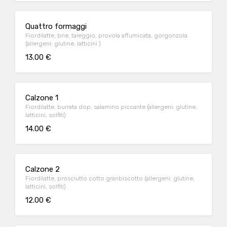
Quattro formaggi
Fiordilatte, brie, taleggio, provola affumicata, gorgonzola
(allergeni: glutine, latticini )
13.00 €
Calzone 1
Fiordilatte, burrata dop, salamino piccante (allergeni: glutine,
latticini, solfiti)
14.00 €
Calzone 2
Fiordilatte, prosciutto cotto granbiscotto (allergeni: glutine,
latticini, solfiti)
12.00 €