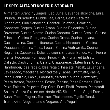
LE SPECIALITÀ DEI NOSTRI RISTORANTI
Alimentari
,
Arancini
,
Bagels
,
Bao Buns
,
Bevande alcoliche
,
Birre
,
Brunch
,
Bruschette
,
Bubble Tea
,
Carne
,
Ceste Natalizie
,
Cioccolato
,
Club Sandwich
,
Cocktail
,
Colazioni
,
Colazioni
,
Conserve
,
Crêpes
,
Cucina Araba
,
Cucina Balcanica
,
Cucina
Bavarese
,
Cucina Cinese
,
Cucina Coreana
,
Cucina Creola
,
Cucina
Filippina
,
Cucina Georgiana
,
Cucina Greca
,
Cucina Indiana
,
Cucina Latina
,
Cucina Libanese
,
Cucina Marocchina
,
Cucina
Messicana
,
Cucina Tipica Locale
,
Cucina Vietnamita
,
Cucine
Regionali
,
Cupcakes
,
Dolci
,
Dolciumi
,
Enoteca
,
Etnico
,
Fiori
,
Fiori e
piante
,
Focaccia
,
Formaggi
,
Frico
,
Fritti
,
Frullati ed Estratti
,
Galletto
,
Gastronomia
,
Gelato
,
Giapponese
,
Gluten free
,
Greco
,
Hamburger
,
Idee regalo
,
Idee regalo
,
Insalate
,
Kebab
,
Lavanderia
,
Lavasecco
,
Macelleria
,
Montaditos y Tapas
,
Ortofrutta
,
Paella
,
Pane
,
Panificio
,
Panini
,
Panuozzi, calzoni e pucce
,
Panzerotti
,
Pasta fresca
,
Pasticceria
,
Pesce
,
Piadine
,
Pinsa Romana
,
Pizza
,
Pokè
,
Polenta
,
Polpette
,
Pop Corn
,
Primi Piatti
,
Ramen
,
Ristoranti
,
Salumi
,
Senza Glutine certificato AIC
,
Street Food
,
Sughi Pronti
,
Sushi
,
Tacos
,
Taglieri
,
Tex-mex
,
Thailandese
,
Tigelle
,
Toast
,
Tramezzino
,
Vegetariano e Vegano
,
Vini
,
Yogurt