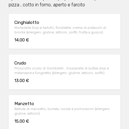
pizza , cotto in forno, aperto e farcito
Cinghialotto
Mortadella Dop al tartufo, fiordilatte, crema di pistacchi di
bronte (allergeni: glutine, latticini, solfiti, frutta a guscio)
14.00 €
Crudo
Prosciutto crudo di Gombitelli , mozzarella di bufala dop e
melanzane a funghetto (allergeni: glutine, latticini, solfiti)
13.00 €
Manzetto
Battuta di manzetto, burrata, rucola e pomodorini (allergeni:
glutine, latticini)
15.00 €