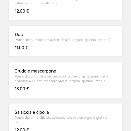
(allergeni: glutine, latticin )
12.00 €
Doc
Pomodoro, mozzarella di bufala (allergeni: glutine, latticini)
11.00 €
Crudo e mascarpone
Pomodoro,fior di latte, prosciutto crudo garfagnino della
norcineria Cuore, mascarpone (allergeni: glutine, latticini,
solfiti)
13.00 €
Salsiccia e cipolla
Pomodoro, fiordilatte, salsiccia, cipolla (allergeni: glutine,
latticini)
12.00 €