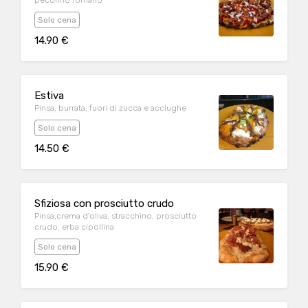
pecorino romano
Solo cena
14.90 €
Estiva
Pinsa, burrata, fuori di zucca e acciughe
Solo cena
14.50 €
Sfiziosa con prosciutto crudo
Pinsa,crema d'oliva, stracchino, prosciutto
crudo, erba cipollina
Solo cena
15.90 €