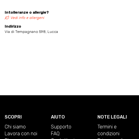
Intolleranze o allergie?
Vedi info e allergeni
Indirizzo
Via di Tempagnano 598, Lucca
SCOPRI
AIUTO
NOTE LEGALI
Chi siamo
Supporto
Termini e
Lavora con noi
FAQ
condizioni