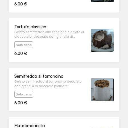
6.00 €
Tartufo classico
Gelato semifreddo allo zabaione e gelato al
cioccolato, decorato con granella di
nocciole e cacao.
Solo cena
6.00 €
Semifreddo al torroncino
Gelato semifreddo al torroncino decorato
con granella di nocciole pralinate.
Solo cena
6.00 €
Flute limoncello