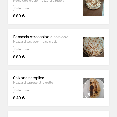
Prosciutto crudo,mozzarella,rucola
Solo cena
8.80 €
Focaccia stracchino e salsiccia
Mozzarella,stracchino,salsiccia
Solo cena
8.80 €
Calzone semplice
Mozzarella,prosciutto cotto
Solo cena
8.40 €