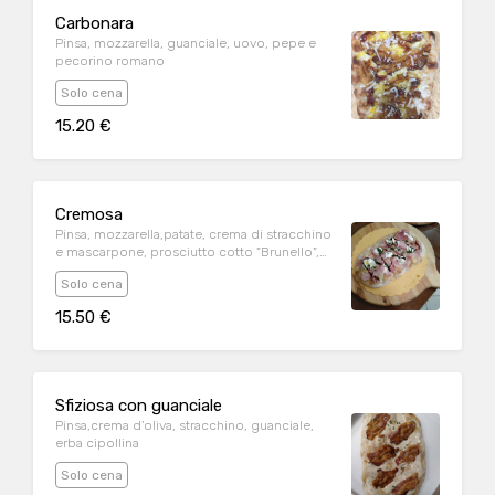
Carbonara
Pinsa, mozzarella, guanciale, uovo, pepe e
pecorino romano
Solo cena
15.20 €
Cremosa
Pinsa, mozzarella,patate, crema di stracchino
e mascarpone, prosciutto cotto "Brunello",
prezzemolo e glassa aceto balsamico
Solo cena
15.50 €
Sfiziosa con guanciale
Pinsa,crema d'oliva, stracchino, guanciale,
erba cipollina
Solo cena