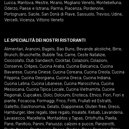
Lucca
,
Mantova
,
Mestre
,
Mirano
,
Mogliano Veneto
,
Montebelluna
,
Oderzo
,
Paese e Istrana
,
Parma
,
Piacenza
,
Pordenone
,
Portogruaro
,
Sacile
,
San Donà di Piave
,
Sassuolo
,
Treviso
,
Udine
,
Vercelli
,
Vicenza
,
Vittorio Veneto
LE SPECIALITÀ DEI NOSTRI RISTORANTI
Alimentari
,
Arancini
,
Bagels
,
Bao Buns
,
Bevande alcoliche
,
Birre
,
Brunch
,
Bruschette
,
Bubble Tea
,
Carne
,
Ceste Natalizie
,
Cioccolato
,
Club Sandwich
,
Cocktail
,
Colazioni
,
Colazioni
,
Conserve
,
Crêpes
,
Cucina Araba
,
Cucina Balcanica
,
Cucina
Bavarese
,
Cucina Cinese
,
Cucina Coreana
,
Cucina Creola
,
Cucina
Filippina
,
Cucina Georgiana
,
Cucina Greca
,
Cucina Indiana
,
Cucina Latina
,
Cucina Libanese
,
Cucina Marocchina
,
Cucina
Messicana
,
Cucina Tipica Locale
,
Cucina Vietnamita
,
Cucine
Regionali
,
Cupcakes
,
Dolci
,
Dolciumi
,
Enoteca
,
Etnico
,
Fiori
,
Fiori e
piante
,
Focaccia
,
Formaggi
,
Frico
,
Fritti
,
Frullati ed Estratti
,
Galletto
,
Gastronomia
,
Gelato
,
Giapponese
,
Gluten free
,
Greco
,
Hamburger
,
Idee regalo
,
Idee regalo
,
Insalate
,
Kebab
,
Lavanderia
,
Lavasecco
,
Macelleria
,
Montaditos y Tapas
,
Ortofrutta
,
Paella
,
Pane
,
Panificio
,
Panini
,
Panuozzi, calzoni e pucce
,
Panzerotti
,