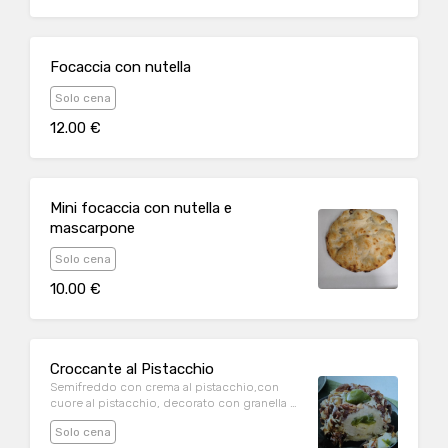
Focaccia con nutella
Solo cena
12.00 €
Mini focaccia con nutella e
mascarpone
Solo cena
10.00 €
Croccante al Pistacchio
Semifreddo con crema al pistacchio,con
cuore al pistacchio, decorato con granella di
mandorle caramellizzate
Solo cena