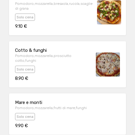
Pomodoro,mozzarella,bresaola,rucola,scaglie
di grana
Solo cena
9.10 €
Cotto & funghi
Pomodoro,mozzarella,prosciutto
cotto,funghi
Solo cena
8.90 €
Mare e monti
Pomodoro,mozzarella,frutti di mare,funghi
Solo cena
9.90 €