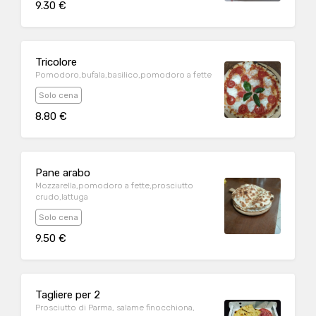
9.30 €
Tricolore
Pomodoro,bufala,basilico,pomodoro a fette
Solo cena
8.80 €
Pane arabo
Mozzarella,pomodoro a fette,prosciutto
crudo,lattuga
Solo cena
9.50 €
Tagliere per 2
Prosciutto di Parma, salame finocchiona,