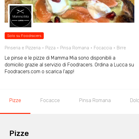
Solo su Foodracers
Pinseria e Pizzeria
Pizza
Pinsa Romana
Focaccia
Birre
Le pinse e le pizze di Mamma Mia sono disponibili a
domicilio grazie al servizio di Foodracers. Ordina a Lucca su
Foodracers.com o scarica l'app!
Pizze
Focacce
Pinsa Romana
Dol
Pizze