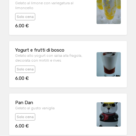
Gelato al limone con variegatura al
limoncello
Solo cena
6.00 €
Yogurt e frutti di bosco
Gelato allo yogurt con salsa alla fragola,
decorata con mirtilli e rives
Solo cena
6.00 €
Pan Dan
Gelato al gusto vaniglia
Solo cena
6.00 €