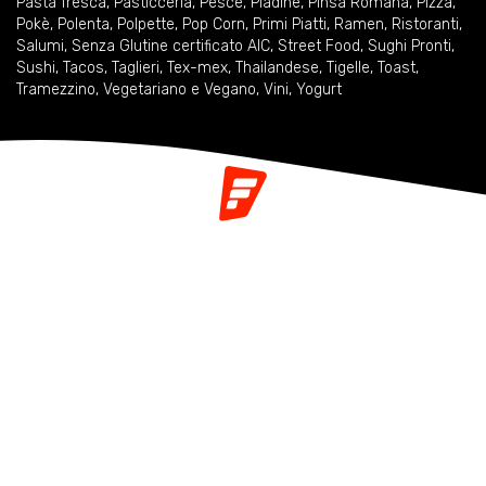
Pasta fresca
,
Pasticceria
,
Pesce
,
Piadine
,
Pinsa Romana
,
Pizza
,
Pokè
,
Polenta
,
Polpette
,
Pop Corn
,
Primi Piatti
,
Ramen
,
Ristoranti
,
Salumi
,
Senza Glutine certificato AIC
,
Street Food
,
Sughi Pronti
,
Sushi
,
Tacos
,
Taglieri
,
Tex-mex
,
Thailandese
,
Tigelle
,
Toast
,
Tramezzino
,
Vegetariano e Vegano
,
Vini
,
Yogurt