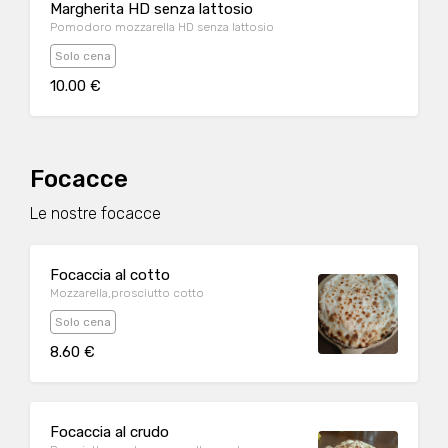
Margherita HD senza lattosio
Pomodoro mozzarella HD senza lattosio
Solo cena
10.00 €
Focacce
Le nostre focacce
Focaccia al cotto
Mozzarella,prosciutto cotto
Solo cena
8.60 €
Focaccia al crudo