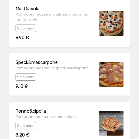
Mia Diavola
Pomodoro,mozzarella,salamino piccante,
,gorgonzola
Solo cena
8.90 €
Speck&mascarpone
Pomodoro,mozzarella,speck,mascarpone
Solo cena
9.10 €
Tonno&cipolla
Pomodoro,mozzarella,tonno,cipolla
Solo cena
8.20 €