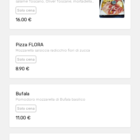
salame Toscano, Oliver Toscane, mortadella
focaccia pane
Solo cena
16.00 €
Pizza FLORA
Mozzarella salsiccia radicchio fiori di zucca
Solo cena
8.90 €
Bufala
Pomodoro mozzarella di Bufala basilico
Solo cena
11.00 €