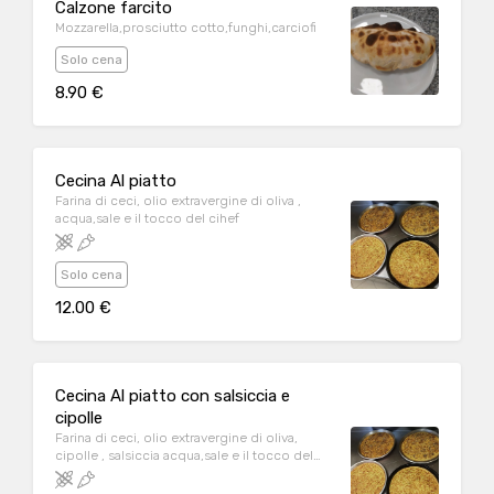
Calzone farcito
Mozzarella,prosciutto cotto,funghi,carciofi
Solo cena
8.90 €
Cecina Al piatto
Farina di ceci, olio extravergine di oliva ,
acqua,sale e il tocco del cihef
Solo cena
12.00 €
Cecina Al piatto con salsiccia e
cipolle
Farina di ceci, olio extravergine di oliva,
cipolle , salsiccia acqua,sale e il tocco del
cihef