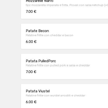
Mozzarelle filanti
5pz mozzarella impanata e fritta. Provali con salsa ketchup (+0
7.00 €
Patate Becon
Patatine fritte con cheddar e bacon
6.00 €
Patata PulledPorc
Patatine fritte con pulled pork e salsa e cheddar
7.00 €
Patata Viustel
Patatine fritte con wurstel arrostiti e cheddar
6.00 €