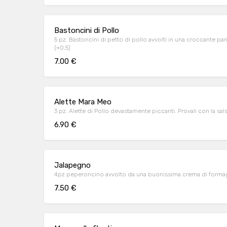
Bastoncini di Pollo
5 pz. Bastoncini di petto di pollo avvolti in una croccante pa
(+0,5)
7.00 €
Alette Mara Meo
3 pz. Alette di Pollo devastamente piccanti.
6.90 €
Jalapegno
4pz peperoncino avvolto da una buonissima crema di formagg
7.50 €