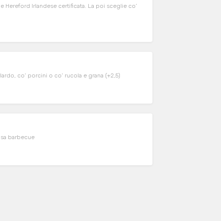
Hereford Irlandese certificata. La poi sceglie co’
lardo, co’ porcini o co’ rucola e grana (+2,5)
alsa barbecue