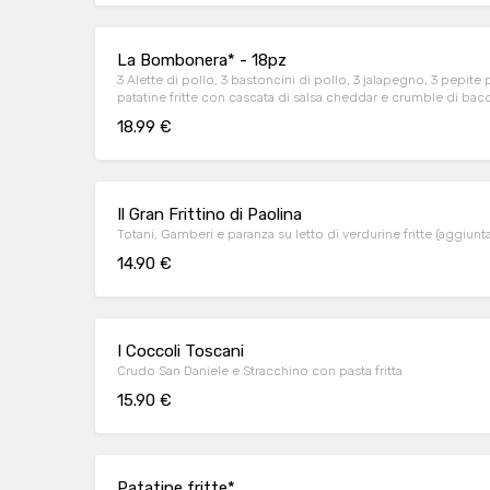
La Bombonera* - 18pz
3 Alette di pollo, 3 bastoncini di pollo, 3 jalapegno, 3 pepite p
patatine fritte con cascata di salsa cheddar e crumble di bac
18.99 €
Il Gran Frittino di Paolina
Totani, Gamberi e paranza su letto di verdurine fritte (aggiunta
14.90 €
I Coccoli Toscani
Crudo San Daniele e Stracchino con pasta fritta
15.90 €
Patatine fritte*