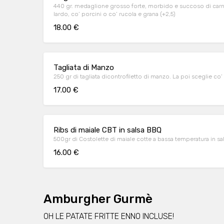
440 gr. medaglione grosso forte, morbido e succoso di carne 
lardo, co’ porcini o co’ rucola e grana (+2,5)
18.00 €
Tagliata di Manzo
250 gr di tagliata dicontrofiletto di manzo. La poi sceglie co’ 
17.00 €
Ribs di maiale CBT in salsa BBQ
500gr di Costolette di maiale cotte a bassa temperatura in s
16.00 €
Amburgher Gurmè
OH LE PATATE FRITTE ENNO INCLUSE!