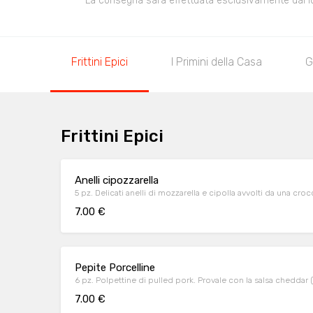
La consegna sarà effettuata esclusivamente dal loca
Frittini Epici
I Primini della Casa
G
Frittini Epici
Anelli cipozzarella
5 pz. Delicati anelli di mozzarella e cipolla avvolti da una cr
7.00 €
Pepite Porcelline
6 pz. Polpettine di pulled pork. Provale con la salsa cheddar 
7.00 €