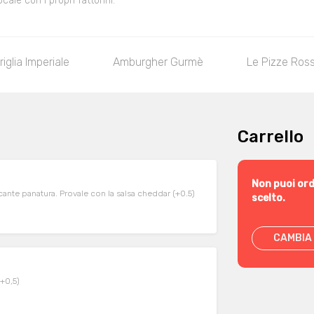
le con i propri fattorini.
riglia Imperiale
Amburgher Gurmè
Le Pizze Ros
Carrello
Non puoi ord
occante panatura. Provale con la salsa cheddar (+0.5)
scelto.
CAMBIA 
(+0,5)