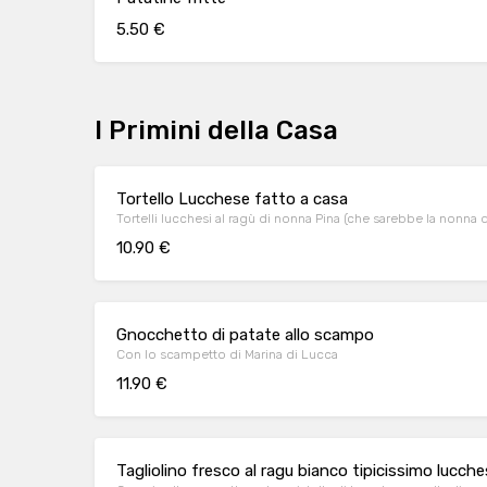
5.50 €
I Primini della Casa
Tortello Lucchese fatto a casa
Tortelli lucchesi al ragù di nonna Pina (che sarebbe la nonna 
10.90 €
Gnocchetto di patate allo scampo
Con lo scampetto di Marina di Lucca
11.90 €
Tagliolino fresco al ragu bianco tipicissimo lucch