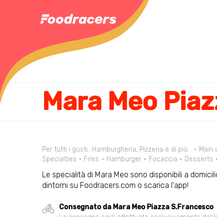
Per tutti i gusti...Hamburgheria, Pizzeria e di più...
Main 
Specialties
Fries
Hamburger
Focaccia
Desserts
Le specialità di Mara Meo sono disponibili a domicili
dintorni su Foodracers.com o scarica l'app!
Consegnato da Mara Meo Piazza S.Francesco