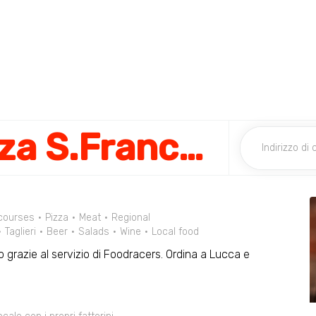
Mara Meo Piazza S.Francesco
courses
Pizza
Meat
Regional
Taglieri
Beer
Salads
Wine
Local food
o grazie al servizio di Foodracers. Ordina a Lucca e