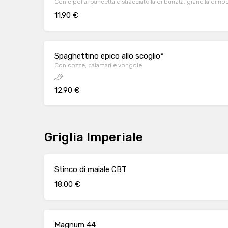
Con cipolla, pancetta e stracciatella di burrata, granella di 
11.90 €
Spaghettino epico allo scoglio*
Con cozze, calamari e vongole
12.90 €
Griglia Imperiale
Stinco di maiale CBT
18.00 €
Magnum 44