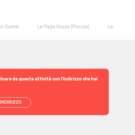
se Gurmè
Le Pizze Rosse (Piccole)
Le Pizze Ros
inare da questa attività con l'indirizzo che hai
INDIRIZZO