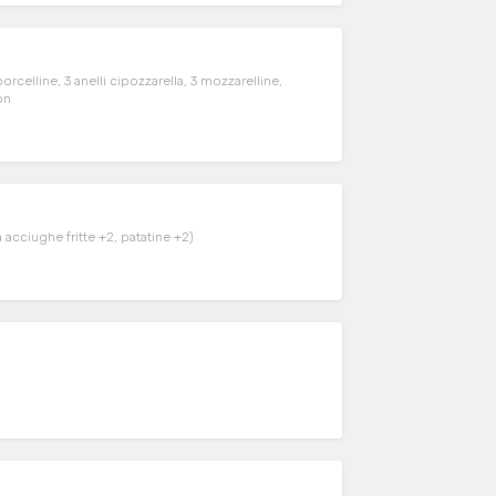
orcelline, 3 anelli cipozzarella, 3 mozzarelline,
on
 acciughe fritte +2, patatine +2)