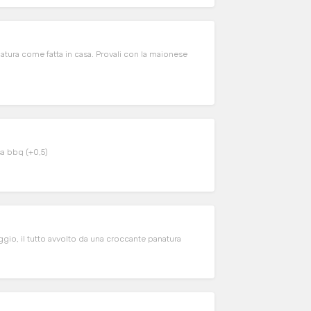
natura come fatta in casa. Provali con la maionese
 Provali con la salsa bbq (+0,5)
io, il tutto avvolto da una croccante panatura