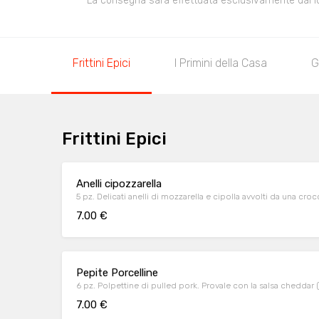
La consegna sarà effettuata esclusivamente dal loca
Frittini Epici
I Primini della Casa
G
Frittini Epici
Anelli cipozzarella
5 pz. Delicati anelli di mozzarella e cipolla avvolti da una cr
7.00 €
Pepite Porcelline
6 pz. Polpettine di pulled pork. Provale con la salsa cheddar 
7.00 €