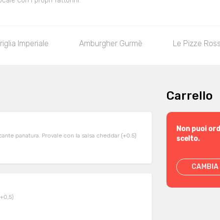
le con i propri fattorini.
riglia Imperiale
Amburgher Gurmè
Le Pizze Ros
Carrello
Non puoi ord
occante panatura. Provale con la salsa cheddar (+0.5)
scelto.
CAMBIA 
(+0,5)