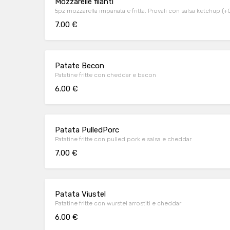
Mozzarelle filanti
5pz mozzarella impanata e fritta. Provali con salsa ketchup (+0
7.00 €
Patate Becon
Patatine fritte con cheddar e bacon
6.00 €
Patata PulledPorc
Patatine fritte con pulled pork e salsa e cheddar
7.00 €
Patata Viustel
Patatine fritte con wurstel arrostiti e cheddar
6.00 €