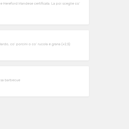
Hereford Irlandese certificata. La poi sceglie co’
lardo, co’ porcini o co’ rucola e grana (+2,5)
alsa barbecue