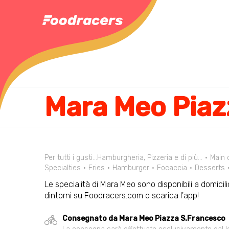
Per tutti i gusti...Hamburgheria, Pizzeria e di più...
Main 
Specialties
Fries
Hamburger
Focaccia
Desserts
Le specialità di Mara Meo sono disponibili a domicili
dintorni su Foodracers.com o scarica l'app!
Consegnato da Mara Meo Piazza S.Francesco