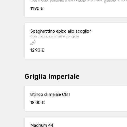
Con cipolla, pancetta e stracciatella di burrata, granella di 
11.90 €
Spaghettino epico allo scoglio*
Con cozze, calamari e vongole
12.90 €
Griglia Imperiale
Stinco di maiale CBT
18.00 €
Magnum 44