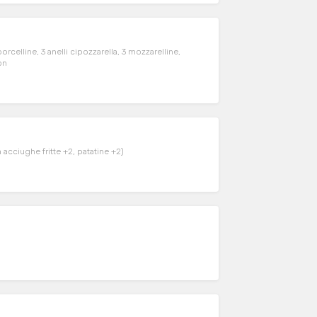
orcelline, 3 anelli cipozzarella, 3 mozzarelline,
on
 acciughe fritte +2, patatine +2)