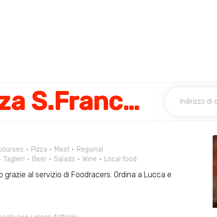
Mara Meo Piazza S.Francesco
courses
Pizza
Meat
Regional
Taglieri
Beer
Salads
Wine
Local food
o grazie al servizio di Foodracers. Ordina a Lucca e