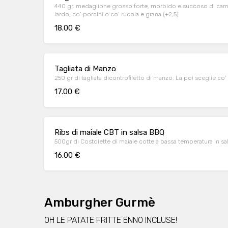
440 gr. medaglione grosso forte, morbido e succoso di carne 
lardo, co’ porcini o co’ rucola e grana (+2,5)
18.00 €
Tagliata di Manzo
250 gr di tagliata dicontrofiletto di manzo. La poi sceglie co’ 
17.00 €
Ribs di maiale CBT in salsa BBQ
500gr di Costolette di maiale cotte a bassa temperatura in s
16.00 €
Amburgher Gurmè
OH LE PATATE FRITTE ENNO INCLUSE!