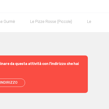
se Gurmè
Le Pizze Rosse (Piccole)
Le Pizze Ros
inare da questa attività con l'indirizzo che hai
INDIRIZZO