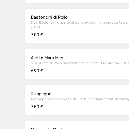
Bastoncini di Pollo
5 pz. Bastoncini di petto di pollo avvolti in una croccante pa
(+0,5)
7.00 €
Alette Mara Meo
3 pz. Alette di Pollo devastamente piccanti.
6.90 €
Jalapegno
4pz peperoncino avvolto da una buonissima crema di formagg
7.50 €