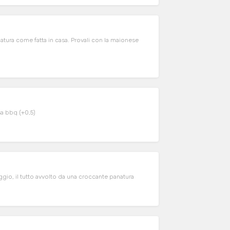
natura come fatta in casa. Provali con la maionese
 Provali con la salsa bbq (+0,5)
io, il tutto avvolto da una croccante panatura