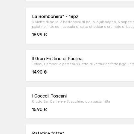
La Bombonera* - 18pz
3 Alette di pollo, 3 bastoncini di pollo, 3 jalapegno, 3 pepite p
patatine fritte con cascata di salsa cheddar e crumble di bac
18.99 €
Il Gran Frittino di Paolina
Totani, Gamberi e paranza su letto di verdurine fritte (aggiunta
14.90 €
I Coccoli Toscani
Crudo San Daniele e Stracchino con pasta fritta
15.90 €
Patatine fritte*