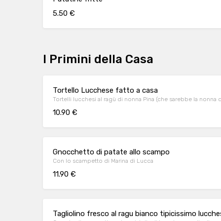
5.50 €
I Primini della Casa
Tortello Lucchese fatto a casa
Tortelli lucchesi al ragù di nonna Pina (che sarebbe la nonna 
10.90 €
Gnocchetto di patate allo scampo
Con lo scampetto di Marina di Lucca
11.90 €
Tagliolino fresco al ragu bianco tipicissimo lucch