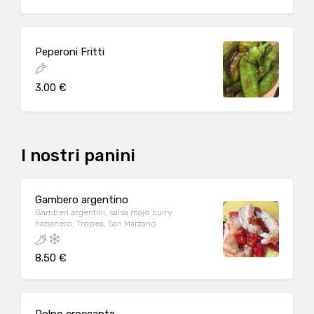
Peperoni Fritti
3.00 €
I nostri panini
Gambero argentino
Gamberi argentini, salsa majo curry
habanero, Tropea, San Marzano
8.50 €