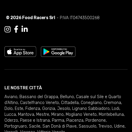
© 2026 Food Racers Srl
- P.IVA IT04743500268
LE NOSTRE CITTÀ
Aviano
,
Bassano del Grappa
,
Belluno
,
Casale sul Sile e Quarto
d'Altino
,
Castelfranco Veneto
,
Cittadella
,
Conegliano
,
Cremona
,
Dolo
,
Este
,
Fidenza
,
Gorizia
,
Jesolo
,
Lignano Sabbiadoro
,
Lodi
,
Lucca
,
Mantova
,
Mestre
,
Mirano
,
Mogliano Veneto
,
Montebelluna
,
Oderzo
,
Paese e Istrana
,
Parma
,
Piacenza
,
Pordenone
,
Portogruaro
,
Sacile
,
San Donà di Piave
,
Sassuolo
,
Treviso
,
Udine
,