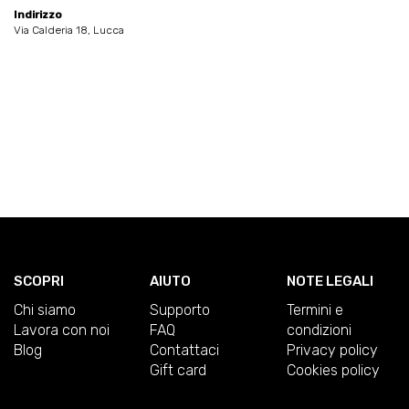
Indirizzo
Via Calderia 18, Lucca
SCOPRI
AIUTO
NOTE LEGALI
Chi siamo
Supporto
Termini e
Lavora con noi
FAQ
condizioni
Blog
Contattaci
Privacy policy
Gift card
Cookies policy