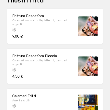
I nostri fritti
Frittura Pescat’ora
Calamari, mazzancolle, latterini, gamberi
argentini
9.00 €
Frittura Pescat’ora Piccola
Calamari, mazzancolle, latterini, gamberi
argentini
4.50 €
Calamari Fritti
Anelli e ciuffi