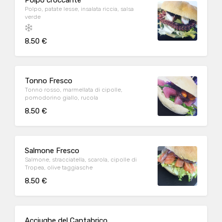
Polpo croccante
Polpo, patate lesse, insalata riccia, salsa
verde
8.50 €
Tonno Fresco
Tonno rosso, marmellata di cipolle,
pomodorino giallo, rucola
8.50 €
Salmone Fresco
Salmone, stracciatella, scarola, cipolle di
Tropea, olive taggiasche
8.50 €
Acciughe del Cantabrico