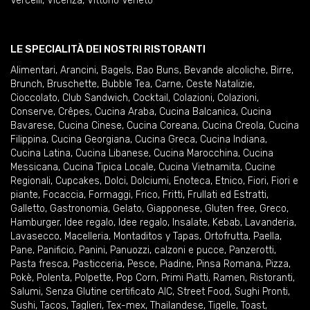
Vercelli
,
Vicenza
,
Vittorio Veneto
LE SPECIALITÀ DEI NOSTRI RISTORANTI
Alimentari
,
Arancini
,
Bagels
,
Bao Buns
,
Bevande alcoliche
,
Birre
,
Brunch
,
Bruschette
,
Bubble Tea
,
Carne
,
Ceste Natalizie
,
Cioccolato
,
Club Sandwich
,
Cocktail
,
Colazioni
,
Colazioni
,
Conserve
,
Crêpes
,
Cucina Araba
,
Cucina Balcanica
,
Cucina
Bavarese
,
Cucina Cinese
,
Cucina Coreana
,
Cucina Creola
,
Cucina
Filippina
,
Cucina Georgiana
,
Cucina Greca
,
Cucina Indiana
,
Cucina Latina
,
Cucina Libanese
,
Cucina Marocchina
,
Cucina
Messicana
,
Cucina Tipica Locale
,
Cucina Vietnamita
,
Cucine
Regionali
,
Cupcakes
,
Dolci
,
Dolciumi
,
Enoteca
,
Etnico
,
Fiori
,
Fiori e
piante
,
Focaccia
,
Formaggi
,
Frico
,
Fritti
,
Frullati ed Estratti
,
Galletto
,
Gastronomia
,
Gelato
,
Giapponese
,
Gluten free
,
Greco
,
Hamburger
,
Idee regalo
,
Idee regalo
,
Insalate
,
Kebab
,
Lavanderia
,
Lavasecco
,
Macelleria
,
Montaditos y Tapas
,
Ortofrutta
,
Paella
,
Pane
,
Panificio
,
Panini
,
Panuozzi, calzoni e pucce
,
Panzerotti
,
Pasta fresca
,
Pasticceria
,
Pesce
,
Piadine
,
Pinsa Romana
,
Pizza
,
Pokè
,
Polenta
,
Polpette
,
Pop Corn
,
Primi Piatti
,
Ramen
,
Ristoranti
,
Salumi
,
Senza Glutine certificato AIC
,
Street Food
,
Sughi Pronti
,
Sushi
,
Tacos
,
Taglieri
,
Tex-mex
,
Thailandese
,
Tigelle
,
Toast
,