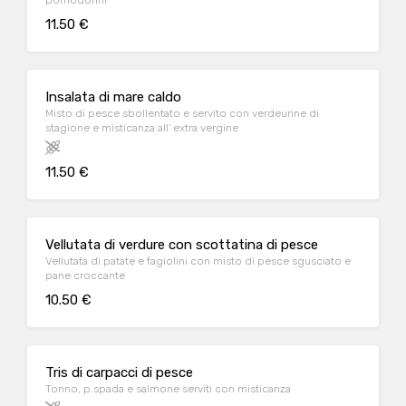
pomodorini
11.50 €
Insalata di mare caldo
Misto di pesce sbollentato e servito con verdeurine di
stagione e misticanza all' extra vergine
11.50 €
Vellutata di verdure con scottatina di pesce
Vellutata di patate e fagiolini con misto di pesce sgusciato e
pane croccante
10.50 €
Tris di carpacci di pesce
Tonno, p.spada e salmone serviti con misticanza