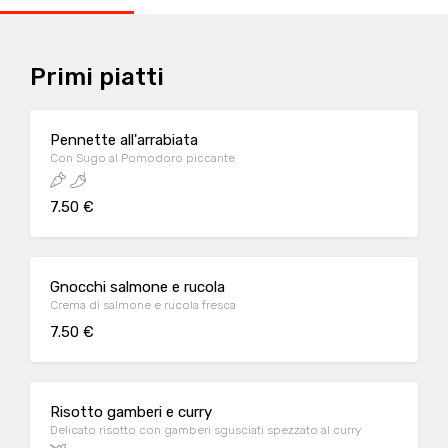
Primi piatti
Pennette all'arrabiata
Con Sugo al Pomodoro piccante
7.50 €
Gnocchi salmone e rucola
Crema di salmone e rucola fresca
7.50 €
Risotto gamberi e curry
Delicato risotto con gamberi sgusciati spezzato al curry