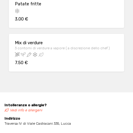
Patate fritte
3.00 €
Mix di verdure
3 contorni di verdure a vapore ( a discrezione dello chef )
7.50 €
Intolleranze o allergie?
Vedi info e allergeni
Indirizzo
Traversa IV di Viale Castracani 335, Lucca