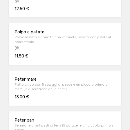
12.50 €
Polpo e patate
Polpo lessato e condito con sitronete, servito con patate al
prezzemolo
11.50 €
Peter mare
Piatto unico con 5 assaggi di pesce e un piccolo primo di
mare ( a discrezione dello chef )
13.00 €
Peter pan
Selezione di antipasti di terra (5 portate) e un piccolo primo al