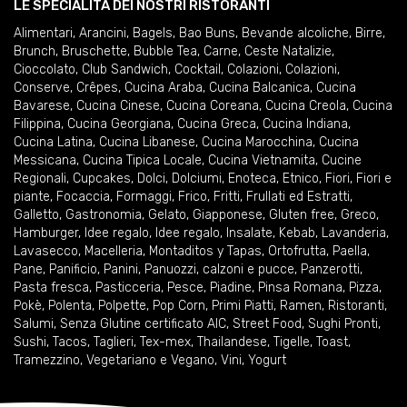
LE SPECIALITÀ DEI NOSTRI RISTORANTI
Alimentari
,
Arancini
,
Bagels
,
Bao Buns
,
Bevande alcoliche
,
Birre
,
Brunch
,
Bruschette
,
Bubble Tea
,
Carne
,
Ceste Natalizie
,
Cioccolato
,
Club Sandwich
,
Cocktail
,
Colazioni
,
Colazioni
,
Conserve
,
Crêpes
,
Cucina Araba
,
Cucina Balcanica
,
Cucina
Bavarese
,
Cucina Cinese
,
Cucina Coreana
,
Cucina Creola
,
Cucina
Filippina
,
Cucina Georgiana
,
Cucina Greca
,
Cucina Indiana
,
Cucina Latina
,
Cucina Libanese
,
Cucina Marocchina
,
Cucina
Messicana
,
Cucina Tipica Locale
,
Cucina Vietnamita
,
Cucine
Regionali
,
Cupcakes
,
Dolci
,
Dolciumi
,
Enoteca
,
Etnico
,
Fiori
,
Fiori e
piante
,
Focaccia
,
Formaggi
,
Frico
,
Fritti
,
Frullati ed Estratti
,
Galletto
,
Gastronomia
,
Gelato
,
Giapponese
,
Gluten free
,
Greco
,
Hamburger
,
Idee regalo
,
Idee regalo
,
Insalate
,
Kebab
,
Lavanderia
,
Lavasecco
,
Macelleria
,
Montaditos y Tapas
,
Ortofrutta
,
Paella
,
Pane
,
Panificio
,
Panini
,
Panuozzi, calzoni e pucce
,
Panzerotti
,
Pasta fresca
,
Pasticceria
,
Pesce
,
Piadine
,
Pinsa Romana
,
Pizza
,
Pokè
,
Polenta
,
Polpette
,
Pop Corn
,
Primi Piatti
,
Ramen
,
Ristoranti
,
Salumi
,
Senza Glutine certificato AIC
,
Street Food
,
Sughi Pronti
,
Sushi
,
Tacos
,
Taglieri
,
Tex-mex
,
Thailandese
,
Tigelle
,
Toast
,
Tramezzino
,
Vegetariano e Vegano
,
Vini
,
Yogurt