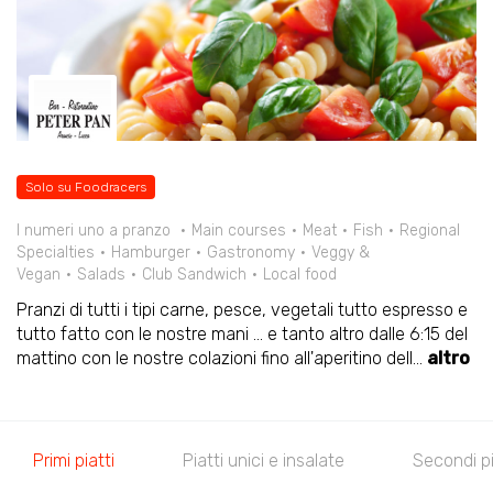
Solo su Foodracers
I numeri uno a pranzo
Main courses
Meat
Fish
Regional
Specialties
Hamburger
Gastronomy
Veggy &
Vegan
Salads
Club Sandwich
Local food
Pranzi di tutti i tipi carne, pesce, vegetali tutto espresso e
tutto fatto con le nostre mani ... e tanto altro dalle 6:15 del
mattino con le nostre colazioni fino all'aperitino dell
...
altro
Primi piatti
Piatti unici e insalate
Secondi pi