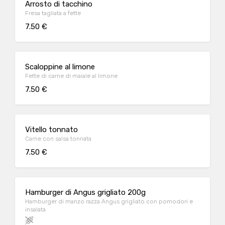
Arrosto di tacchino
Fresa tagliata a fette
7.50 €
Scaloppine al limone
Fette di carne di maiale al limone
7.50 €
Vitello tonnato
Carne con salsa tonnata
7.50 €
Hamburger di Angus grigliato 200g
Hamburger di manzo razza Angus grigliato con pomodori e
insalata