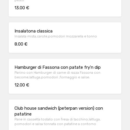
pesto
13.00 €
Insalatona classica
Insalata mista,carote,pomodori mozzarella e tonno
8.00 €
Hamburger di Fassona con patate fry'n dip
Panino con Hamburger di carne di razza Fassona con
become,lattuga,pomodori ,formaggio e salse.
12.00 €
Club house sandwich (peterpan version) con
patatine
Pane in cassetta tostato con fresa di tacchino,lattuga,
pomodori e salsa tonnata con patatine a contorno