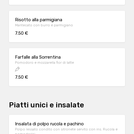
Risotto alla parmigiana
Mantecato con burro e parmigiano
7.50 €
Farfalle alla Sorrentina
Pomodoro e mozzarella fior di latte
7.50 €
Piatti unici e insalate
Insalata di polpo rucola e pachino
Polpo lessato condito con sitronete servito con ins. Rucola e