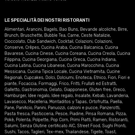
LE SPECIALITÀ DEI NOSTRI RISTORANTI
Alimentari
,
Arancini
,
Bagels
,
Bao Buns
,
Bevande alcoliche
,
Birre
,
Brunch
,
Bruschette
,
Bubble Tea
,
Carne
,
Ceste Natalizie
,
Cioccolato
,
Club Sandwich
,
Cocktail
,
Colazioni
,
Colazioni
,
Conserve
,
Crêpes
,
Cucina Araba
,
Cucina Balcanica
,
Cucina
Bavarese
,
Cucina Cinese
,
Cucina Coreana
,
Cucina Creola
,
Cucina
Filippina
,
Cucina Georgiana
,
Cucina Greca
,
Cucina Indiana
,
Cucina Latina
,
Cucina Libanese
,
Cucina Marocchina
,
Cucina
Messicana
,
Cucina Tipica Locale
,
Cucina Vietnamita
,
Cucine
Regionali
,
Cupcakes
,
Dolci
,
Dolciumi
,
Enoteca
,
Etnico
,
Fiori
,
Fiori e
piante
,
Focaccia
,
Formaggi
,
Frico
,
Fritti
,
Frullati ed Estratti
,
Galletto
,
Gastronomia
,
Gelato
,
Giapponese
,
Gluten free
,
Greco
,
Hamburger
,
Idee regalo
,
Idee regalo
,
Insalate
,
Kebab
,
Lavanderia
,
Lavasecco
,
Macelleria
,
Montaditos y Tapas
,
Ortofrutta
,
Paella
,
Pane
,
Panificio
,
Panini
,
Panuozzi, calzoni e pucce
,
Panzerotti
,
Pasta fresca
,
Pasticceria
,
Pesce
,
Piadine
,
Pinsa Romana
,
Pizza
,
Pokè
,
Polenta
,
Polpette
,
Pop Corn
,
Primi Piatti
,
Ramen
,
Ristoranti
,
Salumi
,
Senza Glutine certificato AIC
,
Street Food
,
Sughi Pronti
,
Sushi
,
Tacos
,
Taglieri
,
Tex-mex
,
Thailandese
,
Tigelle
,
Toast
,