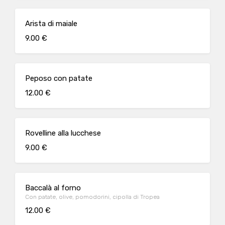
Arista di maiale
9.00 €
Peposo con patate
12.00 €
Rovelline alla lucchese
9.00 €
Baccalà al forno
Con patate, olive, pomodorini, cipolla di Tropea
12.00 €