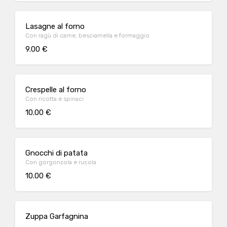
Lasagne al forno
Con ragù di carne, besciamella e formaggio
9.00 €
Crespelle al forno
Con ricotta e spinaci
10.00 €
Gnocchi di patata
Con gorgonzola e rucola
10.00 €
Zuppa Garfagnina