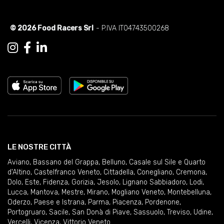
© 2026 Food Racers Srl
- P.IVA IT04743500268
LE NOSTRE CITTÀ
Aviano
,
Bassano del Grappa
,
Belluno
,
Casale sul Sile e Quarto
d'Altino
,
Castelfranco Veneto
,
Cittadella
,
Conegliano
,
Cremona
,
Dolo
,
Este
,
Fidenza
,
Gorizia
,
Jesolo
,
Lignano Sabbiadoro
,
Lodi
,
Lucca
,
Mantova
,
Mestre
,
Mirano
,
Mogliano Veneto
,
Montebelluna
,
Oderzo
,
Paese e Istrana
,
Parma
,
Piacenza
,
Pordenone
,
Portogruaro
,
Sacile
,
San Donà di Piave
,
Sassuolo
,
Treviso
,
Udine
,
Vercelli
,
Vicenza
,
Vittorio Veneto