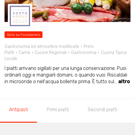
Solo su Foodracers
Gastronomia ed atmosfere modificate
Primi
Piatti
Carne
Cucine Regionali
Gastronomia
Cucina Tipica
Locale
I piatti arrivano sigillati per una lunga conservazione. Puoi
ordinarli oggi e mangiarli domani, o quando vuoi. Riscaldali
in microonde o nell'acqua bollente prima. È tutto sul
...
altro
Antipasti
Primi piatti
Secondi piatti