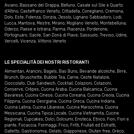
Aviano
,
Bassano del Grappa
,
Belluno
,
Casale sul Sile e Quarto
d'Altino
,
Castelfranco Veneto
,
Cittadella
,
Conegliano
,
Cremona
,
Dolo
,
Este
,
Fidenza
,
Gorizia
,
Jesolo
,
Lignano Sabbiadoro
,
Lodi
,
Lucca
,
Mantova
,
Mestre
,
Mirano
,
Mogliano Veneto
,
Montebelluna
,
Oderzo
,
Paese e Istrana
,
Parma
,
Piacenza
,
Pordenone
,
Portogruaro
,
Sacile
,
San Donà di Piave
,
Sassuolo
,
Treviso
,
Udine
,
Vercelli
,
Vicenza
,
Vittorio Veneto
LE SPECIALITÀ DEI NOSTRI RISTORANTI
Alimentari
,
Arancini
,
Bagels
,
Bao Buns
,
Bevande alcoliche
,
Birre
,
Brunch
,
Bruschette
,
Bubble Tea
,
Carne
,
Ceste Natalizie
,
Cioccolato
,
Club Sandwich
,
Cocktail
,
Colazioni
,
Colazioni
,
Conserve
,
Crêpes
,
Cucina Araba
,
Cucina Balcanica
,
Cucina
Bavarese
,
Cucina Cinese
,
Cucina Coreana
,
Cucina Creola
,
Cucina
Filippina
,
Cucina Georgiana
,
Cucina Greca
,
Cucina Indiana
,
Cucina Latina
,
Cucina Libanese
,
Cucina Marocchina
,
Cucina
Messicana
,
Cucina Tipica Locale
,
Cucina Vietnamita
,
Cucine
Regionali
,
Cupcakes
,
Dolci
,
Dolciumi
,
Enoteca
,
Etnico
,
Fiori
,
Fiori e
piante
,
Focaccia
,
Formaggi
,
Frico
,
Fritti
,
Frullati ed Estratti
,
Galletto
,
Gastronomia
,
Gelato
,
Giapponese
,
Gluten free
,
Greco
,