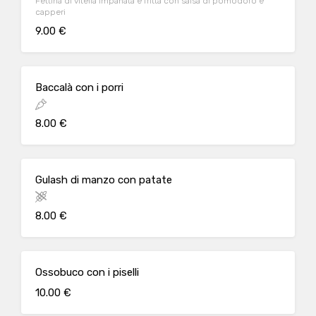
Fettina di vitella impanata e fritta con salsa di pomodoro e
capperi
9.00 €
Baccalà con i porri
8.00 €
Gulash di manzo con patate
8.00 €
Ossobuco con i piselli
10.00 €