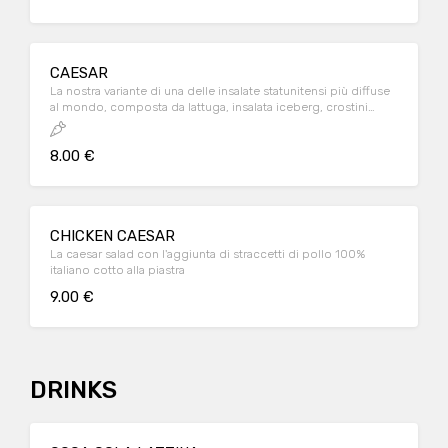
CAESAR
La nostra variante di una delle insalate statunitensi più diffuse
al mondo, composta da lattuga, insalata iceberg, crostini
croccanti, scaglie di parmigiano e pomodorini freschi
8.00 €
CHICKEN CAESAR
La caesar salad con l'aggiunta di straccetti di pollo 100%
italiano cotto alla piastra
9.00 €
DRINKS