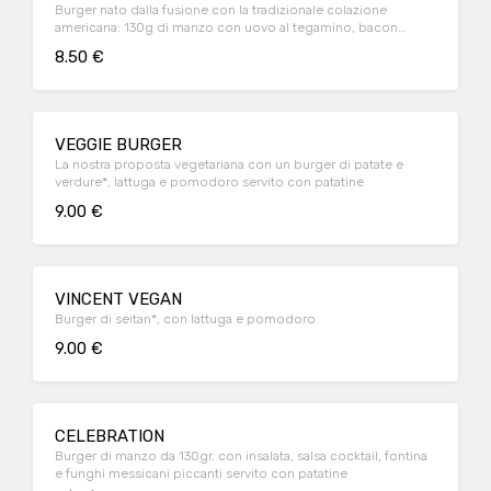
Burger nato dalla fusione con la tradizionale colazione
americana: 130g di manzo con uovo al tegamino, bacon
croccante e pepe nero servito con patatine
8.50 €
VEGGIE BURGER
La nostra proposta vegetariana con un burger di patate e
verdure*, lattuga e pomodoro servito con patatine
9.00 €
VINCENT VEGAN
Burger di seitan*, con lattuga e pomodoro
9.00 €
CELEBRATION
Burger di manzo da 130gr. con insalata, salsa cocktail, fontina
e funghi messicani piccanti servito con patatine