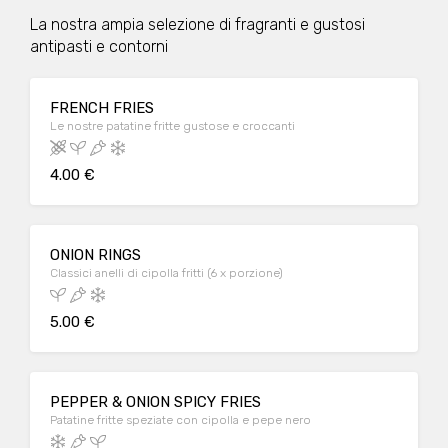
La nostra ampia selezione di fragranti e gustosi
antipasti e contorni
FRENCH FRIES
Le nostre patatine fritte gustose e croccanti
4.00 €
ONION RINGS
Classici anelli di cipolla fritti (6 x porzione)
5.00 €
PEPPER & ONION SPICY FRIES
Patatine fritte speziate con cipolla e pepe nero