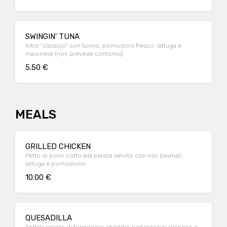
SWINGIN' TUNA
Altro "classico" con tonno, pomodoro fresco, lattuga e
maionese (non prevede contorno)
5.50 €
MEALS
GRILLED CHICKEN
Petto di pollo cotto alla piastra servito con riso basmati,
lattuga e pomodorini
10.00 €
QUESADILLA