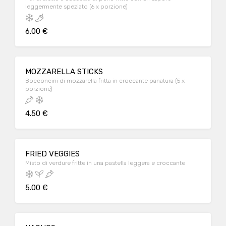
leggermente speziato (6 x porzione)
6.00 €
MOZZARELLA STICKS
Bocconcini di mozzarella fritta in croccante panatura (5 x
porzione)
4.50 €
FRIED VEGGIES
Misto di verdure fritte in una pastella leggera e croccante
5.00 €