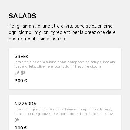
SALADS
Per gli amanti di uno stile di vita sano selezioniamo
ogni giorno i migliori ingredienti per la creazione delle
nostre freschissime insalate.
GREEK
Insalata tipica della cucina greca composta da lattuga, insalata
iceberg, feta, olive nere, pomodorini freschi e cipolla
9.00 €
NIZZARDA
Insalata originaria del sud della Francia composta da lattuga,
insalata iceberg, olive nere, pomodorini freschi, tonno e uova
sode
9.00 €