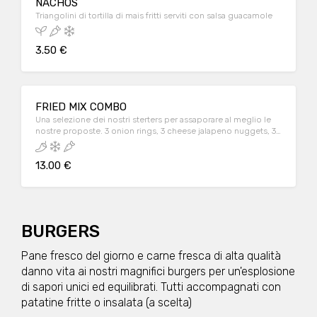
NACHOS
Triangolini di tortilla di mais fritti serviti con salsa guacamole
3.50 €
FRIED MIX COMBO
Una selezione dei nostri sterters per assaporare al meglio le
nostre proposte. 3 onion rings, 3 cheese jalapeno nuggets, 3
mozzarella sticks, pepper & onion, fried veggies.
13.00 €
BURGERS
Pane fresco del giorno e carne fresca di alta qualità
danno vita ai nostri magnifici burgers per un'esplosione
di sapori unici ed equilibrati. Tutti accompagnati con
patatine fritte o insalata (a scelta)