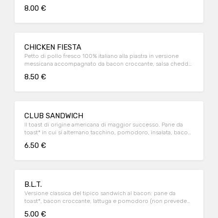
8.00 €
CHICKEN FIESTA
Petto di pollo fresco 100% italiano alla piastra in versione
messicana accompagnato da bacon croccante, salsa cheddar
e guacamole servito con patatine
8.50 €
CLUB SANDWICH
Il toast di origine americana di maggior successo. Pane da
toast* in cui si alternano tacchino, pomodoro, insalata, bacon
croccante e maionese (non prevede contorno)
6.50 €
B.L.T.
Versione classica del tipico sandwich al bacon: pane da
toast*, bacon croccante, lattuga e pomodoro (non prevede
contorno)
5.00 €