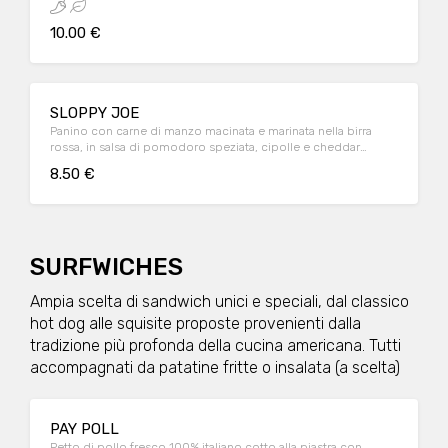
10.00 €
SLOPPY JOE
Panino con carne di manzo macinata e marinata nella birra
rossa, in salsa di pomodoro speziata, cipolle e cheddar
servito con patatine
8.50 €
SURFWICHES
Ampia scelta di sandwich unici e speciali, dal classico
hot dog alle squisite proposte provenienti dalla
tradizione più profonda della cucina americana. Tutti
accompagnati da patatine fritte o insalata (a scelta)
PAY POLL
Petto di pollo fresco 100% italiano cotto alla piastra con