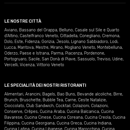
LE NOSTRE CITTÀ
Aviano
,
Bassano del Grappa
,
Belluno
,
Casale sul Sile e Quarto
d'Altino
,
Castelfranco Veneto
,
Cittadella
,
Conegliano
,
Cremona
,
Dolo
,
Este
,
Fidenza
,
Gorizia
,
Jesolo
,
Lignano Sabbiadoro
,
Lodi
,
Lucca
,
Mantova
,
Mestre
,
Mirano
,
Mogliano Veneto
,
Montebelluna
,
Oderzo
,
Paese e Istrana
,
Parma
,
Piacenza
,
Pordenone
,
Portogruaro
,
Sacile
,
San Donà di Piave
,
Sassuolo
,
Treviso
,
Udine
,
Vercelli
,
Vicenza
,
Vittorio Veneto
LE SPECIALITÀ DEI NOSTRI RISTORANTI
Alimentari
,
Arancini
,
Bagels
,
Bao Buns
,
Bevande alcoliche
,
Birre
,
Brunch
,
Bruschette
,
Bubble Tea
,
Carne
,
Ceste Natalizie
,
Cioccolato
,
Club Sandwich
,
Cocktail
,
Colazioni
,
Colazioni
,
Conserve
,
Crêpes
,
Cucina Araba
,
Cucina Balcanica
,
Cucina
Bavarese
,
Cucina Cinese
,
Cucina Coreana
,
Cucina Creola
,
Cucina
Filippina
,
Cucina Georgiana
,
Cucina Greca
,
Cucina Indiana
,
Cucina Latina
,
Cucina Libanese
,
Cucina Marocchina
,
Cucina