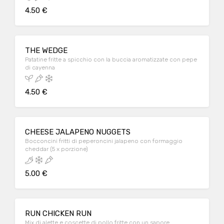
4.50 €
THE WEDGE
Patatine fritte a spicchio con la buccia aromatizzate con pepe
di cayenna
4.50 €
CHEESE JALAPENO NUGGETS
Bocconcini fritti di peperoncini jalapeno con formaggio
cheddar (5 x porzione)
5.00 €
RUN CHICKEN RUN
Mix di alette e coscette di pollo fritte con un sapore