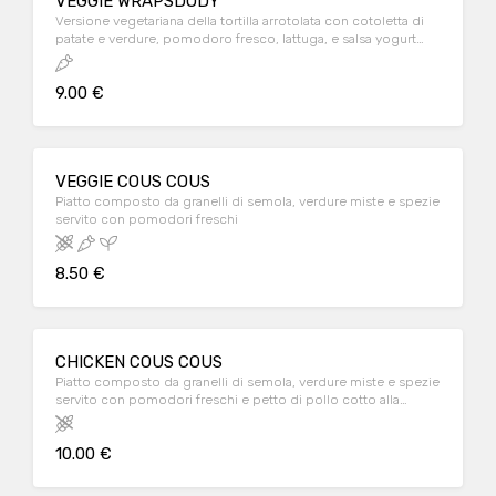
VEGGIE WRAPSDODY
Versione vegetariana della tortilla arrotolata con cotoletta di
patate e verdure, pomodoro fresco, lattuga, e salsa yogurt
servito con patatine
9.00 €
VEGGIE COUS COUS
Piatto composto da granelli di semola, verdure miste e spezie
servito con pomodori freschi
8.50 €
CHICKEN COUS COUS
Piatto composto da granelli di semola, verdure miste e spezie
servito con pomodori freschi e petto di pollo cotto alla
piastra
10.00 €