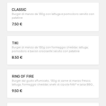
CLASSIC
Burger di manzo da 130g con lattuga e pomodoro servito con
patatine
7.50 €
TIKI
Burger di manzo da 130g con formaggio cheddar, lattuga,
pomodoro e bacon croccante servito con patatine
8.50 €
RING OF FIRE
Burger dal gusto affumicato, 130g di carne di manzo fresco,
lattuga, formaggio cheddar, anelli di cipolla fritti* e salsa BBQ
servito con patatine
9.50 €