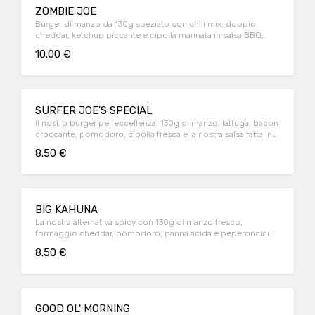
ZOMBIE JOE
Burger di manzo da 130g speziato con chili mix, doppio
cheddar, ketchup piccante e cipolla marinata in salsa BBQ
servito con patatine
10.00 €
SURFER JOE'S SPECIAL
Il nostro burger per eccellenza: 130g di manzo, lattuga, bacon
croccante, pomodoro, cipolla fresca e la nostra salsa fatta in
casa. Servito con patatine.
8.50 €
BIG KAHUNA
La nostra alternativa spicy con 130g di manzo fresco,
formaggio cheddar, pomodoro, panna acida e peperoncini
jalapeno servito con patatine
8.50 €
GOOD OL' MORNING