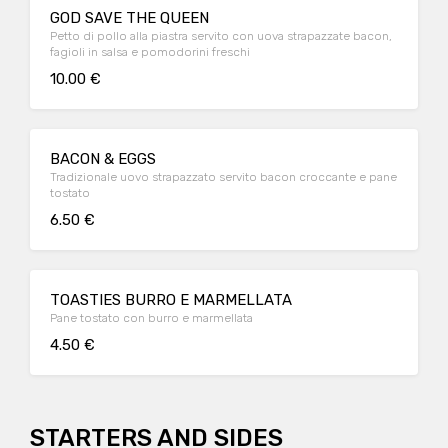
GOD SAVE THE QUEEN
Petto di pollo alla piastra servito con uova strapazzate bacon,
fagioli in salsa e pomodorini freschi
10.00 €
BACON & EGGS
Tradizionale uovo strapazzato servito bacon croccante e pane
tostato
6.50 €
TOASTIES BURRO E MARMELLATA
Pane tostato con burro e marmellata
4.50 €
STARTERS AND SIDES