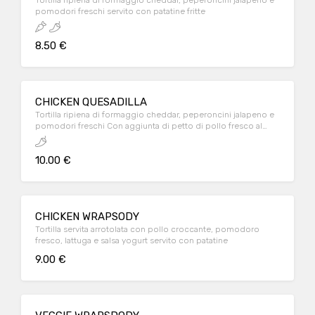
Tortilla ripiena di formaggio cheddar, peperoncini jalapeno e
pomodori freschi servito con patatine fritte
8.50 €
CHICKEN QUESADILLA
Tortilla ripiena di formaggio cheddar, peperoncini jalapeno e
pomodori freschi Con aggiunta di petto di pollo fresco al
100% italiano cotto alla piastra servito con patate fritte
10.00 €
CHICKEN WRAPSODY
Tortilla servita arrotolata con pollo croccante, pomodoro
fresco, lattuga e salsa yogurt servito con patatine
9.00 €