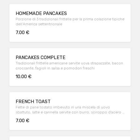
HOMEMADE PANCAKES
Porzione di 3 tradizionali frittelle per la prima colazione tipiche
dell’America settentrionale
7.00 €
PANCAKES COMPLETE
Tradizionali frittelle americane servite uova strapazzate, bacon
croccante, fagioli in salsa e pomodori freschi
10.00 €
FRENCH TOAST
Fette di pane tostato imbevuto in una miscela di uovo
sbattuto, latte e cannella servite con burro, sciroppo d’acero e
frutta
7.00 €