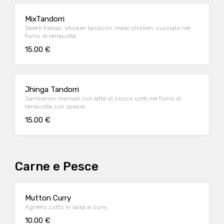
MixTandorri
Seekh Kebab, chicken tandoori, malai chicken, cucinato nel
forno di terracotta
15.00 €
Jhinga Tandorri
Gamberoni marinati con latte di cocco cotti nel forno di
terracotta con spezie
15.00 €
Carne e Pesce
Mutton Curry
Agnello cotto in salsa al curry
10.00 €