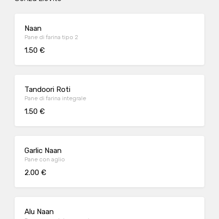
Naan
Pane di farina tipo 2
1.50 €
Tandoori Roti
Pane di farina integrale
1.50 €
Garlic Naan
Pane con aglio
2.00 €
Alu Naan