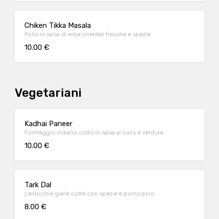
Chiken Tikka Masala
Pollo in salsa di erbe orientali fresche e spezie
10.00 €
Vegetariani
Kadhai Paneer
Formaggio indiano cotto in salsa al curry e verdure
10.00 €
Tark Dal
Lenticchie gialle cotte con spezie e pomodoro
8.00 €