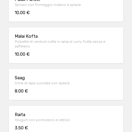
Spinaci con formaggio indiano e spezie
10.00 €
Malai Kofta
Polpette di verdure cotte in salsa al curry, frutta secca e
zafferano
10.00 €
Saag
Cime di rapa cucinate con spezie
8.00 €
Raita
Yougurt con pomodoro e cetrioli
3.50 €