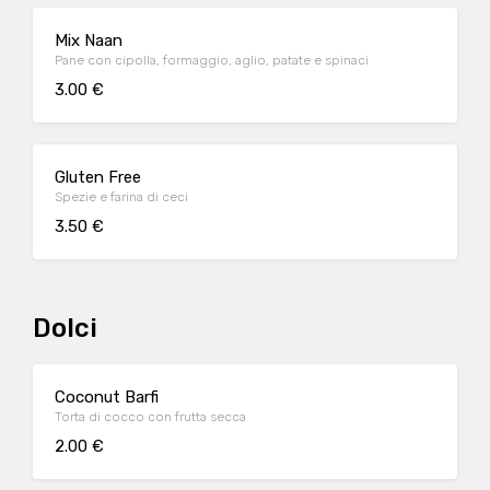
Mix Naan
Pane con cipolla, formaggio, aglio, patate e spinaci
3.00 €
Gluten Free
Spezie e farina di ceci
3.50 €
Dolci
Coconut Barfi
Torta di cocco con frutta secca
2.00 €