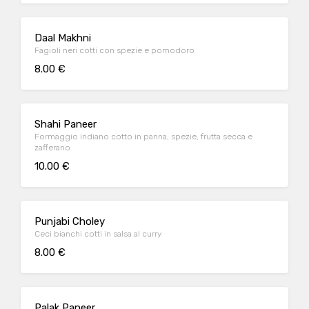
Daal Makhni
Fagioli neri cotti con spezie e pomodoro
8.00 €
Shahi Paneer
Formaggio indiano cotto in panna, spezie, frutta secca e
zafferano
10.00 €
Punjabi Choley
Ceci bianchi cotti in salsa al curry
8.00 €
Palak Paneer