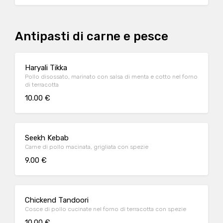
Antipasti di carne e pesce
Haryali Tikka
Pollo disossato, marinato con salsa di menta e cotto nel forno
di terracotta
10.00 €
Seekh Kebab
Carne di pollo macinata, grigliata con spezie
9.00 €
Chickend Tandoori
Cosce di pollo cucinate nel forno di terracotta con spezie
10.00 €