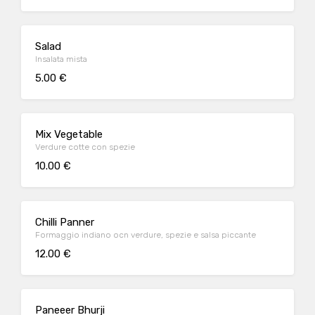
Salad
Insalata mista
5.00 €
Mix Vegetable
Verdure cotte con spezie
10.00 €
Chilli Panner
Formaggio indiano ocn verdure, spezie e salsa piccante
12.00 €
Paneeer Bhurji