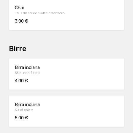
Chai
Tè indiano con latte e zenzero
3.00 €
Birre
Birra indiana
33 cl non filtrata
4.00 €
Birra indiana
50 cl chiara
5.00 €