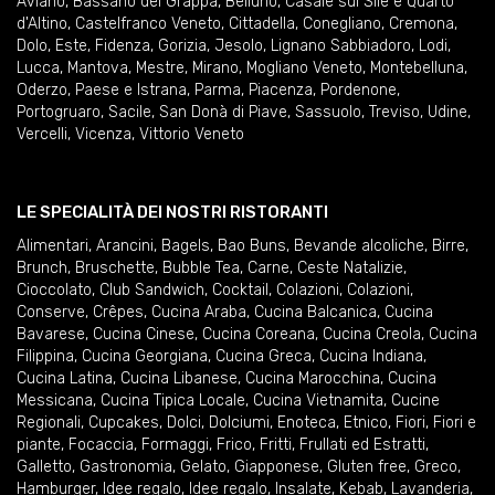
Aviano
,
Bassano del Grappa
,
Belluno
,
Casale sul Sile e Quarto
d'Altino
,
Castelfranco Veneto
,
Cittadella
,
Conegliano
,
Cremona
,
Dolo
,
Este
,
Fidenza
,
Gorizia
,
Jesolo
,
Lignano Sabbiadoro
,
Lodi
,
Lucca
,
Mantova
,
Mestre
,
Mirano
,
Mogliano Veneto
,
Montebelluna
,
Oderzo
,
Paese e Istrana
,
Parma
,
Piacenza
,
Pordenone
,
Portogruaro
,
Sacile
,
San Donà di Piave
,
Sassuolo
,
Treviso
,
Udine
,
Vercelli
,
Vicenza
,
Vittorio Veneto
LE SPECIALITÀ DEI NOSTRI RISTORANTI
Alimentari
,
Arancini
,
Bagels
,
Bao Buns
,
Bevande alcoliche
,
Birre
,
Brunch
,
Bruschette
,
Bubble Tea
,
Carne
,
Ceste Natalizie
,
Cioccolato
,
Club Sandwich
,
Cocktail
,
Colazioni
,
Colazioni
,
Conserve
,
Crêpes
,
Cucina Araba
,
Cucina Balcanica
,
Cucina
Bavarese
,
Cucina Cinese
,
Cucina Coreana
,
Cucina Creola
,
Cucina
Filippina
,
Cucina Georgiana
,
Cucina Greca
,
Cucina Indiana
,
Cucina Latina
,
Cucina Libanese
,
Cucina Marocchina
,
Cucina
Messicana
,
Cucina Tipica Locale
,
Cucina Vietnamita
,
Cucine
Regionali
,
Cupcakes
,
Dolci
,
Dolciumi
,
Enoteca
,
Etnico
,
Fiori
,
Fiori e
piante
,
Focaccia
,
Formaggi
,
Frico
,
Fritti
,
Frullati ed Estratti
,
Galletto
,
Gastronomia
,
Gelato
,
Giapponese
,
Gluten free
,
Greco
,
Hamburger
,
Idee regalo
,
Idee regalo
,
Insalate
,
Kebab
,
Lavanderia
,