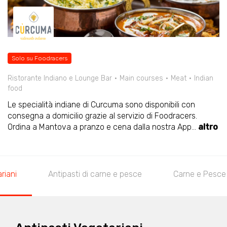
Solo su Foodracers
Ristorante Indiano e Lounge Bar
Main courses
Meat
Indian
food
Le specialità indiane di Curcuma sono disponibili con
consegna a domicilio grazie al servizio di Foodracers.
Ordina a Mantova a pranzo e cena dalla nostra App
...
altro
riani
Antipasti di carne e pesce
Carne e Pesce