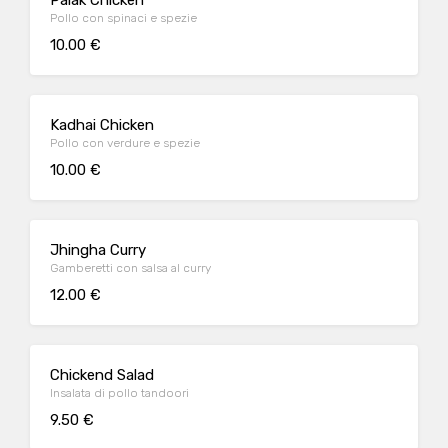
Palak Chicken
Pollo con spinaci e spezie
10.00 €
Kadhai Chicken
Pollo con verdure e spezie
10.00 €
Jhingha Curry
Gamberetti con salsa al curry
12.00 €
Chickend Salad
Insalata di pollo tandoori
9.50 €