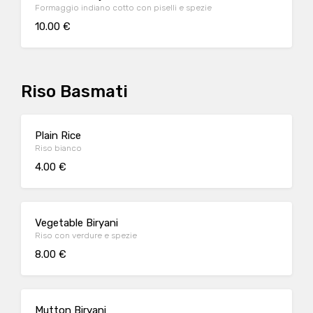
Formaggio indiano cotto con piselli e spezie
10.00 €
Riso Basmati
Plain Rice
Riso bianco
4.00 €
Vegetable Biryani
Riso con verdure e spezie
8.00 €
Mutton Biryani