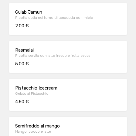
Gulab Jamun
Ricotta cotta nel forno di terracotta con miele
2.00 €
Rasmalai
Ricotta servita con latte fresco e frutta secca
5.00 €
Pistacchio Icecream
Gelato al Pistacchio
4.50 €
Semifreddo al mango
Mango, cocco e latte