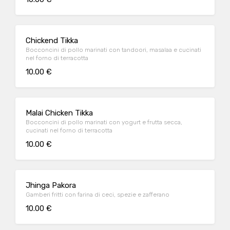
Chickend Tikka
Bocconcini di pollo marinati con tandoori, masalaa e cucinati
nel forno di terracotta
10.00 €
Malai Chicken Tikka
Bocconcini di pollo marinati con yogurt e frutta secca,
cucinati nel forno di terracotta
10.00 €
Jhinga Pakora
Gamberi fritti con farina di ceci, spezie e zafferano
10.00 €