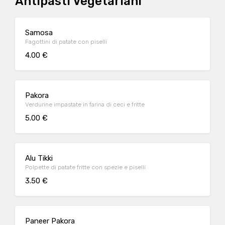
Antipasti Vegetariani
Samosa
Fagottini di patate con piselli
4.00 €
Pakora
Verdurine impastate in farina di ceci e fritte
5.00 €
Alu Tikki
Polpette di patate fritte con spezie e piselli
3.50 €
Paneer Pakora