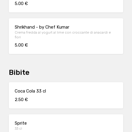
5.00 €
Shrikhand - by Chef Kumar
Crema fredda al yogurt al lime con croccante di anacardi e
fiori
5.00 €
Bibite
Coca Cola 33 cl
2.50 €
Sprite
33 cl