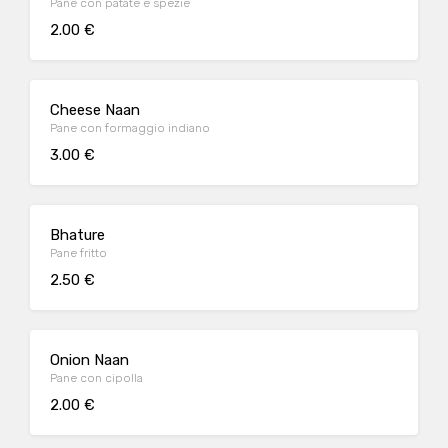
Pane con patate e spezie
2.00 €
Cheese Naan
Pane con formaggio indiano
3.00 €
Bhature
Pane fritto
2.50 €
Onion Naan
Pane con cipolla
2.00 €