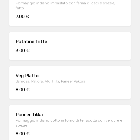
Formaggio indiano impastato con farina di ceci e spezie,
fritto
7.00 €
Patatine fritte
3.00 €
Veg Platter
Samosa, Pakora, Alu Tikki, Paneer Pakora
8.00 €
Paneer Tikka
Formaggio indiano cotto in forno di terracotta con verdure e
spezie
8.00 €