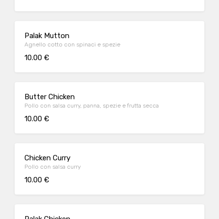
Palak Mutton
Agnello cotto con spinaci e spezie
10.00 €
Butter Chicken
Pollo con salsa curry, panna, spezie e frutta secca
10.00 €
Chicken Curry
Pollo con salsa curry
10.00 €