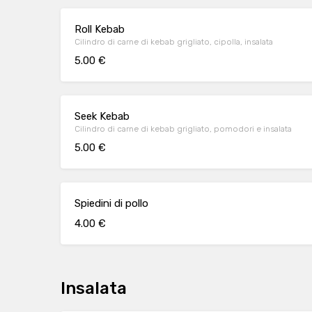
Roll Kebab
Cilindro di carne di kebab grigliato, cipolla, insalata
5.00 €
Seek Kebab
Cilindro di carne di kebab grigliato, pomodori e insalata
5.00 €
Spiedini di pollo
4.00 €
Insalata