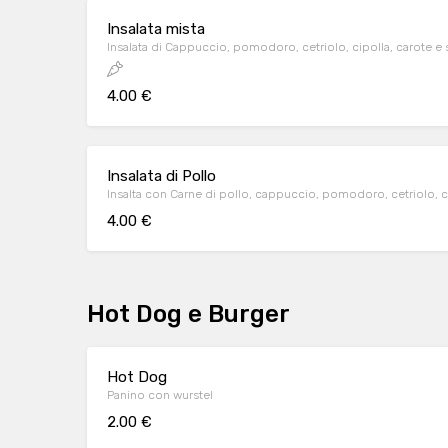
Insalata mista
Insalata di Cappuccio, pomodoro, cetriolo, cipolla, carote e s
4.00 €
Insalata di Pollo
Insalta con Carne di pollo, cappuccio, pomodoro, cetr
4.00 €
Hot Dog e Burger
Hot Dog
Panino con wurstel
2.00 €