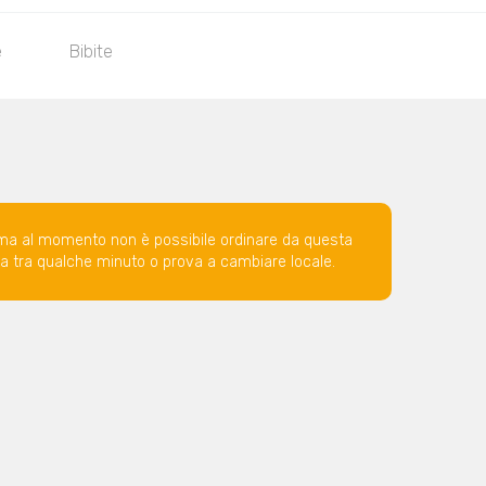
e
Bibite
ma al momento non è possibile ordinare da questa
ova tra qualche minuto o prova a cambiare locale.