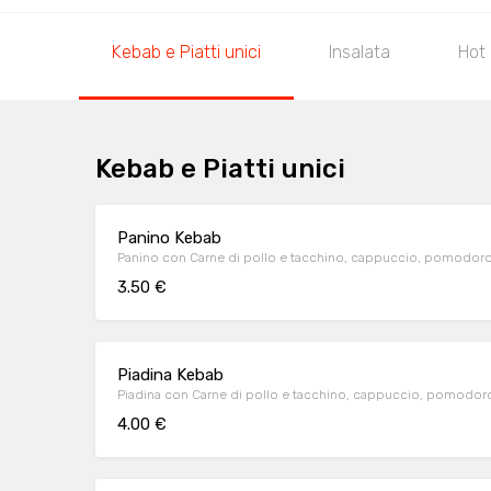
Kebab e Piatti unici
Insalata
Hot
Kebab e Piatti unici
Panino Kebab
Panino con Carne di pollo e tacchino, cappuccio, pomodoro, ce
3.50 €
Piadina Kebab
Piadina con Carne di pollo e tacchino, cappuccio, pomodoro, c
4.00 €