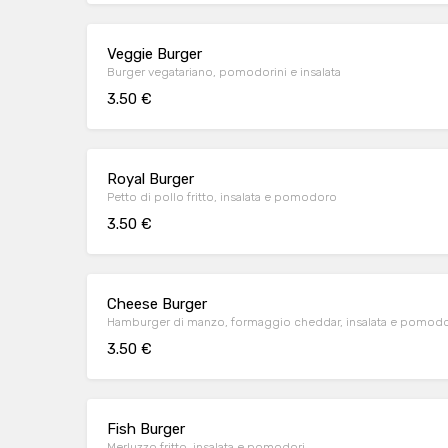
Veggie Burger
Burger vegatariano, pomodorini e insalata
3.50 €
Royal Burger
Petto di pollo fritto, insalata e pomodoro
3.50 €
Cheese Burger
Hamburger di manzo, formaggio cheddar, insalata e pomodo
3.50 €
Fish Burger
Merluzzo fritto, insalata e pomodori