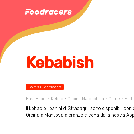
Kebabish
Solo su Foodracers
Fast Food
Kebab
Cucina Marocchina
Carne
Fritti
Il kebab e i panini di Stradagrill sono disponibili co
Ordina a Mantova a pranzo e cena dalla nostra Ap