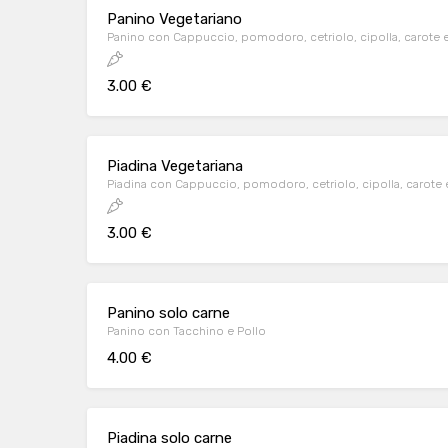
Panino Vegetariano
Panino con Cappuccio, pomodoro, cetriolo, cipolla, carote e 
3.00 €
Piadina Vegetariana
Piadina con Cappuccio, pomodoro, cetriolo, cipolla, carote e 
3.00 €
Panino solo carne
Panino con Tacchino e Pollo
4.00 €
Piadina solo carne