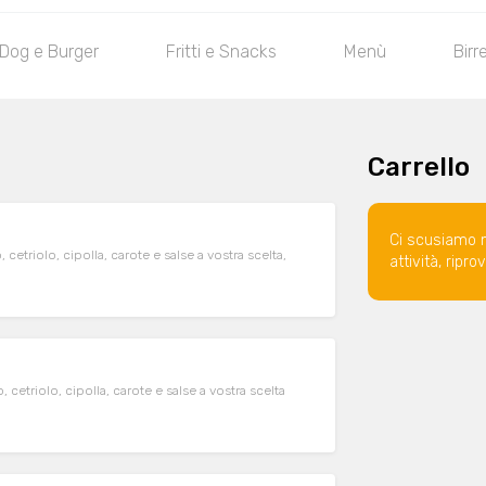
 Dog e Burger
Fritti e Snacks
Menù
Birr
Carrello
Ci scusiamo 
triolo, cipolla, carote e salse a vostra scelta,
attività, ripr
etriolo, cipolla, carote e salse a vostra scelta