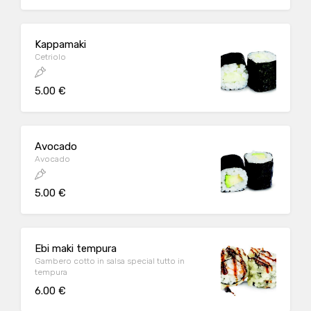
Kappamaki
Cetriolo
5.00 €
Avocado
Avocado
5.00 €
Ebi maki tempura
Gambero cotto in salsa special tutto in
tempura
6.00 €