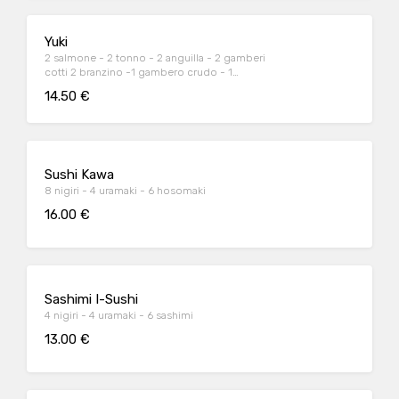
Yuki
2 salmone - 2 tonno - 2 anguilla - 2 gamberi
cotti 2 branzino -1 gambero crudo - 1
capasanta
14.50 €
Sushi Kawa
8 nigiri - 4 uramaki - 6 hosomaki
16.00 €
Sashimi I-Sushi
4 nigiri - 4 uramaki - 6 sashimi
13.00 €