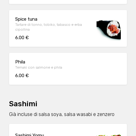
Spice tuna
Tartare di tonno, tobiko, tabasco e erba
cipollina
6.00 €
Phila
Temaki con salmone e phila
6.00 €
Sashimi
Già incluse di salsa soya, salsa wasabi e zenzero
Sashimi Yomu