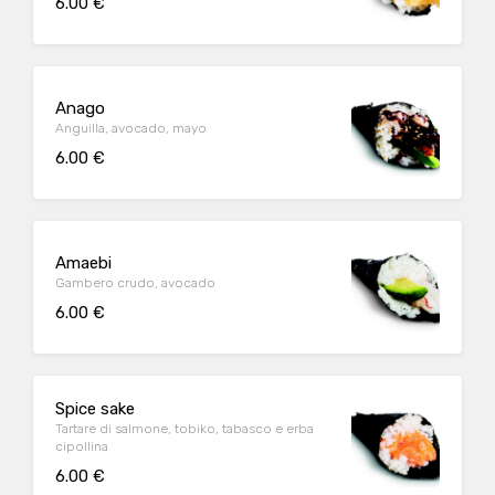
6.00 €
Anago
Anguilla, avocado, mayo
6.00 €
Amaebi
Gambero crudo, avocado
6.00 €
Spice sake
Tartare di salmone, tobiko, tabasco e erba
cipollina
6.00 €