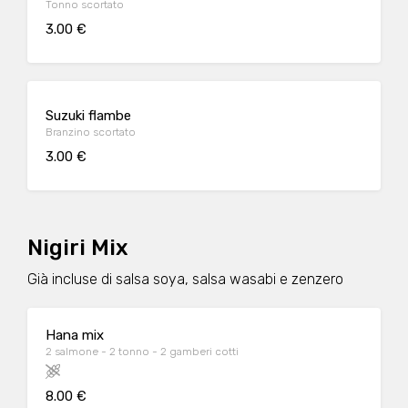
Tonno scortato
3.00 €
Suzuki flambe
Branzino scortato
3.00 €
Nigiri Mix
Già incluse di salsa soya, salsa wasabi e zenzero
Hana mix
2 salmone - 2 tonno - 2 gamberi cotti
8.00 €