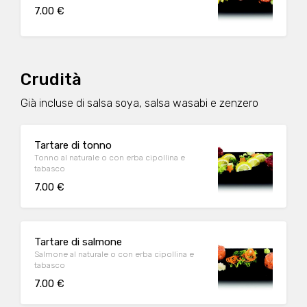
7.00 €
Crudità
Già incluse di salsa soya, salsa wasabi e zenzero
Tartare di tonno
Tonno al naturale o con erba cipollina e
tabasco
7.00 €
Tartare di salmone
Salmone al naturale o con erba cipollina e
tabasco
7.00 €