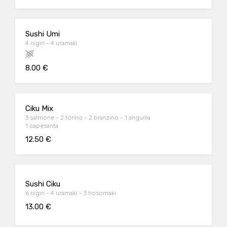
Sushi Umi
4 nigiri - 4 uramaki
8.00 €
Ciku Mix
3 salmone - 2 tonno - 2 branzino - 1 anguilla
1 capesanta
12.50 €
Sushi Ciku
6 nigiri - 4 uramaki - 3 hosomaki
13.00 €