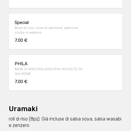
Special
Base di riso, uova di salmone, salmone
crudo in esterno
7.00 €
PHILA
BASE DI RISO,PHILADELPHIA AVVOLTO SA
SALMONE
7.00 €
Uramaki
roll di riso (8pz). Già incluse di salsa soya, salsa wasabi
e zenzero