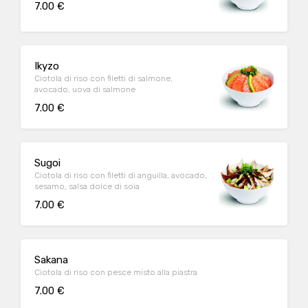
7.00 €
Ikyzo
Ciotola di riso con filetti di salmone,
avocado, uova di salmone
7.00 €
Sugoi
Ciotola di riso con filetti di anguilla, avocado,
sesamo, salsa dolce di soia
7.00 €
Sakana
Ciotola di riso con pesce misto alla piastra
7.00 €