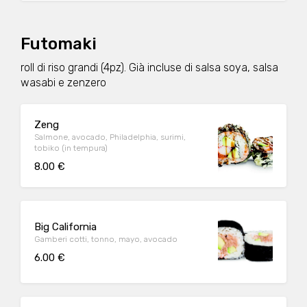
Futomaki
roll di riso grandi (4pz). Già incluse di salsa soya, salsa
wasabi e zenzero
Zeng
Salmone, avocado, Philadelphia, surimi,
tobiko (in tempura)
8.00 €
Big California
Gamberi cotti, tonno, mayo, avocado
6.00 €