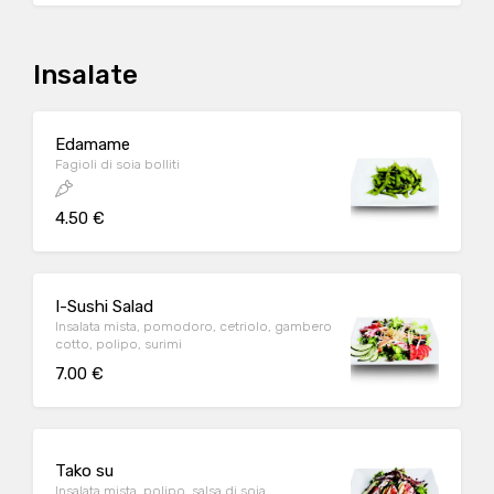
Insalate
Edamame
Fagioli di soia bolliti
4.50 €
I-Sushi Salad
Insalata mista, pomodoro, cetriolo, gambero
cotto, polipo, surimi
7.00 €
Tako su
Insalata mista, polipo, salsa di soia