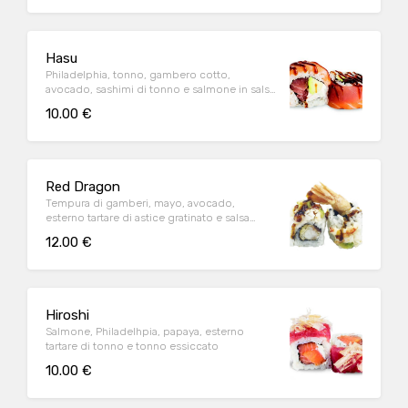
Hasu
Philadelphia, tonno, gambero cotto,
avocado, sashimi di tonno e salmone in salsa
teriyaki
10.00 €
Red Dragon
Tempura di gamberi, mayo, avocado,
esterno tartare di astice gratinato e salsa
kabayaki
12.00 €
Hiroshi
Salmone, Philadelhpia, papaya, esterno
tartare di tonno e tonno essiccato
10.00 €