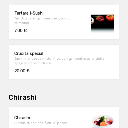
Tartare I-Sushi
Tris di tartare (gamberi crudi, tonno,
salmone)
7.00 €
Crudità special
Sashimi di pesce misto 14 pz con gamberi rossi di sicilia
2pz,e scampi crudi 2pz
20.00 €
Chirashi
Chirashi
Ciotola di riso con filetti di pesce