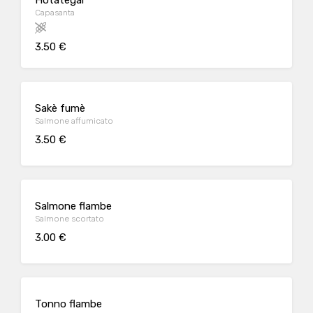
Hotategai
Capasanta
3.50 €
Sakè fumè
Salmone affumicato
3.50 €
Salmone flambe
Salmone scortato
3.00 €
Tonno flambe