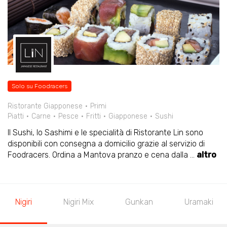
Solo su Foodracers
Ristorante Giapponese
Primi
Piatti
Carne
Pesce
Fritti
Giapponese
Sushi
Il Sushi, lo Sashimi e le specialità di Ristorante Lin sono
disponibili con consegna a domicilio grazie al servizio di
Foodracers. Ordina a Mantova pranzo e cena dalla
...
altro
Nigiri Mix
Gunkan
Uramaki
Maki