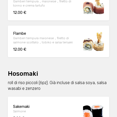
Gamberi tempura，maionese，filetto di
tonno e crema tartufo
12.00 €
Flambe
Gamberi tempura maionese，filetto di
salmone scottato，tobiko e salsa teriyaki
12.00 €
Hosomaki
roll di riso piccoli (6pz). Già incluse di salsa soya, salsa
wasabi e zenzero
Sakemaki
Salmone