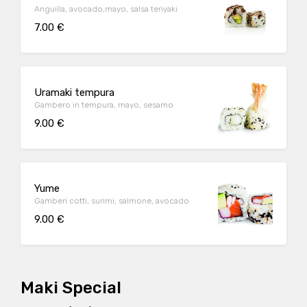
Anguilla, avocado,mayo, salsa teriyaki
7.00 €
Uramaki tempura
Gambero in tempura, mayo, sesamo
9.00 €
Yume
Gamberi cotti, surimi, salmone, avocado
9.00 €
Maki Special