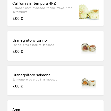
California in tempura 4PZ
Gamberi cotti, avocado, tonno, mayo, tutto
in tempura
7.00 €
Uraneghitoro tonno
Tonno, erba cipollina, tabasco
7.00 €
Uraneghitoro salmone
Salmone, erba cipollina, tabasco
7.00 €
Ame