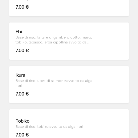
7.00 €
Ebi
Base di riso, tartare di gambero cotto, mayo,
tobiko, tabasco, erba cipollina avvolto da
zucchina
7.00 €
Ikura
Base di riso, uova di salmone avvolto da alga
nori
7.00 €
Tobiko
Base di riso, tobiko avvolto da alga nori
7.00 €