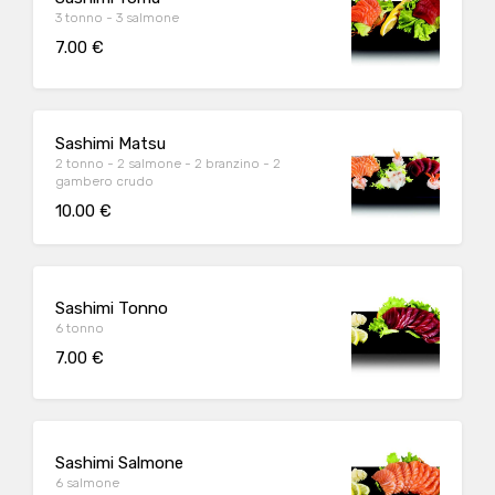
3 tonno - 3 salmone
7.00 €
Sashimi Matsu
2 tonno - 2 salmone - 2 branzino - 2
gambero crudo
10.00 €
Sashimi Tonno
6 tonno
7.00 €
Sashimi Salmone
6 salmone