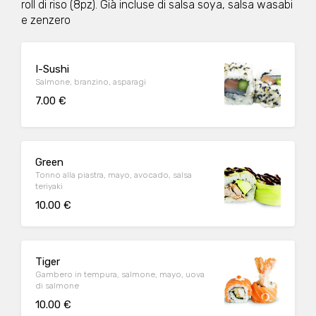
roll di riso (8pz). Già incluse di salsa soya, salsa wasabi
e zenzero
I-Sushi
Salmone, branzino, asparagi
7.00 €
Green
Tonno alla piastra, mayo, avocado, salsa
teriyaki
10.00 €
Tiger
Gambero in tempura, salmone, mayo, uova
di salmone
10.00 €