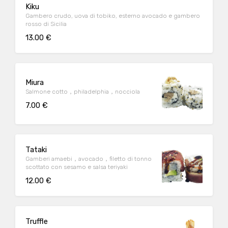
Kiku
Gambero crudo, uova di tobiko, esterno avocado e gambero
rosso di Sicilia
13.00 €
Miura
Salmone cotto，philadelphia，nocciola
7.00 €
Tataki
Gamberi amaebi，avocado，filetto di tonno
scottato con sesamo e salsa teriyaki
12.00 €
Truffle