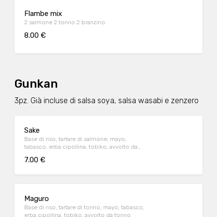
Flambe mix
2 salmone 2 tonno 2 branzino
8.00 €
Gunkan
3pz. Già incluse di salsa soya, salsa wasabi e zenzero
Sake
Base di riso, tartare di salmone, mayo,
tabasco, erba cipollina, tobiko, avvolto da
salmone
7.00 €
Maguro
Base di riso, tartare di tonno, mayo, tabasco,
erba cipollina, tobiko, avvolto da tonno