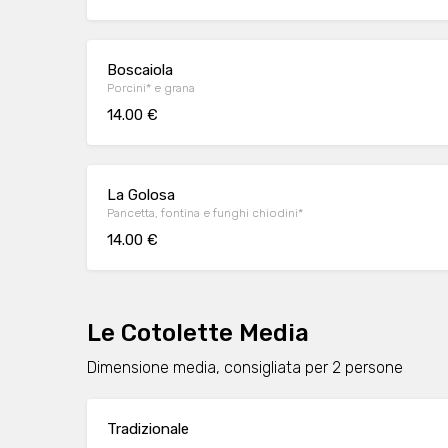
Boscaiola
Porcini* e grana
14.00 €
La Golosa
Pancetta, fontina e funghi chiodini*
14.00 €
Le Cotolette Media
Dimensione media, consigliata per 2 persone
Tradizionale