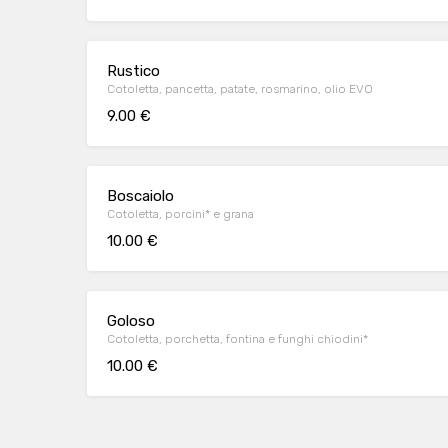
Rustico
Cotoletta, pancetta, patate, rosmarino, olio EVO
9.00 €
Boscaiolo
Cotoletta, porcini* e grana
10.00 €
Goloso
Cotoletta, porchetta, fontina e funghi chiodini*
10.00 €