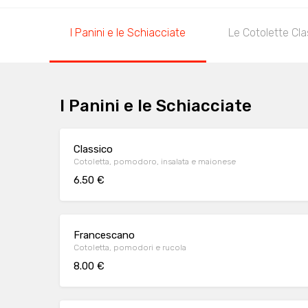
I Panini e le Schiacciate
Le Cotolette Cl
I Panini e le Schiacciate
Classico
Cotoletta, pomodoro, insalata e maionese
6.50 €
Francescano
Cotoletta, pomodori e rucola
8.00 €