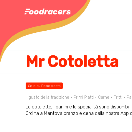
Mr Cotoletta
Solo su Foodracers
Il gusto della tradizione
Primi Piatti
Carne
Fritti
Pa
Le cotolette, i panini e le specialità sono disponibi
Ordina a Mantova pranzo e cena dalla nostra App 