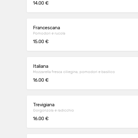
14.00 €
Francescana
Pomodori e rucola
15.00 €
Italiana
Mozzarella fresca ciliegina, pomodori e basilico
16.00 €
Trevigiana
Gorgonzola e radicchio
16.00 €