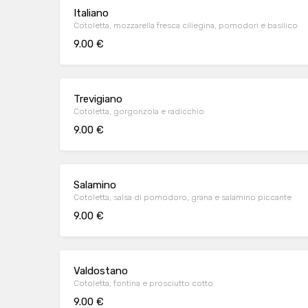
Italiano
Cotoletta, mozzarella fresca ciliegina, pomodori e basilico
9.00 €
Trevigiano
Cotoletta, gorgonzola e radicchio
9.00 €
Salamino
Cotoletta, salsa di pomodoro, grana e salamino piccante
9.00 €
Valdostano
Cotoletta, fontina e prosciutto cotto
9.00 €