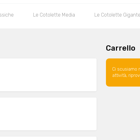
assiche
Le Cotolette Media
Le Cotolette Gigant
Carrello
Ci scusiamo 
attività, ripr