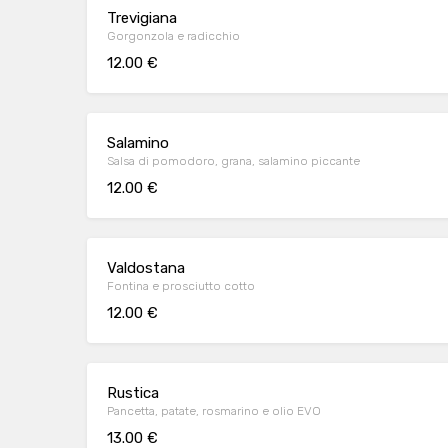
Trevigiana
Gorgonzola e radicchio
12.00 €
Salamino
Salsa di pomodoro, grana, salamino piccante
12.00 €
Valdostana
Fontina e prosciutto cotto
12.00 €
Rustica
Pancetta, patate, rosmarino e olio EVO
13.00 €