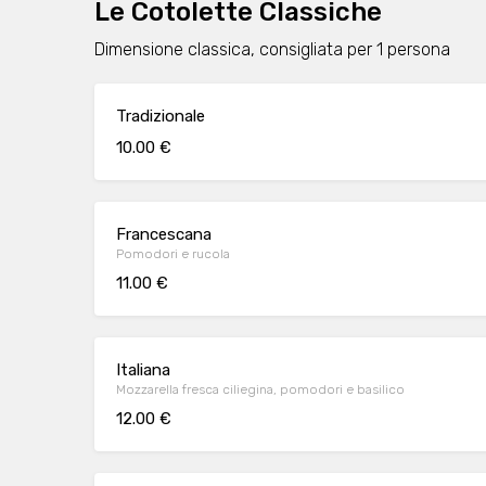
Le Cotolette Classiche
Dimensione classica, consigliata per 1 persona
Tradizionale
10.00 €
Francescana
Pomodori e rucola
11.00 €
Italiana
Mozzarella fresca ciliegina, pomodori e basilico
12.00 €