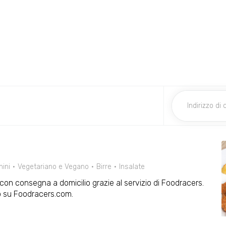
nini
Vegetariano e Vegano
Birre
Insalate
li con consegna a domicilio grazie al servizio di Foodracers.
o su Foodracers.com.