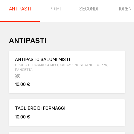
ANTIPASTI
PRIMI
SECONDI
FIORENT
ANTIPASTI
ANTIPASTO SALUMI MISTI
CRUDO DI PARMA 24 MESI, SALAME NOSTRANO, COPPA,
PANCETTA
10.00 €
TAGLIERE DI FORMAGGI
10.00 €