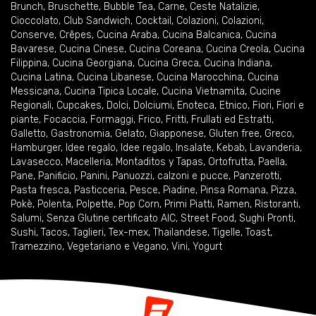
Brunch
,
Bruschette
,
Bubble Tea
,
Carne
,
Ceste Natalizie
,
Cioccolato
,
Club Sandwich
,
Cocktail
,
Colazioni
,
Colazioni
,
Conserve
,
Crêpes
,
Cucina Araba
,
Cucina Balcanica
,
Cucina
Bavarese
,
Cucina Cinese
,
Cucina Coreana
,
Cucina Creola
,
Cucina
Filippina
,
Cucina Georgiana
,
Cucina Greca
,
Cucina Indiana
,
Cucina Latina
,
Cucina Libanese
,
Cucina Marocchina
,
Cucina
Messicana
,
Cucina Tipica Locale
,
Cucina Vietnamita
,
Cucine
Regionali
,
Cupcakes
,
Dolci
,
Dolciumi
,
Enoteca
,
Etnico
,
Fiori
,
Fiori e
piante
,
Focaccia
,
Formaggi
,
Frico
,
Fritti
,
Frullati ed Estratti
,
Galletto
,
Gastronomia
,
Gelato
,
Giapponese
,
Gluten free
,
Greco
,
Hamburger
,
Idee regalo
,
Idee regalo
,
Insalate
,
Kebab
,
Lavanderia
,
Lavasecco
,
Macelleria
,
Montaditos y Tapas
,
Ortofrutta
,
Paella
,
Pane
,
Panificio
,
Panini
,
Panuozzi, calzoni e pucce
,
Panzerotti
,
Pasta fresca
,
Pasticceria
,
Pesce
,
Piadine
,
Pinsa Romana
,
Pizza
,
Pokè
,
Polenta
,
Polpette
,
Pop Corn
,
Primi Piatti
,
Ramen
,
Ristoranti
,
Salumi
,
Senza Glutine certificato AIC
,
Street Food
,
Sughi Pronti
,
Sushi
,
Tacos
,
Taglieri
,
Tex-mex
,
Thailandese
,
Tigelle
,
Toast
,
Tramezzino
,
Vegetariano e Vegano
,
Vini
,
Yogurt