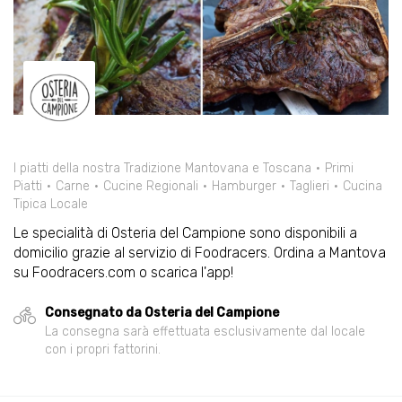
I piatti della nostra Tradizione Mantovana e Toscana
Primi
Piatti
Carne
Cucine Regionali
Hamburger
Taglieri
Cucina
Tipica Locale
Le specialità di Osteria del Campione sono disponibili a
domicilio grazie al servizio di Foodracers. Ordina a Mantova
su Foodracers.com o scarica l'app!
Consegnato da Osteria del Campione
La consegna sarà effettuata esclusivamente dal locale
con i propri fattorini.