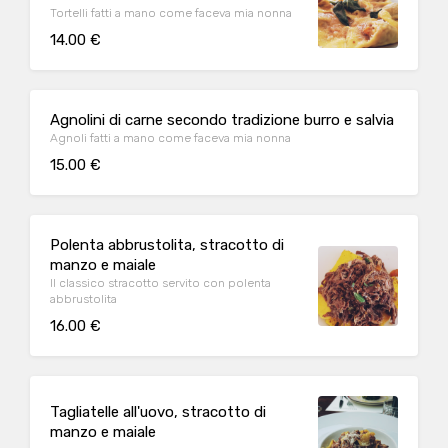
Tortelli fatti a mano come faceva mia nonna
14.00 €
Agnolini di carne secondo tradizione burro e salvia
Agnoli fatti a mano come faceva mia nonna
15.00 €
Polenta abbrustolita, stracotto di
manzo e maiale
Il classico stracotto servito con polenta
abbrustolita
16.00 €
Tagliatelle all'uovo, stracotto di
manzo e maiale