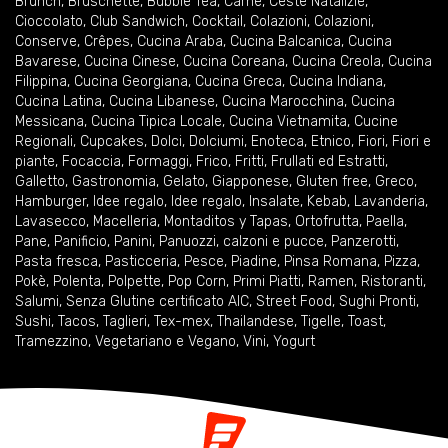
Brunch
,
Bruschette
,
Bubble Tea
,
Carne
,
Ceste Natalizie
,
Cioccolato
,
Club Sandwich
,
Cocktail
,
Colazioni
,
Colazioni
,
Conserve
,
Crêpes
,
Cucina Araba
,
Cucina Balcanica
,
Cucina
Bavarese
,
Cucina Cinese
,
Cucina Coreana
,
Cucina Creola
,
Cucina
Filippina
,
Cucina Georgiana
,
Cucina Greca
,
Cucina Indiana
,
Cucina Latina
,
Cucina Libanese
,
Cucina Marocchina
,
Cucina
Messicana
,
Cucina Tipica Locale
,
Cucina Vietnamita
,
Cucine
Regionali
,
Cupcakes
,
Dolci
,
Dolciumi
,
Enoteca
,
Etnico
,
Fiori
,
Fiori e
piante
,
Focaccia
,
Formaggi
,
Frico
,
Fritti
,
Frullati ed Estratti
,
Galletto
,
Gastronomia
,
Gelato
,
Giapponese
,
Gluten free
,
Greco
,
Hamburger
,
Idee regalo
,
Idee regalo
,
Insalate
,
Kebab
,
Lavanderia
,
Lavasecco
,
Macelleria
,
Montaditos y Tapas
,
Ortofrutta
,
Paella
,
Pane
,
Panificio
,
Panini
,
Panuozzi, calzoni e pucce
,
Panzerotti
,
Pasta fresca
,
Pasticceria
,
Pesce
,
Piadine
,
Pinsa Romana
,
Pizza
,
Pokè
,
Polenta
,
Polpette
,
Pop Corn
,
Primi Piatti
,
Ramen
,
Ristoranti
,
Salumi
,
Senza Glutine certificato AIC
,
Street Food
,
Sughi Pronti
,
Sushi
,
Tacos
,
Taglieri
,
Tex-mex
,
Thailandese
,
Tigelle
,
Toast
,
Tramezzino
,
Vegetariano e Vegano
,
Vini
,
Yogurt