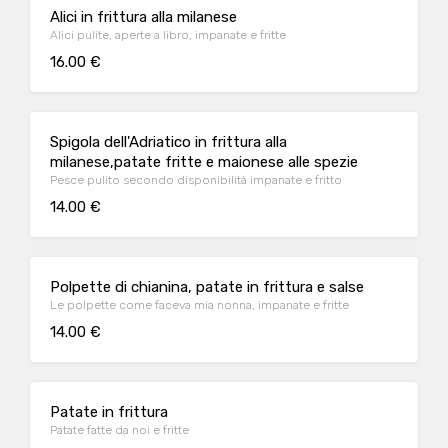
Alici in frittura alla milanese
Alici pulite, aperte a libro, impanate e fritte
16.00 €
Spigola dell'Adriatico in frittura alla
milanese,patate fritte e maionese alle spezie
Pesce pulito secondo disponibilità impanate e fritto
14.00 €
Polpette di chianina, patate in frittura e salse
Le polpette come faceva mia nonna, impanate e fritte
14.00 €
Patate in frittura
Patate fatte da noi e fritte