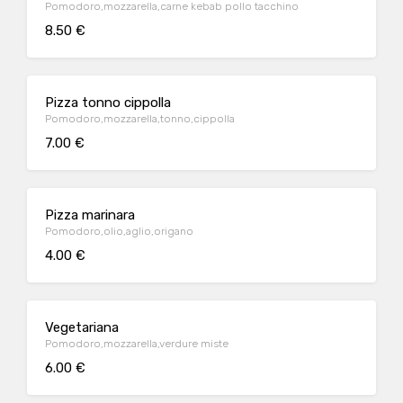
Pomodoro,mozzarella,carne kebab pollo tacchino
8.50 €
Pizza tonno cippolla
Pomodoro,mozzarella,tonno,cippolla
7.00 €
Pizza marinara
Pomodoro,olio,aglio,origano
4.00 €
Vegetariana
Pomodoro,mozzarella,verdure miste
6.00 €