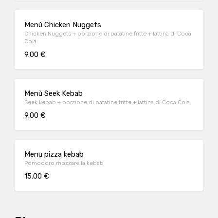
Menù Chicken Nuggets
Chicken Nuggets + porzione di patatine fritte + lattina di Coca
Cola
9.00 €
Menù Seek Kebab
Seek kebab + porzione di patatine fritte + lattina di Coca Cola
9.00 €
Menu pizza kebab
Pomodoro,mozzarella,kebab
15.00 €