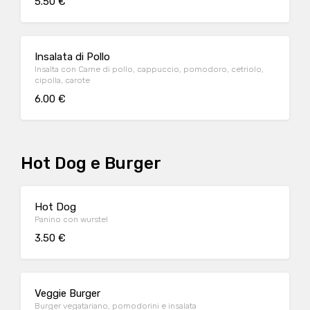
5.50 €
Insalata di Pollo
Insalta con Carne di pollo, cappuccio, pomodoro, cetriolo,
cipolla, carote
6.00 €
Hot Dog e Burger
Hot Dog
Panino con wurstel
3.50 €
Veggie Burger
Burger vegatariano, pomodorini e insalata