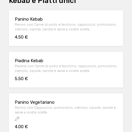
Kebab e Piatti unici
Panino Kebab
Panino con Carne di pollo e tacchino, cappuccio, pomodoro,
cetriolo, cipolla, carote e salse a vostra scelta,
4.50 €
Piadina Kebab
Piadina con Carne di pollo e tacchino, cappuccio, pomodoro,
cetriolo, cipolla, carote e salse a vostra scelta
5.50 €
Panino Vegetariano
Panino con Cappuccio, pomodoro, cetriolo, cipolla, carote e
salse a vostra scelta
4.00 €