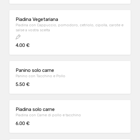
Piadina Vegetariana
Piadina con Cappuccio, pomodoro, cetriolo, cipolla, carote e
salse a vostra scelta
4.00 €
Panino solo carne
Panino con Tacchino e Pollo
5.50 €
Piadina solo carne
Piadina con Carne di pollo e tacchino
6.00 €