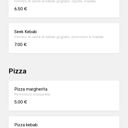
Cilindro di carne di kebab grigliato, cipolla, insalata
6.50 €
Seek Kebab
Cilindro di carne di kebab grigliato, pomodori e insalata
7.00 €
Pizza
Pizza margherita
Pomodoro,mozzarella
5.00 €
Pizza kebab