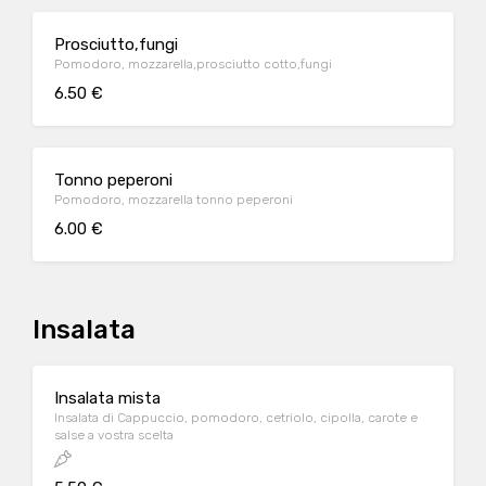
Prosciutto,fungi
Pomodoro, mozzarella,prosciutto cotto,fungi
6.50 €
Tonno peperoni
Pomodoro, mozzarella tonno peperoni
6.00 €
Insalata
Insalata mista
Insalata di Cappuccio, pomodoro, cetriolo, cipolla, carote e
salse a vostra scelta