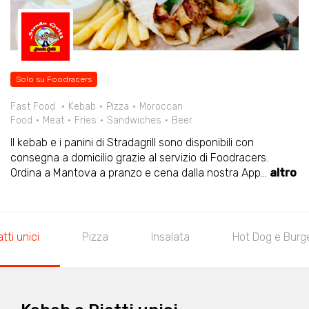
Solo su Foodracers
Fast Food
Kebab
Pizza
Moroccan
Food
Meat
Fries
Sandwiches
Beer
Il kebab e i panini di Stradagrill sono disponibili con
consegna a domicilio grazie al servizio di Foodracers.
Ordina a Mantova a pranzo e cena dalla nostra App
...
altro
tti unici
Pizza
Insalata
Hot Dog e Burg