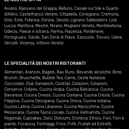
Aviano
,
Bassano del Grappa
,
Belluno
,
Casale sul Sile e Quarto
d'Altino
,
Castelfranco Veneto
,
Cittadella
,
Conegliano
,
Cremona
,
Dolo
,
Este
,
Fidenza
,
Gorizia
,
Jesolo
,
Lignano Sabbiadoro
,
Lodi
,
Lucca
,
Mantova
,
Mestre
,
Mirano
,
Mogliano Veneto
,
Montebelluna
,
Oderzo
,
Paese e Istrana
,
Parma
,
Piacenza
,
Pordenone
,
Portogruaro
,
Sacile
,
San Donà di Piave
,
Sassuolo
,
Treviso
,
Udine
,
Vercelli
,
Vicenza
,
Vittorio Veneto
LE SPECIALITÀ DEI NOSTRI RISTORANTI
Alimentari
,
Arancini
,
Bagels
,
Bao Buns
,
Bevande alcoliche
,
Birre
,
Brunch
,
Bruschette
,
Bubble Tea
,
Carne
,
Ceste Natalizie
,
Cioccolato
,
Club Sandwich
,
Cocktail
,
Colazioni
,
Colazioni
,
Conserve
,
Crêpes
,
Cucina Araba
,
Cucina Balcanica
,
Cucina
Bavarese
,
Cucina Cinese
,
Cucina Coreana
,
Cucina Creola
,
Cucina
Filippina
,
Cucina Georgiana
,
Cucina Greca
,
Cucina Indiana
,
Cucina Latina
,
Cucina Libanese
,
Cucina Marocchina
,
Cucina
Messicana
,
Cucina Tipica Locale
,
Cucina Vietnamita
,
Cucine
Regionali
,
Cupcakes
,
Dolci
,
Dolciumi
,
Enoteca
,
Etnico
,
Fiori
,
Fiori e
piante
,
Focaccia
,
Formaggi
,
Frico
,
Fritti
,
Frullati ed Estratti
,