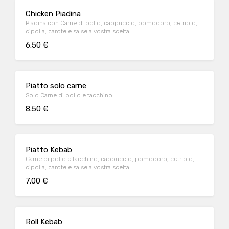
Chicken Piadina
Piadina con Carne di pollo, cappuccio, pomodoro, cetriolo,
cipolla, carote e salse a vostra scelta
6.50 €
Piatto solo carne
Solo Carne di pollo e tacchino
8.50 €
Piatto Kebab
Carne di pollo e tacchino, cappuccio, pomodoro, cetriolo,
cipolla, carote e salse a vostra scelta
7.00 €
Roll Kebab