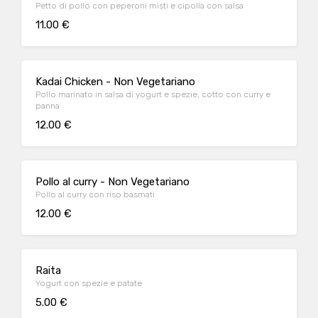
Petto di pollo con peperoni misti e cipolla con salsa
11.00 €
Kadai Chicken - Non Vegetariano
Pollo marinato in salsa di yogurt e spezie, cotto con curry e
panna
12.00 €
Pollo al curry - Non Vegetariano
Pollo al curry con riso basmati
12.00 €
Raita
Yogurt con spezie e patate
5.00 €