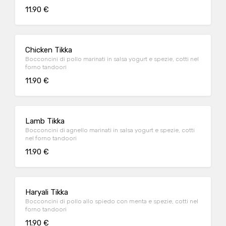
11.90 €
Chicken Tikka
Bocconcini di pollo marinati in salsa yogurt e spezie, cotti nel
forno tandoori
11.90 €
Lamb Tikka
Bocconcini di agnello marinati in salsa yogurt e spezie, cotti
nel forno tandoori
11.90 €
Haryali Tikka
Bocconcini di pollo allo spiedo con menta e spezie, cotti nel
forno tandoori
11.90 €