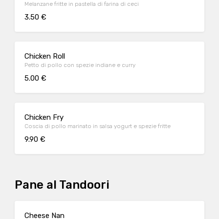
Melanzane fritte in pastella di farina di ceci
3.50 €
Chicken Roll
Petto di pollo con spezie indiane e curry
5.00 €
Chicken Fry
Coscia di pollo marinato in salsa yogurt e spezie fritte
9.90 €
Pane al Tandoori
Cheese Nan