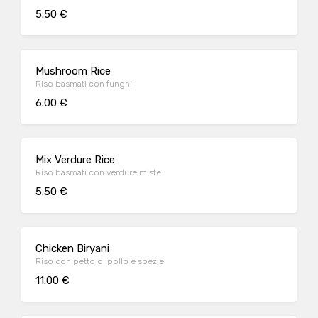
5.50 €
Mushroom Rice
Riso basmati con funghi
6.00 €
Mix Verdure Rice
Riso basmati con verdure miste
5.50 €
Chicken Biryani
Riso con petto di pollo e spezie
11.00 €