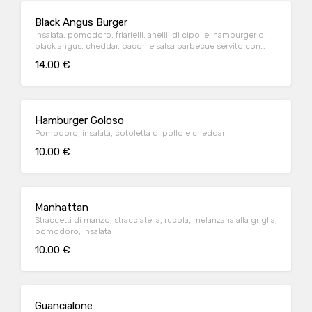
Black Angus Burger
Insalata, pomodoro, friarielli, anellli di cipolle, hamburger di
black angus, cheddar, bacon e salsa barbecue servito con
patatine fritte o rosolate
14.00 €
Hamburger Goloso
Pomodoro, insalata, cotoletta di pollo e cheddar
10.00 €
Manhattan
Straccetti di manzo, stracciatella, rucola, melanzana alla griglia,
pomodoro, insalata
10.00 €
Guancialone