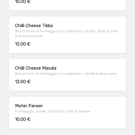
10.00 €
Chilli Cheese Tikka
Bocconcini di formaggio con peperoni, cipolla, salsa di soia
e salsa piccante
12.00 €
Chilli Cheese Masala
Bocconcini di formaggio con peperoni, cipolla e salsa curry
12.00 €
Mater Paneer
Formaggio, piselli, pomodori cotti in spezie
10.00 €