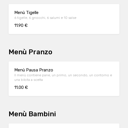
Menù Tigelle
6 tigelle, 6 gnocchi, 6 salumi e 10 salse
11.90 €
Menù Pranzo
Menù Pausa Pranzo
Il menù contiene pane, un primo, un secondo, un contorno e
una bibita a scelta
11.00 €
Menù Bambini