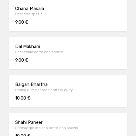
Chana Masala
Ceci con spezie
9.00 €
Dal Makhani
Lenticchie cotte con spezie
9.00 €
Baigan Bhartha
Crema di melanzane cotte al curry
10.00 €
Shahi Paneer
Formaggio indiano cotto con spezie