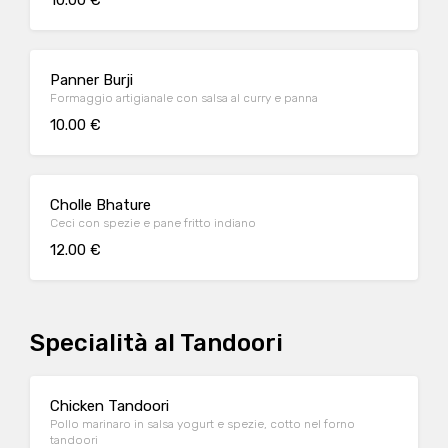
10.00 €
Panner Burji
Formaggio artigianale con salsa al curry e panna
10.00 €
Cholle Bhature
Ceci con spezie e pane fritto indiano
12.00 €
Specialità al Tandoori
Chicken Tandoori
Pollo marinaro in salsa yogurt e spezie, cotto nel forno
tandoori