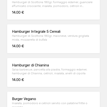
Hamburger di Scottona 180gr, formaggio edamer, guanciale
affumicato croccante, insalata, pomodoro, cetrioli in
agrodolce, salsa barbecue
14.00 €
Hamburger Integrale 5 Cereali
Hamburger di Scottona 180gr, maionese, verdura grigliata
mista, mozzarella di bufala
14.00 €
Hamburger di Chianina
Salsa barbecue, pancetta alla piastra, formaggio edamer,
hamburger di Chianina, cetrioli, insalata, anelli di cipolla
14.00 €
Burger Vegano
Insalata, pomodoro e cetrioli servito con patatine fritte o