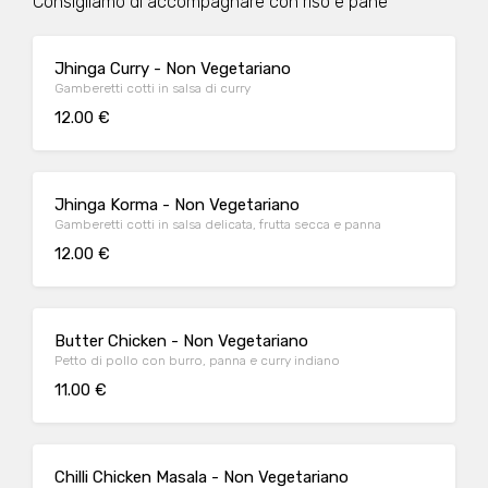
Consigliamo di accompagnare con riso e pane
Jhinga Curry - Non Vegetariano
Gamberetti cotti in salsa di curry
12.00 €
Jhinga Korma - Non Vegetariano
Gamberetti cotti in salsa delicata, frutta secca e panna
12.00 €
Butter Chicken - Non Vegetariano
Petto di pollo con burro, panna e curry indiano
11.00 €
Chilli Chicken Masala - Non Vegetariano