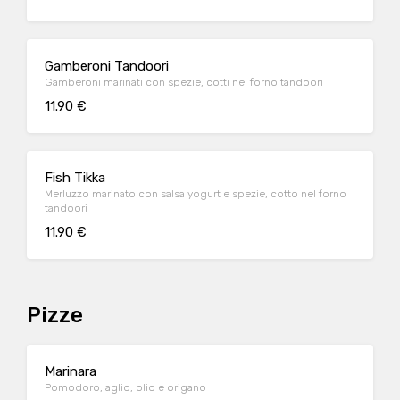
Gamberoni Tandoori
Gamberoni marinati con spezie, cotti nel forno tandoori
11.90 €
Fish Tikka
Merluzzo marinato con salsa yogurt e spezie, cotto nel forno
tandoori
11.90 €
Pizze
Marinara
Pomodoro, aglio, olio e origano