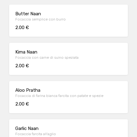
Butter Naan
Focaccia semplice con burro
2.00 €
Kima Naan
Focaccia con carne di suino speziata
2.00 €
Aloo Pratha
Focaccia di farina bianca farcita con patate e spezie
2.00 €
Garlic Naan
Focaccia farcita all'aglio