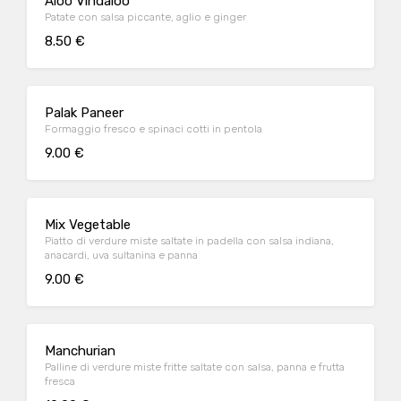
Aloo Vindaloo
Patate con salsa piccante, aglio e ginger
8.50 €
Palak Paneer
Formaggio fresco e spinaci cotti in pentola
9.00 €
Mix Vegetable
Piatto di verdure miste saltate in padella con salsa indiana,
anacardi, uva sultanina e panna
9.00 €
Manchurian
Palline di verdure miste fritte saltate con salsa, panna e frutta
fresca