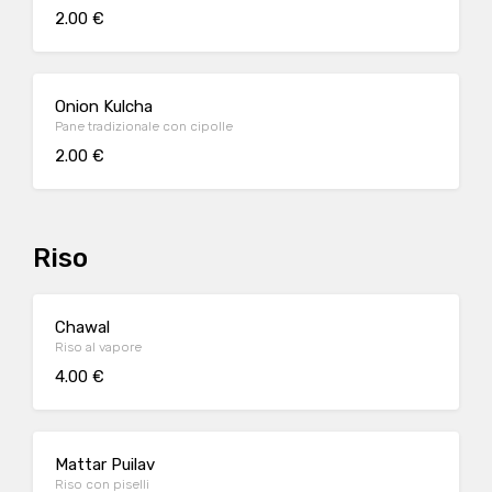
2.00 €
Onion Kulcha
Pane tradizionale con cipolle
2.00 €
Riso
Chawal
Riso al vapore
4.00 €
Mattar Puilav
Riso con piselli