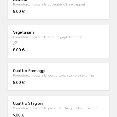
Pomodoro, mozzarella, acciughe, olive e capperi
8.00 €
Vegetariana
Pomodoro, mozzarella, verdure grigliate e miste
8.00 €
Quattro Formaggi
Pomodoro, mozzarella, gorgonzola, scamorza e fontina
8.00 €
Quattro Stagioni
Pomodoro, mozzarella, prosciutto, funghi, olive e carciofi
9.00 €