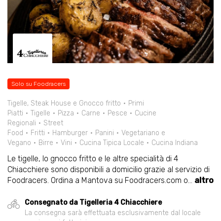
Solo su Foodracers
Tigelle, Steak House e Gnocco fritto
Primi
Piatti
Tigelle
Pizza
Carne
Pesce
Cucine
Regionali
Street
Food
Fritti
Hamburger
Panini
Vegetariano e
Vegano
Birre
Vini
Cucina Tipica Locale
Cucina Indiana
Le tigelle, lo gnocco fritto e le altre specialità di 4
Chiacchiere sono disponibili a domicilio grazie al servizio di
Foodracers. Ordina a Mantova su Foodracers.com o
...
altro
Consegnato da Tigelleria 4 Chiacchiere
La consegna sarà effettuata esclusivamente dal locale