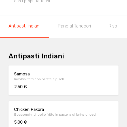
con i propri fattorini.
Antipasti Indiani
Pane al Tandoori
Riso
Antipasti Indiani
Samosa
Involtini fritti con patate e piselli
2.50 €
Chicken Pakora
Bocconcini di pollo fritto in pastella di farina di ceci
5.00 €