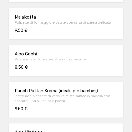
Malaikofta
Polpette di formaggio e patate con salsa di panna delicata
9.50 €
Aloo Gobhi
Patate e cavolfiore speziati e cotti al vapore
8.50 €
Punch Rattan Korma (ideale per bambini)
Piatto non piccante di verdure miste saltate in padella con
anacardi, uva sultanina e panna
9.50 €