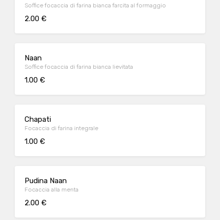
Soffice focaccia di farina bianca farcita al formaggio
2.00 €
Naan
Soffice focaccia di farina bianca lievitata
1.00 €
Chapati
Focaccia di farina integrale
1.00 €
Pudina Naan
Focaccia alla menta
2.00 €