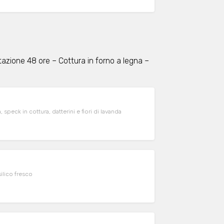
itazione 48 ore – Cottura in forno a legna –
, speck in cottura, datterini e fiori di lavanda
ilico fresco