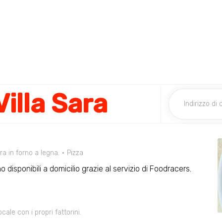
Villa Sara
a in forno a legna.
Pizza
o disponibili a domicilio grazie al servizio di Foodracers.
le con i propri fattorini.