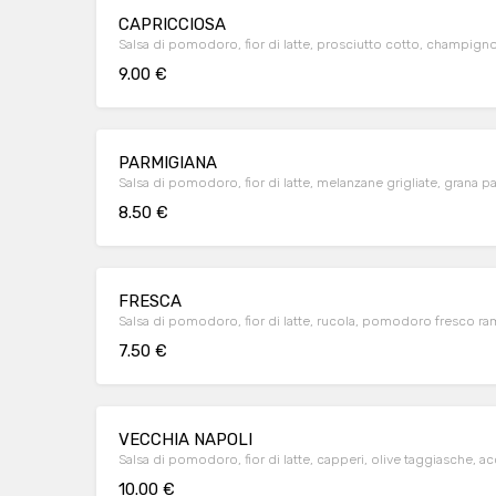
CAPRICCIOSA
Salsa di pomodoro, fior di latte, prosciutto cotto, champigno
9.00 €
PARMIGIANA
Salsa di pomodoro, fior di latte, melanzane grigliate, grana p
8.50 €
FRESCA
Salsa di pomodoro, fior di latte, rucola, pomodoro fresco r
7.50 €
VECCHIA NAPOLI
Salsa di pomodoro, fior di latte, capperi, olive taggiasche, a
10.00 €