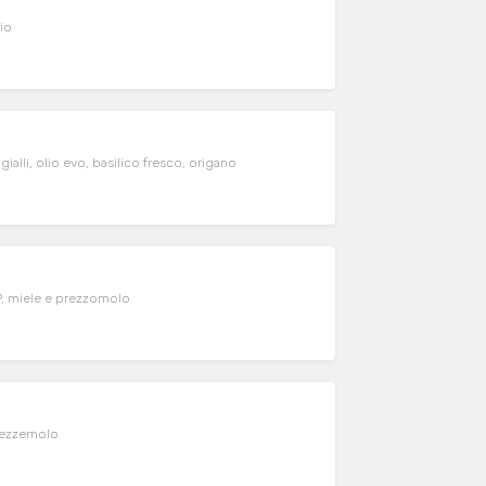
hio
alli, olio evo, basilico fresco, origano
OP, miele e prezzomolo
prezzemolo