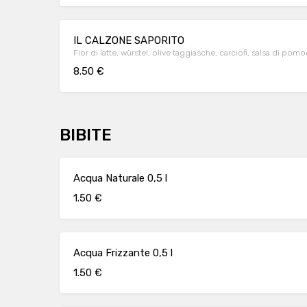
IL CALZONE SAPORITO
Fior di latte, würstel, olive taggiasche, carciofi, salsa di pom
8.50 €
BIBITE
Acqua Naturale 0,5 l
1.50 €
Acqua Frizzante 0,5 l
1.50 €