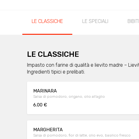
LE CLASSICHE
LE SPECIALI
BIBIT
LE CLASSICHE
Impasto con farine di qualità e lievito madre – Liev
Ingredienti tipici e prelibati.
MARINARA
Salsa di pomodoro, origano, olio all’aglio
6.00 €
MARGHERITA
Salsa di pomodoro, fior di latte, olio evo, basilico fresco