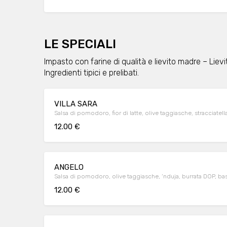
LE SPECIALI
Impasto con farine di qualità e lievito madre – Liev
Ingredienti tipici e prelibati.
VILLA SARA
Salsa di pomodoro, fior di latte, olive taggiasche, stracciatella
12.00 €
ANGELO
Salsa di pomodoro, olive taggiasche, ‘nduja, burrata DOP, bas
12.00 €