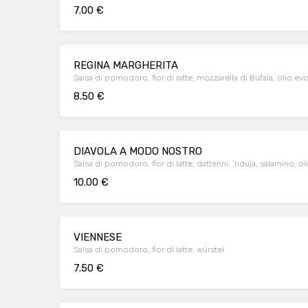
7.00 €
REGINA MARGHERITA
Salsa di pomodoro, fior di latte, mozzarella di Bufala, olio evo
8.50 €
DIAVOLA A MODO NOSTRO
Salsa di pomodoro, fior di latte, datterini, ‘nduja, salamino, o
10.00 €
VIENNESE
Salsa di pomodoro, fior di latte, würstel
7.50 €