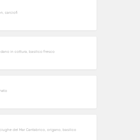
n, carciofi
adano in cottura, basilico fresco
amato
cciughe del Mar Cantabrico, origano, basilico