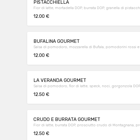
PISTACCHIELLA
Fior di latte, mortadella DOP, burrata DOP, granella di pistacc
12.00 €
BUFALINA GOURMET
Salsa di pomodoro, mozzarella di Bufala, pomodorini rossi e gi
12.00 €
LA VERANDA GOURMET
Salsa di pomodoro, fior di latte, speck, noci, gorgonzola D
12.50 €
CRUDO E BURRATA GOURMET
Fior di latte, burrata DOP, prosciutto crudo di Montagnana, 
12.50 €