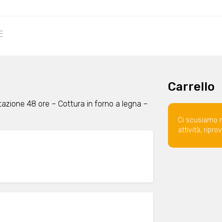
E
Carrello
itazione 48 ore – Cottura in forno a legna –
Ci scusiamo 
attività, ripr