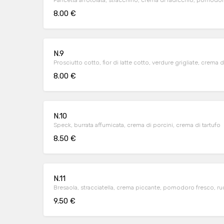
Pancetta arrotolata, stracchino, crema di radicchio, pomodo
8.00 €
N.9
Prosciutto cotto, fior di latte cotto, verdure grigliate, crema 
8.00 €
N.10
Speck, burrata affumicata, crema di porcini, crema di tartufo
8.50 €
N.11
Bresaola, stracciatella, crema piccante, pomodoro fresco, r
9.50 €