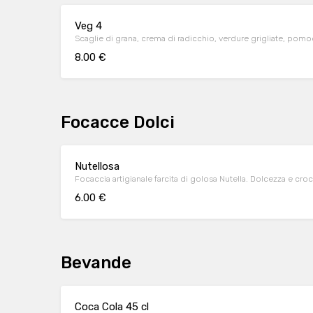
Veg 4
Scaglie di grana, crema di radicchio, verdure grigliate, pom
8.00 €
Focacce Dolci
Nutellosa
Focaccia artigianale farcita di golosa Nutella. Dolcezza e cro
6.00 €
Bevande
Coca Cola 45 cl