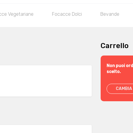
cce Vegetariane
Focacce Dolci
Bevande
Carrello
Non puoi ord
scelto.
CAMBIA 