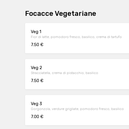
Focacce Vegetariane
Veg 1
Fior di latte, pomodoro fresco, basilico, crema di tartufo
7.50 €
Veg 2
Stracciatella, crema di pistacchio, basilico
7.50 €
Veg 3
Gorgonzola, verdure grigliate, pomodoro fresco, basilico
7.00 €