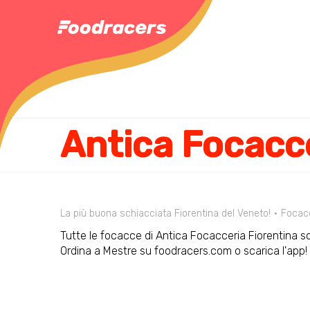
La più buona schiacciata Fiorentina del Veneto!
Focac
Tutte le focacce di Antica Focacceria Fiorentina son
Ordina a Mestre su foodracers.com o scarica l'app!