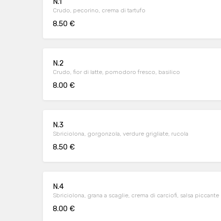
N.1
Crudo, pecorino, crema di tartufo
8.50 €
N.2
Crudo, fior di latte, pomodoro fresco, basilico
8.00 €
N.3
Sbriciolona, gorgonzola, verdure grigliate, rucola
8.50 €
N.4
Sbriciolona, grana a scaglie, crema di carciofi, salsa piccante
8.00 €