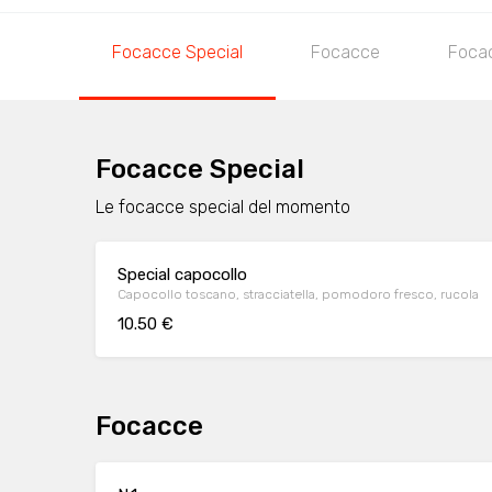
Focacce Special
Focacce
Foca
Focacce Special
Le focacce special del momento
Special capocollo
Capocollo toscano, stracciatella, pomodoro fresco, rucola
10.50 €
Focacce