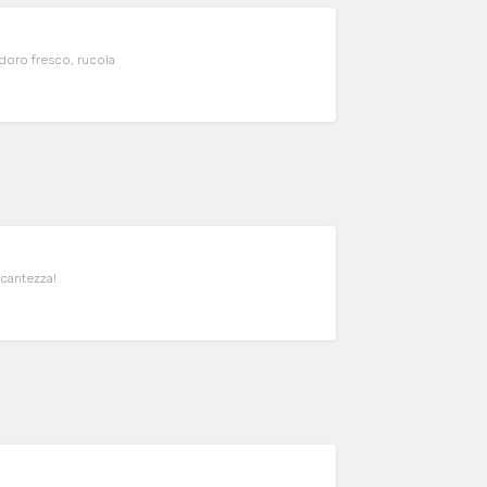
odoro fresco, rucola
ccantezza!