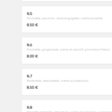
N.5
Porchetta, pecorino, verdure grigliate, crema piccante
8.50 €
N.6
Porchetta, gorgonzola, crema di carciofi, pomodoro fresco
8.00 €
N.7
Mortadella, stracciatella, crema di pistacchio
8.50 €
N.8