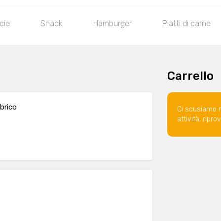
cia
Snack
Hamburger
Piatti di carne
Carrello
brico
Ci scusiamo 
attività, ripr