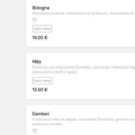
Bologna
Mozzarella julienne, mortadella con pistacchi, stracciatella di 
Solo cena
14.00 €
Milla
Focaccia con mozzarella fiordilatte, scamorza, melanzane l
pomodorini confit e speck
Solo cena
13.50 €
Gamberi
Focaccia al nero di seppia, mozzarella fiordilatte, gamberi sc
radicchio condito