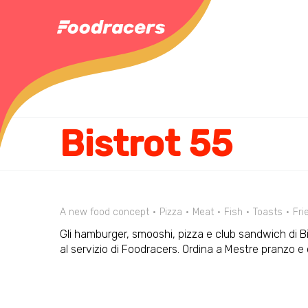
Bistrot 55
A new food concept
Pizza
Meat
Fish
Toasts
Fri
Gli hamburger, smooshi, pizza e club sandwich di Bi
al servizio di Foodracers. Ordina a Mestre pranzo 