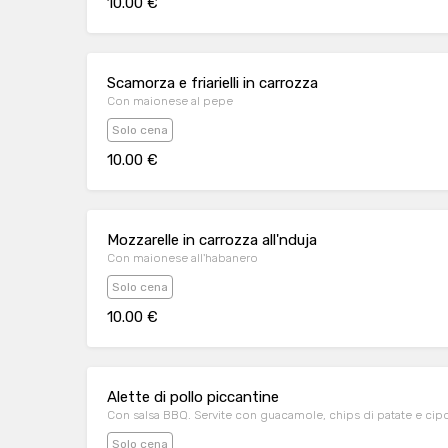
10.00 €
Scamorza e friarielli in carrozza
Con maionese al pepe
Solo cena
10.00 €
Mozzarelle in carrozza all'nduja
Con maionese all'habanero
Solo cena
10.00 €
Alette di pollo piccantine
Con salsa BBQ. Servite con guacamole, chips di patate e cipo
Solo cena