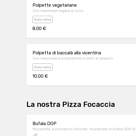
Polpette vegetariane
Con maionese vegana al curry
Solo cena
8.00 €
Polpetta di baccalà alla vicentina
Con maionese al prezzemolo e semi di sesamo
Solo cena
10.00 €
La nostra Pizza Focaccia
Bufala DOP
Mozzarella, pomodorini infornati, mozzarella di bufala DOP di B