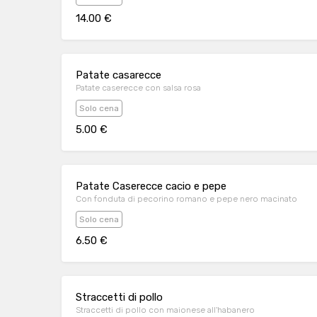
14.00 €
Patate casarecce
Patate caserecce con salsa rosa
Solo cena
5.00 €
Patate Caserecce cacio e pepe
Con fonduta di pecorino romano e pepe nero macinato
Solo cena
6.50 €
Straccetti di pollo
Straccetti di pollo con maionese all'habanero