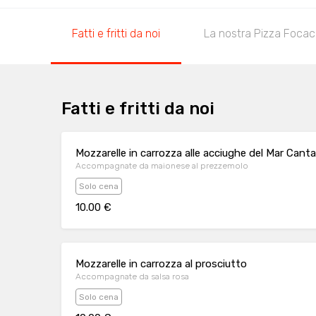
Fatti e fritti da noi
La nostra Pizza Focac
Fatti e fritti da noi
Mozzarelle in carrozza alle acciughe del Mar Canta
Accompagnate da maionese al prezzemolo
Solo cena
10.00 €
Mozzarelle in carrozza al prosciutto
Accompagnate da salsa rosa
Solo cena