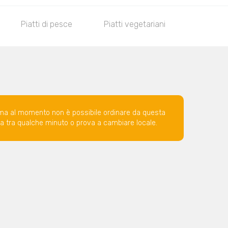
Piatti di pesce
Piatti vegetariani
Drink
ma al momento non è possibile ordinare da questa
ova tra qualche minuto o prova a cambiare locale.