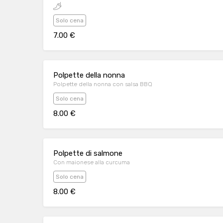
Solo cena
7.00 €
Polpette della nonna
Polpette della nonna con salsa BBQ
Solo cena
8.00 €
Polpette di salmone
Con maionese alla curcuma
Solo cena
8.00 €