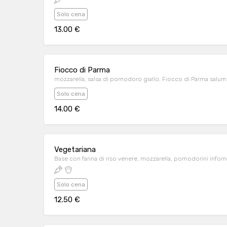
Solo cena
13.00 €
Fiocco di Parma
mozzarella, salsa di pomodoro giallo, Fiocco di Parma salumifi
Solo cena
14.00 €
Vegetariana
Base con farina di riso venere, mozzarella, pomodorini infornat
Solo cena
12.50 €