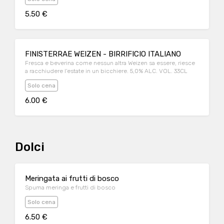
5.50 €
FINISTERRAE WEIZEN - BIRRIFICIO ITALIANO
Fresca e beverina come nessun altra Weizen sa essere, riesce
a racchiudere l’estate in un bicchiere. 5,0% ALC. VOL. 33CL
Solo cena
6.00 €
Dolci
Meringata ai frutti di bosco
Spuma meringa e frutti di bosco
Solo cena
6.50 €