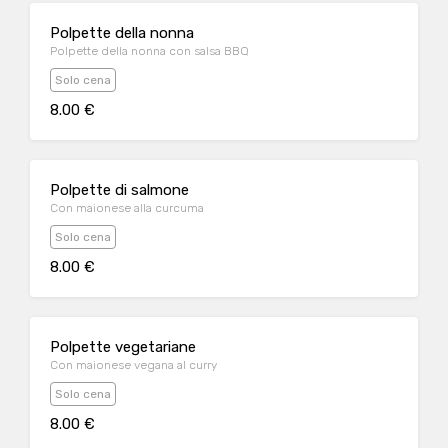
Polpette della nonna
Polpette della nonna con salsa BBQ
Solo cena
8.00 €
Polpette di salmone
Con maionese alla curcuma
Solo cena
8.00 €
Polpette vegetariane
Con maionese vegana al curry
Solo cena
8.00 €