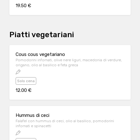
19.50 €
Piatti vegetariani
Cous cous vegetariano
Pomodorini infornati, olive nere liguri, macedonia di verdure,
origano, olio al basilico e feta greca
Solo cena
12.00 €
Hummus di ceci
Falafel con hummus di ceci, olio al basilico, pomodorini
infornati e spinacetti