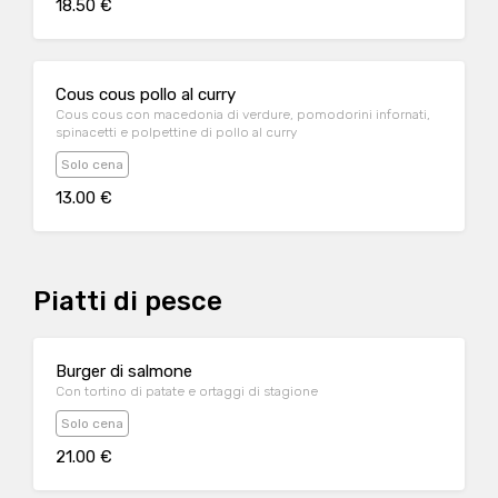
18.50 €
Cous cous pollo al curry
Cous cous con macedonia di verdure, pomodorini infornati,
spinacetti e polpettine di pollo al curry
Solo cena
13.00 €
Piatti di pesce
Burger di salmone
Con tortino di patate e ortaggi di stagione
Solo cena
21.00 €