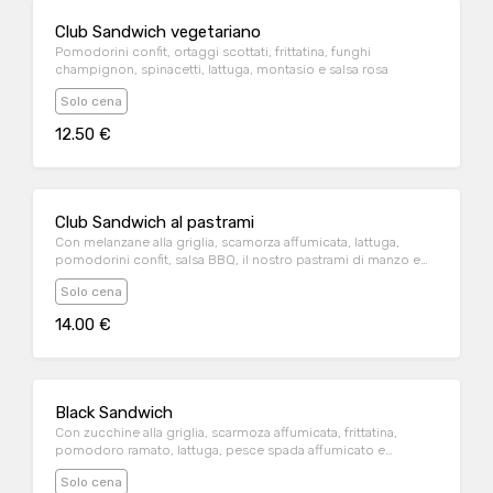
Club Sandwich vegetariano
Pomodorini confit, ortaggi scottati, frittatina, funghi
champignon, spinacetti, lattuga, montasio e salsa rosa
Solo cena
12.50 €
Club Sandwich al pastrami
Con melanzane alla griglia, scamorza affumicata, lattuga,
pomodorini confit, salsa BBQ, il nostro pastrami di manzo e
salsa rosa
Solo cena
14.00 €
Black Sandwich
Con zucchine alla griglia, scarmoza affumicata, frittatina,
pomodoro ramato, lattuga, pesce spada affumicato e
maionese al limone
Solo cena