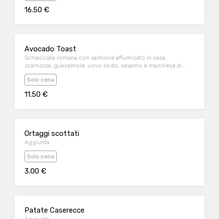
16.50 €
Avocado Toast
Schiacciata romana con salmone affumicato in casa,
scamorza, guacamole, uovo sodo, sesamo e maionese al
limone
Solo cena
11.50 €
Ortaggi scottati
Aggiunta
Solo cena
3.00 €
Patate Caserecce