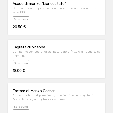
Asado di manzo "biancostato"
Cotto a bassa temperatura con le nostre patate caserecce e
salsa BBQ
Solo cena
20.50 €
Tagliata di picanha
Con pannocchietta grigliata, patate dolci fritte e la nostra salsa
chimichurri
Solo cena
18.00 €
Tartare di Manzo Caesar
Con radicchio belga marinato, crostini di pane, scaglie di
Grana Padano, acciughe e salsa caesar
Solo cena