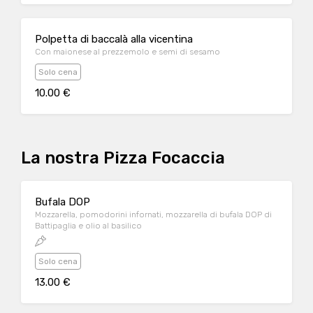
Polpetta di baccalà alla vicentina
Con maionese al prezzemolo e semi di sesamo
Solo cena
10.00 €
La nostra Pizza Focaccia
Bufala DOP
Mozzarella, pomodorini infornati, mozzarella di bufala DOP di
Battipaglia e olio al basilico
Solo cena
13.00 €