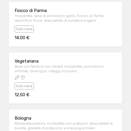
Fiocco di Parma
mozzarella, salsa di pomodoro giallo, Fiocco di Parma
salumificio Rossi, stracciatella di burrata e origano
Solo cena
14.00 €
Vegetariana
Base con farina di riso venere, mozzarella, pomodorini
infornati, olive liguri, ortaggi croccanti
Solo cena
12.50 €
Bologna
Mozzarella julienne, mortadella con pistacchi, stracciatella di
burrata, granella di pistacchio e dressing al miele