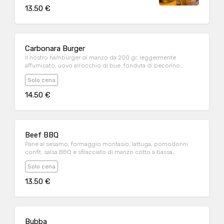
agrodolce
13.50 €
Carbonara Burger
Il nostro hamburger di manzo da 200 gr. leggermente
affumicato, uovo all'occhio di bue, fonduta di pecorino
romano, lattuga, guanciale crispy; servito con maionese al
Solo cena
pepe nero e tuorlo d'uovo fritto
14.50 €
Beef BBQ
Pane al sesamo, formaggio montasio, lattuga, pomodorini
confit, salsa BBQ e sfilacciato di manzo cotto a bassa
temperatura
Solo cena
13.50 €
Bubba