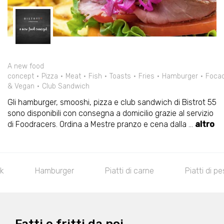
A new food
concept
Pizza
Meat
Fish
Toasts
Fries
Hamburger
Focac
& Vegan
Club Sandwich
Gli hamburger, smooshi, pizza e club sandwich di Bistrot 55
sono disponibili con consegna a domicilio grazie al servizio
di Foodracers. Ordina a Mestre pranzo e cena dalla
...
altro
k
Hamburger
Piatti di carne
Piatti di p