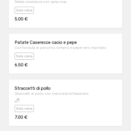
Patate caserecce con salsa rosa
Solo cena
5.00 €
Patate Caserecce cacio e pepe
Con fonduta di pecorino romano e pepe nero macinato
Solo cena
6.50 €
Straccetti di pollo
Straccetti di pollo con maionese all'habanero
Solo cena
7.00 €