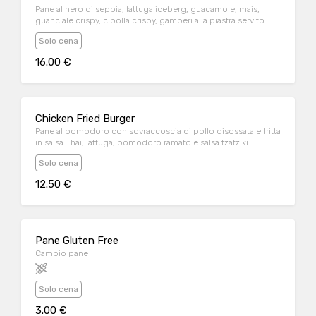
Pane al nero di seppia, lattuga iceberg, guacamole, mais,
guanciale crispy, cipolla crispy, gamberi alla piastra servito
con jalapeño al cheddar
Solo cena
16.00 €
Chicken Fried Burger
Pane al pomodoro con sovraccoscia di pollo disossata e fritta
in salsa Thai, lattuga, pomodoro ramato e salsa tzatziki
Solo cena
12.50 €
Pane Gluten Free
Cambio pane
Solo cena
3.00 €