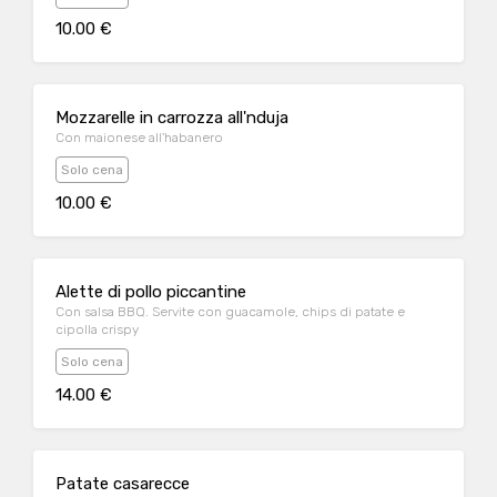
10.00 €
Mozzarelle in carrozza all'nduja
Con maionese all'habanero
Solo cena
10.00 €
Alette di pollo piccantine
Con salsa BBQ. Servite con guacamole, chips di patate e
cipolla crispy
Solo cena
14.00 €
Patate casarecce