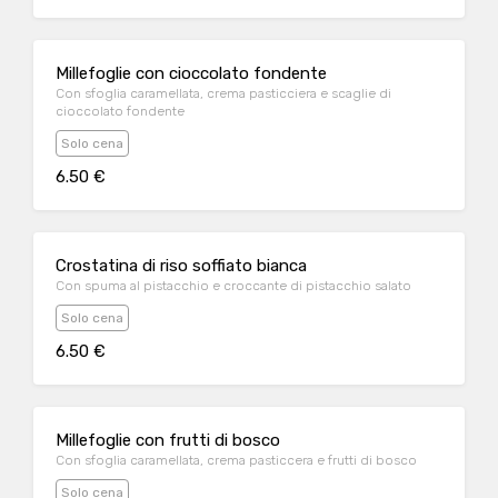
Millefoglie con cioccolato fondente
Con sfoglia caramellata, crema pasticciera e scaglie di
cioccolato fondente
Solo cena
6.50 €
Crostatina di riso soffiato bianca
Con spuma al pistacchio e croccante di pistacchio salato
Solo cena
6.50 €
Millefoglie con frutti di bosco
Con sfoglia caramellata, crema pasticcera e frutti di bosco
Solo cena