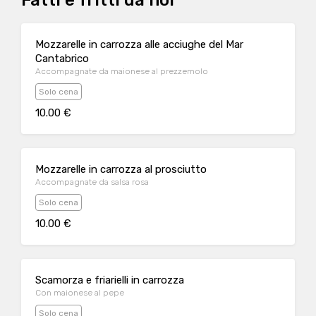
Fatti e fritti da noi
Mozzarelle in carrozza alle acciughe del Mar
Cantabrico
Accompagnate da maionese al prezzemolo
Solo cena
10.00 €
Mozzarelle in carrozza al prosciutto
Accompagnate da salsa rosa
Solo cena
10.00 €
Scamorza e friarielli in carrozza
Con maionese al pepe
Solo cena