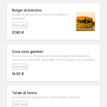
Burger di branzino
Burger di branzino con tortino di patate e
spinacetti
Solo cena
21.80 €
Cous cous gamberi
Cous cous con macedonia di verdure, gamberi alla piastra,
pomodorini infornati, spinacetti, olio al prezzemolo e sesamo
Solo cena
16.00 €
Tataki di tonno
Con verdurine in agrodolce, salsa teriyaki e sesamo
Solo cena