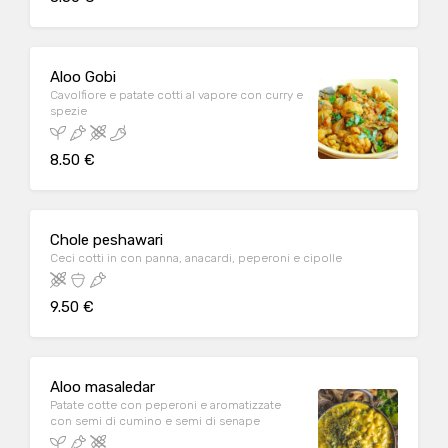
Aloo Gobi
Cavolfiore e patate cotti al vapore con curry e
spezie
8.50 €
Chole peshawari
Ceci cotti in con panna, anacardi, peperoni e cipolle
9.50 €
Aloo masaledar
Patate cotte con peperoni e aromatizzate
con semi di cumino e semi di senape