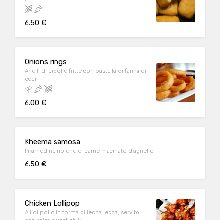
6.50 €
Onions rings
Anelli di cipolle fritte con pastella di farina di
ceci
6.00 €
Kheema samosa
Piramedine ripiene di carne macinato d'agnello
6.50 €
Chicken Lollipop
Ali di pollo in forma di lecca lecca, servito