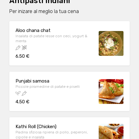
Antipasti indiani
Per inizare al meglio la tua cena
Aloo chana chat
Insalata di patate lesse con ceci, yogurt &
menta
6.50 €
Punjabi samosa
Piccole piramedine di patate e piselli
4.50 €
Kathi Roll (Chicken)
Piadina sfiziosa ripiena di pollo, peperoni,
cipolle e insalata