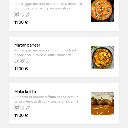
Formaggio indiano cotto in salsa cremosa
con burro, anacardi, panna e salsa di
pomodoro
11.00 €
Matar paneer
Formaggio indiano cotti con piselli ed i
pomodori in salsa di curry piccante
11.00 €
Malai kofta
Polpette di paneer e frutta secca cotti in
salsa cremosa di curry, anacardi e panna
11.00 €