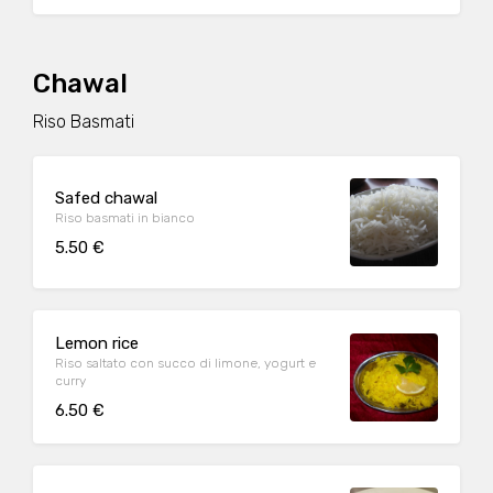
Chawal
Riso Basmati
Safed chawal
Riso basmati in bianco
5.50 €
Lemon rice
Riso saltato con succo di limone, yogurt e
curry
6.50 €