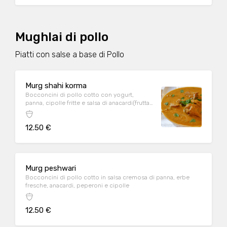
Mughlai di pollo
Piatti con salse a base di Pollo
Murg shahi korma
Bocconcini di pollo cotto con yogurt,
panna, cipolle fritte e salsa di anacardi(frutta
secca)
12.50 €
Murg peshwari
Bocconcini di pollo cotto in salsa cremosa di panna, erbe
fresche, anacardi, peperoni e cipolle
12.50 €