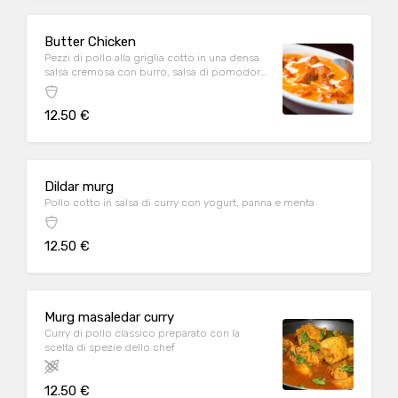
Butter Chicken
Pezzi di pollo alla griglia cotto in una densa
salsa cremosa con burro, salsa di pomodoro
e panna
12.50 €
Dildar murg
Pollo cotto in salsa di curry con yogurt, panna e menta
12.50 €
Murg masaledar curry
Curry di pollo classico preparato con la
scelta di spezie dello chef
12.50 €