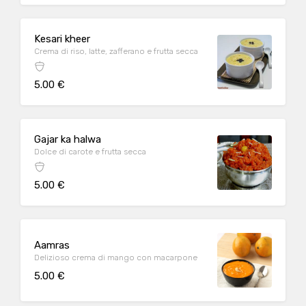
Kesari kheer
Crema di riso, latte, zafferano e frutta secca
5.00 €
Gajar ka halwa
Dolce di carote e frutta secca
5.00 €
Aamras
Delizioso crema di mango con macarpone
5.00 €