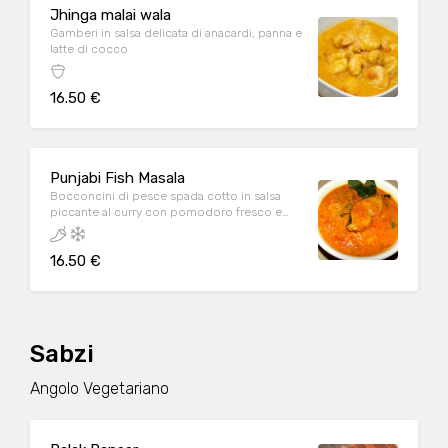
Jhinga malai wala
Gamberi in salsa delicata di anacardi, panna e
latte di cocco
16.50 €
Punjabi Fish Masala
Bocconcini di pesce spada cotto in salsa
piccante al curry con pomodoro fresco e
spezie
16.50 €
Sabzi
Angolo Vegetariano