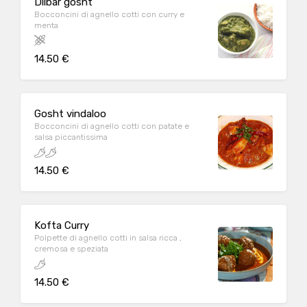
Dilbar gosht
Bocconcini di agnello cotti con curry e
menta
14.50 €
Gosht vindaloo
Bocconcini di agnello cotti con patate e
salsa piccantissima
14.50 €
Kofta Curry
Polpette di agnello cotti in salsa ricca ,
cremosa e speziata
14.50 €