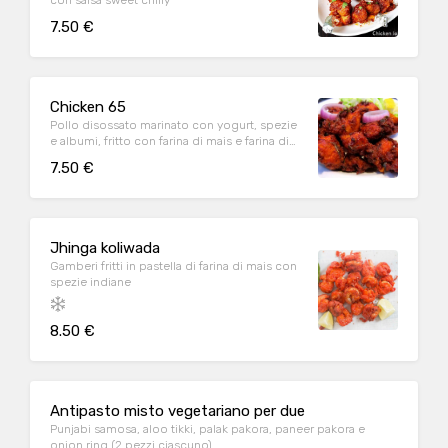
con salsa sweet chilly
7.50 €
Chicken 65
Pollo disossato marinato con yogurt, spezie
e albumi, fritto con farina di mais e farina di
ceci
7.50 €
Jhinga koliwada
Gamberi fritti in pastella di farina di mais con
spezie indiane
8.50 €
Antipasto misto vegetariano per due
Punjabi samosa, aloo tikki, palak pakora, paneer pakora e
onion ring (2 pezzi ciascuno)