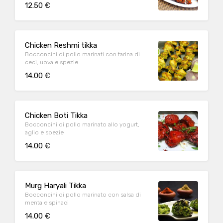
12.50 €
Chicken Reshmi tikka
Bocconcini di pollo marinati con farina di
ceci, uova e spezie.
14.00 €
Chicken Boti Tikka
Bocconcini di pollo marinato allo yogurt,
aglio e spezie
14.00 €
Murg Haryali Tikka
Bocconcini di pollo marinato con salsa di
menta e spinaci
14.00 €