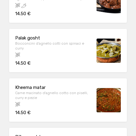
14.50 €
Palak gosht
Bocconcini d'agnello cotti con spinaci e
curry
14.50 €
Kheema matar
Carne macinato d'agnello cotto con piselli,
curry e pezie
14.50 €