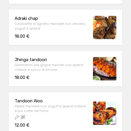
Adraki chap
Costolette di agnello marinate con zenzero,
yogurt e spezie
18.00 €
Jhinga tandoori
Gamberoni alla griglie marinati con spezie
indiane e succo di limone
18.00 €
Tandoori Aloo
Patate marinate con yogurt e spezie indiane
e poi cotte nel forno
12.00 €