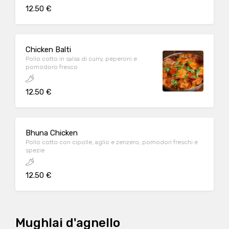
12.50 €
Chicken Balti
Pollo cotto in salsa di curry, peperoni e
pomodoro fresco
12.50 €
Bhuna Chicken
Pollo cotto con cipolle, aglio e zenzero, pomodori freschi e
spezie
12.50 €
Mughlai d'agnello