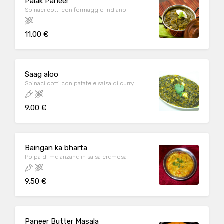
Palak Paneer
Spinaci cotti con formaggio indiano
11.00 €
Saag aloo
Spinaci cotti con patate e salsa di curry
9.00 €
Baingan ka bharta
Polpa di melanzane in salsa cremosa
9.50 €
Paneer Butter Masala