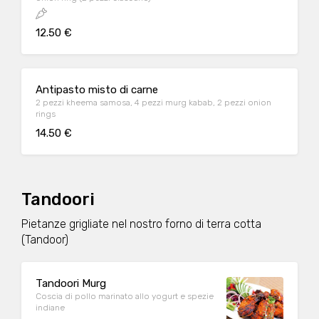
12.50 €
Antipasto misto di carne
2 pezzi kheema samosa, 4 pezzi murg kabab, 2 pezzi onion
rings
14.50 €
Tandoori
Pietanze grigliate nel nostro forno di terra cotta
(Tandoor)
Tandoori Murg
Coscia di pollo marinato allo yogurt e spezie
indiane