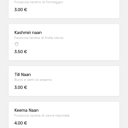
Focaccia ripieno di formaggio
3.00 €
Kashmiri naan
Facaccia ripiena di frutta secca
3.50 €
Till Naan
Burro e semi di sesamo
3.00 €
Keema Naan
Focaccia ripiena di carne macinata
4.00 €