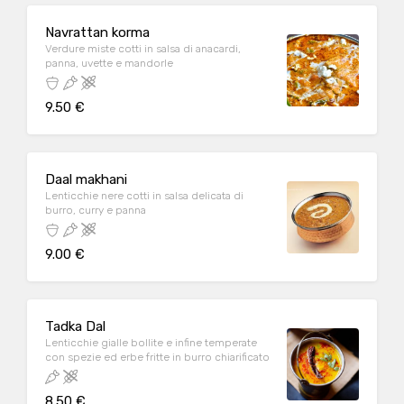
Navrattan korma
Verdure miste cotti in salsa di anacardi,
panna, uvette e mandorle
9.50 €
Daal makhani
Lenticchie nere cotti in salsa delicata di
burro, curry e panna
9.00 €
Tadka Dal
Lenticchie gialle bollite e infine temperate
con spezie ed erbe fritte in burro chiarificato
8.50 €