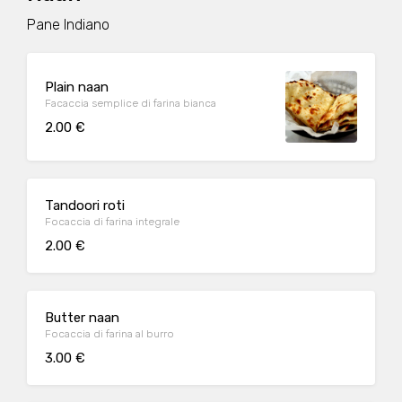
Pane Indiano
Plain naan
Facaccia semplice di farina bianca
2.00 €
Tandoori roti
Focaccia di farina integrale
2.00 €
Butter naan
Focaccia di farina al burro
3.00 €