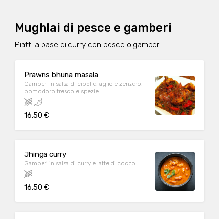
Mughlai di pesce e gamberi
Piatti a base di curry con pesce o gamberi
Prawns bhuna masala
Gamberi in salsa di cipolle, aglio e zenzero,
pomodoro fresco e spezie
16.50 €
Jhinga curry
Gamberi in salsa di curry e latte di cocco
16.50 €