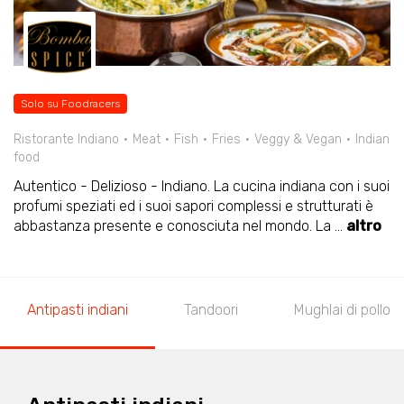
Solo su Foodracers
Ristorante Indiano
Meat
Fish
Fries
Veggy & Vegan
Indian
food
Autentico - Delizioso - Indiano. La cucina indiana con i suoi
profumi speziati ed i suoi sapori complessi e strutturati è
abbastanza presente e conosciuta nel mondo. La
...
altro
Antipasti indiani
Tandoori
Mughlai di pollo