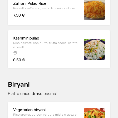
Zafrani Pulao Rice
Riso allo zafferano, semi di cumino e burro
7.50 €
Kashmiri pulao
Riso basmati con burro, frutta secca, carote
e piselli
8.50 €
Biryani
Piatto unico di riso basmati
Vegetarian biryani
Riso aromatico con verdure miste e spezie