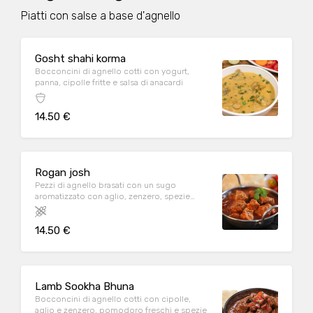
Piatti con salse a base d'agnello
Gosht shahi korma
Bocconcini di agnello cotti con yogurt,
panna, cipolle fritte e salsa di anacardi
14.50 €
Rogan josh
Pezzi di agnello brasati con un sugo
aromatizzato con aglio, zenzero, spezie
aromatiche e yogurt
14.50 €
Lamb Sookha Bhuna
Bocconcini di agnello cotti con cipolle,
aglio e zenzero, pomodoro freschi e spezie