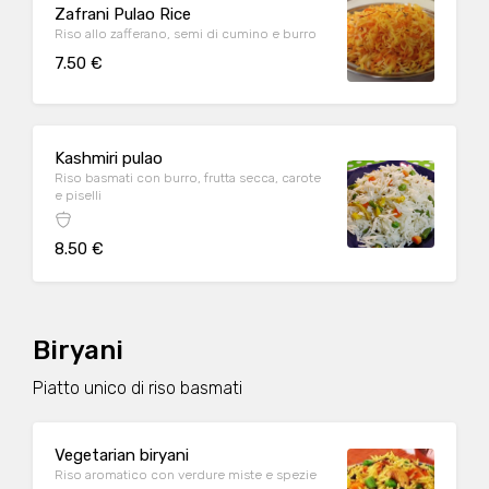
Zafrani Pulao Rice
Riso allo zafferano, semi di cumino e burro
7.50 €
Kashmiri pulao
Riso basmati con burro, frutta secca, carote
e piselli
8.50 €
Biryani
Piatto unico di riso basmati
Vegetarian biryani
Riso aromatico con verdure miste e spezie