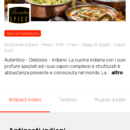
Solo su Foodracers
Ristorante Indiano
Meat
Fish
Fries
Veggy & Vegan
Indian
food
Autentico - Delizioso - Indiano. La cucina indiana con i suoi
profumi speziati ed i suoi sapori complessi e strutturati è
abbastanza presente e conosciuta nel mondo. La
...
altro
Antipasti indiani
Tandoori
Mughlai di pollo