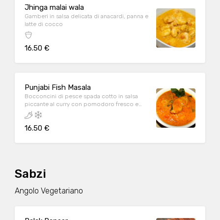
Jhinga malai wala
Gamberi in salsa delicata di anacardi, panna e
latte di cocco
16.50 €
Punjabi Fish Masala
Bocconcini di pesce spada cotto in salsa
piccante al curry con pomodoro fresco e
spezie
16.50 €
Sabzi
Angolo Vegetariano