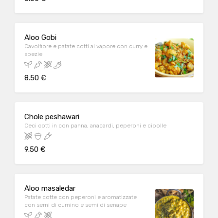
Aloo Gobi
Cavolfiore e patate cotti al vapore con curry e
spezie
8.50 €
Chole peshawari
Ceci cotti in con panna, anacardi, peperoni e cipolle
9.50 €
Aloo masaledar
Patate cotte con peperoni e aromatizzate
con semi di cumino e semi di senape