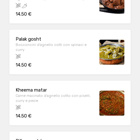
14.50 €
Palak gosht
Bocconcini d'agnello cotti con spinaci e
curry
14.50 €
Kheema matar
Carne macinato d'agnello cotto con piselli,
curry e pezie
14.50 €