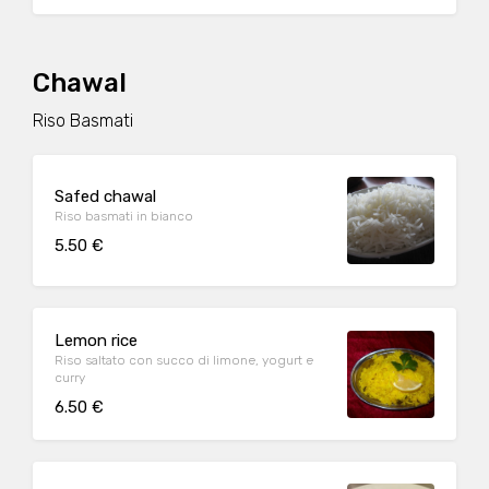
Chawal
Riso Basmati
Safed chawal
Riso basmati in bianco
5.50 €
Lemon rice
Riso saltato con succo di limone, yogurt e
curry
6.50 €