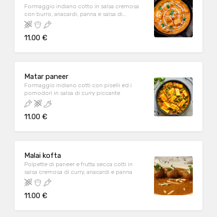
Formaggio indiano cotto in salsa cremosa
con burro, anacardi, panna e salsa di
pomodoro
11.00 €
Matar paneer
Formaggio indiano cotti con piselli ed i
pomodori in salsa di curry piccante
11.00 €
Malai kofta
Polpette di paneer e frutta secca cotti in
salsa cremosa di curry, anacardi e panna
11.00 €