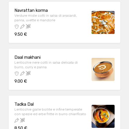
Navrattan korma
Verdure miste cotti in salsa di anacardi,
panna, uvette e mandorle
9.50 €
Daal makhani
Lenticchie nere cotti in salsa delicata di
burro, curry e panna
9.00 €
Tadka Dal
Lenticchie gialle bollite e infine temperate
con spezie ed erbe fritte in burro chiarificato
8.50 €