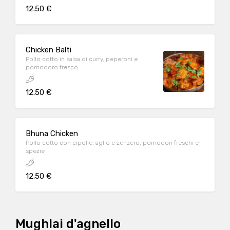
12.50 €
Chicken Balti
Pollo cotto in salsa di curry, peperoni e
pomodoro fresco
12.50 €
Bhuna Chicken
Pollo cotto con cipolle, aglio e zenzero, pomodori freschi e
spezie
12.50 €
Mughlai d'agnello