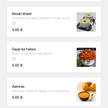
Kesari kheer
Crema di riso, latte, zafferano e frutta secca
5.00 €
Gajar ka halwa
Dolce di carote e frutta secca
5.00 €
Aamras
Delizioso crema di mango con macarpone
5.00 €