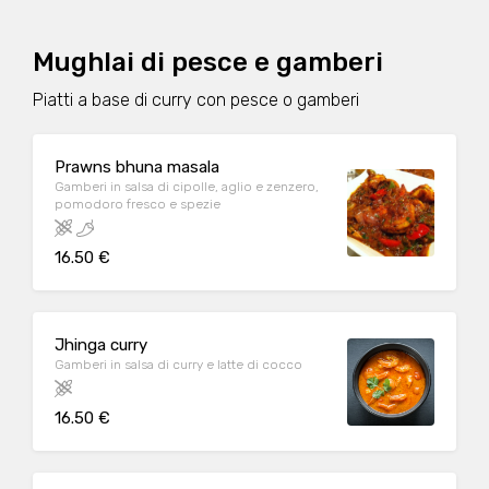
Mughlai di pesce e gamberi
Piatti a base di curry con pesce o gamberi
Prawns bhuna masala
Gamberi in salsa di cipolle, aglio e zenzero,
pomodoro fresco e spezie
16.50 €
Jhinga curry
Gamberi in salsa di curry e latte di cocco
16.50 €