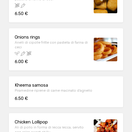
6.50 €
Onions rings
Anelli di cipolle fritte con pastella di farina di
ceci
6.00 €
Kheema samosa
Piramedine ripiene di carne macinato d'agnello
6.50 €
Chicken Lollipop
Ali di pollo in forma di lecca lecca, servito