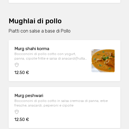
Mughlai di pollo
Piatti con salse a base di Pollo
Murg shahi korma
Bocconcini di pollo cotto con yogurt,
panna, cipolle fritte e salsa di anacardi(frutta
secca)
12.50 €
Murg peshwari
Bocconcini di pollo cotto in salsa cremosa di panna, erbe
fresche, anacardi, peperoni e cipolle
12.50 €