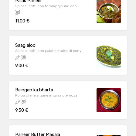
Palak Paneer
Spinaci cotti con formaggio indiano
11.00 €
Saag aloo
Spinaci cotti con patate e salsa di curry
9.00 €
Baingan ka bharta
Polpa di melanzane in salsa cremosa
9.50 €
Paneer Butter Masala