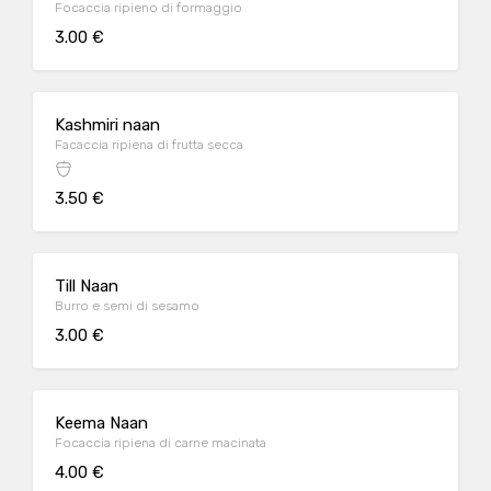
Focaccia ripieno di formaggio
3.00 €
Kashmiri naan
Facaccia ripiena di frutta secca
3.50 €
Till Naan
Burro e semi di sesamo
3.00 €
Keema Naan
Focaccia ripiena di carne macinata
4.00 €