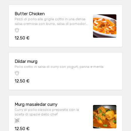
Butter Chicken
Pezzi di pollo alla griglia cotto in una densa
salsa cremosa con burro, salsa di pomodoro
e panna
12.50 €
Dildar murg
Pollo cotto in salsa di curry con yogurt, panna e menta
12.50 €
Murg masaledar curry
Curry di pollo classico preparato con la
scelta di spezie dello chef
12.50 €