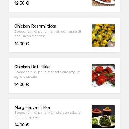
12.50 €
Chicken Reshmi tikka
Bocconcini di pollo marinati con farina di
ceci, uova e spezie.
14.00 €
Chicken Boti Tikka
Bocconcini di pollo marinato allo yogurt,
aglio e spezie
14.00 €
Murg Haryali Tikka
Bocconcini di pollo marinato con salsa di
menta e spinaci
14.00 €