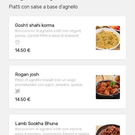
Piatti con salse a base d'agnello
Gosht shahi korma
Bocconcini di agnello cotti con yogurt,
panna, cipolle fritte e salsa di anacardi
14.50 €
Rogan josh
Pezzi di agnello brasati con un sugo
aromatizzato con aglio, zenzero, spezie
aromatiche e yogurt
14.50 €
Lamb Sookha Bhuna
Bocconcini di agnello cotti con cipolle,
aglio e zenzero, pomodoro freschi e spezie