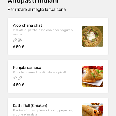
Antipasti indiani
Per inizare al meglio la tua cena
Aloo chana chat
Insalata di patate lesse con ceci, yogurt &
menta
6.50 €
Punjabi samosa
Piccole piramedine di patate e piselli
4.50 €
Kathi Roll (Chicken)
Piadina sfiziosa ripiena di pollo, peperoni,
cipolle e insalata