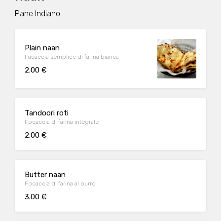
Pane Indiano
Plain naan
Facaccia semplice di farina bianca
2.00 €
Tandoori roti
Focaccia di farina integrale
2.00 €
Butter naan
Focaccia di farina al burro
3.00 €