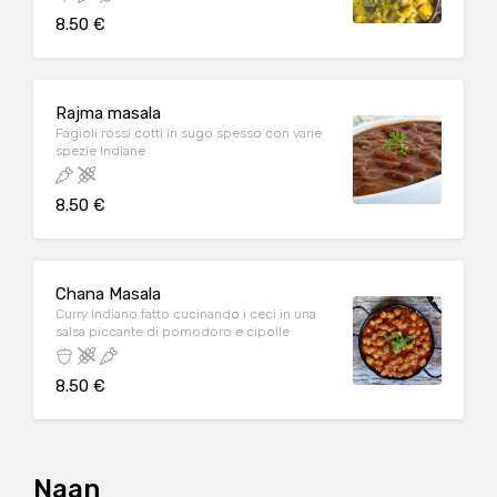
8.50 €
Rajma masala
Fagioli rossi cotti in sugo spesso con varie
spezie Indiane
8.50 €
Chana Masala
Curry Indiano fatto cucinando i ceci in una
salsa piccante di pomodoro e cipolle
8.50 €
Naan