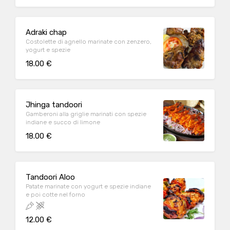
Adraki chap
Costolette di agnello marinate con zenzero,
yogurt e spezie
18.00 €
Jhinga tandoori
Gamberoni alla griglie marinati con spezie
indiane e succo di limone
18.00 €
Tandoori Aloo
Patate marinate con yogurt e spezie indiane
e poi cotte nel forno
12.00 €