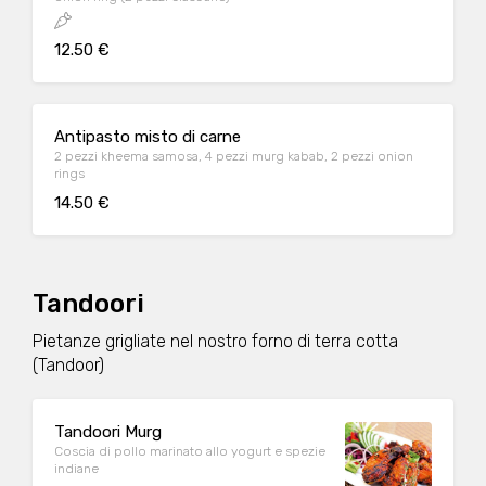
12.50 €
Antipasto misto di carne
2 pezzi kheema samosa, 4 pezzi murg kabab, 2 pezzi onion
rings
14.50 €
Tandoori
Pietanze grigliate nel nostro forno di terra cotta
(Tandoor)
Tandoori Murg
Coscia di pollo marinato allo yogurt e spezie
indiane