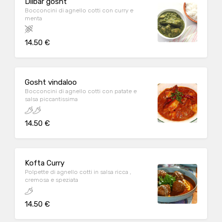
Dilbar gosht
Bocconcini di agnello cotti con curry e
menta
14.50 €
Gosht vindaloo
Bocconcini di agnello cotti con patate e
salsa piccantissima
14.50 €
Kofta Curry
Polpette di agnello cotti in salsa ricca ,
cremosa e speziata
14.50 €