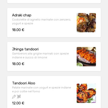
Adraki chap
Costolette di agnello marinate con zenzero,
yogurt e spezie
18.00 €
Jhinga tandoori
Gamberoni alla griglie marinati con spezie
indiane e succo di limone
18.00 €
Tandoori Aloo
Patate marinate con yogurt e spezie indiane
e poi cotte nel forno
12.00 €