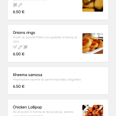
6.50 €
Onions rings
Anelli di cipolle fritte con pastella di farina di
ceci
6.00 €
Kheema samosa
Piramedine ripiene di carne macinato d'agnello
6.50 €
Chicken Lollipop
Ali di pollo in forma di lecca lecca, servito