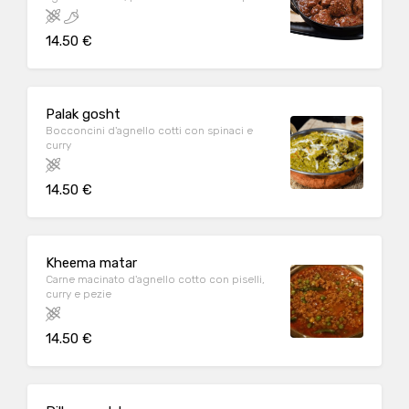
14.50 €
Palak gosht
Bocconcini d'agnello cotti con spinaci e
curry
14.50 €
Kheema matar
Carne macinato d'agnello cotto con piselli,
curry e pezie
14.50 €