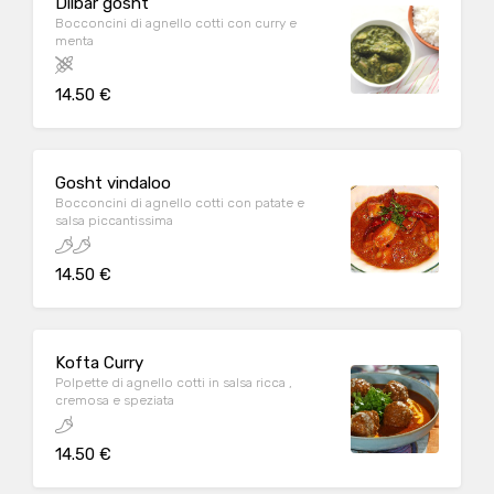
Dilbar gosht
Bocconcini di agnello cotti con curry e
menta
14.50 €
Gosht vindaloo
Bocconcini di agnello cotti con patate e
salsa piccantissima
14.50 €
Kofta Curry
Polpette di agnello cotti in salsa ricca ,
cremosa e speziata
14.50 €