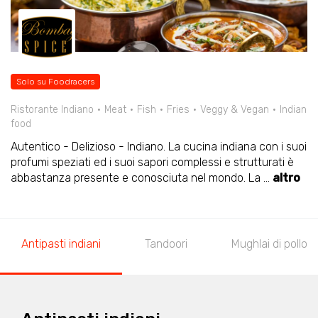
Solo su Foodracers
Ristorante Indiano
Meat
Fish
Fries
Veggy & Vegan
Indian
food
Autentico - Delizioso - Indiano. La cucina indiana con i suoi
profumi speziati ed i suoi sapori complessi e strutturati è
abbastanza presente e conosciuta nel mondo. La
...
altro
Antipasti indiani
Tandoori
Mughlai di pollo