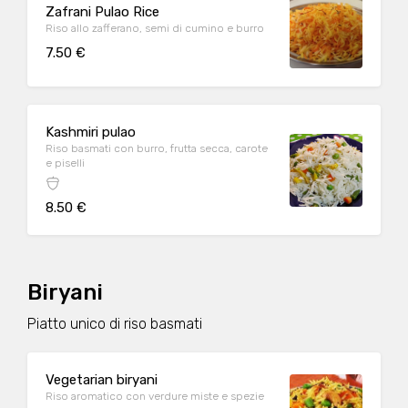
Zafrani Pulao Rice
Riso allo zafferano, semi di cumino e burro
7.50 €
Kashmiri pulao
Riso basmati con burro, frutta secca, carote
e piselli
8.50 €
Biryani
Piatto unico di riso basmati
Vegetarian biryani
Riso aromatico con verdure miste e spezie