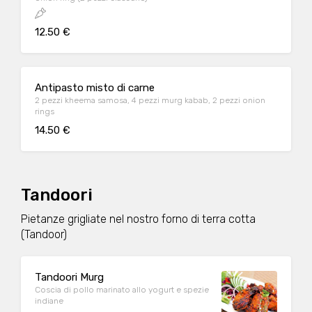
12.50 €
Antipasto misto di carne
2 pezzi kheema samosa, 4 pezzi murg kabab, 2 pezzi onion
rings
14.50 €
Tandoori
Pietanze grigliate nel nostro forno di terra cotta
(Tandoor)
Tandoori Murg
Coscia di pollo marinato allo yogurt e spezie
indiane