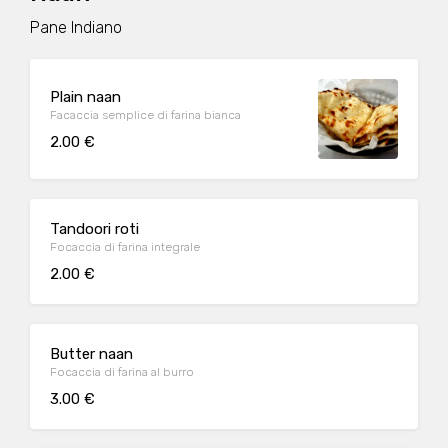
Pane Indiano
Plain naan
Facaccia semplice di farina bianca
2.00 €
Tandoori roti
Focaccia di farina integrale
2.00 €
Butter naan
Focaccia di farina al burro
3.00 €