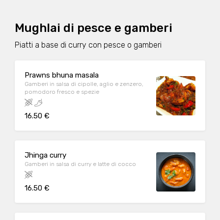
Mughlai di pesce e gamberi
Piatti a base di curry con pesce o gamberi
Prawns bhuna masala
Gamberi in salsa di cipolle, aglio e zenzero,
pomodoro fresco e spezie
16.50 €
Jhinga curry
Gamberi in salsa di curry e latte di cocco
16.50 €