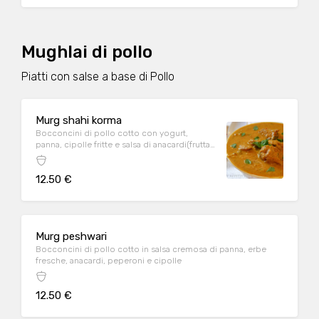
Mughlai di pollo
Piatti con salse a base di Pollo
Murg shahi korma
Bocconcini di pollo cotto con yogurt,
panna, cipolle fritte e salsa di anacardi(frutta
secca)
12.50 €
Murg peshwari
Bocconcini di pollo cotto in salsa cremosa di panna, erbe
fresche, anacardi, peperoni e cipolle
12.50 €