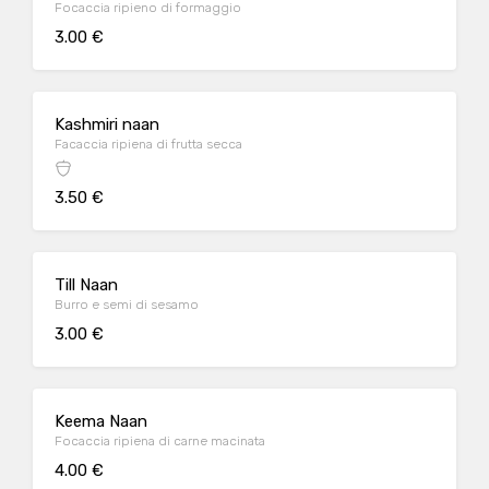
Focaccia ripieno di formaggio
3.00 €
Kashmiri naan
Facaccia ripiena di frutta secca
3.50 €
Till Naan
Burro e semi di sesamo
3.00 €
Keema Naan
Focaccia ripiena di carne macinata
4.00 €