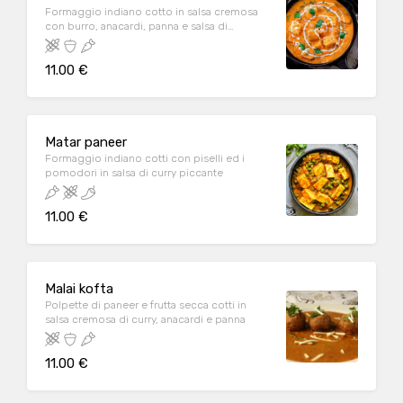
Formaggio indiano cotto in salsa cremosa
con burro, anacardi, panna e salsa di
pomodoro
11.00 €
Matar paneer
Formaggio indiano cotti con piselli ed i
pomodori in salsa di curry piccante
11.00 €
Malai kofta
Polpette di paneer e frutta secca cotti in
salsa cremosa di curry, anacardi e panna
11.00 €