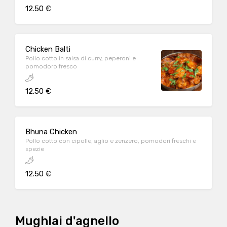
12.50 €
Chicken Balti
Pollo cotto in salsa di curry, peperoni e
pomodoro fresco
12.50 €
Bhuna Chicken
Pollo cotto con cipolle, aglio e zenzero, pomodori freschi e
spezie
12.50 €
Mughlai d'agnello