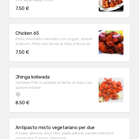
con salsa sweet chilly
7.50 €
Chicken 65
Pollo disossato marinato con yogurt, spezie
e albumi, fritto con farina di mais e farina di
ceci
7.50 €
Jhinga koliwada
Gamberi fritti in pastella di farina di mais con
spezie indiane
8.50 €
Antipasto misto vegetariano per due
Punjabi samosa, aloo tikki, palak pakora, paneer pakora e
onion ring (2 pezzi ciascuno)