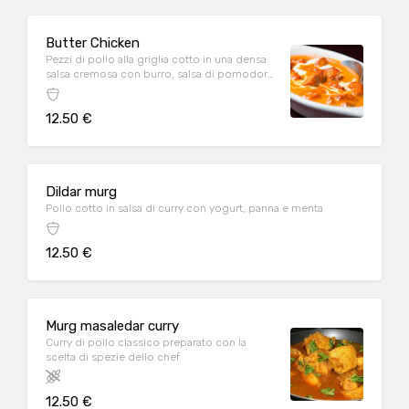
Butter Chicken
Pezzi di pollo alla griglia cotto in una densa
salsa cremosa con burro, salsa di pomodoro
e panna
12.50 €
Dildar murg
Pollo cotto in salsa di curry con yogurt, panna e menta
12.50 €
Murg masaledar curry
Curry di pollo classico preparato con la
scelta di spezie dello chef
12.50 €