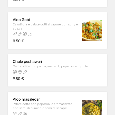
Aloo Gobi
Cavolfiore e patate cotti al vapore con curry e
spezie
8.50 €
Chole peshawari
Ceci cotti in con panna, anacardi, peperoni e cipolle
9.50 €
Aloo masaledar
Patate cotte con peperoni e aromatizzate
con semi di cumino e semi di senape