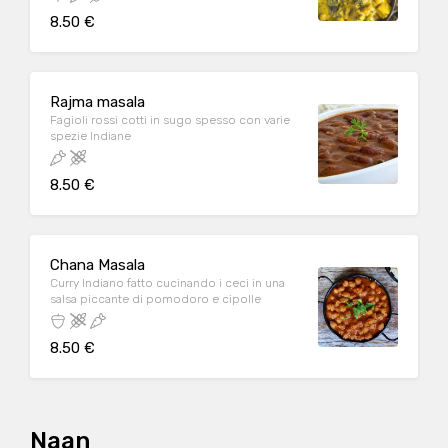
8.50 €
Rajma masala
Fagioli rossi cotti in sugo spesso con varie
spezie Indiane
8.50 €
Chana Masala
Curry Indiano fatto cucinando i ceci in una
salsa piccante di pomodoro e cipolle
8.50 €
Naan