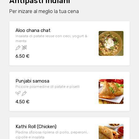
Antipasti indiani
Per inizare al meglio la tua cena
Aloo chana chat
Insalata di patate lesse con ceci, yogurt &
menta
6.50 €
Punjabi samosa
Piccole piramedine di patate e piselli
4.50 €
Kathi Roll (Chicken)
Piadina sfiziosa ripiena di pollo, peperoni,
cipolle e insalata