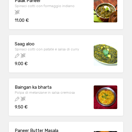
Palak Paneer
Spinaci cotti con formaggio indiano
11.00 €
Saag aloo
Spinaci cotti con patate e salsa di curry
9.00 €
Baingan ka bharta
Polpa di melanzane in salsa cremosa
9.50 €
Paneer Butter Masala