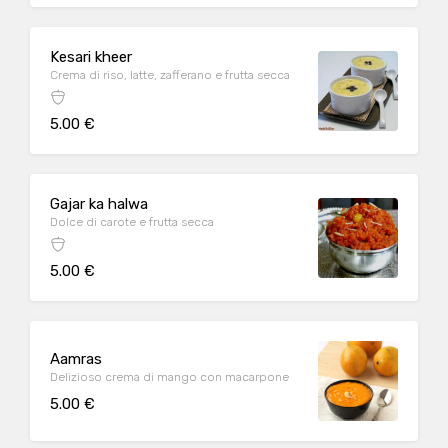
Kesari kheer
Crema di riso, latte, zafferano e frutta secca
5.00 €
Gajar ka halwa
Dolce di carote e frutta secca
5.00 €
Aamras
Delizioso crema di mango con macarpone
5.00 €