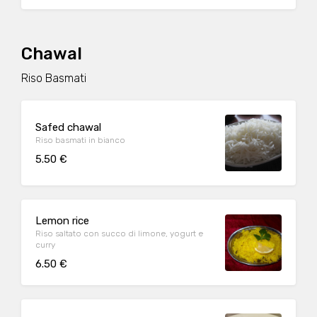
Chawal
Riso Basmati
Safed chawal
Riso basmati in bianco
5.50 €
Lemon rice
Riso saltato con succo di limone, yogurt e
curry
6.50 €