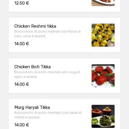
12.50 €
Chicken Reshmi tikka
Bocconcini di pollo marinati con farina di
ceci, uova e spezie.
14.00 €
Chicken Boti Tikka
Bocconcini di pollo marinato allo yogurt,
aglio e spezie
14.00 €
Murg Haryali Tikka
Bocconcini di pollo marinato con salsa di
menta e spinaci
14.00 €