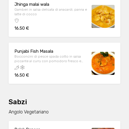
Jhinga malai wala
Gamberi in salsa delicata di anacardi, panna e
latte di cocco
16.50 €
Punjabi Fish Masala
Bocconcini di pesce spada cotto in salsa
piccante al curry con pomodoro fresco e
spezie
16.50 €
Sabzi
Angolo Vegetariano