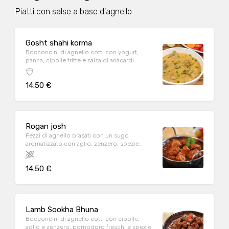
Piatti con salse a base d'agnello
Gosht shahi korma
Bocconcini di agnello cotti con yogurt,
panna, cipolle fritte e salsa di anacardi
14.50 €
Rogan josh
Pezzi di agnello brasati con un sugo
aromatizzato con aglio, zenzero, spezie
aromatiche e yogurt
14.50 €
Lamb Sookha Bhuna
Bocconcini di agnello cotti con cipolle,
aglio e zenzero, pomodoro freschi e spezie