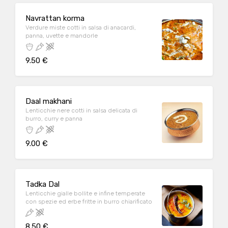
Navrattan korma
Verdure miste cotti in salsa di anacardi,
panna, uvette e mandorle
9.50 €
Daal makhani
Lenticchie nere cotti in salsa delicata di
burro, curry e panna
9.00 €
Tadka Dal
Lenticchie gialle bollite e infine temperate
con spezie ed erbe fritte in burro chiarificato
8.50 €