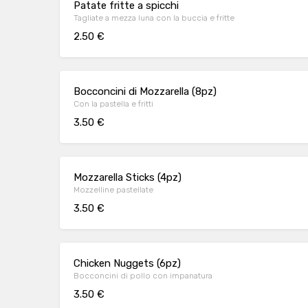
Patate fritte a spicchi
Tagliate a mezza luna con la buccia e fritte
2.50 €
Bocconcini di Mozzarella (8pz)
Con la pastella e fritti
3.50 €
Mozzarella Sticks (4pz)
Mozzelline pastellate
3.50 €
Chicken Nuggets (6pz)
Bocconcini di pollo con impanatura
3.50 €