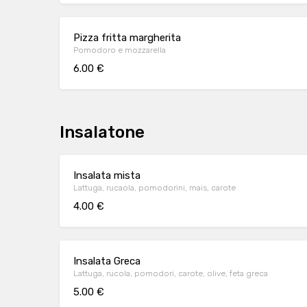
Pizza fritta margherita
Pomodoro e mozzarella
6.00 €
Insalatone
Insalata mista
Lattuga, rucaola, pomodorini, mais, carote
4.00 €
Insalata Greca
Lattuga, rucola, pomodori, carote, olive, feta greca
5.00 €