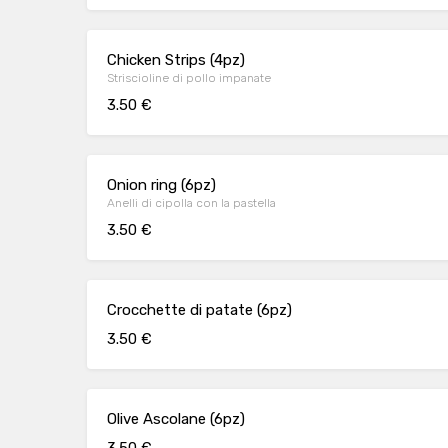
Chicken Strips (4pz)
Striscioline di pollo impanate
3.50 €
Onion ring (6pz)
Anelli di cipolla con la pastella
3.50 €
Crocchette di patate (6pz)
3.50 €
Olive Ascolane (6pz)