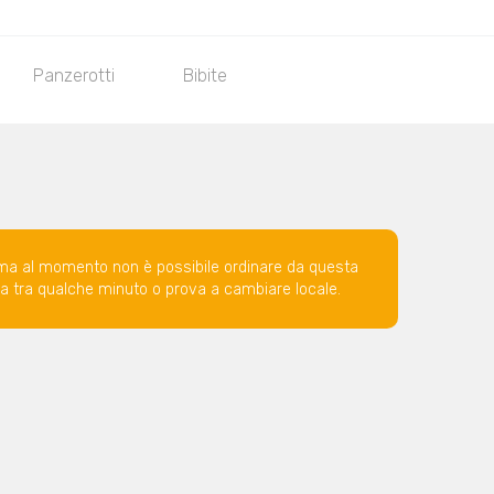
Panzerotti
Bibite
ma al momento non è possibile ordinare da questa
ova tra qualche minuto o prova a cambiare locale.