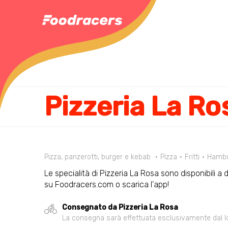
Pizzeria La Ro
Pizza, panzerotti, burger e kebab
Pizza
Fritti
Hambu
Le specialità di Pizzeria La Rosa sono disponibili a 
su Foodracers.com o scarica l'app!
Consegnato da Pizzeria La Rosa
La consegna sarà effettuata esclusivamente dal loca