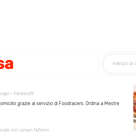
sa
rger
Panzerotti
domicilio grazie al servizio di Foodracers. Ordina a Mestre
le con i propri fattorini.