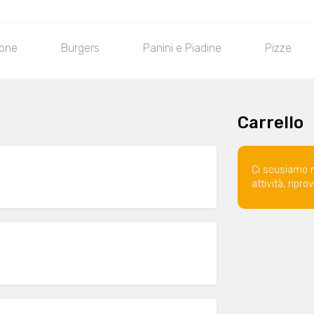
tone
Burgers
Panini e Piadine
Pizze
Carrello
Ci scusiamo 
attività, ripr