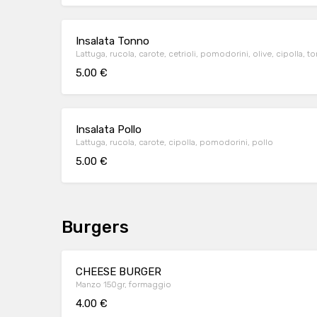
Insalata Tonno
Lattuga, rucola, carote, cetrioli, pomodorini, olive, cipolla, t
5.00 €
Insalata Pollo
Lattuga, rucola, carote, cipolla, pomodorini, pollo
5.00 €
Burgers
CHEESE BURGER
Manzo 150gr, formaggio
4.00 €