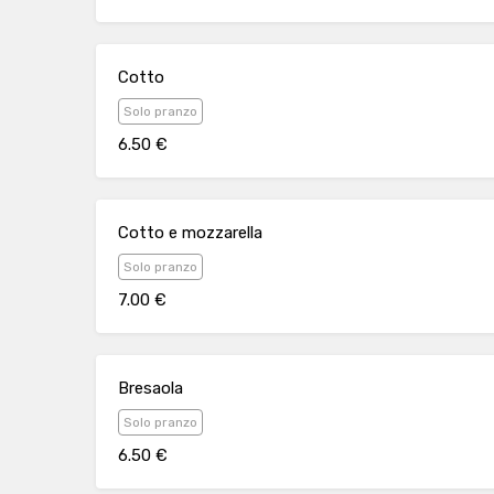
Cotto
Solo pranzo
6.50 €
Cotto e mozzarella
Solo pranzo
7.00 €
Bresaola
Solo pranzo
6.50 €