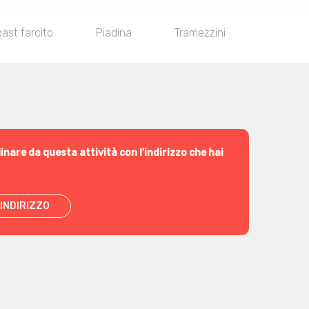
oast farcito
Piadina
Tramezzini
Insalat
inare da questa attività con l'indirizzo che hai
INDIRIZZO