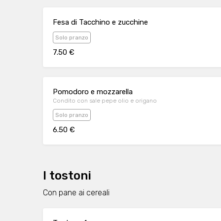
Fesa di Tacchino e zucchine
Solo pranzo
7.50 €
Pomodoro e mozzarella
Condito con sale pepe olio e origano
Solo pranzo
6.50 €
I tostoni
Con pane ai cereali