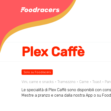
Plex Caffè
Solo su Foodracers
Vini, carne e snacks
Tramezzino
Carne
Toast
Pan
Le specialità di Plex Caffè sono disponibili con con
Mestre a pranzo e cena dalla nostra App o su Foo