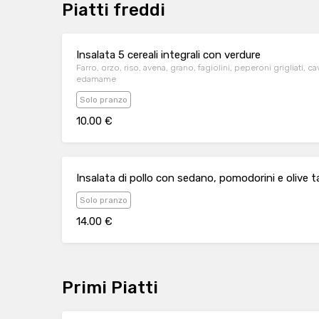
Piatti freddi
Insalata 5 cereali integrali con verdure
Farro, orzo, riso, avena, grano, fagiolini, peperoni grigliati, ca
edamame
Solo pranzo
10.00 €
Insalata di pollo con sedano, pomodorini e olive 
Solo pranzo
14.00 €
Primi Piatti