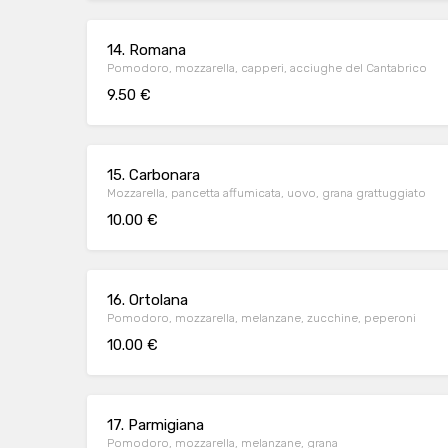
14. Romana
Pomodoro, mozzarella, capperi, acciughe del Cantabrico
9.50 €
15. Carbonara
Mozzarella, pancetta affumicata, uovo, grana grattuggiato
10.00 €
16. Ortolana
Pomodoro, mozzarella, melanzane, zucchine, peperoni
10.00 €
17. Parmigiana
Pomodoro, mozzarella, melanzane, grana