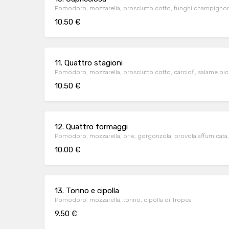
Pomodoro, mozzarella, prosciutto cotto, funghi champignon, 
10.50 €
11. Quattro stagioni
Pomodoro, mozzarella, prosciutto cotto, carciofi, salame pi
10.50 €
12. Quattro formaggi
Pomodoro, mozzarella, brie, gorgonzola, provola affumicata,
10.00 €
13. Tonno e cipolla
Pomodoro, mozzarella, tonno, cipolla di Tropea
9.50 €