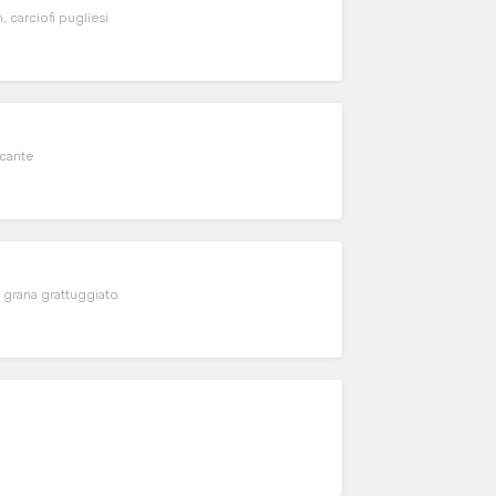
carciofi pugliesi
ccante
 grana grattuggiato