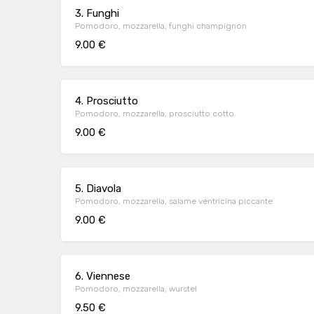
3. Funghi
Pomodoro, mozzarella, funghi champignon
9.00 €
4. Prosciutto
Pomodoro, mozzarella, prosciutto cotto
9.00 €
5. Diavola
Pomodoro, mozzarella, salame ventricina piccante
9.00 €
6. Viennese
Pomodoro, mozzarella, wurstel
9.50 €