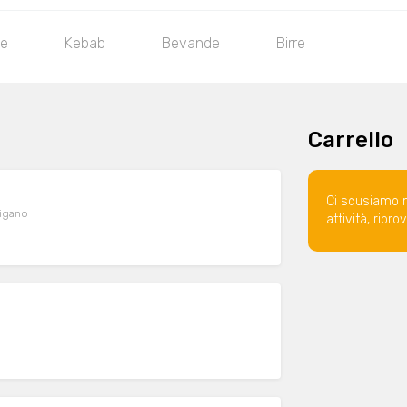
te
Kebab
Bevande
Birre
Carrello
Ci scusiamo 
rigano
attività, ripr