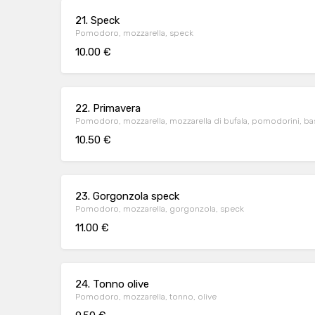
21. Speck
Pomodoro, mozzarella, speck
10.00 €
22. Primavera
Pomodoro, mozzarella, mozzarella di bufala, pomodorini, bas
10.50 €
23. Gorgonzola speck
Pomodoro, mozzarella, gorgonzola, speck
11.00 €
24. Tonno olive
Pomodoro, mozzarella, tonno, olive