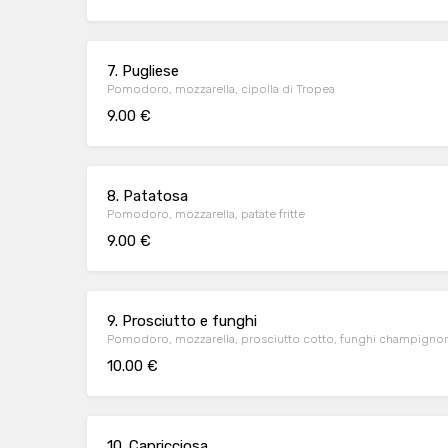
7. Pugliese
Pomodoro, mozzarella, cipolla di Tropea
9.00 €
8. Patatosa
Pomodoro, mozzarella, patate fritte
9.00 €
9. Prosciutto e funghi
Pomodoro, mozzarella, prosciutto cotto, funghi champigno
10.00 €
10. Capricciosa