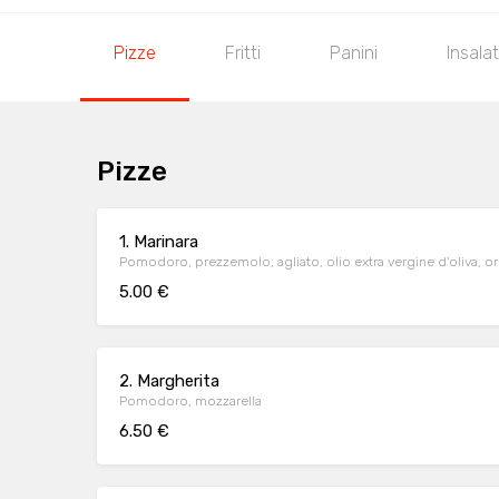
Pizze
Fritti
Panini
Insala
Pizze
1. Marinara
Pomodoro, prezzemolo, agliato, olio extra vergine d'oliva, o
5.00 €
2. Margherita
Pomodoro, mozzarella
6.50 €