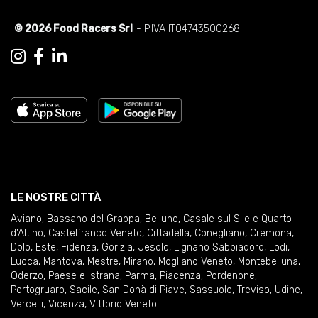
© 2026 Food Racers Srl
- P.IVA IT04743500268
LE NOSTRE CITTÀ
Aviano
,
Bassano del Grappa
,
Belluno
,
Casale sul Sile e Quarto
d'Altino
,
Castelfranco Veneto
,
Cittadella
,
Conegliano
,
Cremona
,
Dolo
,
Este
,
Fidenza
,
Gorizia
,
Jesolo
,
Lignano Sabbiadoro
,
Lodi
,
Lucca
,
Mantova
,
Mestre
,
Mirano
,
Mogliano Veneto
,
Montebelluna
,
Oderzo
,
Paese e Istrana
,
Parma
,
Piacenza
,
Pordenone
,
Portogruaro
,
Sacile
,
San Donà di Piave
,
Sassuolo
,
Treviso
,
Udine
,
Vercelli
,
Vicenza
,
Vittorio Veneto