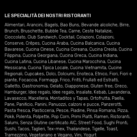
LE SPECIALITÀ DEI NOSTRI RISTORANTI
Alimentari
,
Arancini
,
Bagels
,
Bao Buns
,
Bevande alcoliche
,
Birre
,
Brunch
,
Bruschette
,
Bubble Tea
,
Carne
,
Ceste Natalizie
,
Cioccolato
,
Club Sandwich
,
Cocktail
,
Colazioni
,
Colazioni
,
Conserve
,
Crêpes
,
Cucina Araba
,
Cucina Balcanica
,
Cucina
Bavarese
,
Cucina Cinese
,
Cucina Coreana
,
Cucina Creola
,
Cucina
Filippina
,
Cucina Georgiana
,
Cucina Greca
,
Cucina Indiana
,
Cucina Latina
,
Cucina Libanese
,
Cucina Marocchina
,
Cucina
Messicana
,
Cucina Tipica Locale
,
Cucina Vietnamita
,
Cucine
Regionali
,
Cupcakes
,
Dolci
,
Dolciumi
,
Enoteca
,
Etnico
,
Fiori
,
Fiori e
piante
,
Focaccia
,
Formaggi
,
Frico
,
Fritti
,
Frullati ed Estratti
,
Galletto
,
Gastronomia
,
Gelato
,
Giapponese
,
Gluten free
,
Greco
,
Hamburger
,
Idee regalo
,
Idee regalo
,
Insalate
,
Kebab
,
Lavanderia
,
Lavasecco
,
Macelleria
,
Montaditos y Tapas
,
Ortofrutta
,
Paella
,
Pane
,
Panificio
,
Panini
,
Panuozzi, calzoni e pucce
,
Panzerotti
,
Pasta fresca
,
Pasticceria
,
Pesce
,
Piadine
,
Pinsa Romana
,
Pizza
,
Pokè
,
Polenta
,
Polpette
,
Pop Corn
,
Primi Piatti
,
Ramen
,
Ristoranti
,
Salumi
,
Senza Glutine certificato AIC
,
Street Food
,
Sughi Pronti
,
Sushi
,
Tacos
,
Taglieri
,
Tex-mex
,
Thailandese
,
Tigelle
,
Toast
,
Tramezzino
,
Vegetariano e Vegano
,
Vini
,
Yogurt