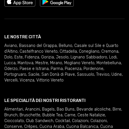
LE NOSTRE CITTÀ
Aviano
,
Bassano del Grappa
,
Belluno
,
Casale sul Sile e Quarto
d'Altino
,
Castelfranco Veneto
,
Cittadella
,
Conegliano
,
Cremona
,
Dolo
,
Este
,
Fidenza
,
Gorizia
,
Jesolo
,
Lignano Sabbiadoro
,
Lodi
,
Lucca
,
Mantova
,
Mestre
,
Mirano
,
Mogliano Veneto
,
Montebelluna
,
Oderzo
,
Paese e Istrana
,
Parma
,
Piacenza
,
Pordenone
,
Portogruaro
,
Sacile
,
San Donà di Piave
,
Sassuolo
,
Treviso
,
Udine
,
Vercelli
,
Vicenza
,
Vittorio Veneto
LE SPECIALITÀ DEI NOSTRI RISTORANTI
Alimentari
,
Arancini
,
Bagels
,
Bao Buns
,
Bevande alcoliche
,
Birre
,
Brunch
,
Bruschette
,
Bubble Tea
,
Carne
,
Ceste Natalizie
,
Cioccolato
,
Club Sandwich
,
Cocktail
,
Colazioni
,
Colazioni
,
Conserve
,
Crêpes
,
Cucina Araba
,
Cucina Balcanica
,
Cucina