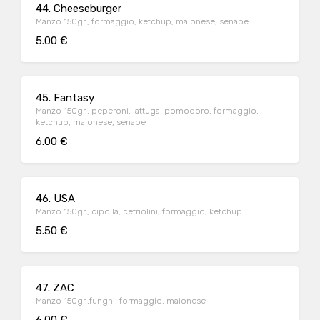
44. Cheeseburger
Manzo 150gr., formaggio, ketchup, maionese, senape
5.00 €
45. Fantasy
Manzo 150gr., peperoni, lattuga, pomodoro, formaggio,
ketchup, maionese, senape
6.00 €
46. USA
Manzo 150gr., cipolla, cetriolini, formaggio, ketchup
5.50 €
47. ZAC
Manzo 150gr.,funghi, formaggio, maionese