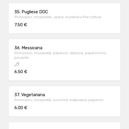
35. Pugliese DOC
Pomodoro, mozzarella,, speck, burratina a fine cottura
7.50 €
36. Messicana
Pomodoro, mozzarella, peperoni, salsiccia, peperoncino
piccante
6.50 €
37. Vegetariana
Pomodoro, mozzarella, zucchine, melanzane, peperoni
6.00 €