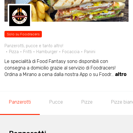
Solo su Foodracers
Panzerotti, pucce e tanto altro!
Pizza
Fritti
Hamburger
Focaccia
Panini
Le specialità di Food Fantasy sono disponibili con
consegna a domicilio grazie al servizio di Foodracers!
Ordina a Mirano a cena dalla nostra App o su Foodr
...
altro
Panzerotti
Pucce
Pizze
Pizze bia