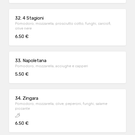
32. 4 Stagioni
Pomodoro, mozzarella, prosciutto cotto, funghi, carciofi,
olive nere
6.50 €
33. Napoletana
Pomodoro, mozzarella, acciughe e capperi
5.50 €
34. Zingara
Pomodoro, mozzarella, olive, peperoni, funghi, salame
piccante
6.50 €