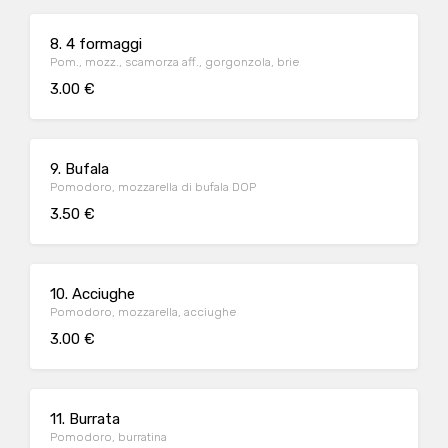
8. 4 formaggi
Pom., mozz., scamorza aff., gorgonzola, brie
3.00 €
9. Bufala
Pomodoro, mozzarella di bufala DOP
3.50 €
10. Acciughe
Pomodoro, mozzarella, acciughe
3.00 €
11. Burrata
Pomodoro, burratina