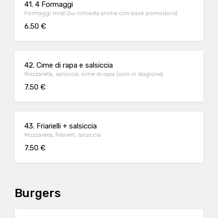
41. 4 Formaggi
Formaggi misti (su richiesta anche con base pomodoro)
6.50 €
42. Cime di rapa e salsiccia
Mozzarella, salsiccia, cime di rapa (solo in stagione)
7.50 €
43. Friarielli + salsiccia
Mozzarella, friarielli, salsiccia
7.50 €
Burgers