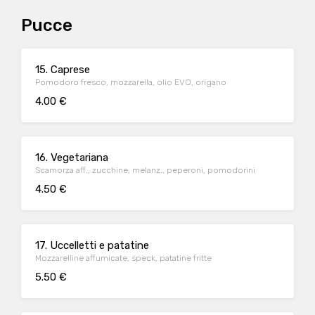
Pucce
15. Caprese
Pomodoro fresco, mozzarella, olio EVO, origano
4.00 €
16. Vegetariana
Scamorza aff., zucchine, melanz., peperoni, pomodorini
4.50 €
17. Uccelletti e patatine
Mozzarelline affumicate, speck, patatine fritte
5.50 €