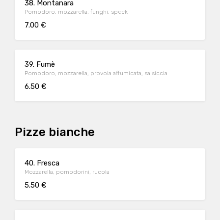
38. Montanara
Pomodoro, mozzarella, funghi, speck
7.00 €
39. Fumè
Pomodoro, mozzarella, provola affumicata, salsiccia
6.50 €
Pizze bianche
40. Fresca
Mozzarella, pomodorini, rucola
5.50 €