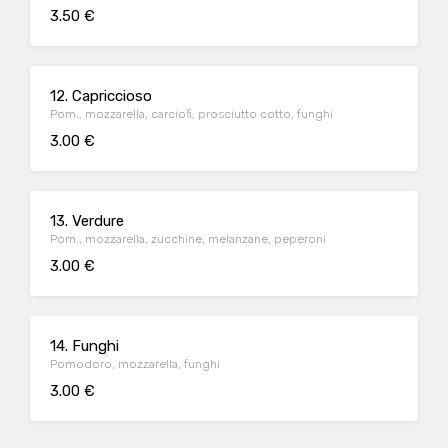
3.50 €
12. Capriccioso
Pom., mozzarella, carciofi, prosciutto cotto, funghi
3.00 €
13. Verdure
Pom., mozzarella, zucchine, melanzane, peperoni
3.00 €
14. Funghi
Pomodoro, mozzarella, funghi
3.00 €