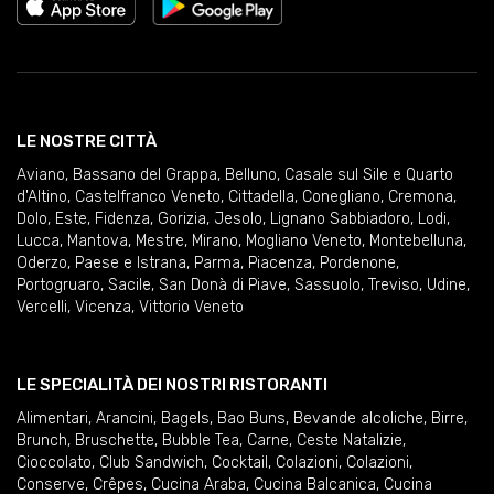
LE NOSTRE CITTÀ
Aviano
,
Bassano del Grappa
,
Belluno
,
Casale sul Sile e Quarto
d'Altino
,
Castelfranco Veneto
,
Cittadella
,
Conegliano
,
Cremona
,
Dolo
,
Este
,
Fidenza
,
Gorizia
,
Jesolo
,
Lignano Sabbiadoro
,
Lodi
,
Lucca
,
Mantova
,
Mestre
,
Mirano
,
Mogliano Veneto
,
Montebelluna
,
Oderzo
,
Paese e Istrana
,
Parma
,
Piacenza
,
Pordenone
,
Portogruaro
,
Sacile
,
San Donà di Piave
,
Sassuolo
,
Treviso
,
Udine
,
Vercelli
,
Vicenza
,
Vittorio Veneto
LE SPECIALITÀ DEI NOSTRI RISTORANTI
Alimentari
,
Arancini
,
Bagels
,
Bao Buns
,
Bevande alcoliche
,
Birre
,
Brunch
,
Bruschette
,
Bubble Tea
,
Carne
,
Ceste Natalizie
,
Cioccolato
,
Club Sandwich
,
Cocktail
,
Colazioni
,
Colazioni
,
Conserve
,
Crêpes
,
Cucina Araba
,
Cucina Balcanica
,
Cucina