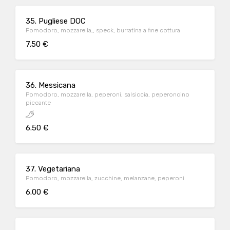
35. Pugliese DOC
Pomodoro, mozzarella,, speck, burratina a fine cottura
7.50 €
36. Messicana
Pomodoro, mozzarella, peperoni, salsiccia, peperoncino
piccante
6.50 €
37. Vegetariana
Pomodoro, mozzarella, zucchine, melanzane, peperoni
6.00 €