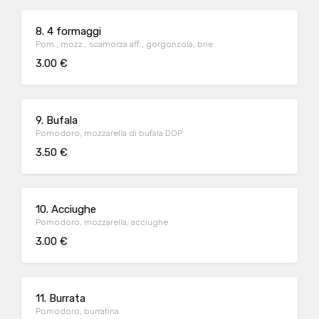
8. 4 formaggi
Pom., mozz., scamorza aff., gorgonzola, brie
3.00 €
9. Bufala
Pomodoro, mozzarella di bufala DOP
3.50 €
10. Acciughe
Pomodoro, mozzarella, acciughe
3.00 €
11. Burrata
Pomodoro, burratina