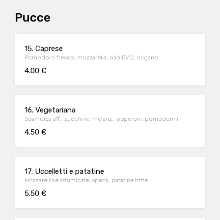
Pucce
15. Caprese
Pomodoro fresco, mozzarella, olio EVO, origano
4.00 €
16. Vegetariana
Scamorza aff., zucchine, melanz., peperoni, pomodorini
4.50 €
17. Uccelletti e patatine
Mozzarelline affumicate, speck, patatine fritte
5.50 €