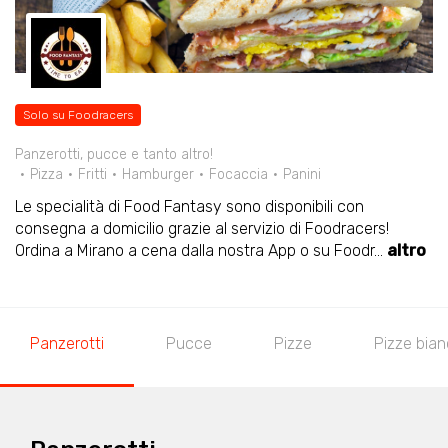
Solo su Foodracers
Panzerotti, pucce e tanto altro!
Pizza
Fritti
Hamburger
Focaccia
Panini
Le specialità di Food Fantasy sono disponibili con
consegna a domicilio grazie al servizio di Foodracers!
Ordina a Mirano a cena dalla nostra App o su Foodr
...
altro
Panzerotti
Pucce
Pizze
Pizze bia