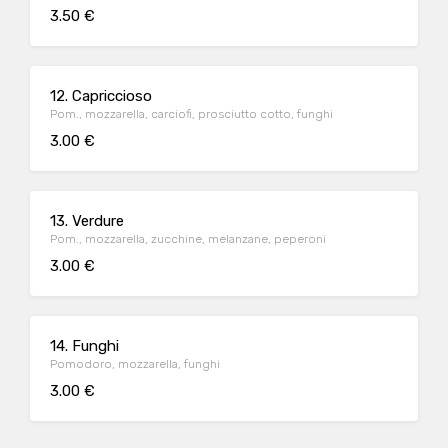
3.50 €
12. Capriccioso
Pom., mozzarella, carciofi, prosciutto cotto, funghi
3.00 €
13. Verdure
Pom., mozzarella, zucchine, melanzane, peperoni
3.00 €
14. Funghi
Pomodoro, mozzarella, funghi
3.00 €