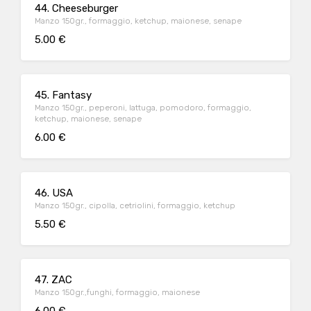
44. Cheeseburger
Manzo 150gr., formaggio, ketchup, maionese, senape
5.00 €
45. Fantasy
Manzo 150gr., peperoni, lattuga, pomodoro, formaggio,
ketchup, maionese, senape
6.00 €
46. USA
Manzo 150gr., cipolla, cetriolini, formaggio, ketchup
5.50 €
47. ZAC
Manzo 150gr.,funghi, formaggio, maionese