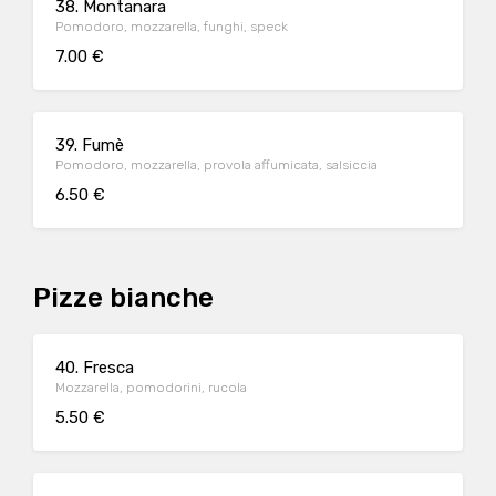
38. Montanara
Pomodoro, mozzarella, funghi, speck
7.00 €
39. Fumè
Pomodoro, mozzarella, provola affumicata, salsiccia
6.50 €
Pizze bianche
40. Fresca
Mozzarella, pomodorini, rucola
5.50 €