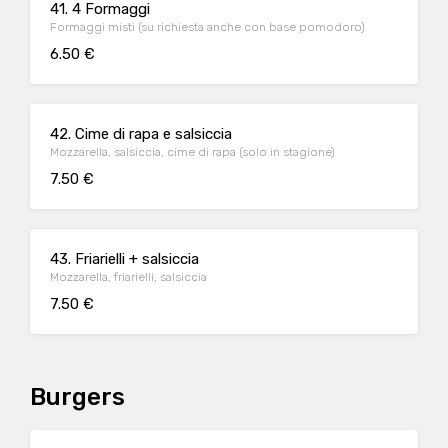
41. 4 Formaggi
Formaggi misti (su richiesta anche con base pomodoro)
6.50 €
42. Cime di rapa e salsiccia
Mozzarella, salsiccia, cime di rapa (solo in stagione)
7.50 €
43. Friarielli + salsiccia
Mozzarella, friarielli, salsiccia
7.50 €
Burgers