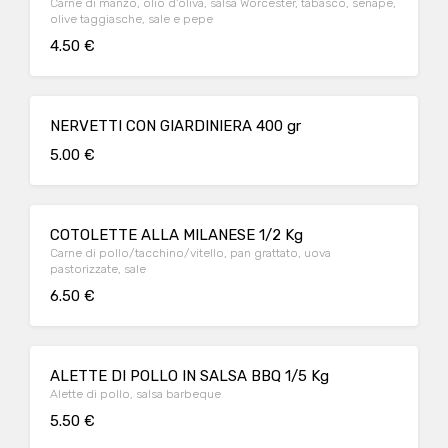
Carne di manzo, olio d'oliva, salsa Worcester, tabasco, senape,
olive taggiasche, sale e pepe
4.50 €
NERVETTI CON GIARDINIERA 400 gr
5.00 €
COTOLETTE ALLA MILANESE 1/2 Kg
Carne di pollo/tacchino/vitello, pan grattato, uova
pastorizzate, sale
6.50 €
ALETTE DI POLLO IN SALSA BBQ 1/5 Kg
Alette di pollo, salsa barbeque
5.50 €