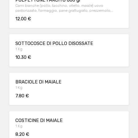
POLPETTONE FARCITO 600 gr
Carni bianche (pollo, tacchino, vitello, maiale) uovo
pastorizzato, formaggio, pane grattugiato, prezzemolo,
salamoia bolognese
12.00 €
SOTTOCOSCE DI POLLO DISOSSATE
1 Kg
10.30 €
BRACIOLE DI MAIALE
1 Kg
7.80 €
COSTICINE DI MAIALE
1 Kg
8.20 €