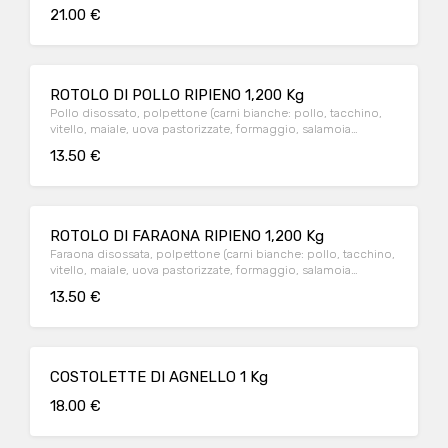
salamoia bolognese)
21.00 €
ROTOLO DI POLLO RIPIENO 1,200 Kg
Pollo disossato, polpettone (carni bianche: pollo, tacchino,
vitello, maiale, uova pastorizzate, formaggio, salamoia
bolognese)
13.50 €
ROTOLO DI FARAONA RIPIENO 1,200 Kg
Faraona disossata, polpettone (carni bianche: pollo, tacchino,
vitello, maiale, uova pastorizzate, formaggio, salamoia
bolognese)
13.50 €
COSTOLETTE DI AGNELLO 1 Kg
18.00 €