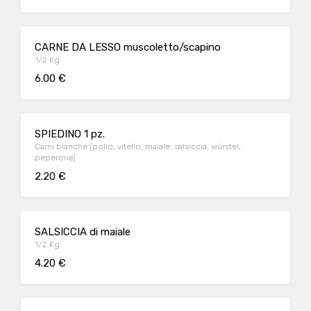
CARNE DA LESSO muscoletto/scapino
1/2 Kg
6.00 €
SPIEDINO 1 pz.
Carni bianche (pollo, vitello, maiale, salsiccia, würstel,
peperone)
2.20 €
SALSICCIA di maiale
1/2 Kg
4.20 €