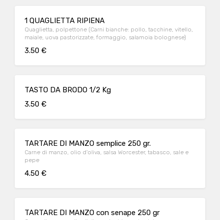
1 QUAGLIETTA RIPIENA
Quaglietta, polpettone (Carni bianche: pollo, tacchine, vitello,
maiale, uova pastorizzate, formaggio, salamoia bolognese)
3.50 €
TASTO DA BRODO 1/2 Kg
3.50 €
TARTARE DI MANZO semplice 250 gr.
Carne di manzo, olio d'oliva, salsa Worcester, tabasco, sale e
pepe
4.50 €
TARTARE DI MANZO con senape 250 gr