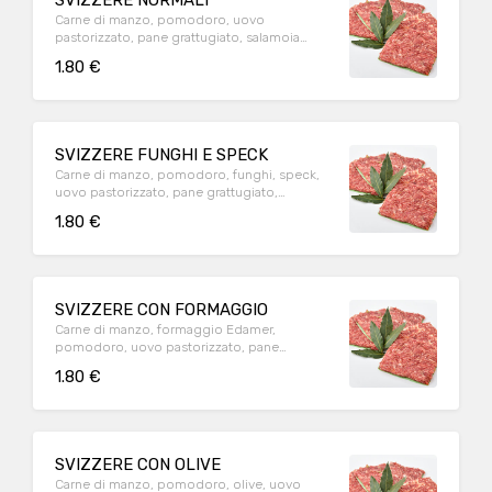
SVIZZERE NORMALI
Carne di manzo, pomodoro, uovo
pastorizzato, pane grattugiato, salamoia
bolognese
1.80 €
SVIZZERE FUNGHI E SPECK
Carne di manzo, pomodoro, funghi, speck,
uovo pastorizzato, pane grattugiato,
salamoia bolognese
1.80 €
SVIZZERE CON FORMAGGIO
Carne di manzo, formaggio Edamer,
pomodoro, uovo pastorizzato, pane
grattugiato, salamoia bolognese
1.80 €
SVIZZERE CON OLIVE
Carne di manzo, pomodoro, olive, uovo