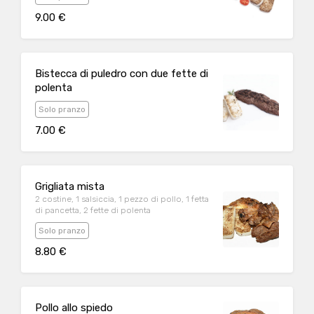
9.00 €
Bistecca di puledro con due fette di
polenta
Solo pranzo
7.00 €
Grigliata mista
2 costine, 1 salsiccia, 1 pezzo di pollo, 1 fetta
di pancetta, 2 fette di polenta
Solo pranzo
8.80 €
Pollo allo spiedo