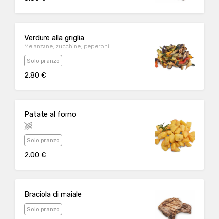
Verdure alla griglia
Melanzane, zucchine, peperoni
Solo pranzo
2.80 €
Patate al forno
Solo pranzo
2.00 €
Braciola di maiale
Solo pranzo