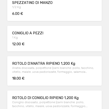
SPEZZATINO DI MANZO
1/2 Kg
6.00 €
CONIGLIO A PEZZI
1 Kg
12.00 €
ROTOLO D'ANATRA RIPIENO 1,200 Kg
Anatra disossata, polpettone (carni bianche: pollo, tacchino,
vitello, maiale, uova pastorizzate, formaggio, salamoia
bolognese)
18.00 €
ROTOLO DI CONIGLIO RIPIENO 1,200 Kg
Coniglio disossato, polpettone (carni bianche: pollo,
tacchino, vitello, maiale, uova pastorizzate, formaggio,