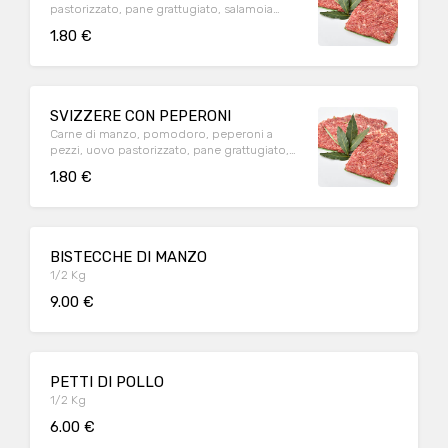
pastorizzato, pane grattugiato, salamoia
bolognese
1.80 €
SVIZZERE CON PEPERONI
Carne di manzo, pomodoro, peperoni a
pezzi, uovo pastorizzato, pane grattugiato,
salamoia bolognese
1.80 €
BISTECCHE DI MANZO
1/2 Kg
9.00 €
PETTI DI POLLO
1/2 Kg
6.00 €