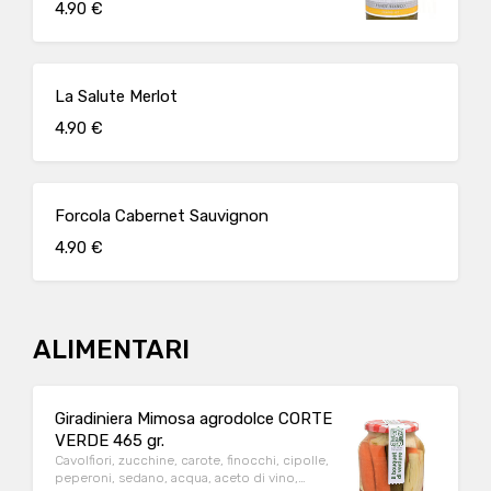
4.90 €
e a pasta molle, Salumi
La Salute Merlot
4.90 €
Forcola Cabernet Sauvignon
4.90 €
ALIMENTARI
Giradiniera Mimosa agrodolce CORTE
VERDE 465 gr.
Cavolfiori, zucchine, carote, finocchi, cipolle,
peperoni, sedano, acqua, aceto di vino,