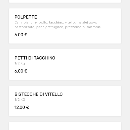
POLPETTE
Carni bianche (pollo, tacchino, vitello, maiale) uovo
pastorizzato, pane grattugiato, prezzemolo, salamoia
bolognese. 1/2 Kg
6.00 €
PETTI DI TACCHINO
1/2 Kg
6.00 €
BISTECCHE DI VITELLO
1/2 KG
12.00 €