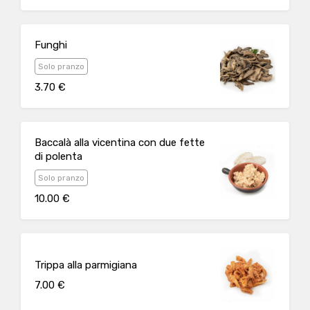
Funghi
Solo pranzo
3.70 €
Baccalà alla vicentina con due fette
di polenta
Solo pranzo
10.00 €
Trippa alla parmigiana
7.00 €