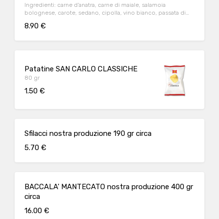
Ingredienti: carne d'anatra, carne di maiale, salamoia
bolognese, carote, sedano, cipolla, vino bianco, passata di
pomodoro
8.90 €
Patatine SAN CARLO CLASSICHE
80 gr
1.50 €
Sfilacci nostra produzione 190 gr circa
5.70 €
BACCALA' MANTECATO nostra produzione 400 gr
circa
16.00 €