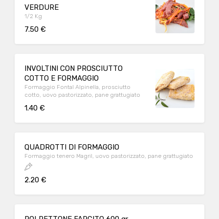
VERDURE
1/2 Kg
7.50 €
INVOLTINI CON PROSCIUTTO
COTTO E FORMAGGIO
Formaggio Fontal Alpinella, prosciutto
cotto, uovo pastorizzato, pane grattugiato
1.40 €
QUADROTTI DI FORMAGGIO
Formaggio tenero Magril, uovo pastorizzato, pane grattugiato
2.20 €