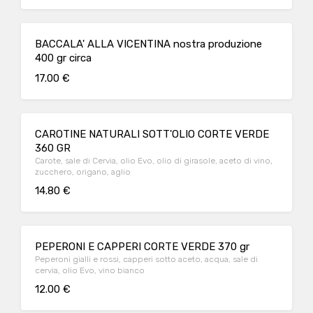
BACCALA' ALLA VICENTINA nostra produzione
400 gr circa
17.00 €
CAROTINE NATURALI SOTT'OLIO CORTE VERDE
360 GR
Carote, sale di Cervia, olio Evo, olio di girasole, aceto di vino,
zucchero, origano, aglio
14.80 €
PEPERONI E CAPPERI CORTE VERDE 370 gr
Peperoni gialli e rossi, capperi sotto aceto, acqua, sale di
cervia, olio Evo, vino bianco
12.00 €