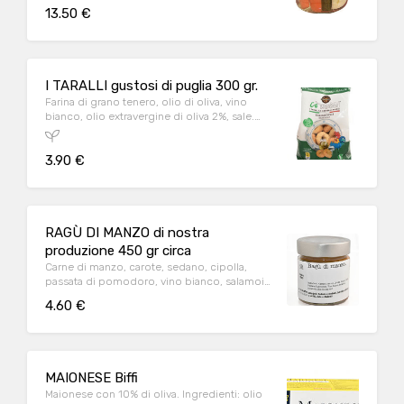
zucchero, sale, pepe e alloro naturale
13.50 €
I TARALLI gustosi di puglia 300 gr.
Farina di grano tenero, olio di oliva, vino
bianco, olio extravergine di oliva 2%, sale.
Può contenere tracce di sesamo e di latte.
3.90 €
RAGÙ DI MANZO di nostra
produzione 450 gr circa
Carne di manzo, carote, sedano, cipolla,
passata di pomodoro, vino bianco, salamoia
bolognese, olio di semi vari
4.60 €
MAIONESE Biffi
Maionese con 10% di oliva. Ingredienti: olio