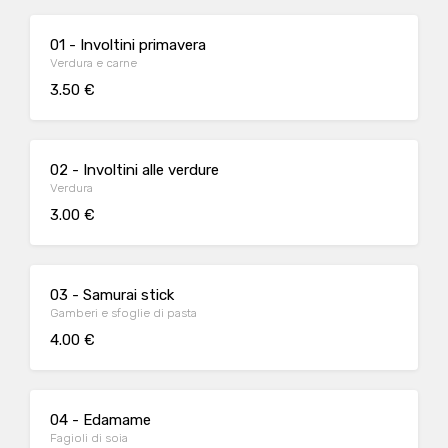
01 - Involtini primavera
Verdura e carne
3.50 €
02 - Involtini alle verdure
Verdura
3.00 €
03 - Samurai stick
Gamberi e sfoglie di pasta
4.00 €
04 - Edamame
Fagioli di soia