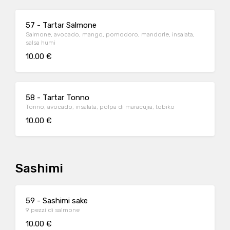
57 - Tartar Salmone
Salmone, avocado, mango, pomodoro, mandorle, insalata,
salsa humi
10.00 €
58 - Tartar Tonno
Tonno, avocado, insalata, polpa di maracujia, tobiko
10.00 €
Sashimi
59 - Sashimi sake
9 pezzi di salmone
10.00 €