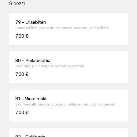
8 pezzi
79 - Uraebiten
Gamberi fritti, avocado,maionese, sesamo, patate fritte
7.00 €
80 - Philadelphia
Salmone, philadelphia, avocado,sesamo
7.00 €
81 - Miura maki
Salmone alla piastra, avocado, philadelphia, tobiko, teriyaki
7.00 €