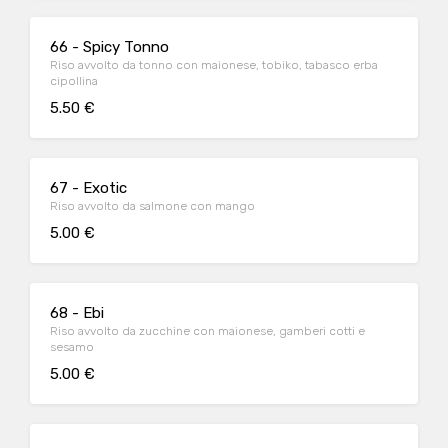
66 - Spicy Tonno
Riso avvolto da tonno con maionese, tobiko, tabasco erba
cipollina
5.50 €
67 - Exotic
Riso avvolto da salmone con mango
5.00 €
68 - Ebi
Riso avvolto da zucchine con maionese, gamberi cotti e
sesamo
5.00 €