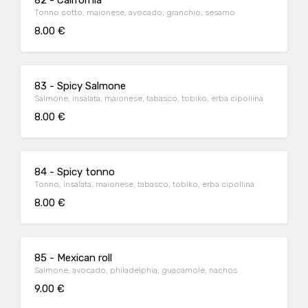
82 - California
Tonno cotto, maionese, avocado, granchio, sesamo
8.00 €
83 - Spicy Salmone
Salmone, insalata, maionese, tabasco, tobiko, erba cipollina
8.00 €
84 - Spicy tonno
Tonno, insalata, maionese, tabasco, tobiko, erba cipollina
8.00 €
85 - Mexican roll
Salmone, avocado, philadelphia, guacamole, nachos
9.00 €