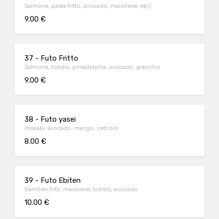
Salmone, pasta fritto, avocado, maionese, ebi)
9.00 €
37 - Futo Fritto
Salmone, tobiko, philadelphia, avocado, granchio
9.00 €
38 - Futo yasei
Insalata, avocado, mango, cetriolo
8.00 €
39 - Futo Ebiten
Gamberi fritti, maionese, tobiko, avocado
10.00 €