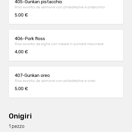
405-Gunkan pistacchio
Riso avvolto da salmone con philadelphia e pistacchio
5.00 €
406-Pork floss
Riso avvolto da alghe con maiale in polvere maionese
4.00 €
407-Gunkan oreo
Riso avvolto da salmone con philadelphia e oreo
5.00 €
Onigiri
1 pezzo