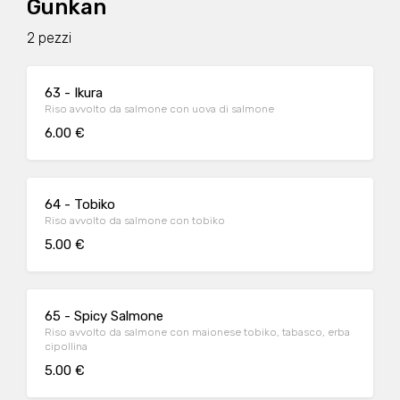
Gunkan
2 pezzi
63 - Ikura
Riso avvolto da salmone con uova di salmone
6.00 €
64 - Tobiko
Riso avvolto da salmone con tobiko
5.00 €
65 - Spicy Salmone
Riso avvolto da salmone con maionese tobiko, tabasco, erba
cipollina
5.00 €