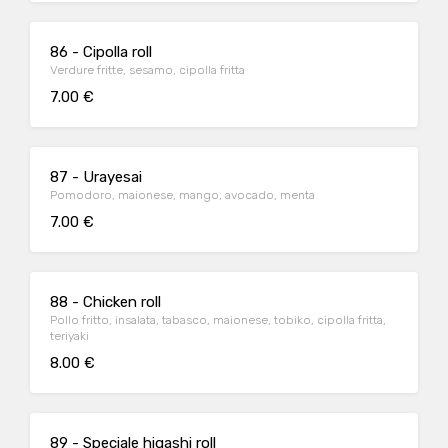
86 - Cipolla roll
Verdure fritte, sesamo, cipolla fritta
7.00 €
87 - Urayesai
Pomodoro, maionese, mango, avocado, menta
7.00 €
88 - Chicken roll
Pollo fritto, insalata, tabasco, maionese, tobiko, cipolla fritta,
teriyaki
8.00 €
89 - Speciale higashi roll