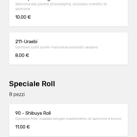
Salmone alla piastra philadelphia, avocado rivestito di
salmone
10.00 €
211-Uraebi
Gamberi cotti surimi maionese avocado sesamo
8.00 €
Speciale Roll
8 pezzi
90 - Shibuya Roll
Gamberi fritti, insalata teriyaki rivestimento di salmone e tonno
11.00 €