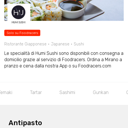
Solo su Foodracers
Ristorante Giapponese
Japanese
Sushi
Le specialità di Humi Sushi sono disponibili con consegna a
domicilio grazie al servizio di Foodracers. Ordina a Mirano a
pranzo e cena dalla nostra App o su Foodracers.com
ta
Nigiri
Futomaki
Hosomaki
Te
Antipasto