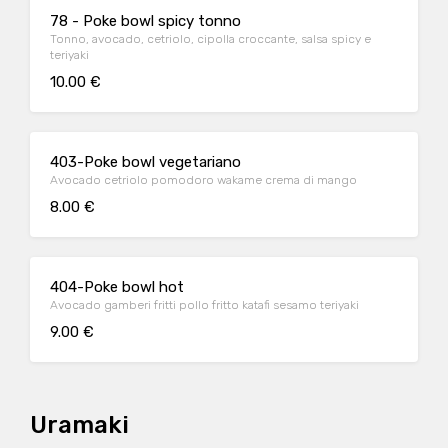
78 - Poke bowl spicy tonno
Tonno, avocado, cetriolo, cipolla croccante, salsa spicy e
teriyaki
10.00 €
403-Poke bowl vegetariano
Avocado cetriolo pomodoro wakame crema di mango
8.00 €
404-Poke bowl hot
Avocado gamberi fritti pollo fritto katafi sesamo teriyaki
9.00 €
Uramaki