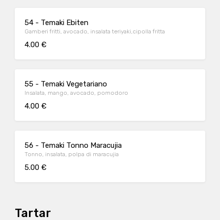
54 - Temaki Ebiten
Gamberi fritti, avocado, insalata teriyaki,cipolla fritta
4.00 €
55 - Temaki Vegetariano
Insalata, mango, avocado, pomodoro
4.00 €
56 - Temaki Tonno Maracujia
Tonno, insalata, polpa di maracujia
5.00 €
Tartar