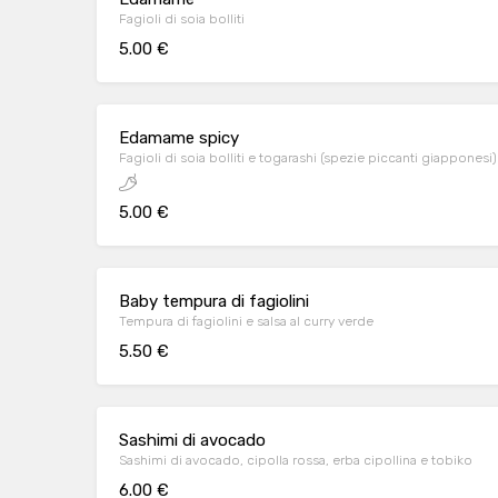
Fagioli di soia bolliti
5.00 €
Edamame spicy
Fagioli di soia bolliti e togarashi (spezie piccanti giapponesi)
5.00 €
Baby tempura di fagiolini
Tempura di fagiolini e salsa al curry verde
5.50 €
Sashimi di avocado
Sashimi di avocado, cipolla rossa, erba cipollina e tobiko
6.00 €