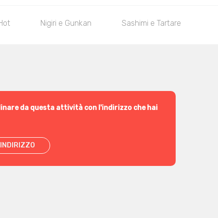
Hot
Nigiri e Gunkan
Sashimi e Tartare
S
inare da questa attività con l'indirizzo che hai
INDIRIZZO