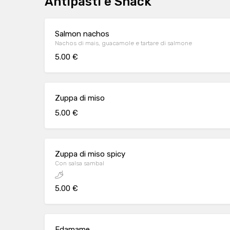
Antipasti e Snack
Salmon nachos
Nachos di mais, guacamole e tartare di salmone
5.00 €
Zuppa di miso
5.00 €
Zuppa di miso spicy
Con salsa sambal
5.00 €
Edamame