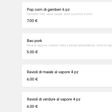
Pop corn di gamberi 6 pz
Gamberi fritti, salsa sweet, erba cipollina e lime
7.00 €
Bao pork
Pane al vapore, maiale cotto a bassa temperatura, cime di rapa
5.00 €
Ravioli di maiale al vapore 4 pz
6.00 €
Ravioli di verdure al vapore 4 pz
6.00 €