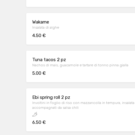
Wakame
Insalata di alghe
4.50 €
Tuna tacos 2 pz
Nachos di mais, guacamole e tartare di tonno pinna gialla
5.00 €
Ebi spring roll 2 pz
Involtini in foglio di riso con mazzancolla in tempura, insala
accompagnati da salsa chili
6.50 €