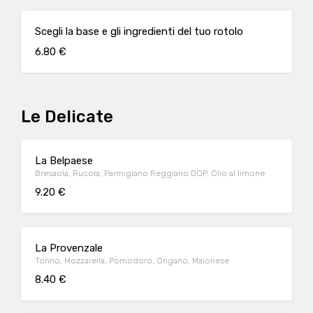
Scegli la base e gli ingredienti del tuo rotolo
6.80 €
Le Delicate
La Belpaese
Bresaola, Rucola, Parmigiano Reggiano DOP, Olio al limone
9.20 €
La Provenzale
Tonno, Mozzarella, Pomodoro, Origano, Maionese
8.40 €