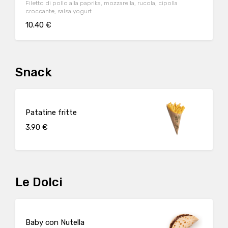
Filetto di pollo alla paprika, mozzarella, rucola, cipolla
croccante, salsa yogurt
10.40 €
Snack
Patatine fritte
3.90 €
Le Dolci
Baby con Nutella