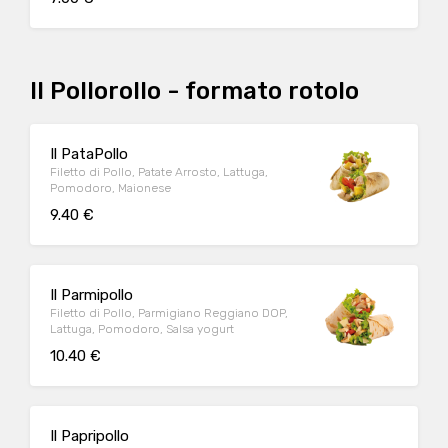
Il Pollorollo - formato rotolo
Il PataPollo
Filetto di Pollo, Patate Arrosto, Lattuga,
Pomodoro, Maionese
9.40 €
Il Parmipollo
Filetto di Pollo, Parmigiano Reggiano DOP,
Lattuga, Pomodoro, Salsa yogurt
10.40 €
Il Papripollo