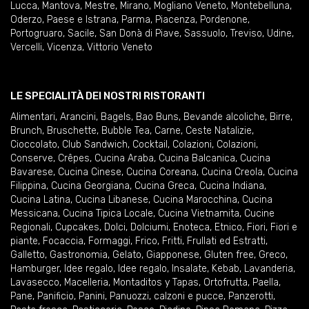
Lucca
,
Mantova
,
Mestre
,
Mirano
,
Mogliano Veneto
,
Montebelluna
,
Oderzo
,
Paese e Istrana
,
Parma
,
Piacenza
,
Pordenone
,
Portogruaro
,
Sacile
,
San Donà di Piave
,
Sassuolo
,
Treviso
,
Udine
,
Vercelli
,
Vicenza
,
Vittorio Veneto
LE SPECIALITÀ DEI NOSTRI RISTORANTI
Alimentari
,
Arancini
,
Bagels
,
Bao Buns
,
Bevande alcoliche
,
Birre
,
Brunch
,
Bruschette
,
Bubble Tea
,
Carne
,
Ceste Natalizie
,
Cioccolato
,
Club Sandwich
,
Cocktail
,
Colazioni
,
Colazioni
,
Conserve
,
Crêpes
,
Cucina Araba
,
Cucina Balcanica
,
Cucina
Bavarese
,
Cucina Cinese
,
Cucina Coreana
,
Cucina Creola
,
Cucina
Filippina
,
Cucina Georgiana
,
Cucina Greca
,
Cucina Indiana
,
Cucina Latina
,
Cucina Libanese
,
Cucina Marocchina
,
Cucina
Messicana
,
Cucina Tipica Locale
,
Cucina Vietnamita
,
Cucine
Regionali
,
Cupcakes
,
Dolci
,
Dolciumi
,
Enoteca
,
Etnico
,
Fiori
,
Fiori e
piante
,
Focaccia
,
Formaggi
,
Frico
,
Fritti
,
Frullati ed Estratti
,
Galletto
,
Gastronomia
,
Gelato
,
Giapponese
,
Gluten free
,
Greco
,
Hamburger
,
Idee regalo
,
Idee regalo
,
Insalate
,
Kebab
,
Lavanderia
,
Lavasecco
,
Macelleria
,
Montaditos y Tapas
,
Ortofrutta
,
Paella
,
Pane
,
Panificio
,
Panini
,
Panuozzi, calzoni e pucce
,
Panzerotti
,