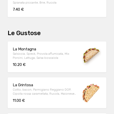
Spianata piccante, Brie, Rucola
7.40 €
Le Gustose
La Montagna
Salsiccia, Speck, Provola affumicata, Mix
Porcini, Lattuga, Salsa boscaiola
10.20 €
La Grintosa
Cotto, bacon, Parmigiano Reggiano DOP,
Cipolla rossa caramellata, Rucola, Maionese
+Tabasco
11.00 €