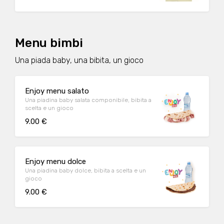
Menu bimbi
Una piada baby, una bibita, un gioco
Enjoy menu salato
Una piadina baby salata componibile, bibita a
scelta e un gioco
9.00 €
Enjoy menu dolce
Una piadina baby dolce, bibita a scelta e un
gioco
9.00 €