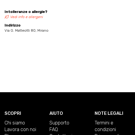
Intolleranze o allergie?
Vedi info e allergeni
Indirizzo
Via G. Matteotti 80, Mirano
SCOPRI
AIUTO
NOTE LEGALI
Chi siamo
Supporto
Termini e
Lavora con noi
FAQ
condizioni