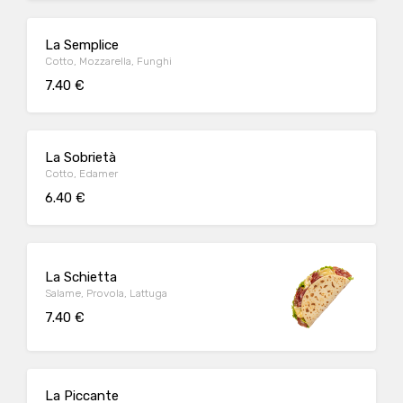
La Semplice
Cotto, Mozzarella, Funghi
7.40 €
La Sobrietà
Cotto, Edamer
6.40 €
La Schietta
Salame, Provola, Lattuga
7.40 €
La Piccante