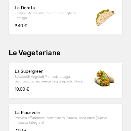
La Dorata
Frittata, Mozzarella, Zucchine grigliate,
Lattuga
9.40 €
Le Vegetariane
La Supergreen
Straccetti vegetali Planted, lattuga,
pomodoro, maionese veg (impasto Grani
antichi)
10.00 €
La Piacevole
Provola affumicata, pomodoro, rucola, patè olive (nuovo
impasto integrale)
7.00 €