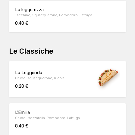
La leggerezza
Tacchino, Squacquerone, Pomodoro, Lattuga
8.40 €
Le Classiche
La Leggenda
Crudo, squacquerone, rucola
8.20 €
L'Emilia
Crudo, Mozzarella, Pomodoro, Lattuga
8.40 €