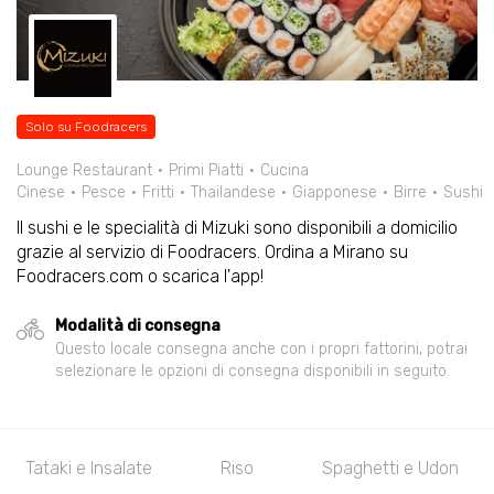
Solo su Foodracers
Lounge Restaurant
Primi Piatti
Cucina
Cinese
Pesce
Fritti
Thailandese
Giapponese
Birre
Sushi
Il sushi e le specialità di Mizuki sono disponibili a domicilio
grazie al servizio di Foodracers. Ordina a Mirano su
Foodracers.com o scarica l'app!
Modalità di consegna
Questo locale consegna anche con i propri fattorini, potrai
selezionare le opzioni di consegna disponibili in seguito.
Tataki e Insalate
Riso
Spaghetti e Udon