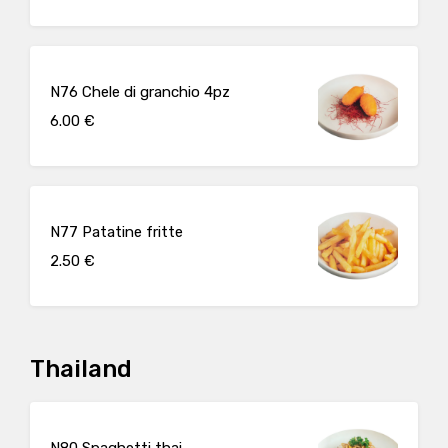
N76 Chele di granchio 4pz
6.00 €
N77 Patatine fritte
2.50 €
Thailand
N80 Spaghetti thai