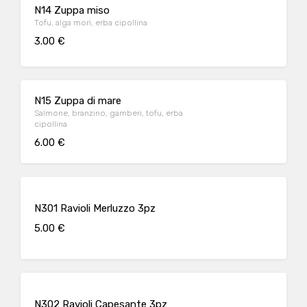
N14 Zuppa miso
Tofu, alga mori, erba cipollina
3.00 €
N15 Zuppa di mare
Salmone, branzino, gamberi, tofu, erba
cipollina
6.00 €
N301 Ravioli Merluzzo 3pz
5.00 €
N302 Ravioli Capesante 3pz