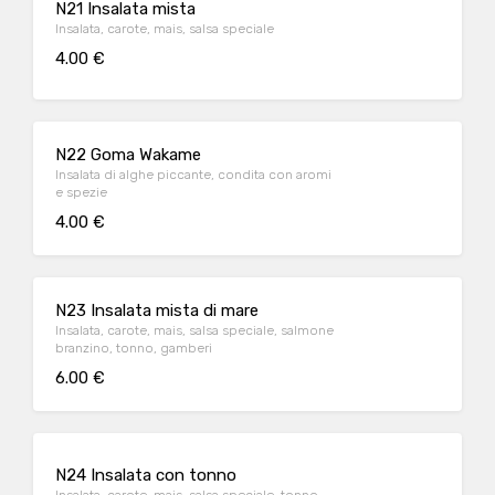
N21 Insalata mista
Insalata, carote, mais, salsa speciale
4.00 €
N22 Goma Wakame
Insalata di alghe piccante, condita con aromi
e spezie
4.00 €
N23 Insalata mista di mare
Insalata, carote, mais, salsa speciale, salmone
branzino, tonno, gamberi
6.00 €
N24 Insalata con tonno
Insalata, carote, mais, salsa speciale, tonno