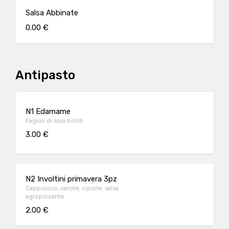
Salsa Abbinate
0.00 €
Antipasto
N1 Edamame
Fagioli di soia bolliti
3.00 €
N2 Involtini primavera 3pz
Cappuccio, carote, cipolle, salsa
agropiccante
2.00 €