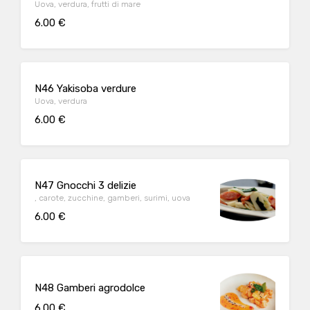
Uova, verdura, frutti di mare
6.00 €
N46 Yakisoba verdure
Uova, verdura
6.00 €
N47 Gnocchi 3 delizie
, carote, zucchine, gamberi, surimi, uova
6.00 €
N48 Gamberi agrodolce
6.00 €