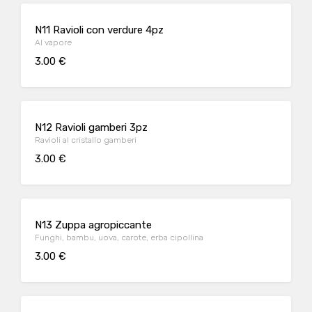
N11 Ravioli con verdure 4pz
Al vapore
3.00 €
N12 Ravioli gamberi 3pz
Ravioli al cristallo gamberi
3.00 €
N13 Zuppa agropiccante
Funghi, bambu, uova, carote, erba cipollina
3.00 €