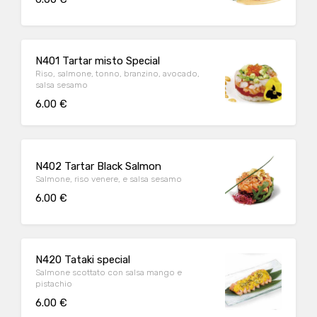
N401 Tartar misto Special
Riso, salmone, tonno, branzino, avocado,
salsa sesamo
6.00 €
N402 Tartar Black Salmon
Salmone, riso venere, e salsa sesamo
6.00 €
N420 Tataki special
Salmone scottato con salsa mango e
pistachio
6.00 €