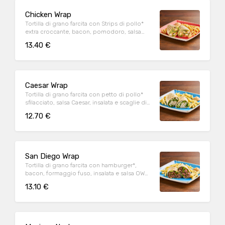
Chicken Wrap
Tortilla di grano farcita con Strips di pollo*
extra croccante, bacon, pomodoro, salsa
cheddar, insalata, salsa Special servite con
13.40 €
patate* Fries e salsa OWW
Caesar Wrap
Tortilla di grano farcita con petto di pollo*
sfilacciato, salsa Caesar, insalata e scaglie di
Parmigiano Reggiano DOP, servita con
12.70 €
patate* Fries e salsa OWW
San Diego Wrap
Tortilla di grano farcita con hamburger*,
bacon, formaggio fuso, insalata e salsa OWW,
servita con patate* Fries e salsa OWW
13.10 €