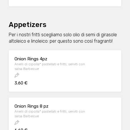
salsa OWW.
Appetizers
Per i nostri fritti scegliamo solo olio di semi di girasole
altoleico e linoleico: per questo sono così fragranti!
Onion Rings 4pz
Anelli di cipolla* pastellati e fritti, serviti con
salsa Barbecue
3.60 €
Onion Rings 8 pz
Anelli di cipolla* pastellati e fritti, serviti con
salsa Barbecue