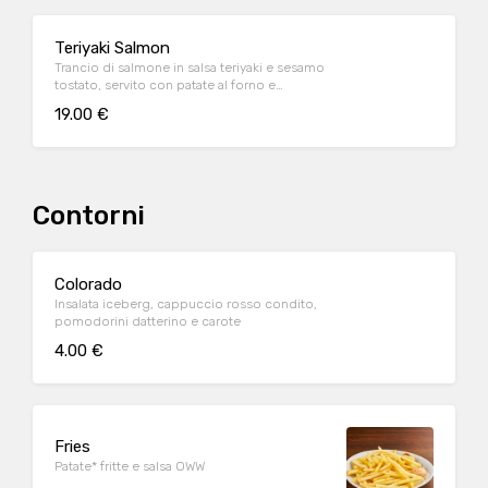
Teriyaki Salmon
Trancio di salmone in salsa teriyaki e sesamo
tostato, servito con patate al forno e
fagiolini*
19.00 €
Contorni
Colorado
Insalata iceberg, cappuccio rosso condito,
pomodorini datterino e carote
4.00 €
Fries
Patate* fritte e salsa OWW