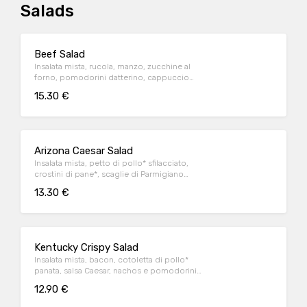
Salads
Beef Salad
Insalata mista, rucola, manzo, zucchine al
forno, pomodorini datterino, cappuccio
rosso condito e crostini di pane*.
15.30 €
Arizona Caesar Salad
Insalata mista, petto di pollo* sfilacciato,
crostini di pane*, scaglie di Parmigiano
Reggiano DOP e salsa Caesar
13.30 €
Kentucky Crispy Salad
Insalata mista, bacon, cotoletta di pollo*
panata, salsa Caesar, nachos e pomodorini
datterino
12.90 €