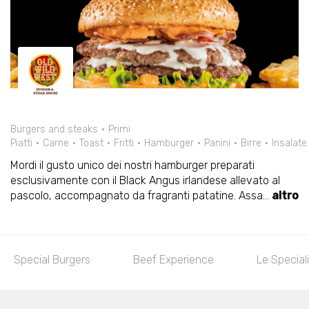
Burgers and steaks
Primi
Piatti
Carne
Toast
Fritti
Hamburger
Panini
Birre
Insalate
Mordi il gusto unico dei nostri hamburger preparati
esclusivamente con il Black Angus irlandese allevato al
pascolo, accompagnato da fragranti patatine. Assa
...
altro
Special Burgers
Beef Experience
Le Special