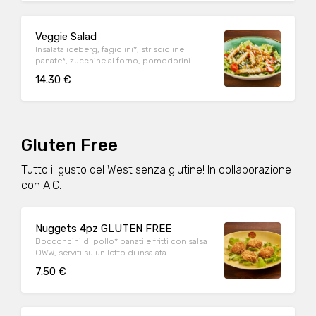
Veggie Salad
Insalata iceberg, fagiolini*, striscioline
panate*, zucchine al forno, pomodorini
datterino, mix di legumi, olive taggiasche,
14.30 €
dressing allo yogurt e origano.
Gluten Free
Tutto il gusto del West senza glutine! In collaborazione
con AIC.
Nuggets 4pz GLUTEN FREE
Bocconcini di pollo* panati e fritti con salsa
OWW, serviti su un letto di insalata
7.50 €