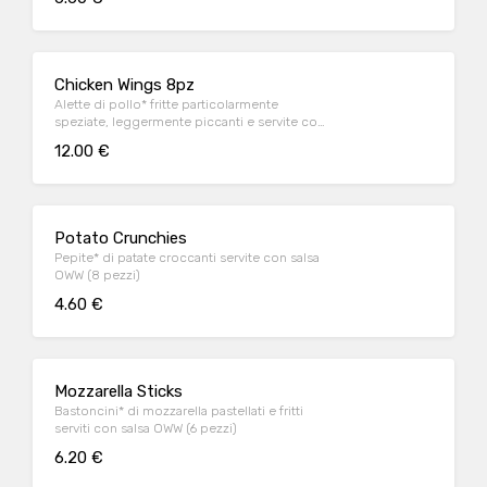
Chicken Wings 8pz
Alette di pollo* fritte particolarmente
speziate, leggermente piccanti e servite con
salsa OWW
12.00 €
Potato Crunchies
Pepite* di patate croccanti servite con salsa
OWW (8 pezzi)
4.60 €
Mozzarella Sticks
Bastoncini* di mozzarella pastellati e fritti
serviti con salsa OWW (6 pezzi)
6.20 €