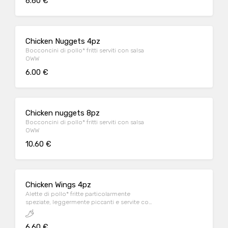
6.60 €
Chicken Nuggets 4pz
Bocconcini di pollo* fritti serviti con salsa
OWW
6.00 €
Chicken nuggets 8pz
Bocconcini di pollo* fritti serviti con salsa
OWW
10.60 €
Chicken Wings 4pz
Alette di pollo* fritte particolarmente
speziate, leggermente piccanti e servite con
salsa OWW
6.60 €