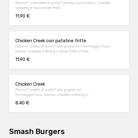
Panino*, cotoletta di pollo* panata, pomodoro, insalata
iceberg e maionese+ fries
11.90 €
Chicken Creek con patatine fritte
Panino*, petto di pollo* alla griglia con formaggio fuso,
bacon, insalata iceberg e salsa OWW + fries
11.90 €
Chicken Creek
Panino*, petto di pollo* alla griglia con
formaggio fuso, bacon, insalata iceberg e
salsa OWW
8.40 €
Smash Burgers