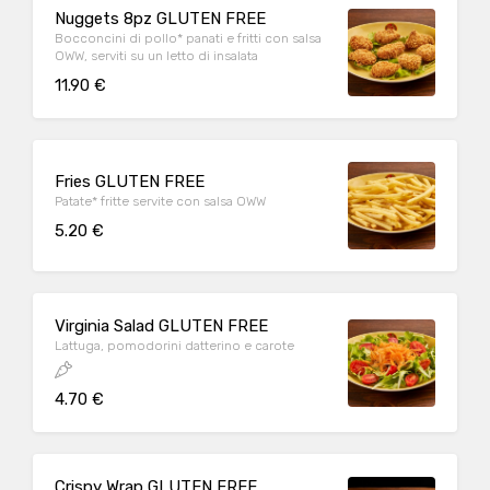
Nuggets 8pz GLUTEN FREE
Bocconcini di pollo* panati e fritti con salsa
OWW, serviti su un letto di insalata
11.90 €
Fries GLUTEN FREE
Patate* fritte servite con salsa OWW
5.20 €
Virginia Salad GLUTEN FREE
Lattuga, pomodorini datterino e carote
4.70 €
Crispy Wrap GLUTEN FREE