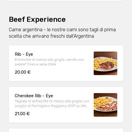
Beef Experience
Carne argentina - le nostre carni sono tagli di prima
scelta che arrivano freschi dall'Argentina
Rib - Eye
Entrecôte di manzo alla griglia, servita con
patate* Fries e salsa OWW
20.00 €
Cherokee Rib - Eye
Tagliata di entrecôte di manzo alla griglia con
scaglie di Parmigiano Reggiano DOP su letto
di rucola, servita con patate* Fries e salsa
21.00 €
OWW