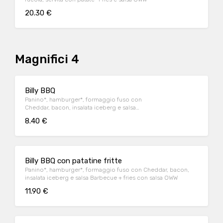
20.30 €
Magnifici 4
Billy BBQ
Panino*, hamburger*, formaggio fuso con
Cheddar, bacon, insalata iceberg e salsa
Barbecue.
8.40 €
Billy BBQ con patatine fritte
Panino*, hamburger*, formaggio fuso con Cheddar, bacon,
insalata iceberg e salsa Barbecue + fries con salsa OWW
11.90 €