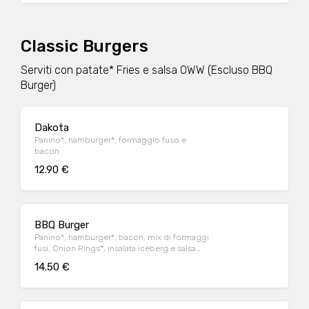
Classic Burgers
Serviti con patate* Fries e salsa OWW (Escluso BBQ
Burger)
Dakota
Panino*, hamburger*, formaggio fuso e
bacon
12.90 €
BBQ Burger
Panino*, hamburger*, bacon, mix di formaggi
fusi, Onion Rings*, insalata iceberg e salsa
Barbecue, servito con patate* Fries e salsa
14.50 €
Barbecue