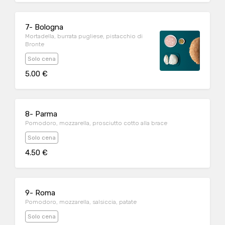
7- Bologna
Mortadella, burrata pugliese, pistacchio di
Bronte
Solo cena
5.00 €
8- Parma
Pomodoro, mozzarella, prosciutto cotto alla brace
Solo cena
4.50 €
9- Roma
Pomodoro, mozzarella, salsiccia, patate
Solo cena