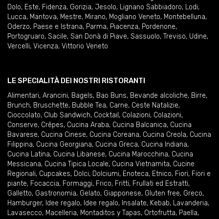
Dolo
,
Este
,
Fidenza
,
Gorizia
,
Jesolo
,
Lignano Sabbiadoro
,
Lodi
,
Lucca
,
Mantova
,
Mestre
,
Mirano
,
Mogliano Veneto
,
Montebelluna
,
Oderzo
,
Paese e Istrana
,
Parma
,
Piacenza
,
Pordenone
,
Portogruaro
,
Sacile
,
San Donà di Piave
,
Sassuolo
,
Treviso
,
Udine
,
Vercelli
,
Vicenza
,
Vittorio Veneto
LE SPECIALITÀ DEI NOSTRI RISTORANTI
Alimentari
,
Arancini
,
Bagels
,
Bao Buns
,
Bevande alcoliche
,
Birre
,
Brunch
,
Bruschette
,
Bubble Tea
,
Carne
,
Ceste Natalizie
,
Cioccolato
,
Club Sandwich
,
Cocktail
,
Colazioni
,
Colazioni
,
Conserve
,
Crêpes
,
Cucina Araba
,
Cucina Balcanica
,
Cucina
Bavarese
,
Cucina Cinese
,
Cucina Coreana
,
Cucina Creola
,
Cucina
Filippina
,
Cucina Georgiana
,
Cucina Greca
,
Cucina Indiana
,
Cucina Latina
,
Cucina Libanese
,
Cucina Marocchina
,
Cucina
Messicana
,
Cucina Tipica Locale
,
Cucina Vietnamita
,
Cucine
Regionali
,
Cupcakes
,
Dolci
,
Dolciumi
,
Enoteca
,
Etnico
,
Fiori
,
Fiori e
piante
,
Focaccia
,
Formaggi
,
Frico
,
Fritti
,
Frullati ed Estratti
,
Galletto
,
Gastronomia
,
Gelato
,
Giapponese
,
Gluten free
,
Greco
,
Hamburger
,
Idee regalo
,
Idee regalo
,
Insalate
,
Kebab
,
Lavanderia
,
Lavasecco
,
Macelleria
,
Montaditos y Tapas
,
Ortofrutta
,
Paella
,