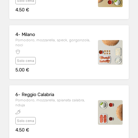
Solo cena
4.50 €
4- Milano
Pomodoro, mozzarella, speck, gorgonzola,
noci
Solo cena
5.00 €
6- Reggio Calabria
Pomodoro, mozzarella, spianata calabra,
nduja
Solo cena
4.50 €