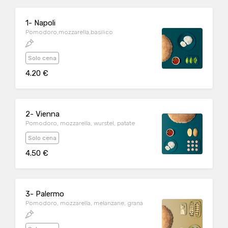
1- Napoli
Pomodoro,mozzarella,basilico
Solo cena
4.20 €
2- Vienna
Pomodoro, mozzarella, wurstel, patate
Solo cena
4.50 €
3- Palermo
Pomodoro, mozzarella, melanzane, grana