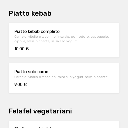
Piatto kebab
Piatto kebab completo
Carne di vitello e tacchino, insalata, pomodoro, cappuccio,
cipolla, salsa piccante, salsa allo yogurt
10.00 €
Piatto solo carne
Carne di vitello e tacchino, salsa allo yogurt, salsa piccante
9.00 €
Felafel vegetariani