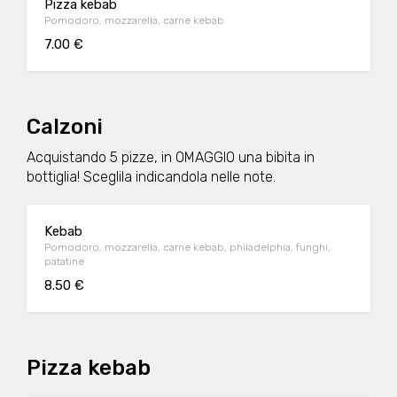
Pizza kebab
Pomodoro, mozzarella, carne kebab
7.00 €
Calzoni
Acquistando 5 pizze, in OMAGGIO una bibita in
bottiglia! Sceglila indicandola nelle note.
Kebab
Pomodoro, mozzarella, carne kebab, philadelphia, funghi,
patatine
8.50 €
Pizza kebab