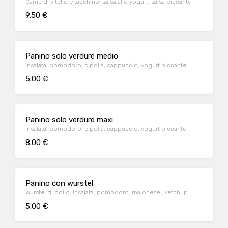
Carne di vitello e tacchino, salsa allo yogurt, salsa piccante
9.50 €
Panino solo verdure medio
Insalata, pomodoro, cipolla, cappuccio, yogurt piccante
5.00 €
Panino solo verdure maxi
Insalata, pomodoro, cipolla, cappuccio, yogurt piccante
8.00 €
Panino con wurstel
Wurstel di pollo, insalata, pomodoro, maionese , ketchup
5.00 €