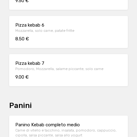
9.50 €
Pizza kebab 6
Mozzarella, solo carne, patate fritte
8.50 €
Pizza kebab 7
Pomodoro, Mozzarella, salame piccante, solo carne
9.00 €
Panini
Panino Kebab completo medio
Carne di vitello e tacchino, insalata, pomodoro, cappuccio,
cipolla, salsa piccante, salsa allo yogurt