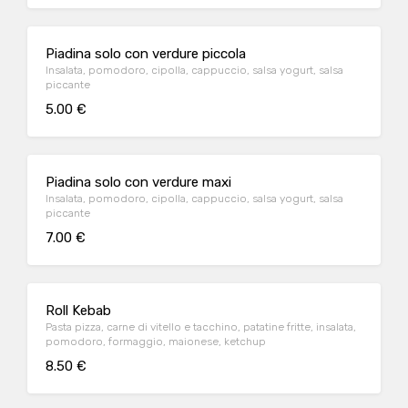
Piadina solo con verdure piccola
Insalata, pomodoro, cipolla, cappuccio, salsa yogurt, salsa
piccante
5.00 €
Piadina solo con verdure maxi
Insalata, pomodoro, cipolla, cappuccio, salsa yogurt, salsa
piccante
7.00 €
Roll Kebab
Pasta pizza, carne di vitello e tacchino, patatine fritte, insalata,
pomodoro, formaggio, maionese, ketchup
8.50 €