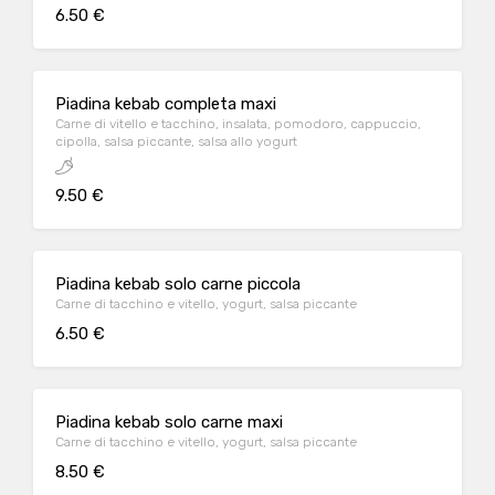
6.50 €
Piadina kebab completa maxi
Carne di vitello e tacchino, insalata, pomodoro, cappuccio,
cipolla, salsa piccante, salsa allo yogurt
9.50 €
Piadina kebab solo carne piccola
Carne di tacchino e vitello, yogurt, salsa piccante
6.50 €
Piadina kebab solo carne maxi
Carne di tacchino e vitello, yogurt, salsa piccante
8.50 €