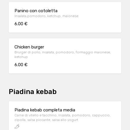
Panino con cotoletta
Insalata,pomodoro, ketchup, maionese
6.00 €
Chicken burger
Brurger di pollo, insalata, pomodoro, formaggio maionese,
ketchup
6.00 €
Piadina kebab
Piadina kebab completa media
Carne di vitello e tacchino, insalata, pomodoro, cappuccio,
cipolla, salsa piccante, salsa allo yogurt