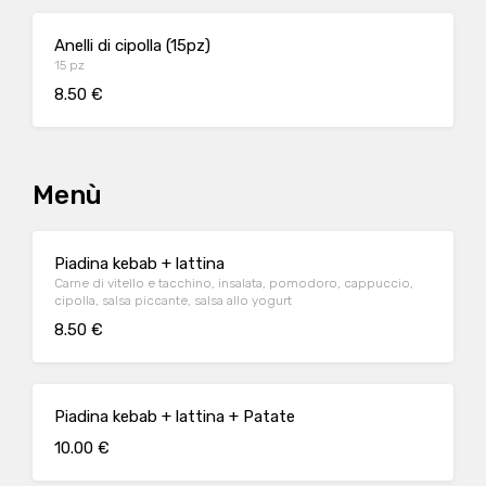
Anelli di cipolla (15pz)
15 pz
8.50 €
Menù
Piadina kebab + lattina
Carne di vitello e tacchino, insalata, pomodoro, cappuccio,
cipolla, salsa piccante, salsa allo yogurt
8.50 €
Piadina kebab + lattina + Patate
10.00 €