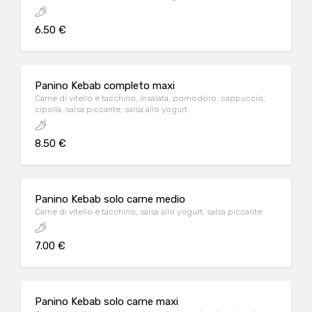
6.50 €
Panino Kebab completo maxi
Carne di vitello e tacchino, insalata, pomodoro, cappuccio,
cipolla, salsa piccante, salsa allo yogurt
8.50 €
Panino Kebab solo carne medio
Carne di vitello e tacchino, salsa allo yogurt, salsa piccante
7.00 €
Panino Kebab solo carne maxi