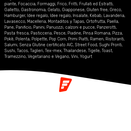
piante
,
Focaccia
,
Formaggi
,
Frico
,
Fritti
,
Frullati ed Estratti
,
Galletto
,
Gastronomia
,
Gelato
,
Giapponese
,
Gluten free
,
Greco
,
Hamburger
,
Idee regalo
,
Idee regalo
,
Insalate
,
Kebab
,
Lavanderia
,
Lavasecco
,
Macelleria
,
Montaditos y Tapas
,
Ortofrutta
,
Paella
,
Pane
,
Panificio
,
Panini
,
Panuozzi, calzoni e pucce
,
Panzerotti
,
Pasta fresca
,
Pasticceria
,
Pesce
,
Piadine
,
Pinsa Romana
,
Pizza
,
Pokè
,
Polenta
,
Polpette
,
Pop Corn
,
Primi Piatti
,
Ramen
,
Ristoranti
,
Salumi
,
Senza Glutine certificato AIC
,
Street Food
,
Sughi Pronti
,
Sushi
,
Tacos
,
Taglieri
,
Tex-mex
,
Thailandese
,
Tigelle
,
Toast
,
Tramezzino
,
Vegetariano e Vegano
,
Vini
,
Yogurt