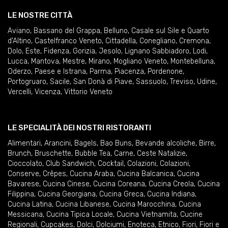
LE NOSTRE CITTÀ
Aviano
,
Bassano del Grappa
,
Belluno
,
Casale sul Sile e Quarto
d'Altino
,
Castelfranco Veneto
,
Cittadella
,
Conegliano
,
Cremona
,
Dolo
,
Este
,
Fidenza
,
Gorizia
,
Jesolo
,
Lignano Sabbiadoro
,
Lodi
,
Lucca
,
Mantova
,
Mestre
,
Mirano
,
Mogliano Veneto
,
Montebelluna
,
Oderzo
,
Paese e Istrana
,
Parma
,
Piacenza
,
Pordenone
,
Portogruaro
,
Sacile
,
San Donà di Piave
,
Sassuolo
,
Treviso
,
Udine
,
Vercelli
,
Vicenza
,
Vittorio Veneto
LE SPECIALITÀ DEI NOSTRI RISTORANTI
Alimentari
,
Arancini
,
Bagels
,
Bao Buns
,
Bevande alcoliche
,
Birre
,
Brunch
,
Bruschette
,
Bubble Tea
,
Carne
,
Ceste Natalizie
,
Cioccolato
,
Club Sandwich
,
Cocktail
,
Colazioni
,
Colazioni
,
Conserve
,
Crêpes
,
Cucina Araba
,
Cucina Balcanica
,
Cucina
Bavarese
,
Cucina Cinese
,
Cucina Coreana
,
Cucina Creola
,
Cucina
Filippina
,
Cucina Georgiana
,
Cucina Greca
,
Cucina Indiana
,
Cucina Latina
,
Cucina Libanese
,
Cucina Marocchina
,
Cucina
Messicana
,
Cucina Tipica Locale
,
Cucina Vietnamita
,
Cucine
Regionali
,
Cupcakes
,
Dolci
,
Dolciumi
,
Enoteca
,
Etnico
,
Fiori
,
Fiori e