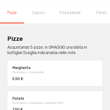
Pizze
Calzoni
Pizza kebab
Panini
Pizze
Acquistando 5 pizze, in OMAGGIO una bibita in
bottiglia! Sceglila indicandola nelle note.
Margherita
Pomodoro, mozzarella
5.50 €
Patate
Pomodoro, mozzarella, patatine fritte
7.50 €