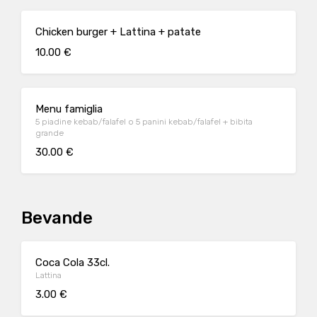
Chicken burger + Lattina + patate
10.00 €
Menu famiglia
5 piadine kebab/falafel o 5 panini kebab/falafel + bibita
grande
30.00 €
Bevande
Coca Cola 33cl.
Lattina
3.00 €