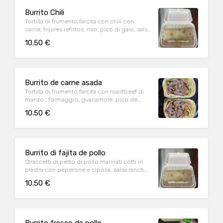
Burrito Chili
Tortilla di frumento farcita con chili con
carne, frijoles refritos, riso, pico di galo, salsa
piccante, formaggio.
10.50 €
Burrito de carne asada
Tortilla di frumento farcita con roastbeef di
manzo , formaggio, guacamole, pico de
galo, sour cream, lattuga.
10.50 €
Burrito di fajita de pollo
Straccetti di petto di pollo marinati cotti in
piastra con peperone e cipolla, salsa ranch,
formaggio, avocado, pico di galo, lattuga.
10.50 €