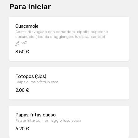
Para iniciar
Guacamole
Crema di avogado con pomodoro, cipolla, peperone,
coriandolo (ricorda di aggiungere le cips al carrello)
3.50 €
Totopos (cips)
Chips di mais fatti in casa
2.00 €
Papas fritas queso
Patate fritte con formaggio fuso sopra
6.20 €