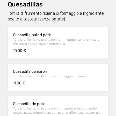
Quesadillas
Tortilla di frumento ripiena di formaggio e ingrediente
scelto e tostata (senza patate)
Quesadilla pulled pork
Tortilla di frumento farcite con formmaggio, carne di maiale
sfilacciata cotta a bassa temperatura
10.00 €
Quesadilla camaron
Tortilla di frumento farcite con formaggio e gamberi
11.00 €
Quesadilla de pollo
Tortilla di frumento farcite con formaggio e filetto di pollo
cotto a bassa temperatura con paprika affumicata, succo di