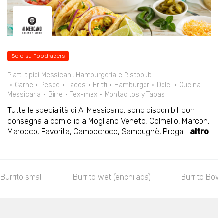
Solo su Foodracers
Piatti tipici Messicani, Hamburgeria e Ristopub
Carne
Pesce
Tacos
Fritti
Hamburger
Dolci
Cucina
Messicana
Birre
Tex-mex
Montaditos y Tapas
Tutte le specialità di Al Messicano, sono disponibili con
consegna a domicilio a Mogliano Veneto, Colmello, Marcon,
Marocco, Favorita, Campocroce, Sambughè, Prega
...
altro
Burrito small
Burrito wet (enchilada)
Burrito Bo