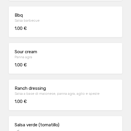
Bbq
Salsa barbecue
1.00 €
Sour cream
Panna agra
1.00 €
Ranch dressing
Salsa a base di maionese, panna agra, aglio e spezie
1.00 €
Salsa verde (tomatillo)