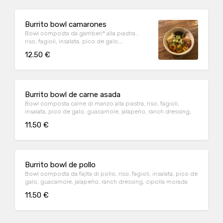
Burrito bowl camarones
Bowl composta da gamberi* alla piastra ,
riso, fagioli, insalata, pico de galo,
guacamole, jalapeño, ranch dressing,
12.50 €
Burrito bowl de carne asada
Bowl composta carne di manzo alla piastra, riso, fagioli,
insalata, pico de galo, guacamole, jalapeño, ranch dressing,
11.50 €
Burrito bowl de pollo
Bowl composta da fajita di pollo, riso, fagioli, insalata, pico de
galo, guacamole, jalapeño, ranch dressing, cipolla morada
11.50 €