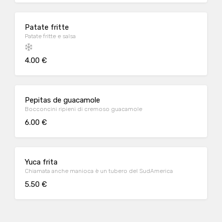
Patate fritte
Patate fritte e salsa
4.00 €
Pepitas de guacamole
Bocconcini ripieni di cremoso guacamole
6.00 €
Yuca frita
Chiamata anche manioca è un tubero del SudAmerica
5.50 €