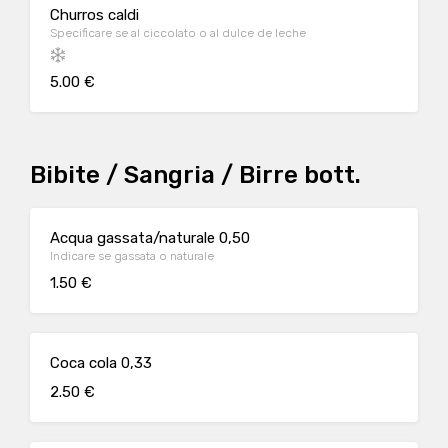
Churros caldi
Specificare se al ciccolato o al dulce de leche
5.00 €
Bibite / Sangria / Birre bott.
Acqua gassata/naturale 0,50
Indicare se gassata o naturale
1.50 €
Coca cola 0,33
2.50 €