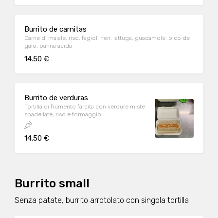
Burrito de carnitas
Carne di maiale, riso, fagioli neri, lattuga, guacamole, pico de
galo, panna acida
14.50 €
Burrito de verduras
Tortilla di frumento farcita con verdure miste
spadellate, riso e formaggio
14.50 €
Burrito small
Senza patate, burrito arrotolato con singola tortilla