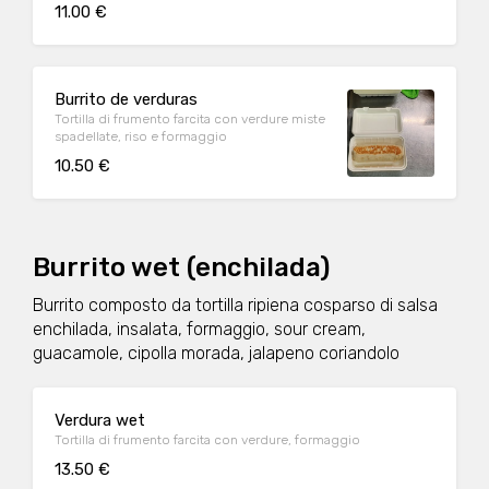
11.00 €
Burrito de verduras
Tortilla di frumento farcita con verdure miste
spadellate, riso e formaggio
10.50 €
Burrito wet (enchilada)
Burrito composto da tortilla ripiena cosparso di salsa
enchilada, insalata, formaggio, sour cream,
guacamole, cipolla morada, jalapeno coriandolo
Verdura wet
Tortilla di frumento farcita con verdure, formaggio
13.50 €