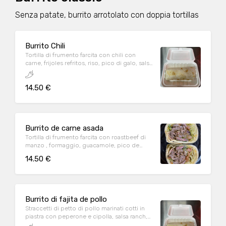
Senza patate, burrito arrotolato con doppia tortillas
Burrito Chili
Tortilla di frumento farcita con chili con
carne, frijoles refritos, riso, pico di galo, salsa
piccante, formaggio.
14.50 €
Burrito de carne asada
Tortilla di frumento farcita con roastbeef di
manzo , formaggio, guacamole, pico de
galo, sour cream, lattuga.
14.50 €
Burrito di fajita de pollo
Straccetti di petto di pollo marinati cotti in
piastra con peperone e cipolla, salsa ranch,
formaggio, avocado, pico di galo, lattuga.