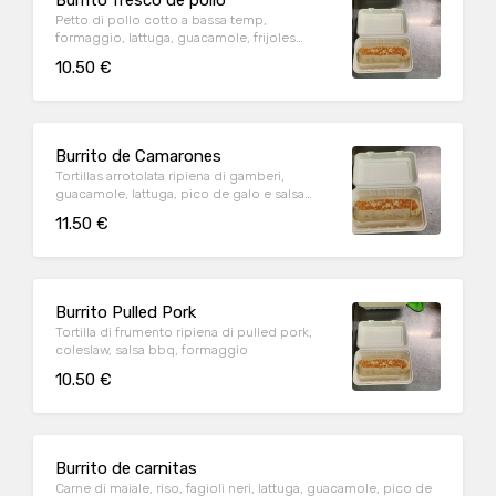
Burrito fresco de pollo
Petto di pollo cotto a bassa temp,
formaggio, lattuga, guacamole, frijoles
refritos, riso, salsa chipotle.
10.50 €
Burrito de Camarones
Tortillas arrotolata ripiena di gamberi,
guacamole, lattuga, pico de galo e salsa
tartara
11.50 €
Burrito Pulled Pork
Tortilla di frumento ripiena di pulled pork,
coleslaw, salsa bbq, formaggio
10.50 €
Burrito de carnitas
Carne di maiale, riso, fagioli neri, lattuga, guacamole, pico de