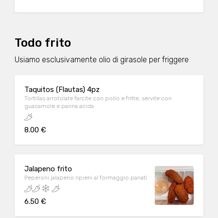
Todo frito
Usiamo esclusivamente olio di girasole per friggere
Taquitos (Flautas) 4pz
Tortillas arrotolate farcite con pollo e fritte, servite con
guacamole e panna acida
8.00 €
Jalapeno frito
Peperoni jalapeno ripieni al formaggio panati
6.50 €