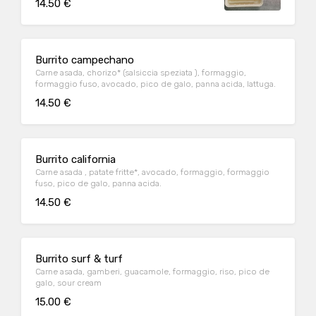
14.50 €
Burrito campechano
Carne asada, chorizo* (salsiccia speziata ), formaggio,
formaggio fuso, avocado, pico de galo, panna acida, lattuga.
14.50 €
Burrito california
Carne asada , patate fritte*, avocado, formaggio, formaggio
fuso, pico de galo, panna acida.
14.50 €
Burrito surf & turf
Carne asada, gamberi, guacamole, formaggio, riso, pico de
galo, sour cream
15.00 €