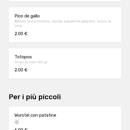
Pico de gallo
Battuto di pomodoro, cipolla, peperone jalapeno, succo di
lime.
2.00 €
Totopos
Chips di mais 100 gr
2.00 €
Per i più piccoli
Wurstel con patatine