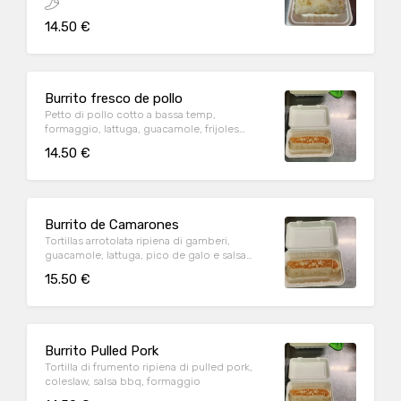
14.50 €
Burrito fresco de pollo
Petto di pollo cotto a bassa temp,
formaggio, lattuga, guacamole, frijoles
refritos, riso, salsa chipotle.
14.50 €
Burrito de Camarones
Tortillas arrotolata ripiena di gamberi,
guacamole, lattuga, pico de galo e salsa
tartara
15.50 €
Burrito Pulled Pork
Tortilla di frumento ripiena di pulled pork,
coleslaw, salsa bbq, formaggio