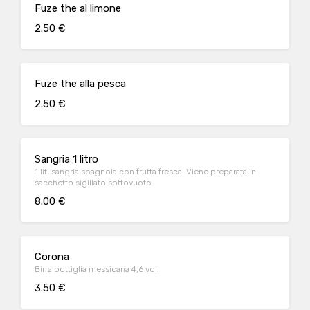
Fuze the al limone
2.50 €
Fuze the alla pesca
2.50 €
Sangria 1 litro
1 lit. sangria spagnola con frutta fresca. Viene preparata in
sacchetto sigillato sottovuoto
8.00 €
Corona
Birra bottiglia messicana 4,6 vol.
3.50 €