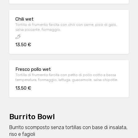
Chili wet
Tortilla di frumento farcita con chili con carne, pico di galo,
salsa piccante, formaggio.
13.50 €
Fresco pollo wet
Tortilla di frumento farcita con petto di pollo cotto a bassa
temperatura, formaggio, lattuga, guacamole, salsa chipotle.
13.50 €
Burrito Bowl
Burrito scomposto senza tortillas con base di insalata,
riso e fagioli