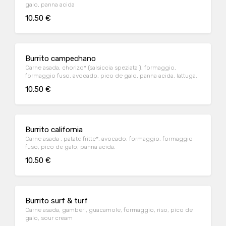
galo, panna acida
10.50 €
Burrito campechano
Carne asada, chorizo* (salsiccia speziata ), formaggio,
formaggio fuso, avocado, pico de galo, panna acida, lattuga.
10.50 €
Burrito california
Carne asada , patate fritte*, avocado, formaggio, formaggio
fuso, pico de galo, panna acida.
10.50 €
Burrito surf & turf
Carne asada, gamberi, guacamole, formaggio, riso, pico de
galo, sour cream