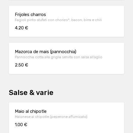
Frijoles charros
Fagioli pinto stufati con chorizo*, bacon, birra e chili
4.20 €
Mazorca de mais (pannocchia)
Pannocchia cotta alla griglia servita con salsa all'aglio
2.50 €
Salse & varie
Maio al chipotle
Maionese al chipotle (peperone affumicato)
1.00 €