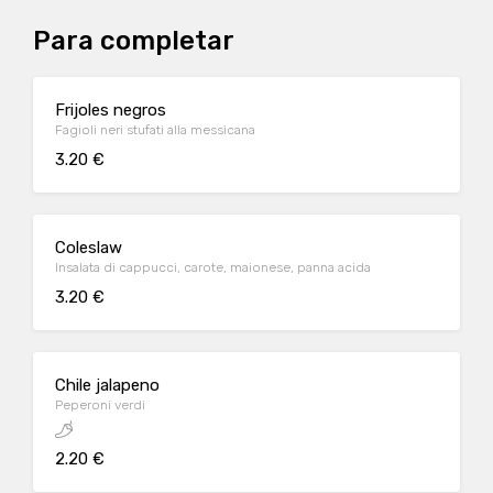
Para completar
Frijoles negros
Fagioli neri stufati alla messicana
3.20 €
Coleslaw
Insalata di cappucci, carote, maionese, panna acida
3.20 €
Chile jalapeno
Peperoni verdi
2.20 €