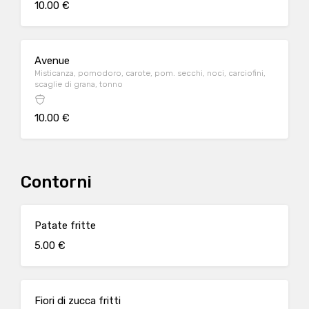
10.00 €
Avenue
Misticanza, pomodoro, carote, pom. secchi, noci, carciofini,
scaglie di grana, tonno
10.00 €
Contorni
Patate fritte
5.00 €
Fiori di zucca fritti