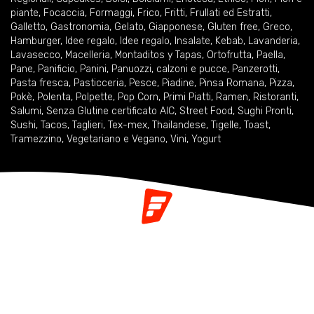
piante
,
Focaccia
,
Formaggi
,
Frico
,
Fritti
,
Frullati ed Estratti
,
Galletto
,
Gastronomia
,
Gelato
,
Giapponese
,
Gluten free
,
Greco
,
Hamburger
,
Idee regalo
,
Idee regalo
,
Insalate
,
Kebab
,
Lavanderia
,
Lavasecco
,
Macelleria
,
Montaditos y Tapas
,
Ortofrutta
,
Paella
,
Pane
,
Panificio
,
Panini
,
Panuozzi, calzoni e pucce
,
Panzerotti
,
Pasta fresca
,
Pasticceria
,
Pesce
,
Piadine
,
Pinsa Romana
,
Pizza
,
Pokè
,
Polenta
,
Polpette
,
Pop Corn
,
Primi Piatti
,
Ramen
,
Ristoranti
,
Salumi
,
Senza Glutine certificato AIC
,
Street Food
,
Sughi Pronti
,
Sushi
,
Tacos
,
Taglieri
,
Tex-mex
,
Thailandese
,
Tigelle
,
Toast
,
Tramezzino
,
Vegetariano e Vegano
,
Vini
,
Yogurt