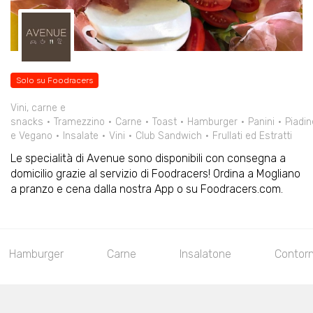
Solo su Foodracers
Vini, carne e
snacks
Tramezzino
Carne
Toast
Hamburger
Panini
Piadin
e Vegano
Insalate
Vini
Club Sandwich
Frullati ed Estratti
Le specialità di Avenue sono disponibili con consegna a
domicilio grazie al servizio di Foodracers! Ordina a Mogliano
a pranzo e cena dalla nostra App o su Foodracers.com.
Hamburger
Carne
Insalatone
Contorn