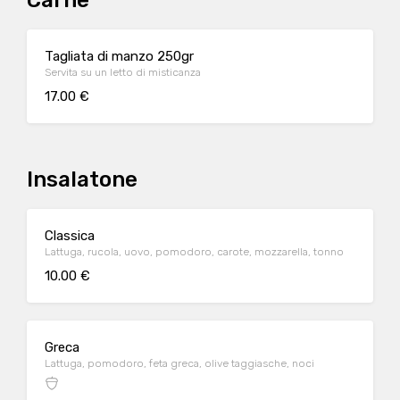
Carne
Tagliata di manzo 250gr
Servita su un letto di misticanza
17.00 €
Insalatone
Classica
Lattuga, rucola, uovo, pomodoro, carote, mozzarella, tonno
10.00 €
Greca
Lattuga, pomodoro, feta greca, olive taggiasche, noci