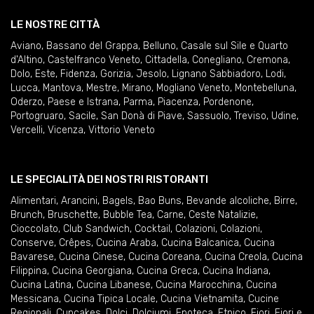
LE NOSTRE CITTÀ
Aviano
,
Bassano del Grappa
,
Belluno
,
Casale sul Sile e Quarto
d'Altino
,
Castelfranco Veneto
,
Cittadella
,
Conegliano
,
Cremona
,
Dolo
,
Este
,
Fidenza
,
Gorizia
,
Jesolo
,
Lignano Sabbiadoro
,
Lodi
,
Lucca
,
Mantova
,
Mestre
,
Mirano
,
Mogliano Veneto
,
Montebelluna
,
Oderzo
,
Paese e Istrana
,
Parma
,
Piacenza
,
Pordenone
,
Portogruaro
,
Sacile
,
San Donà di Piave
,
Sassuolo
,
Treviso
,
Udine
,
Vercelli
,
Vicenza
,
Vittorio Veneto
LE SPECIALITÀ DEI NOSTRI RISTORANTI
Alimentari
,
Arancini
,
Bagels
,
Bao Buns
,
Bevande alcoliche
,
Birre
,
Brunch
,
Bruschette
,
Bubble Tea
,
Carne
,
Ceste Natalizie
,
Cioccolato
,
Club Sandwich
,
Cocktail
,
Colazioni
,
Colazioni
,
Conserve
,
Crêpes
,
Cucina Araba
,
Cucina Balcanica
,
Cucina
Bavarese
,
Cucina Cinese
,
Cucina Coreana
,
Cucina Creola
,
Cucina
Filippina
,
Cucina Georgiana
,
Cucina Greca
,
Cucina Indiana
,
Cucina Latina
,
Cucina Libanese
,
Cucina Marocchina
,
Cucina
Messicana
,
Cucina Tipica Locale
,
Cucina Vietnamita
,
Cucine
Regionali
,
Cupcakes
,
Dolci
,
Dolciumi
,
Enoteca
,
Etnico
,
Fiori
,
Fiori e