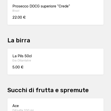
Prosecco DOCG superiore "Crede"
Bisol
22.00 €
La birra
La Pils 50cl
Era Ottantatre
5.00 €
Succhi di frutta e spremute
Ace
DiFrutta 200 ml