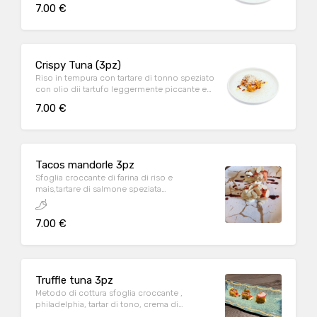
mango, teriaky e erba cipollina
7.00 €
Crispy Tuna (3pz)
Riso in tempura con tartare di tonno speziato
con olio dii tartufo leggermente piccante e
dressing di salsa allo yuzu al tartufo, erba
7.00 €
cipollina e formaggio grana
Tacos mandorle 3pz
Sfoglia croccante di farina di riso e
mais,tartare di salmone speziata
leggermente piccante e philadelphia,
teriaky,mandorle
7.00 €
Truffle tuna 3pz
Metodo di cottura sfoglia croccante ,
philadelphia, tartar di tono, crema di
tartuffo,pomodoro