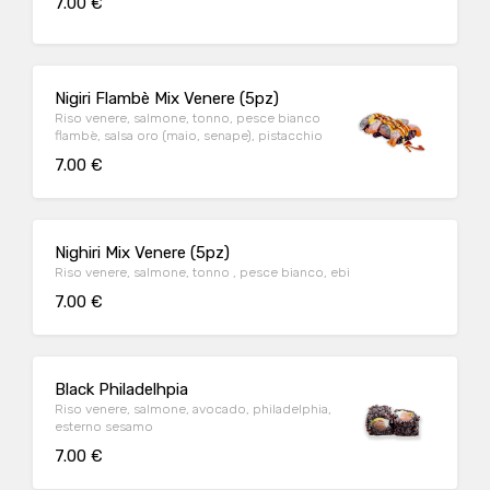
7.00 €
Nigiri Flambè Mix Venere (5pz)
Riso venere, salmone, tonno, pesce bianco
flambè, salsa oro (maio, senape), pistacchio
7.00 €
Nighiri Mix Venere (5pz)
Riso venere, salmone, tonno , pesce bianco, ebi
7.00 €
Black Philadelhpia
Riso venere, salmone, avocado, philadelphia,
esterno sesamo
7.00 €