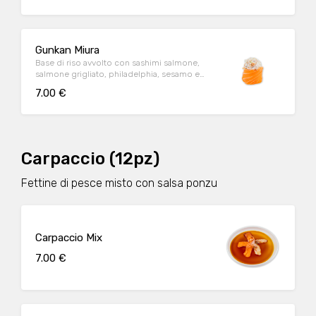
Gunkan Miura
Base di riso avvolto con sashimi salmone,
salmone grigliato, philadelphia, sesamo e
teriaky
7.00 €
Carpaccio (12pz)
Fettine di pesce misto con salsa ponzu
Carpaccio Mix
7.00 €