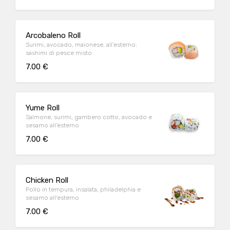
Arcobaleno Roll
Surimi, avocado, maionese, all'esterno:
sashimi di pesce misto
7.00 €
Yume Roll
Salmone, surimi, gambero cotto, avocado e
sesamo all'esterno
7.00 €
Chicken Roll
Pollo in tempura, insalata, philadelphia e
sesamo all'esterno
7.00 €