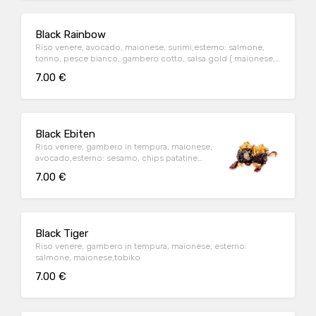
Black Rainbow
Riso venere, avocado, maionese, surimi,esterno: salmone,
tonno, pesce bianco, gambero cotto, salsa gold ( maionese,
senape)
7.00 €
Black Ebiten
Riso venere, gambero in tempura, maionese,
avocado,esterno: sesamo, chips patatine
fritte, teriaky
7.00 €
Black Tiger
Riso venere, gambero in tempura, maionese, esterno:
salmone, maionese,tobiko
7.00 €