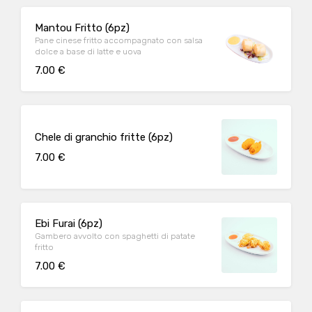
Mantou Fritto (6pz)
Pane cinese fritto accompagnato con salsa
dolce a base di latte e uova
7.00 €
Chele di granchio fritte (6pz)
7.00 €
Ebi Furai (6pz)
Gambero avvolto con spaghetti di patate
fritto
7.00 €