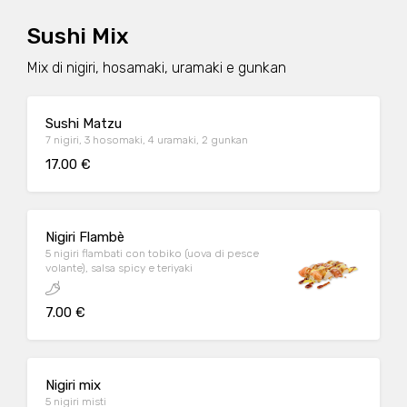
Sushi Mix
Mix di nigiri, hosamaki, uramaki e gunkan
Sushi Matzu
7 nigiri, 3 hosomaki, 4 uramaki, 2 gunkan
17.00 €
Nigiri Flambè
5 nigiri flambati con tobiko (uova di pesce
volante), salsa spicy e teriyaki
7.00 €
Nigiri mix
5 nigiri misti