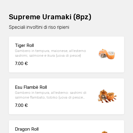
Supreme Uramaki (8pz)
Speciali involtini di riso ripieni
Tiger Roll
Gambero in tempura, maionese, all'esterno
sashimi, salmone e ikura (uova di pesce)
7.00 €
Esu Flambè Roll
Gambero in tempura, all'esterno: sashimi di
salmone flambato, tobiko (uova di pesce
volante) e salsa teriyaki
7.00 €
Dragon Roll