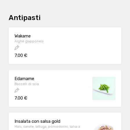
Antipasti
Wakame
Alghe giapponesi
7.00 €
Edamame
Baccelli di soia
7.00 €
Insalata con salsa gold
Mais, carote, lattuga, pomodorini, salsa a