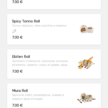
7.00 €
Spicy Tonno Roll
Tonno, tabasco, erba cipollina e sesamo
7.00 €
Ebiten Roll
Gambero in tempura, maionese, avocado,
all'esterno: sesamo, chips di patate, salsa
teriyaki
7.00 €
Miura Roll
Salmone cotto, philadelphia, insalata e
sesamo salsa di treyaki
7.00 €