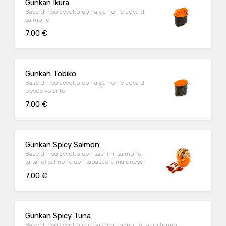
Gunkan Ikura
Base di riso avvolto con alga nori e uova di
salmone
7.00 €
Gunkan Tobiko
Base di riso avvolto con alga nori e uova di
pesce volante
7.00 €
Gunkan Spicy Salmon
Base di riso avvolto con sashimi salmone,
tartar di salmone con tabasco e maionese
7.00 €
Gunkan Spicy Tuna
Base di riso avvolto con sashimi tonno, tartar di tonno,