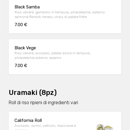
Black Samba
Riso venere, gambero in tempura, philadelphia, esterno:
salmone flambè, teriaky, chips di patate fritte
7.00 €
Black Vege
Riso venere, avocado, patata dolce in tempura,
philadelphia,esterno sesamo
7.00 €
Uramaki (8pz)
Roll di riso ripieni di ingredienti vari
California Roll
Avocado, surimi, cetriolo, maionese e