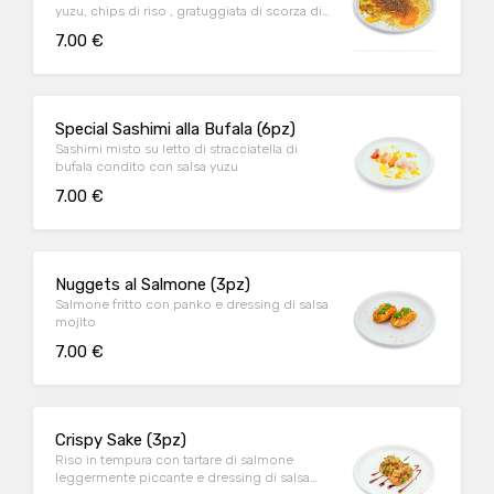
yuzu, chips di riso , gratuggiata di scorza di
lime e cioccolato al lime
7.00 €
Special Sashimi alla Bufala (6pz)
Sashimi misto su letto di stracciatella di
bufala condito con salsa yuzu
7.00 €
Nuggets al Salmone (3pz)
Salmone fritto con panko e dressing di salsa
mojito
7.00 €
Crispy Sake (3pz)
Riso in tempura con tartare di salmone
leggermente piccante e dressing di salsa