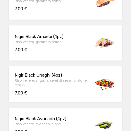
Riso venere, gambero cotto
7.00 €
Nigiri Black Amaebi (4pz)
Riso venere, gambero crudo
7.00 €
Nigir Black Unaghi (4pz)
Riso venere, anguilla, semi di sesamo, alghe,
teriaky
7.00 €
Nigiri Black Avocado (4pz)
Riso venere, avocado, alghe