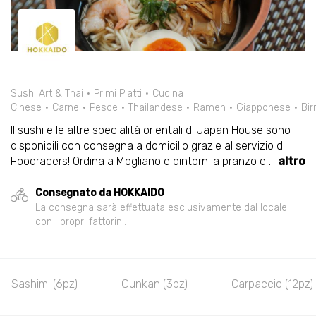
Sushi Art & Thai
Primi Piatti
Cucina
Cinese
Carne
Pesce
Thailandese
Ramen
Giapponese
Bir
Il sushi e le altre specialità orientali di Japan House sono
disponibili con consegna a domicilio grazie al servizio di
Foodracers! Ordina a Mogliano e dintorni a pranzo e
...
altro
Consegnato da HOKKAIDO
La consegna sarà effettuata esclusivamente dal locale
con i propri fattorini.
Sashimi (6pz)
Gunkan (3pz)
Carpaccio (12pz)