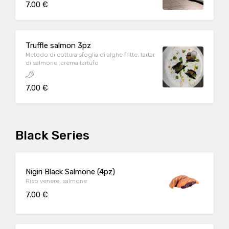
7.00 €
Truffle salmon 3pz
Metodo di cottura sfoglia di alghe fritte, tartar
di salmone ,crema tartufo
7.00 €
Black Series
Nigiri Black Salmone (4pz)
Riso venere, salmone
7.00 €