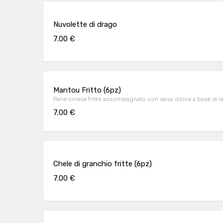
Nuvolette di drago
7.00 €
Mantou Fritto (6pz)
Pane cinese fritto accompagnato con salsa dolce a base di la
7.00 €
Chele di granchio fritte (6pz)
7.00 €