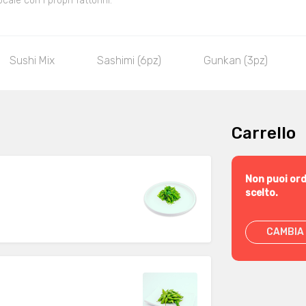
le con i propri fattorini.
Sushi Mix
Sashimi (6pz)
Gunkan (3pz)
Carrello
Non puoi ord
scelto.
CAMBIA 