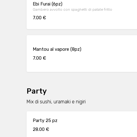
Ebi Furai (6pz)
Gambero avvolto con spaghetti di patate fritto
7.00 €
Mantou al vapore (8pz)
7.00 €
Party
Mix di sushi, uramaki e nigiri
Party 25 pz
28.00 €