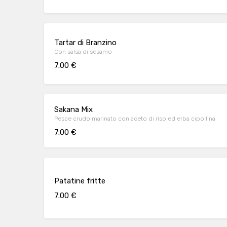
Tartar di Branzino
Con salsa di sesamo
7.00 €
Sakana Mix
Pesce crudo marinato con aceto di riso ed erba cipollina
7.00 €
Patatine fritte
7.00 €