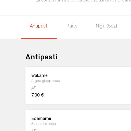
La consegna sarà effettuata esclusivamente dal loca
Antipasti
Party
Nigiri (5pz)
Antipasti
Wakame
Alghe giapponesi
7.00 €
Edamame
Baccelli di soia