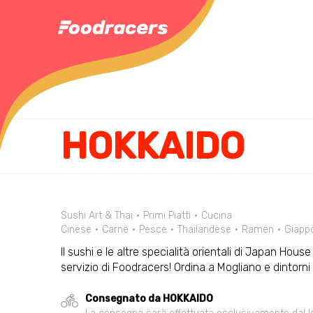
HOKKAIDO
Sushi Art & Thai
Primi Piatti
Cucina
Cinese
Carne
Pesce
Thailandese
Ramen
Giapp
Il sushi e le altre specialità orientali di Japan Hou
servizio di Foodracers! Ordina a Mogliano e dintor
Consegnato da HOKKAIDO