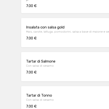
7.00 €
Insalata con salsa gold
Mais, carote, lattuga, pomodorini, salsa a base di maione e 
7.00 €
Tartar di Salmone
Con salsa di sesamo
7.00 €
Tartar di Tonno
Con salsa di sesamo
7.00 €