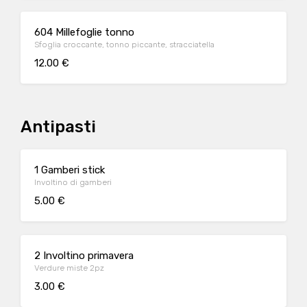
604 Millefoglie tonno
Sfoglia croccante, tonno piccante, stracciatella
12.00 €
Antipasti
1 Gamberi stick
Involtino di gamberi
5.00 €
2 Involtino primavera
Verdure miste 2pz
3.00 €