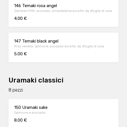
146 Temaki rosa angel
Gamberi fritti, avocado, philadelphia avvolto da sfoglia di soia
4.00 €
147 Temaki black angel
Riso venere, salmone, avocado avvolto da sfoglia di soia
5.00 €
Uramaki classici
8 pezzi
150 Uramaki sake
Salmone e avocado
8.00 €