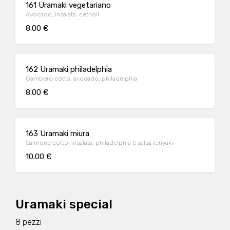
161 Uramaki vegetariano
Avocado, insalata, cetrioli
8.00 €
162 Uramaki philadelphia
Gambero cotto, avocado, philadelphia
8.00 €
163 Uramaki miura
Salmone cotto, insalata, philadelphia e salsa teriyaki
10.00 €
Uramaki special
8 pezzi