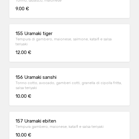
Tonno, tabasco, maionese
9.00 €
155 Uramaki tiger
Tempura di gambero, maionese, salmone, kataifi e salsa
teriyaki
12.00 €
156 Uramaki sanshi
Tonno cotto, avocado, gamberi cotti, granella di cipolla fritta,
salsa teriyaki
10.00 €
157 Uramaki ebiten
Tempura gambero, maionese, kataifi e salsa teriyaki
10.00 €