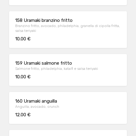
158 Uramaki branzino fritto
Branzino fritto, avocado, philadelphia, granella di cipolla fritta,
salsa teriyaki
10.00 €
159 Uramaki salmone fritto
Salmone fritto, philadelphia, kataifi e salsa teriyaki
10.00 €
160 Uramaki anguilla
Anguilla, avocado, crunch
12.00 €