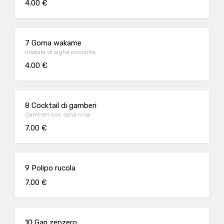
4.00 €
7 Goma wakame
Insalata di alghe piccante
4.00 €
8 Cocktail di gamberi
Gamberi con salsa rosa
7.00 €
9 Polipo rucola
7.00 €
10 Gari zenzero