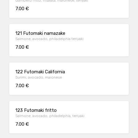
Gambero fritto, insalata, maionese, teriyaki
7.00 €
121 Futomaki namazake
Salmone, avocado, philadelphia teriyaki
7.00 €
122 Futomaki California
Surimi, avocado, maionese
7.00 €
123 Futomaki fritto
Salmone, avocado, philadelphia, teriyaki
7.00 €