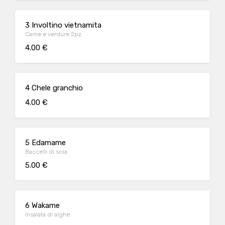
3 Involtino vietnamita
Carne e verdure 2pz
4.00 €
4 Chele granchio
4.00 €
5 Edamame
Baccelli di soia
5.00 €
6 Wakame
Insalata di alghe