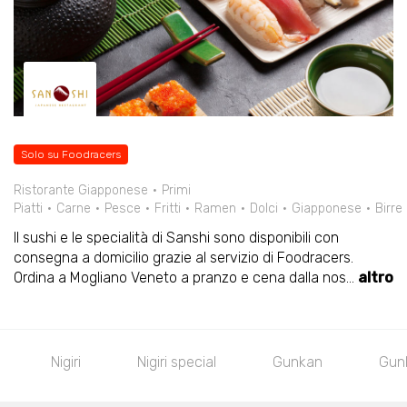
Solo su Foodracers
Ristorante Giapponese
Primi
Piatti
Carne
Pesce
Fritti
Ramen
Dolci
Giapponese
Birre
Il sushi e le specialità di Sanshi sono disponibili con
consegna a domicilio grazie al servizio di Foodracers.
Ordina a Mogliano Veneto a pranzo e cena dalla nos
...
altro
ri
Nigiri special
Gunkan
Gunkan 2.0