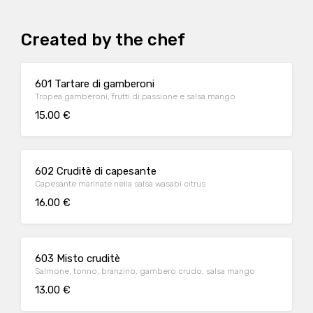
Created by the chef
601 Tartare di gamberoni
Tropea gamberoni, frutti di passione e salsa mango
15.00 €
602 Cruditè di capesante
Capesante marinate nella salsa wasabi citrus
16.00 €
603 Misto cruditè
Salmone, tonno, branzino, gambero crudo, salsa mango
13.00 €