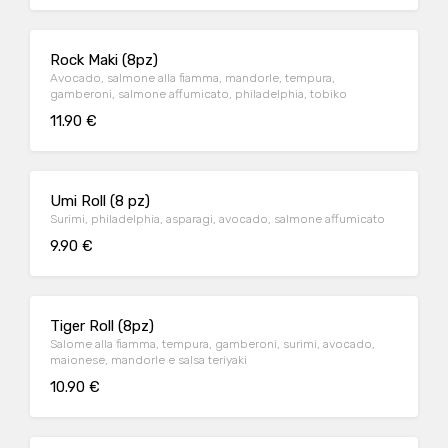
Rock Maki (8pz)
Avocado, salmone alla fiamma, mandorle, tempura,
gamberoni, salmone affumicato, philadelphia, tobiko
11.90 €
Umi Roll (8 pz)
Surimi, philadelphia, asparagi, avocado, salmone affumicato
9.90 €
Tiger Roll (8pz)
Salome alla fiamma, tempura, gamberoni, surimi, avocado,
maionese, mandorle e salsa teriyaki
10.90 €