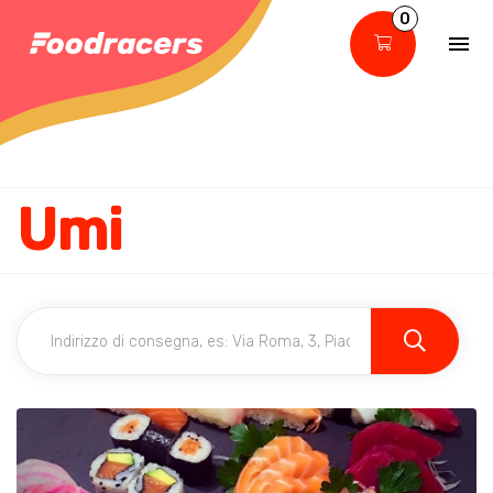
0
Umi