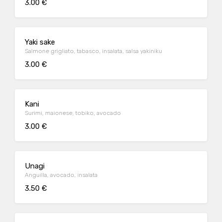
3.00 €
Yaki sake
Salmone grigliato, tabasco, insalata, salsa yakiniku
3.00 €
Kani
Surimi, maionese, tobiko, avocado
3.00 €
Unagi
Anguilla, avocado, insalata
3.50 €