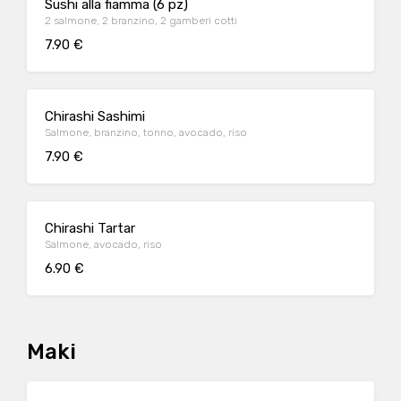
Sushi alla fiamma (6 pz)
2 salmone, 2 branzino, 2 gamberi cotti
7.90 €
Chirashi Sashimi
Salmone, branzino, tonno, avocado, riso
7.90 €
Chirashi Tartar
Salmone, avocado, riso
6.90 €
Maki