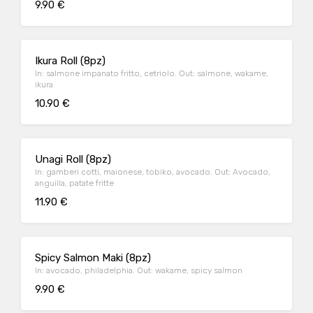
9.90 €
Ikura Roll (8pz)
In: salmone impanato fritto, cetriolo. Out: salmone, wakame,
ikura
10.90 €
Unagi Roll (8pz)
In: gamberi cotti, maionese, tobiko, avocado. Out: Avocado,
anguilla, patate fritte
11.90 €
Spicy Salmon Maki (8pz)
In: avocado, philadelphia. Out: wakame, spicy salmon
9.90 €