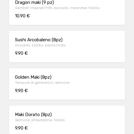
Dragon maki (9 pz)
Gamberi impanati fritti, avocado, maionese, tobiko
10.90 €
Sushi Arcobaleno (8pz)
Avocado, tobiko, pesce misto
9.90 €
Golden Maki (8pz)
Tempura di gamberoni, salmone
9.90 €
Maki Dorato (8pz)
Salmone, philadelphia, tobiko
9.90 €