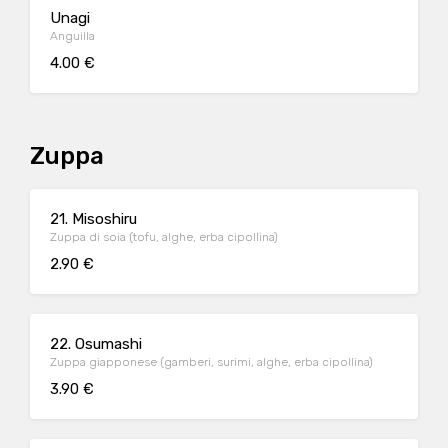
Unagi
Anguilla
4.00 €
Zuppa
21. Misoshiru
Zuppa di soia (tofu, alghe, erba cipollina)
2.90 €
22. Osumashi
Zuppa giapponese (gamberi, surimi, alghe, erba cipollina)
3.90 €