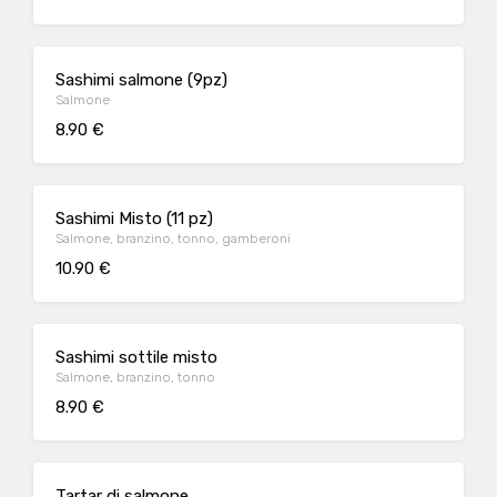
Sashimi salmone (9pz)
Salmone
8.90 €
Sashimi Misto (11 pz)
Salmone, branzino, tonno, gamberoni
10.90 €
Sashimi sottile misto
Salmone, branzino, tonno
8.90 €
Tartar di salmone