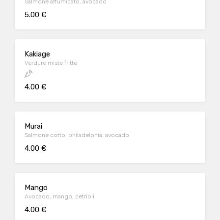
Salmone affumicato, avocado
5.00 €
Kakiage
Verdure miste fritte
4.00 €
Murai
Salmone cotto, philadelphia, avocado
4.00 €
Mango
Avocado, mango, cetrioli
4.00 €