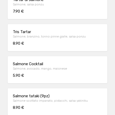
Salmone, salsa ponzu
7.90 €
Tris Tartar
Salmone, branzino, tonno pinne gialle, salsa ponzu
8.90 €
Salmone Cocktail
Salmone, avocado, mango, maionese
5.90 €
Salmone tataki (9pz)
Salmone scottato impanato, pistacchi, salsa yakiniku
8.90 €