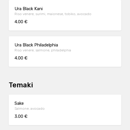
Ura Black Kani
Riso venere, surimi, maionese, tobiko, avocado
4.00 €
Ura Black Philadelphia
Riso venere, salmone, philadelphia
4.00 €
Temaki
Sake
Salmone, avocado
3.00 €