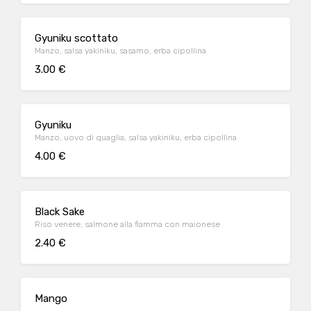
Gyuniku scottato
Manzo, salsa yakiniku, sasamo, erba cipollina
3.00 €
Gyuniku
Manzo, uovo di quaglia, salsa yakiniku, erba cipollina
4.00 €
Black Sake
Riso venere, salmone alla fiamma con maionese
2.40 €
Mango