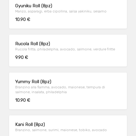
Gyuniku Roll (8pz)
Manzo, asparagi, erba cipollina, salsa yakiniku, sesamo
10.90 €
Rucola Roll (8pz)
Rucola fritta, philadelphia, avocado, salmone, verdure fritte
9.90 €
Yummy Roll (8pz)
Branzino alla fiamma, avocado, maionese, tempura di
salmone, insalata, philadelphia
10.90 €
Kani Roll (8pz)
Branzino, salmone, surimi, maionese, tobiko, avocado