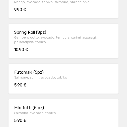
Mango, avocado, tobiko, salmone, philadelphia
9.90 €
Spring Roll (8pz)
Gambero cotto, avocado, tempura, surimi, asparagi,
philadelphia, tobiko
10.90 €
Futomaki (5pz)
Salmone, surimi, avocado, tobiko
5.90 €
Miki fritti (5 pz)
Salmone, avocado, tobiko
5.90 €