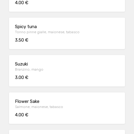
4.00 €
Spicy tuna
Tonno pinne gialle, maionese, tabasco
3.50 €
Suzuki
Branzino, mango
3.00 €
Flower Sake
Salmone, maionese, tabasco
4.00 €