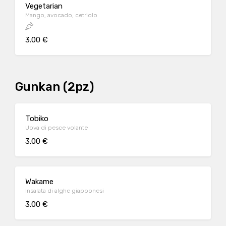
Vegetarian
Mango, avocado, cetriolo
3.00 €
Gunkan (2pz)
Tobiko
Uova di pesce volante
3.00 €
Wakame
Insalata di alghe giapponesi
3.00 €