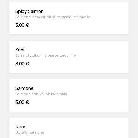
Spicy Salmon
Salmone, erba cipollina, tabasco, maionese
3.00 €
Kani
Surimi, tobiko, maionese, zucchine
3.00 €
Salmone
Salmone, tobiko, philadelphia
3.00 €
Ikura
Uova di salmone