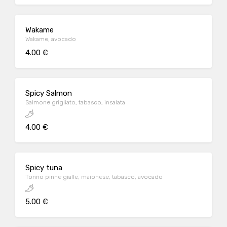
Wakame
Wakame, avocado
4.00 €
Spicy Salmon
Salmone grigliato, tabasco, insalata
4.00 €
Spicy tuna
Tonno pinne gialle, maionese, tabasco, avocado
5.00 €