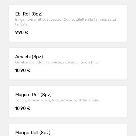
Ebi Roll (8pz)
In: gambero fritto, avocado. Out: sottilette alla fiamma, salsa
teriyaki
9.90 €
Amaebi (8pz)
Gambero crudo, maionese, avocado, rucola fritta
10.90 €
Maguro Roll (8pz)
Tonno, avocado, ebi, furai, avocado, philadelphia
10.90 €
Mango Roll (8pz)