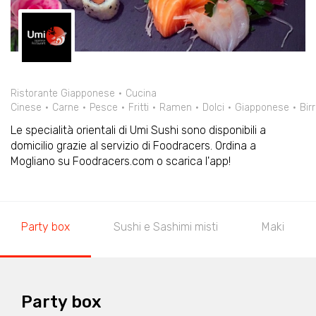
Ristorante Giapponese
Cucina
Cinese
Carne
Pesce
Fritti
Ramen
Dolci
Giapponese
Bir
Le specialità orientali di Umi Sushi sono disponibili a
domicilio grazie al servizio di Foodracers. Ordina a
Mogliano su Foodracers.com o scarica l'app!
Party box
Sushi e Sashimi misti
Maki
Party box