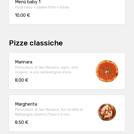
Menù baby 1
Pizza baby + patate fritte + bibita
10.00 €
Pizze classiche
Marinara
Pomodoro di San Marzano, aglio, olio,
origano, e olio extravergine d'olio
8.00 €
Margherita
Pomodoro di San Marzano, fior di latte di
Battipaglia, basilico fresco e olio
extravergine di oliva
8.50 €