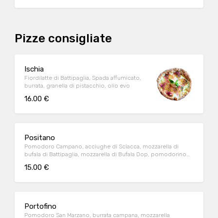
Pizze consigliate
Ischia
Fiordilatte di Battipaglia, Spada affumicato,
burrata, granella di pistacchio, olio evo
16.00 €
Positano
Pomodoro Campano, acciughe di Sciacca, mozzarella di
bufala di Battipaglia, mozzarella di Bufala Dop, pomodorino
confit, basilico fresco, olio extravergine di oliva
15.00 €
Portofino
Pomodoro San Marzano, burrata campana, mozzarella