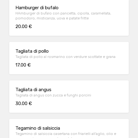
Hamburger di bufalo
HAmburger di bufalo con pancetta, cipolla, caramellata,
pomodoro, misticanza, uova e patate fritte
20.00 €
Tagliata di pollo
Tagliata di pollo al rosmarino con verdure scottate e grana
17.00 €
Tagliata di angus
Tagliata di angus con zucca e funghi porcini
30.00 €
Tegamino di salsiccia
Tegamino di salsiccia casertana con friarielli all'aglio, olio e