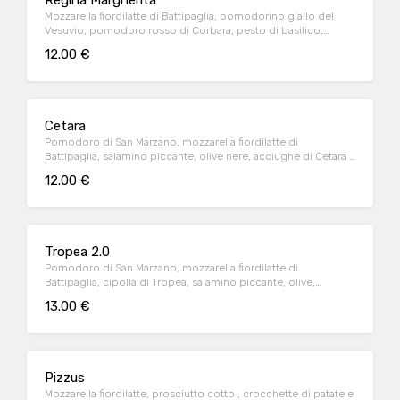
Regina Margherita
Mozzarella fiordilatte di Battipaglia, pomodorino giallo del
Vesuvio, pomodoro rosso di Corbara, pesto di basilico,
mozzarella di bufala Dop e olio extravergine di oliva
12.00 €
Cetara
Pomodoro di San Marzano, mozzarella fiordilatte di
Battipaglia, salamino piccante, olive nere, acciughe di Cetara e
olio extravergine di oliva
12.00 €
Tropea 2.0
Pomodoro di San Marzano, mozzarella fiordilatte di
Battipaglia, cipolla di Tropea, salamino piccante, olive,
pomodoro secco e olio extravergine di oliva
13.00 €
Pizzus
Mozzarella fiordilatte, prosciutto cotto , crocchette di patate e