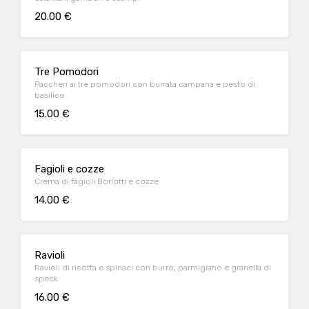
20.00 €
Tre Pomodori
Paccheri ai tre pomodori con burrata campana e pesto di
basilico
15.00 €
Fagioli e cozze
Crema di fagioli Borlotti e cozze
14.00 €
Ravioli
Ravioli di ricotta e spinaci con burro, parmigiano e granella di
speck
16.00 €