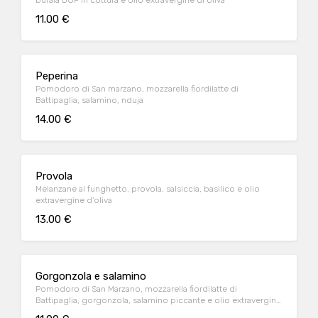
bufala DOP in cottura e olio extravergine di oliva
11.00 €
Peperina
Pomodoro di San marzano, mozzarella fiordilatte di
Battipaglia, salamino, nduja
14.00 €
Provola
Melanzane al funghetto, provola, salsiccia, basilico e olio
extravergine d'oliva
13.00 €
Gorgonzola e salamino
Pomodoro di San Marzano, mozzarella fiordilatte di
Battipaglia, gorgonzola, salamino piccante e olio extravergine
di oliva