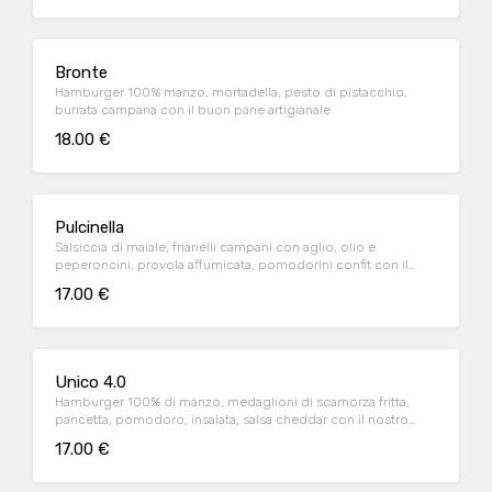
Bronte
Hamburger 100% manzo, mortadella, pesto di pistacchio,
burrata campana con il buon pane artigianale
18.00 €
Pulcinella
Salsiccia di maiale, friarielli campani con aglio, olio e
peperoncini, provola affumicata, pomodorini confit con il
nostro buon pane artigianale
17.00 €
Unico 4.0
Hamburger 100% di manzo, medaglioni di scamorza fritta,
pancetta, pomodoro, insalata, salsa cheddar con il nostro
buon pane artigianale
17.00 €