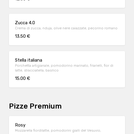
Zucca 4.0
Crema di zucca, nduja, olive nere caiazzate, pecorino romano
13.50 €
Stella italiana
Porchetta artigianale, pomodorino marinato, friarielli, fior di
latte, stracciatella, basilico
15.00 €
Pizze Premium
Rosy
Mozzarella fiordilatte, pomodorini gialli del Vesuvio,