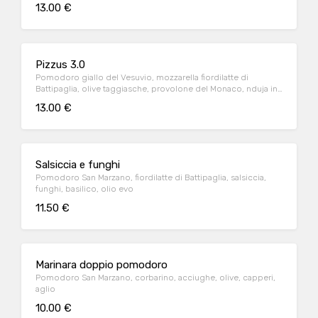
13.00 €
Pizzus 3.0
Pomodoro giallo del Vesuvio, mozzarella fiordilatte di
Battipaglia, olive taggiasche, provolone del Monaco, nduja in
cottura e olio extravergine d'oliva
13.00 €
Salsiccia e funghi
Pomodoro San Marzano, fiordilatte di Battipaglia, salsiccia,
funghi, basilico, olio evo
11.50 €
Marinara doppio pomodoro
Pomodoro San Marzano, corbarino, acciughe, olive, capperi,
aglio
10.00 €