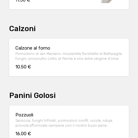
11.50 €
Calzoni
Calzone al forno
Pomodoro di san Marzano, mozzarella fiordilatte di Battipaglia,
funghi, prosciutto cotto di Parma e olio extra vergine d'oliva
10.50 €
Panini Golosi
Pozzuoli
Salsiccia, funghi trifolati, pomodoro confit, rucola, nduja,
provola affumicata campana con il nostro buon pane
artigianale
16.00 €