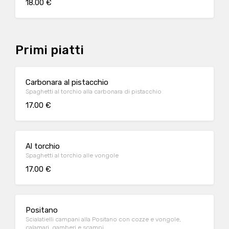
18.00 €
Primi piatti
Carbonara al pistacchio
Spaghetti al torchio alla carbonara di pistacchio
17.00 €
Al torchio
Spaghetti al torchio alle vongole
17.00 €
Positano
Scialatielli campani alla Positano con cozze e vongole,
calamari, gamberi e scampi