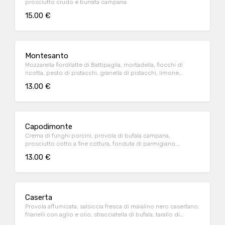
prosciutto crudo e burrata campana
15.00 €
Montesanto
Mozzarella fiordilatte di Battipaglia, mortadella, fiocchi di
ricotta, pesto di pistacchi, granella di pistacchi, limone
grattugiato, basilico e olio extravergine di oliva
13.00 €
Capodimonte
Crema di funghi porcini, provola di bufala campana,
prosciutto cotto a fine cottura, fonduta di parmigiano,
mandorla sbriciolata e olio extravergine di oliva
13.00 €
Caserta
Provola affumicata, salsiccia fresca di maialino nero casertano,
friarielli con aglio e olio, stracciatella di bufala, tarallo di
napoletano sbriciolato e olio evo