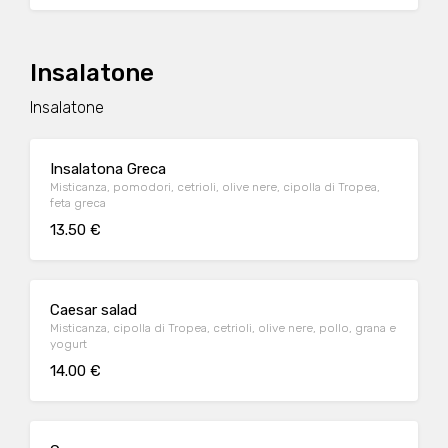
Insalatone
Insalatone
Insalatona Greca
Misticanza, pomodori, cetrioli, olive nere, cipolla di Tropea,
feta greca
13.50 €
Caesar salad
Misticanza, cipolla di Tropea, cetrioli, olive nere, pollo, grana e
yogurt
14.00 €