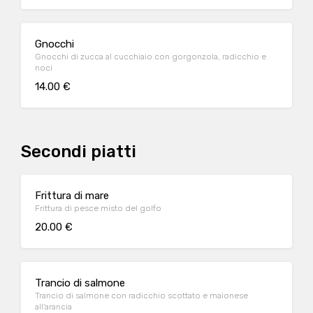
Gnocchi
Gnocchi di zucca al cucchiaio con gorgonzola, radicchio e
noci
14.00 €
Secondi piatti
Frittura di mare
Frittura di pesce misto del golfo
20.00 €
Trancio di salmone
Trancio di salmone con radicchio scottato e maionese
all'arancia