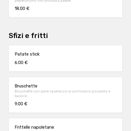
peperoncino con provola a patate
18.00 €
Sfizi e fritti
Patate stick
6.00 €
Bruschette
Bruschette con pane casereccio al pomodoro piccadilly e
basilico
9.00 €
Frittelle napoletane