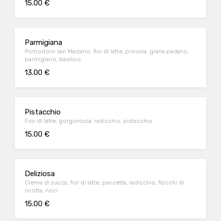
15.00 €
Parmigiana
Pomodoro san Marzano, fior di latte, provola, grana padano,
parmigiano, basilico
13.00 €
Pistacchio
Fior di latte, gorgonzola, radicchio, pistacchio
15.00 €
Deliziosa
Crema di zucca, fior di latte, pancetta, radicchio, fiocchi di
ricotta, noci
15.00 €