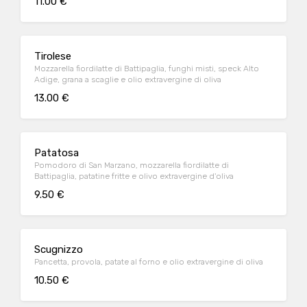
11.00 €
Tirolese
Mozzarella fiordilatte di Battipaglia, funghi misti, speck Alto
Adige, grana a scaglie e olio extravergine di oliva
13.00 €
Patatosa
Pomodoro di San Marzano, mozzarella fiordilatte di
Battipaglia, patatine fritte e olivo extravergine d'oliva
9.50 €
Scugnizzo
Pancetta, provola, patate al forno e olio extravergine di oliva
10.50 €