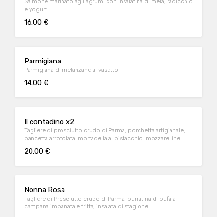
Salmone marinato agli agrumi con insalatina di mela, radicchio
e yogurt
16.00 €
Parmigiana
Parmigiana di melanzane al vasetto
14.00 €
Il contadino x2
Tagliere di prosciutto crudo di Parma, porchetta artigianale,
pancetta arrotolata, mortadella al pistacchio, mozzarelline,
selezione di formaggi stagionati delle malghe e gnocco fritto
20.00 €
Nonna Rosa
Tagliere di Prosciutto crudo di Parma, burratina di bufala
campana impanata e fritta, insalata di stagione