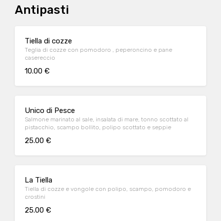
Antipasti
Tiella di cozze
Teglia di cozze con pomodoro , peperoncino e pane
casereccio
10.00 €
Unico di Pesce
Salmone marinato al sale, insalata di mare, tonno scottato al
pistacchio, scampo bollito, polipo scottato e seppie
25.00 €
La Tiella
Tiella di cozze e vongole con polipo, scampo, pomodoro e
crostini
25.00 €