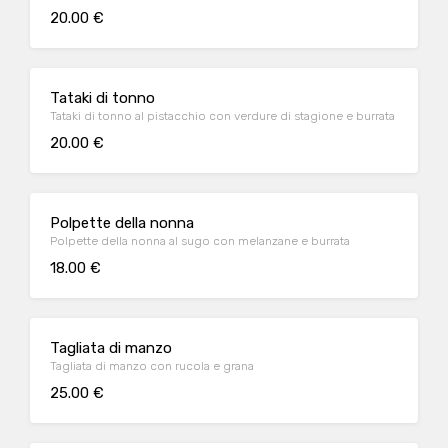
20.00 €
Tataki di tonno
Tataki di tonno al pistacchio con verdure di stagione e burrata
20.00 €
Polpette della nonna
Polpette della nonna al sugo con melanzane e burrata
18.00 €
Tagliata di manzo
Tagliata di manzo con rucola e grana
25.00 €