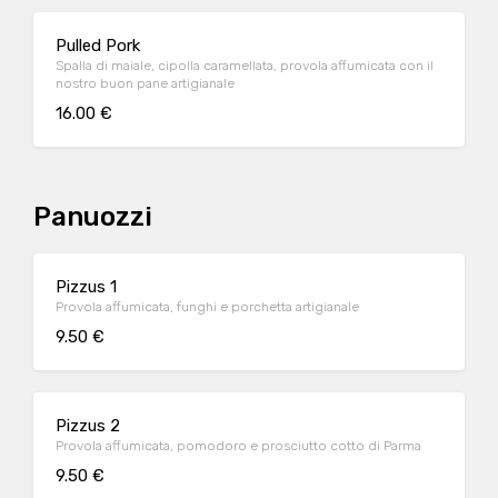
Pulled Pork
Spalla di maiale, cipolla caramellata, provola affumicata con il
nostro buon pane artigianale
16.00 €
Panuozzi
Pizzus 1
Provola affumicata, funghi e porchetta artigianale
9.50 €
Pizzus 2
Provola affumicata, pomodoro e prosciutto cotto di Parma
9.50 €