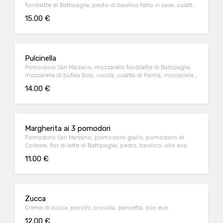
fiordilatte di Battipaglia, pesto di basilico fatto in casa, culatta
di Parma, pomodoro confit, e olio extravergine di oliva
15.00 €
Pulcinella
Pomodoro San Marzano, mozzarella fiordilatte di Battipaglia,
mozzarella di bufala Dop, rucola, culatta di Parma, mozzarella
di bufala, grana a scaglie e olio extravergine d'oliva
14.00 €
Margherita ai 3 pomodori
Pomodoro San Marzano, pomodoro giallo, pomodoro di
Corbara, fior di latte di Battipaglia, pesto, basilico, olio evo
11.00 €
Zucca
Crema di zucca, porcini, provola, pancetta, olio evo
12.00 €