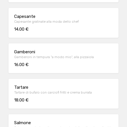
Capesante
Capesante gratinate alla moda dello chef
14.00 €
Gamberoni
Gamberoni in tempura "a modo mio", alla pizzaiola
16.00 €
Tartare
Tartare di bufalo con carciofi fritti e crema burrata
18.00 €
Salmone