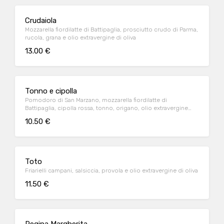
Crudaiola
Mozzarella fiordilatte di Battipaglia, prosciutto crudo di Parma,
rucola, grana e olio extravergine di oliva
13.00 €
Tonno e cipolla
Pomodoro di San Marzano, mozzarella fiordilatte di
Battipaglia, cipolla rossa, tonno, origano, olio extravergine
d'oliva
10.50 €
Toto
Friarielli campani, salsiccia, provola e olio extravergine di oliva
11.50 €