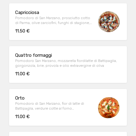
Capricciosa
Pomodoro di San Marzano, prosciutto cotto
di Parma, olive carciofini, funghi di stagione,
mozzarella fior di latte di Battipaglia, olio EVO
11.50 €
Quattro formaggi
Pomodoro San Marzano, mozzarella fiordilatte di Battipaglia,
gorgonzola, brie, provola e olio extravergine di oliva
11.00 €
Orto
Pomodoro di San Marzano, fior di latte di
Battipaglia, verdure cotte al forno
(melanzane, zucchine, peperoni), olio EVO
11.00 €