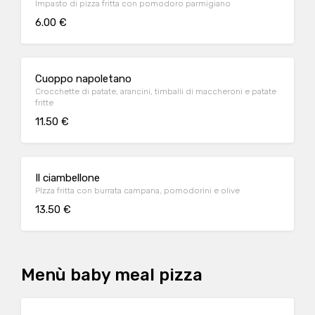
Impasto di pizza fritta con pomodoro parmigiano
6.00 €
Cuoppo napoletano
Crocchette di patate, arancini, timballi di maccheroni e patate
fritte
11.50 €
Il ciambellone
PIzza fritta con burrata campana, pomodorini e olive
13.50 €
Menù baby meal pizza