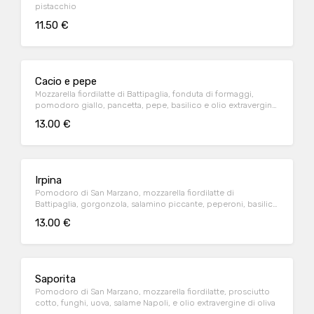
pistacchio
11.50 €
Cacio e pepe
Mozzarella fiordilatte di Battipaglia, fonduta di formaggi,
pomodoro giallo, pancetta, pepe, basilico e olio extravergine
di oliva
13.00 €
Irpina
Pomodoro di San Marzano, mozzarella fiordilatte di
Battipaglia, gorgonzola, salamino piccante, peperoni, basilico
e olio extravergine di oliva
13.00 €
Saporita
Pomodoro di San Marzano, mozzarella fiordilatte, prosciutto
cotto, funghi, uova, salame Napoli, e olio extravergine di oliva