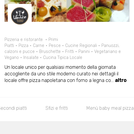
Pizzeria e ristorante
Primi
Piatti
Pizza
Carne
Pesce
Cucine Regionali
Panuozzi,
calzoni e pucce
Bruschette
Fritti
Panini
Vegetariano e
Vegano
Insalate
Cucina Tipica Locale
Un locale unico per qualsiasi momento della giornata
accogliente da uno stile moderno curato nei dettagli il
locale offre pizza napoletana con forno a legna co
...
altro
di piatti
Sfizi e fritti
Menù baby meal pizza