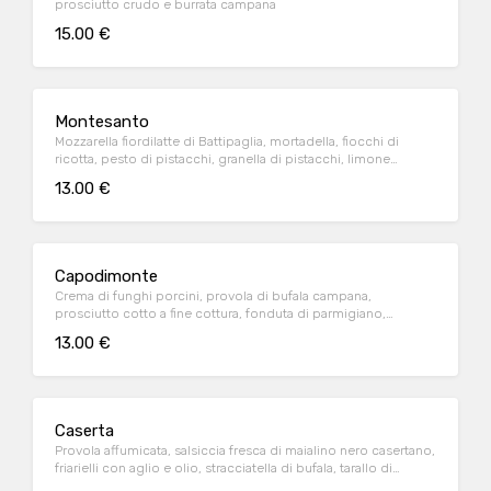
prosciutto crudo e burrata campana
15.00 €
Montesanto
Mozzarella fiordilatte di Battipaglia, mortadella, fiocchi di
ricotta, pesto di pistacchi, granella di pistacchi, limone
grattugiato, basilico e olio extravergine di oliva
13.00 €
Capodimonte
Crema di funghi porcini, provola di bufala campana,
prosciutto cotto a fine cottura, fonduta di parmigiano,
mandorla sbriciolata e olio extravergine di oliva
13.00 €
Caserta
Provola affumicata, salsiccia fresca di maialino nero casertano,
friarielli con aglio e olio, stracciatella di bufala, tarallo di
napoletano sbriciolato e olio evo