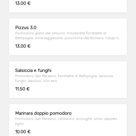
13.00 €
Pizzus 3.0
Pomodoro giallo del Vesuvio, mozzarella fiordilatte di
Battipaglia, olive taggiasche, provolone del Monaco, nduja in
cottura e olio extravergine d'oliva
13.00 €
Salsiccia e funghi
Pomodoro San Marzano, fiordilatte di Battipaglia, salsiccia,
funghi, basilico, olio evo
11.50 €
Marinara doppio pomodoro
Pomodoro San Marzano, corbarino, acciughe, olive, capperi,
aglio
10.00 €