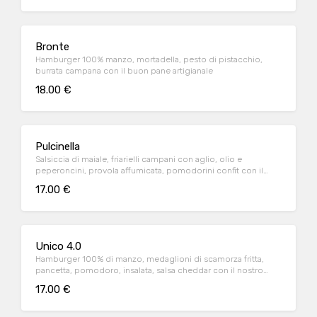
Bronte
Hamburger 100% manzo, mortadella, pesto di pistacchio,
burrata campana con il buon pane artigianale
18.00 €
Pulcinella
Salsiccia di maiale, friarielli campani con aglio, olio e
peperoncini, provola affumicata, pomodorini confit con il
nostro buon pane artigianale
17.00 €
Unico 4.0
Hamburger 100% di manzo, medaglioni di scamorza fritta,
pancetta, pomodoro, insalata, salsa cheddar con il nostro
buon pane artigianale
17.00 €