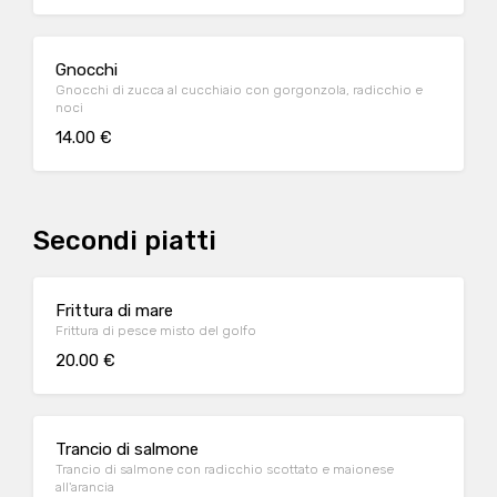
Gnocchi
Gnocchi di zucca al cucchiaio con gorgonzola, radicchio e
noci
14.00 €
Secondi piatti
Frittura di mare
Frittura di pesce misto del golfo
20.00 €
Trancio di salmone
Trancio di salmone con radicchio scottato e maionese
all'arancia