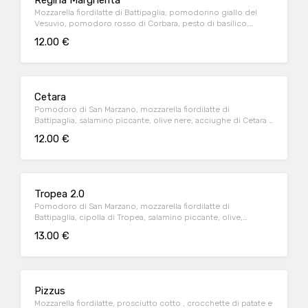
Regina Margherita
Mozzarella fiordilatte di Battipaglia, pomodorino giallo del
Vesuvio, pomodoro rosso di Corbara, pesto di basilico,
mozzarella di bufala Dop e olio extravergine di oliva
12.00 €
Cetara
Pomodoro di San Marzano, mozzarella fiordilatte di
Battipaglia, salamino piccante, olive nere, acciughe di Cetara e
olio extravergine di oliva
12.00 €
Tropea 2.0
Pomodoro di San Marzano, mozzarella fiordilatte di
Battipaglia, cipolla di Tropea, salamino piccante, olive,
pomodoro secco e olio extravergine di oliva
13.00 €
Pizzus
Mozzarella fiordilatte, prosciutto cotto , crocchette di patate e