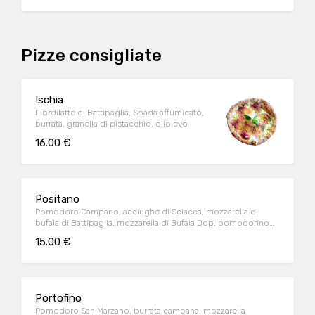
Pizze consigliate
Ischia
Fiordilatte di Battipaglia, Spada affumicato,
burrata, granella di pistacchio, olio evo
16.00 €
Positano
Pomodoro Campano, acciughe di Sciacca, mozzarella di
bufala di Battipaglia, mozzarella di Bufala Dop, pomodorino
confit, basilico fresco, olio extravergine di oliva
15.00 €
Portofino
Pomodoro San Marzano, burrata campana, mozzarella