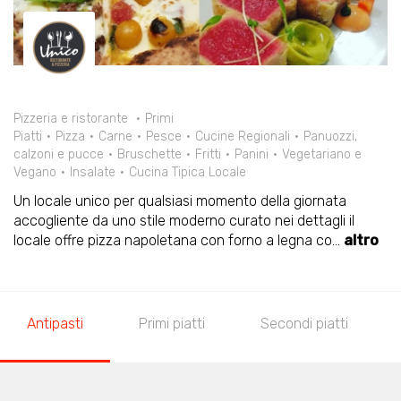
Pizzeria e ristorante
Primi
Piatti
Pizza
Carne
Pesce
Cucine Regionali
Panuozzi,
calzoni e pucce
Bruschette
Fritti
Panini
Vegetariano e
Vegano
Insalate
Cucina Tipica Locale
Un locale unico per qualsiasi momento della giornata
accogliente da uno stile moderno curato nei dettagli il
locale offre pizza napoletana con forno a legna co
...
altro
Antipasti
Primi piatti
Secondi piatti