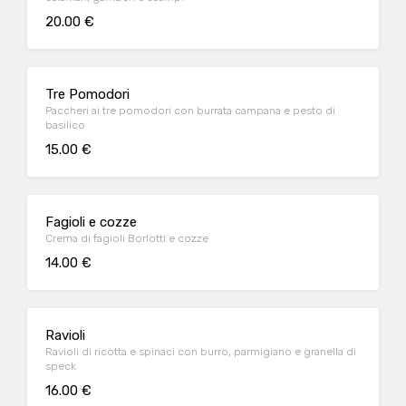
20.00 €
Tre Pomodori
Paccheri ai tre pomodori con burrata campana e pesto di
basilico
15.00 €
Fagioli e cozze
Crema di fagioli Borlotti e cozze
14.00 €
Ravioli
Ravioli di ricotta e spinaci con burro, parmigiano e granella di
speck
16.00 €