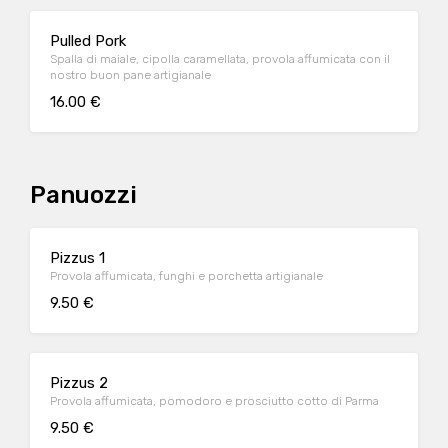
Pulled Pork
Spalla di maiale, cipolla caramellata, provola affumicata con il
nostro buon pane artigianale
16.00 €
Panuozzi
Pizzus 1
Provola affumicata, funghi e porchetta artigianale
9.50 €
Pizzus 2
Provola affumicata, pomodoro e prosciutto cotto di Parma
9.50 €