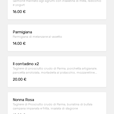
Salmone marinato agli agrumi con insalatina di mela, radicchio
e yogurt
16.00 €
Parmigiana
Parmigiana di melanzane al vasetto
14.00 €
Il contadino x2
Tagliere di prosciutto crudo di Parma, porchetta artigianale,
pancetta arrotolata, mortadella al pistacchio, mozzarelline,
selezione di formaggi stagionati delle malghe e gnocco fritto
20.00 €
Nonna Rosa
Tagliere di Prosciutto crudo di Parma, burratina di bufala
campana impanata e fritta, insalata di stagione