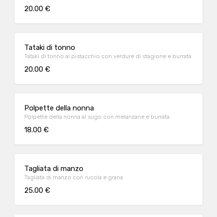
20.00 €
Tataki di tonno
Tataki di tonno al pistacchio con verdure di stagione e burrata
20.00 €
Polpette della nonna
Polpette della nonna al sugo con melanzane e burrata
18.00 €
Tagliata di manzo
Tagliata di manzo con rucola e grana
25.00 €