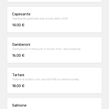
Capesante
Capesante gratinate alla moda dello chef
14.00 €
Gamberoni
Gamberoni in tempura "a modo mio", alla pizzaiola
16.00 €
Tartare
Tartare di bufalo con carciofi fritti e crema burrata
18.00 €
Salmone