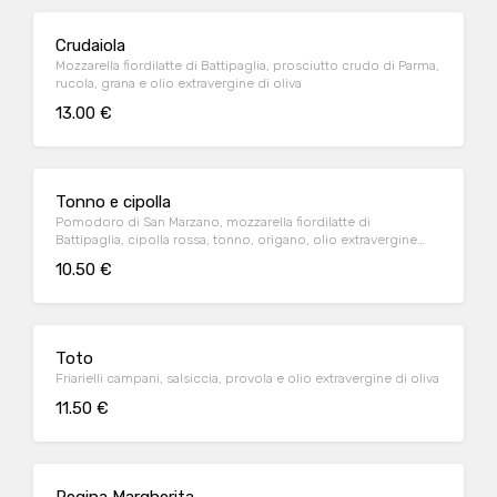
Crudaiola
Mozzarella fiordilatte di Battipaglia, prosciutto crudo di Parma,
rucola, grana e olio extravergine di oliva
13.00 €
Tonno e cipolla
Pomodoro di San Marzano, mozzarella fiordilatte di
Battipaglia, cipolla rossa, tonno, origano, olio extravergine
d'oliva
10.50 €
Toto
Friarielli campani, salsiccia, provola e olio extravergine di oliva
11.50 €