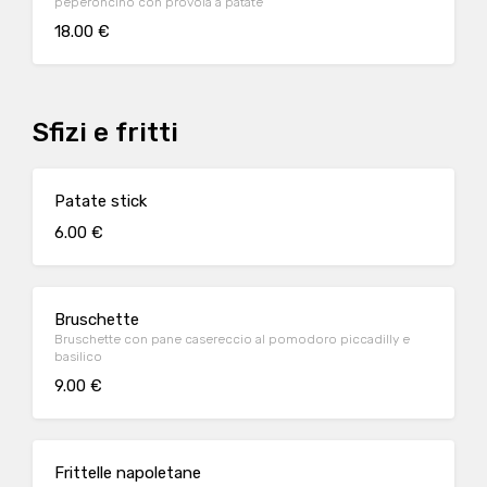
peperoncino con provola a patate
18.00 €
Sfizi e fritti
Patate stick
6.00 €
Bruschette
Bruschette con pane casereccio al pomodoro piccadilly e
basilico
9.00 €
Frittelle napoletane