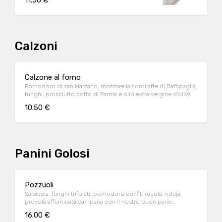
11.50 €
Calzoni
Calzone al forno
Pomodoro di san Marzano, mozzarella fiordilatte di Battipaglia,
funghi, prosciutto cotto di Parma e olio extra vergine d'oliva
10.50 €
Panini Golosi
Pozzuoli
Salsiccia, funghi trifolati, pomodoro confit, rucola, nduja,
provola affumicata campana con il nostro buon pane
artigianale
16.00 €