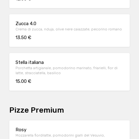
Zucca 4.0
Crema di zucca, nduja, olive nere caiazzate, pecorino romano
13.50 €
Stella italiana
Porchetta artigianale, pomodorino marinato, friarielli, fior di
latte, stracciatella, basilico
15.00 €
Pizze Premium
Rosy
Mozzarella fiordilatte, pomodorini gialli del Vesuvio,