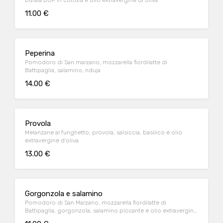
bufala DOP in cottura e olio extravergine di oliva
11.00 €
Peperina
Pomodoro di San marzano, mozzarella fiordilatte di
Battipaglia, salamino, nduja
14.00 €
Provola
Melanzane al funghetto, provola, salsiccia, basilico e olio
extravergine d'oliva
13.00 €
Gorgonzola e salamino
Pomodoro di San Marzano, mozzarella fiordilatte di
Battipaglia, gorgonzola, salamino piccante e olio extravergine
di oliva