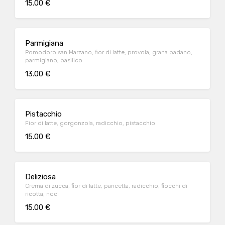
15.00 €
Parmigiana
Pomodoro san Marzano, fior di latte, provola, grana padano,
parmigiano, basilico
13.00 €
Pistacchio
Fior di latte, gorgonzola, radicchio, pistacchio
15.00 €
Deliziosa
Crema di zucca, fior di latte, pancetta, radicchio, fiocchi di
ricotta, noci
15.00 €