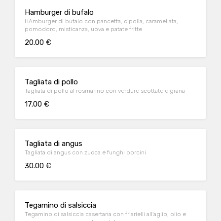
Hamburger di bufalo
HAmburger di bufalo con pancetta, cipolla, caramellata,
pomodoro, misticanza, uova e patate fritte
20.00 €
Tagliata di pollo
Tagliata di pollo al rosmarino con verdure scottate e grana
17.00 €
Tagliata di angus
Tagliata di angus con zucca e funghi porcini
30.00 €
Tegamino di salsiccia
Tegamino di salsiccia casertana con friarielli all'aglio, olio e