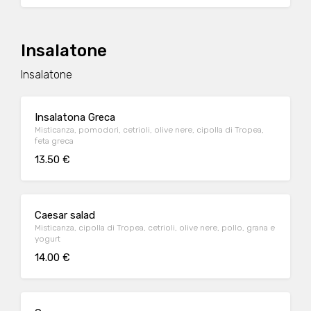
Insalatone
Insalatone
Insalatona Greca
Misticanza, pomodori, cetrioli, olive nere, cipolla di Tropea,
feta greca
13.50 €
Caesar salad
Misticanza, cipolla di Tropea, cetrioli, olive nere, pollo, grana e
yogurt
14.00 €