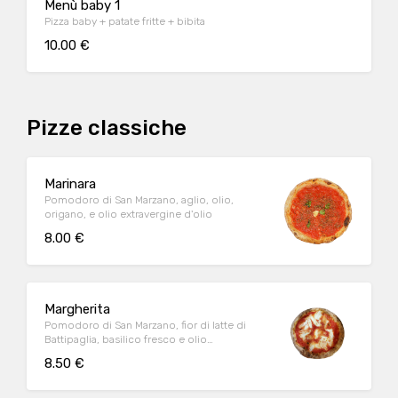
Menù baby 1
Pizza baby + patate fritte + bibita
10.00 €
Pizze classiche
Marinara
Pomodoro di San Marzano, aglio, olio,
origano, e olio extravergine d'olio
8.00 €
Margherita
Pomodoro di San Marzano, fior di latte di
Battipaglia, basilico fresco e olio
extravergine di oliva
8.50 €