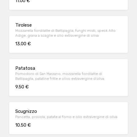
11.00 €
Tirolese
Mozzarella fiordilatte di Battipaglia, funghi misti, speck Alto
Adige, grana a scaglie e olio extravergine di oliva
13.00 €
Patatosa
Pomodoro di San Marzano, mozzarella fiordilatte di
Battipaglia, patatine fritte e olivo extravergine d'oliva
9.50 €
Scugnizzo
Pancetta, provola, patate al forno e olio extravergine di oliva
10.50 €