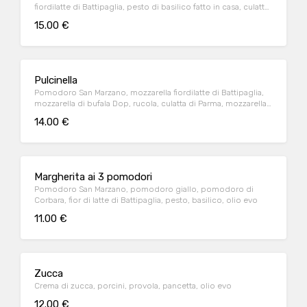
fiordilatte di Battipaglia, pesto di basilico fatto in casa, culatta
di Parma, pomodoro confit, e olio extravergine di oliva
15.00 €
Pulcinella
Pomodoro San Marzano, mozzarella fiordilatte di Battipaglia,
mozzarella di bufala Dop, rucola, culatta di Parma, mozzarella
di bufala, grana a scaglie e olio extravergine d'oliva
14.00 €
Margherita ai 3 pomodori
Pomodoro San Marzano, pomodoro giallo, pomodoro di
Corbara, fior di latte di Battipaglia, pesto, basilico, olio evo
11.00 €
Zucca
Crema di zucca, porcini, provola, pancetta, olio evo
12.00 €