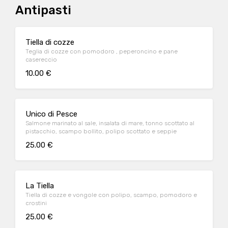
Antipasti
Tiella di cozze
Teglia di cozze con pomodoro , peperoncino e pane
casereccio
10.00 €
Unico di Pesce
Salmone marinato al sale, insalata di mare, tonno scottato al
pistacchio, scampo bollito, polipo scottato e seppie
25.00 €
La Tiella
Tiella di cozze e vongole con polipo, scampo, pomodoro e
crostini
25.00 €