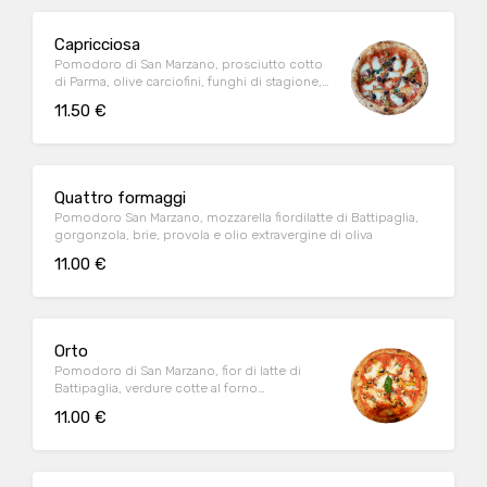
Capricciosa
Pomodoro di San Marzano, prosciutto cotto
di Parma, olive carciofini, funghi di stagione,
mozzarella fior di latte di Battipaglia, olio EVO
11.50 €
Quattro formaggi
Pomodoro San Marzano, mozzarella fiordilatte di Battipaglia,
gorgonzola, brie, provola e olio extravergine di oliva
11.00 €
Orto
Pomodoro di San Marzano, fior di latte di
Battipaglia, verdure cotte al forno
(melanzane, zucchine, peperoni), olio EVO
11.00 €