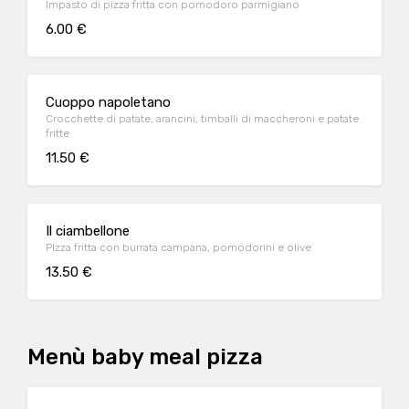
Impasto di pizza fritta con pomodoro parmigiano
6.00 €
Cuoppo napoletano
Crocchette di patate, arancini, timballi di maccheroni e patate
fritte
11.50 €
Il ciambellone
PIzza fritta con burrata campana, pomodorini e olive
13.50 €
Menù baby meal pizza