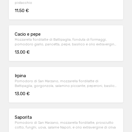
pistacchio
11.50 €
Cacio e pepe
Mozzarella fiordilatte di Battipaglia, fonduta di formaggi,
pomodoro giallo, pancetta, pepe, basilico e olio extravergine
di oliva
13.00 €
Irpina
Pomodoro di San Marzano, mozzarella fiordilatte di
Battipaglia, gorgonzola, salamino piccante, peperoni, basilico
e olio extravergine di oliva
13.00 €
Saporita
Pomodoro di San Marzano, mozzarella fiordilatte, prosciutto
cotto, funghi, uova, salame Napoli, e olio extravergine di oliva