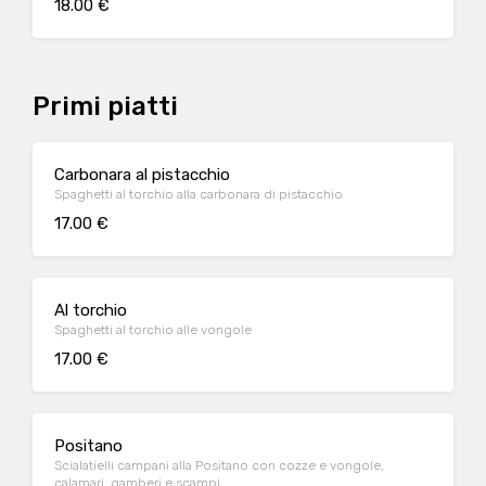
18.00 €
Primi piatti
Carbonara al pistacchio
Spaghetti al torchio alla carbonara di pistacchio
17.00 €
Al torchio
Spaghetti al torchio alle vongole
17.00 €
Positano
Scialatielli campani alla Positano con cozze e vongole,
calamari, gamberi e scampi