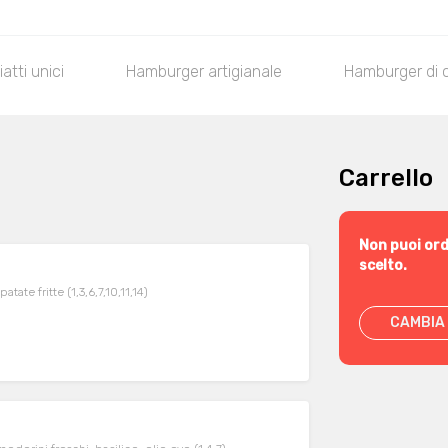
iatti unici
Hamburger artigianale
Hamburger di 
Carrello
Non puoi ord
scelto.
tate fritte (1,3,6,7,10,11,14)
CAMBIA 