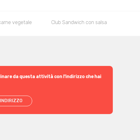
carne vegetale
Club Sandwich con salsa
Le Br
inare da questa attività con l'indirizzo che hai
INDIRIZZO