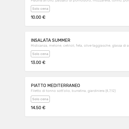
Piadina all'olio, passato di pomodoro, mozzarella, tonno, pomo
Solo cena
10.00 €
INSALATA SUMMER
Misticanza, melone, cetrioli, feta, olive taggiasche, glassa di 
Solo cena
13.00 €
PIATTO MEDITERRANEO
Filetto di tonno sott'olio, burratina, giardiniera (4,7,12)
Solo cena
14.50 €