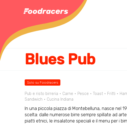
Blues Pub
Solo su Foodracers
Pub e risto birreria
Carne
Pesce
Toast
Fritti
Ham
Sandwich
Cucina Indiana
In una piccola piazza di Montebelluna, nasce nel 19
scelta: dalle numerose birre sempre spillate ad arte
piatti etnici, le insalatone speciali e il menu per i bi