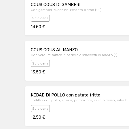
COUS COUS DI GAMBERI
Con gamberi, zucchine, zenzero e timo (1,2)
Solo cena
14.50 €
COUS COUS AL MANZO
Con verdure saltate in padella e straccetti di manzo (1)
Solo cena
13.50 €
KEBAB DI POLLO con patate fritte
Tortillas con pollo, spezie, pomodoro, cavolo rosso, salsa blues
Solo cena
12.50 €