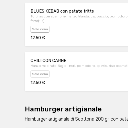
BLUES KEBAB con patate fritte
Tortillas con scamone manzo Irlanda, cappuccio, pomodoro f
fritte(1,7)
Solo cena
12.50 €
CHILI CON CARNE
Manzo macinato, fagioli neri, pomodoro, spezie, riso basmat
Solo cena
12.50 €
Hamburger artigianale
Hamburger artigianale di Scottona 200 gr. con pata