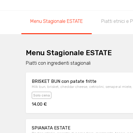
Menu Stagionale ESTATE
Piatti etnici e P
Menu Stagionale ESTATE
Piatti con ingredienti stagionali
BRISKET BUN con patate fritte
Milk bun, brisket, cheddar cheese, cetriolini, senape al miele, pa
Solo cena
14.00 €
SPIANATA ESTATE