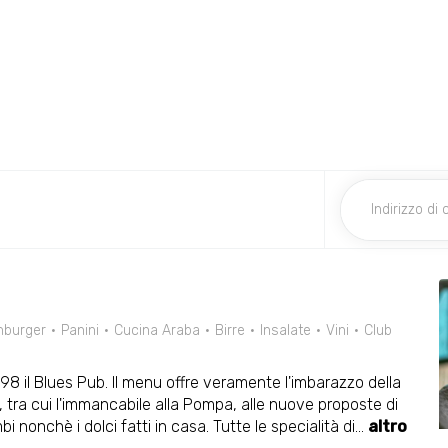
burger
Panini
Cucina Araba
Birre
Insalate
Vini
Club
98 il Blues Pub. Il menu offre veramente l'imbarazzo della
, tra cui l'immancabile alla Pompa, alle nuove proposte di
mbi nonchè i dolci fatti in casa. Tutte le specialità di
...
altro