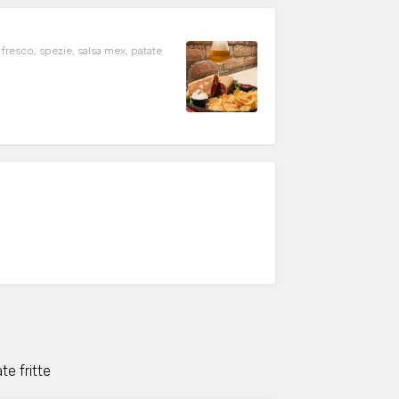
resco, spezie, salsa mex, patate
i
te fritte