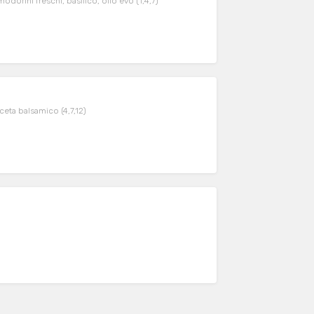
dorini freschi, basilico, olio evo (1,4,7)
aceta balsamico (4,7,12)