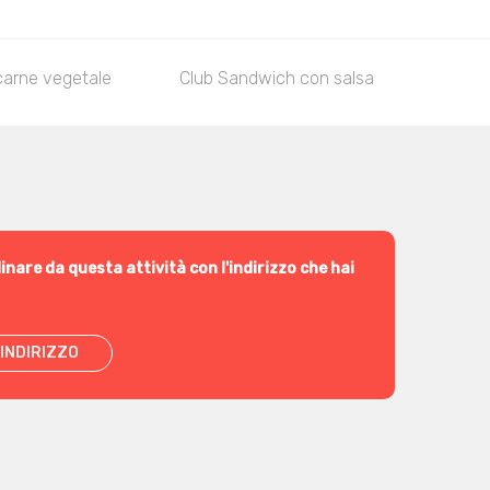
carne vegetale
Club Sandwich con salsa
Le Br
inare da questa attività con l'indirizzo che hai
INDIRIZZO