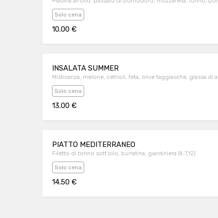
Piadina all'olio, passato di pomodoro, mozzarella, tonno, pomo
Solo cena
10.00 €
INSALATA SUMMER
Misticanza, melone, cetrioli, feta, olive taggiasche, glassa di 
Solo cena
13.00 €
PIATTO MEDITERRANEO
Filetto di tonno sott'olio, burratina, giardiniera (4,7,12)
Solo cena
14.50 €