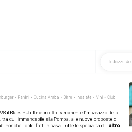
burger
Panini
Cucina Araba
Birre
Insalate
Vini
Club
98 il Blues Pub. Il menu offre veramente l'imbarazzo della
, tra cui l'immancabile alla Pompa, alle nuove proposte di
mbi nonchè i dolci fatti in casa. Tutte le specialità di
...
altro