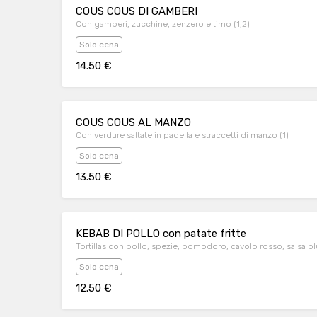
COUS COUS DI GAMBERI
Con gamberi, zucchine, zenzero e timo (1,2)
Solo cena
14.50 €
COUS COUS AL MANZO
Con verdure saltate in padella e straccetti di manzo (1)
Solo cena
13.50 €
KEBAB DI POLLO con patate fritte
Tortillas con pollo, spezie, pomodoro, cavolo rosso, salsa blues
Solo cena
12.50 €