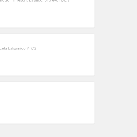
dorini freschi, basilico, olio evo (1,4,7)
aceta balsamico (4,7,12)