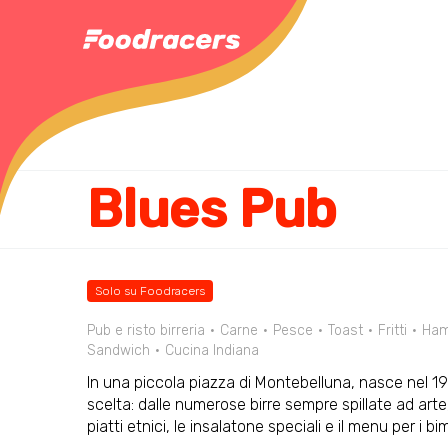
Blues Pub
Solo su Foodracers
Pub e risto birreria
Carne
Pesce
Toast
Fritti
Ham
Sandwich
Cucina Indiana
In una piccola piazza di Montebelluna, nasce nel 19
scelta: dalle numerose birre sempre spillate ad arte
piatti etnici, le insalatone speciali e il menu per i bi