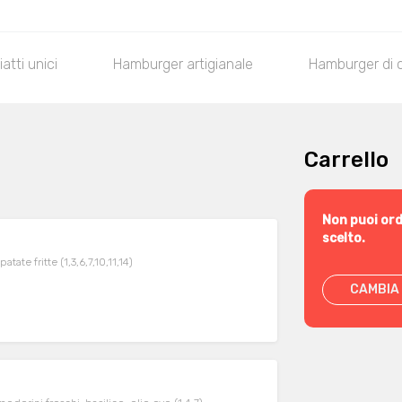
iatti unici
Hamburger artigianale
Hamburger di 
Carrello
Non puoi ord
scelto.
tate fritte (1,3,6,7,10,11,14)
CAMBIA 