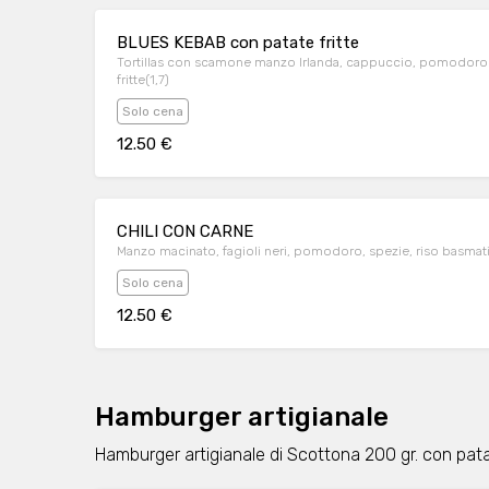
BLUES KEBAB con patate fritte
Tortillas con scamone manzo Irlanda, cappuccio, pomodoro f
fritte(1,7)
Solo cena
12.50 €
CHILI CON CARNE
Manzo macinato, fagioli neri, pomodoro, spezie, riso basmat
Solo cena
12.50 €
Hamburger artigianale
Hamburger artigianale di Scottona 200 gr. con pata