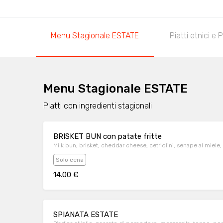
Menu Stagionale ESTATE
Piatti etnici e P
Menu Stagionale ESTATE
Piatti con ingredienti stagionali
BRISKET BUN con patate fritte
Milk bun, brisket, cheddar cheese, cetriolini, senape al miele, pa
Solo cena
14.00 €
SPIANATA ESTATE