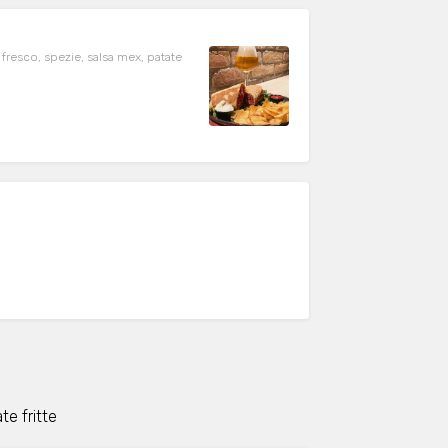
resco, spezie, salsa mex, patate
i
te fritte