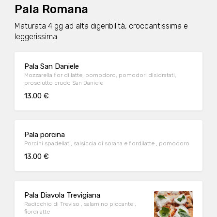
Pala Romana
Maturata 4 gg ad alta digeribilità, croccantissima e
leggerissima
Pala San Daniele
Mozzarella fior di latte, pomodoro, pomodori disidratati,
prosciutto crudo San Daniele
13.00 €
Pala porcina
Porcini spadellati, salsiccia di sorana e fiordilatte , pomodoro
13.00 €
Pala Diavola Trevigiana
Radicchio di Treviso , salamino piccante ,
fiordilatte