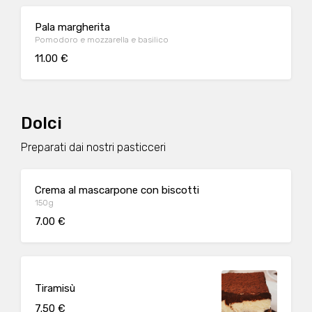
Pala margherita
Pomodoro e mozzarella e basilico
11.00 €
Dolci
Preparati dai nostri pasticceri
Crema al mascarpone con biscotti
150g
7.00 €
Tiramisù
7.50 €