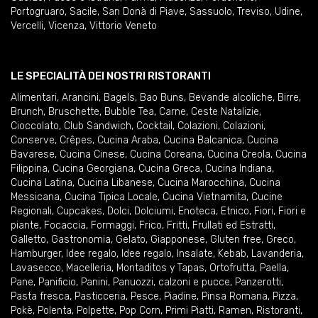
Portogruaro
,
Sacile
,
San Donà di Piave
,
Sassuolo
,
Treviso
,
Udine
,
Vercelli
,
Vicenza
,
Vittorio Veneto
LE SPECIALITÀ DEI NOSTRI RISTORANTI
Alimentari
,
Arancini
,
Bagels
,
Bao Buns
,
Bevande alcoliche
,
Birre
,
Brunch
,
Bruschette
,
Bubble Tea
,
Carne
,
Ceste Natalizie
,
Cioccolato
,
Club Sandwich
,
Cocktail
,
Colazioni
,
Colazioni
,
Conserve
,
Crêpes
,
Cucina Araba
,
Cucina Balcanica
,
Cucina
Bavarese
,
Cucina Cinese
,
Cucina Coreana
,
Cucina Creola
,
Cucina
Filippina
,
Cucina Georgiana
,
Cucina Greca
,
Cucina Indiana
,
Cucina Latina
,
Cucina Libanese
,
Cucina Marocchina
,
Cucina
Messicana
,
Cucina Tipica Locale
,
Cucina Vietnamita
,
Cucine
Regionali
,
Cupcakes
,
Dolci
,
Dolciumi
,
Enoteca
,
Etnico
,
Fiori
,
Fiori e
piante
,
Focaccia
,
Formaggi
,
Frico
,
Fritti
,
Frullati ed Estratti
,
Galletto
,
Gastronomia
,
Gelato
,
Giapponese
,
Gluten free
,
Greco
,
Hamburger
,
Idee regalo
,
Idee regalo
,
Insalate
,
Kebab
,
Lavanderia
,
Lavasecco
,
Macelleria
,
Montaditos y Tapas
,
Ortofrutta
,
Paella
,
Pane
,
Panificio
,
Panini
,
Panuozzi, calzoni e pucce
,
Panzerotti
,
Pasta fresca
,
Pasticceria
,
Pesce
,
Piadine
,
Pinsa Romana
,
Pizza
,
Pokè
,
Polenta
,
Polpette
,
Pop Corn
,
Primi Piatti
,
Ramen
,
Ristoranti
,