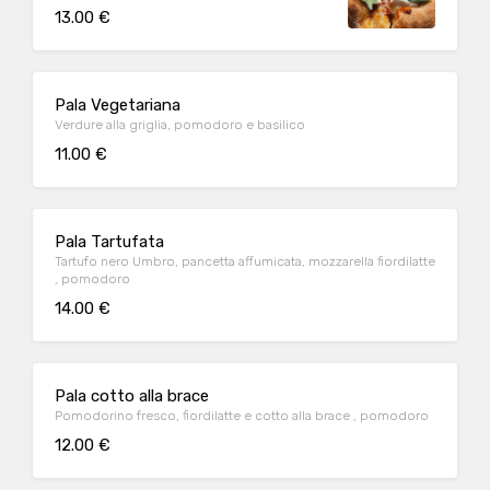
13.00 €
Pala Vegetariana
Verdure alla griglia, pomodoro e basilico
11.00 €
Pala Tartufata
Tartufo nero Umbro, pancetta affumicata, mozzarella fiordilatte
, pomodoro
14.00 €
Pala cotto alla brace
Pomodorino fresco, fiordilatte e cotto alla brace , pomodoro
12.00 €