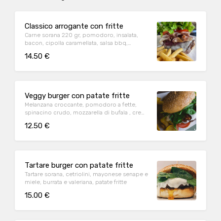
Classico arrogante con fritte
Carne sorana 220 gr, pomodoro, insalata,
bacon, cipolla caramellata, salsa bbq,
panarello fondente
14.50 €
Veggy burger con patate fritte
Melanzana croccante, pomodoro a fette,
spinacino crudo, mozzarella di bufala , crema
di basilico, e patatine fritte
12.50 €
Tartare burger con patate fritte
Tartare sorana, cetriolini, mayonese senape e
miele, burrata e valeriana, patate fritte
15.00 €