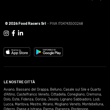
© 2026 Food Racers Srl
- P.IVA IT04743500268
LE NOSTRE CITTÀ
Aviano
,
Bassano del Grappa
,
Belluno
,
Casale sul Sile e Quarto
d'Altino
,
Castelfranco Veneto
,
Cittadella
,
Conegliano
,
Cremona
,
Dolo
,
Este
,
Fidenza
,
Gorizia
,
Jesolo
,
Lignano Sabbiadoro
,
Lodi
,
Lucca
,
Mantova
,
Mestre
,
Mirano
,
Mogliano Veneto
,
Montebelluna
,
Oderzo
,
Paese e Istrana
,
Parma
,
Piacenza
,
Pordenone
,