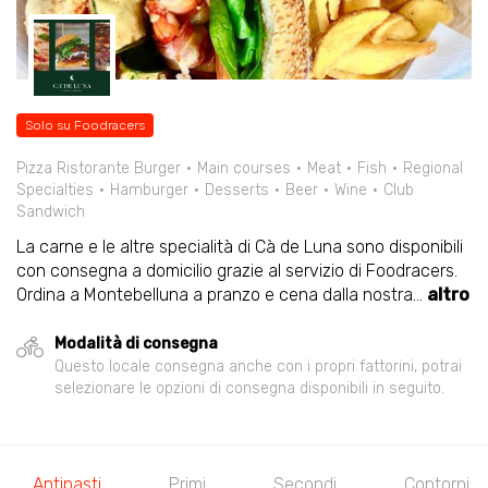
Solo su Foodracers
Pizza Ristorante Burger
Main courses
Meat
Fish
Regional
Specialties
Hamburger
Desserts
Beer
Wine
Club
Sandwich
La carne e le altre specialità di Cà de Luna sono disponibili
con consegna a domicilio grazie al servizio di Foodracers.
Ordina a Montebelluna a pranzo e cena dalla nostra
...
altro
Modalità di consegna
Questo locale consegna anche con i propri fattorini, potrai
selezionare le opzioni di consegna disponibili in seguito.
Antipasti
Primi
Secondi
Contorni