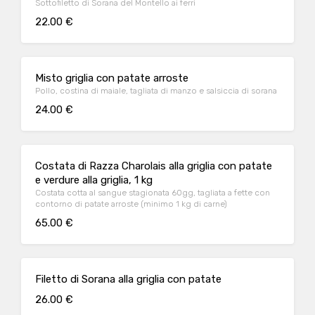
Sottofiletto di Sorana del Montello ai ferri
22.00 €
Misto griglia con patate arroste
Pollo, costina di maiale, tagliata di manzo e salsiccia di sorana
24.00 €
Costata di Razza Charolais alla griglia con patate
e verdure alla griglia, 1 kg
Costata cotta al sangue stagionata 60gg, tagliata a fette con
contorno di patate arroste (minimo 1 kg di carne)
65.00 €
Filetto di Sorana alla griglia con patate
26.00 €