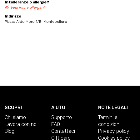
Intolleranze o allergie?
Vedi info e allergeni
Indirizzo
Piazza Aldo Moro 1/B, Montebelluna
SCOPRI
AIUTO
NOTE LEGALI
Chi siamo
Supporto
Termini e
Lavora con noi
FAQ
condizioni
Blog
Contattaci
Privacy policy
Gift card
Cookies policy