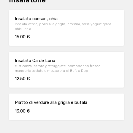
Insalatone
Insalata caesar , chia
Insalata verde, pollo alla griglia, crostini, salsa yogurt grana
chia , chia
15.00 €
Insalata Ca de Luna
Misticanza, carote grattuggiate, pomodorino fresco,
mandorle tostate e mozzarella di Bufala Dop
12.50 €
Piatto di verdure alla griglia e bufala
13.00 €