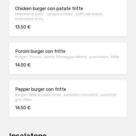
Chicken burger con patate fritte
Milanese di pollo , senape e miele , cotto alla brace ,
pomodoro e ins
13.50 €
Porcini burger con fritte
Burger , Porcini , speck, formaggio latteria , pomodoro , fritte
14.00 €
Pepper burger con fritte
Burger, Salsa al pepe verde , panarello croccante , zucchine
grill, fritte
14.50 €