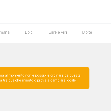
omana
Dolci
Birre e vini
Bibite
ma al momento non è possibile ordinare da questa
ova tra qualche minuto o prova a cambiare locale.