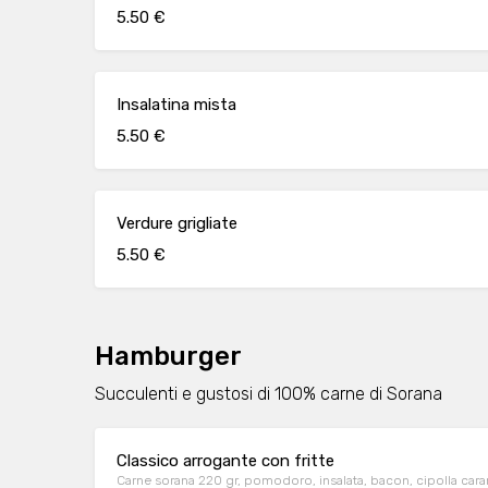
5.50 €
Insalatina mista
5.50 €
Verdure grigliate
5.50 €
Hamburger
Succulenti e gustosi di 100% carne di Sorana
Classico arrogante con fritte
Carne sorana 220 gr, pomodoro, insalata, bacon, cipolla caram