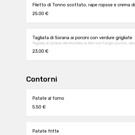
Filetto di Tonno scottato, rape ropsse e crema d
25.00 €
Tagliata di Sorana ai porcini con verdure grigliate
Tagliata di Sorana del Montello ai ferri con funghi porcini, ser
23.00 €
Contorni
Patate al forno
5.50 €
Patate fritte