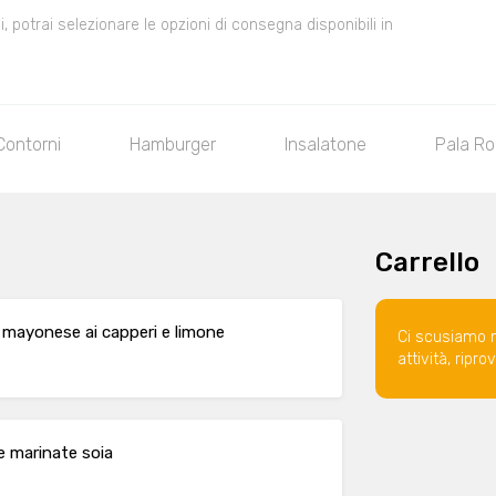
 potrai selezionare le opzioni di consegna disponibili in
Contorni
Hamburger
Insalatone
Pala R
Carrello
, mayonese ai capperi e limone
Ci scusiamo 
attività, ripr
e marinate soia