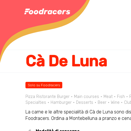
Cà De Luna
Solo su Foodracers
Pizza Ristorante Burger
Main courses
Meat
Fish
Specialties
Hamburger
Desserts
Beer
Wine
Clu
La carne e le altre specialità di Cà de Luna sono dis
Foodracers. Ordina a Montebelluna a pranzo e cen