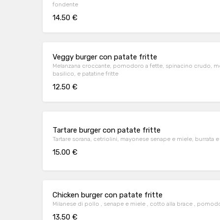
fondente
14.50 €
Veggy burger con patate fritte
Melanzana croccante, pomodoro a fette, spinacino crudo, moz
basilico, e patatine fritte
12.50 €
Tartare burger con patate fritte
Tartare sorana, cetriolini, mayonese senape e miele, burrata e v
15.00 €
Chicken burger con patate fritte
Milanese di pollo , senape e miele , cotto alla brace , 
13.50 €