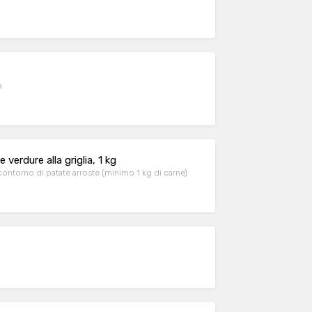
a
verdure alla griglia, 1 kg
contorno di patate arroste (minimo 1 kg di carne)