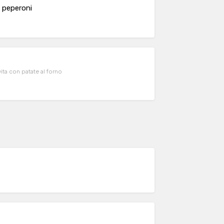
i peperoni
vita con patate al forno