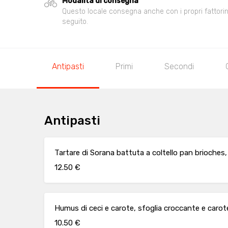
Modalità di consegna
Questo locale consegna anche con i propri fattorini,
seguito.
Antipasti
Primi
Secondi
Antipasti
Tartare di Sorana battuta a coltello pan brioches
12.50 €
Humus di ceci e carote, sfoglia croccante e carot
10.50 €