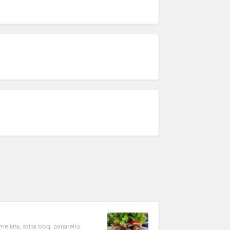
ellata, salsa bbq, panarello