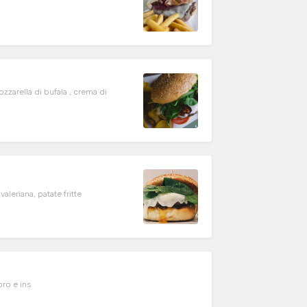
zarella di bufala , crema di
aleriana, patate fritte
pomodoro e ins