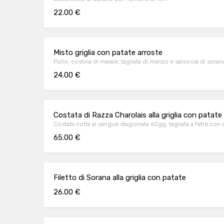
22.00 €
Misto griglia con patate arroste
Pollo, costina di maiale, tagliata di manzo e salsiccia di soran
24.00 €
Costata di Razza Charolais alla griglia con patate e 
Costata cotta al sangue stagionata 60gg, tagliata a fette con 
65.00 €
Filetto di Sorana alla griglia con patate
26.00 €